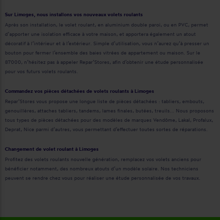
Sur Limoges, nous installons vos nouveaux volets roulants
Après son installation, le volet roulant, en aluminium double paroi, ou en PVC, permet
d’apporter une isolation efficace à votre maison, et apportera également un atout
décoratif à l’intérieur et à l’extérieur. Simple d’utilisation, vous n’aurez qu’à presser un
bouton pour fermer l’ensemble des baies vitrées de appartement ou maison. Sur le
87000, n’hésitez pas à appeler Repar’Stores, afin d’obtenir une étude personnalisée
pour vos futurs volets roulants.
Commandez vos pièces détachées de volets roulants à Limoges
Repar’Stores vous propose une longue liste de pièces détachées : tabliers, embouts,
genouillères, attaches tabliers, tandems, lames finales, butées, treuils... Nous proposons
tous types de pièces détachées pour des modèles de marques Vendôme, Lakal, Profalux,
Deprat, Nice parmi d’autres, vous permettant d’effectuer toutes sortes de réparations.
Changement de volet roulant à Limoges
Profitez des volets roulants nouvelle génération, remplacez vos volets anciens pour
bénéficier notamment, des nombreux atouts d’un modèle solaire. Nos techniciens
peuvent se rendre chez vous pour réaliser une étude personnalisée de vos travaux.