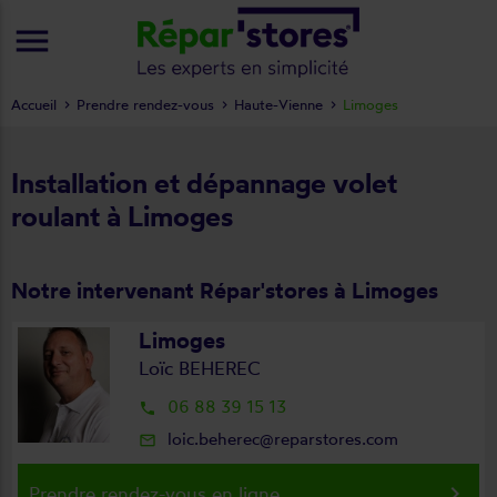
menu
Accueil
Prendre rendez-vous
Haute-Vienne
Limoges
Installation et dépannage volet
roulant à Limoges
Notre intervenant Répar'stores à Limoges
Limoges
Loïc BEHEREC
06 88 39 15 13
local_phone
loic.beherec@reparstores.com
mail_outline
keyboard_arrow_right
Prendre rendez-vous en ligne