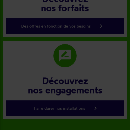
nos forfaits
keyboard_arrow_right
Des offres en fonction de vos besoins
rate_review
Découvrez
nos engagements
keyboard_arrow_right
Faire durer nos installations