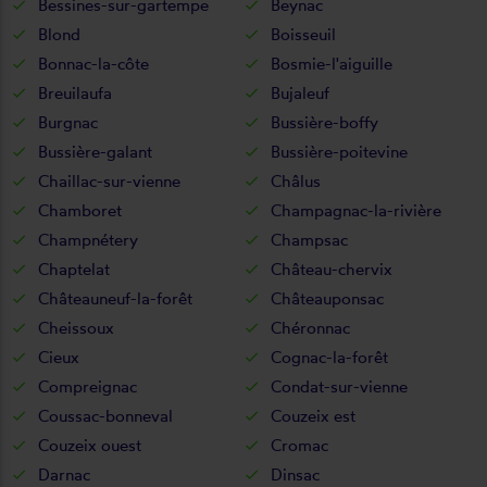
Bessines-sur-gartempe
Beynac
Blond
Boisseuil
Bonnac-la-côte
Bosmie-l'aiguille
Breuilaufa
Bujaleuf
Burgnac
Bussière-boffy
Bussière-galant
Bussière-poitevine
Chaillac-sur-vienne
Châlus
Chamboret
Champagnac-la-rivière
Champnétery
Champsac
Chaptelat
Château-chervix
Châteauneuf-la-forêt
Châteauponsac
Cheissoux
Chéronnac
Cieux
Cognac-la-forêt
Compreignac
Condat-sur-vienne
Coussac-bonneval
Couzeix est
Couzeix ouest
Cromac
Darnac
Dinsac