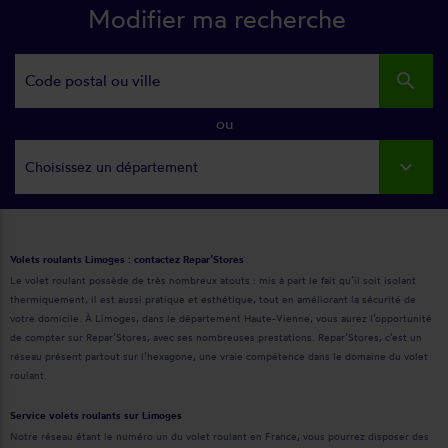
Modifier ma recherche
search
ou
Choisissez un département
Volets roulants Limoges : contactez Repar’Stores
Le volet roulant possède de très nombreux atouts : mis à part le fait qu’il soit isolant
thermiquement, il est aussi pratique et esthétique, tout en améliorant la sécurité de
votre domicile. À Limoges, dans le département Haute-Vienne, vous aurez l’opportunité
de compter sur Repar’Stores, avec ses nombreuses prestations. Repar’Stores, c’est un
réseau présent partout sur l’hexagone, une vraie compétence dans le domaine du volet
roulant.
Service volets roulants sur Limoges
Notre réseau étant le numéro un du volet roulant en France, vous pourrez disposer des