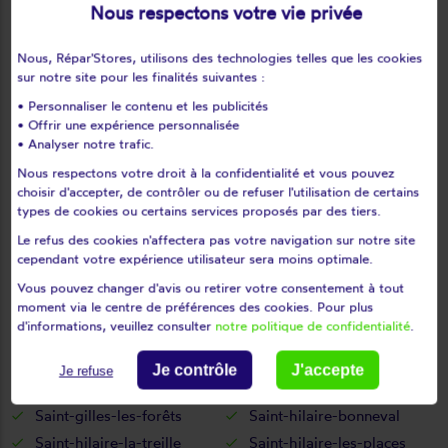
Pageas
Panazol
Nous respectons votre vie privée
Pensol
Peyrat-de-bellac
Nous, Répar'Stores, utilisons des technologies telles que les cookies
Peyrat-le-château
Peyrilhac
sur notre site pour les finalités suivantes :
Pierre-buffière
Rancon
• Personnaliser le contenu et les publicités
Razès
Rempnat
• Offrir une expérience personnalisée
• Analyser notre trafic.
Rilhac-lastours
Rilhac-rancon
Rochechouart
Roussac
Nous respectons votre droit à la confidentialité et vous pouvez
choisir d'accepter, de contrôler ou de refuser l'utilisation de certains
Royères
Roziers-saint-georges
types de cookies ou certains services proposés par des tiers.
Saillat-sur-vienne
Saint-amand-le-petit
Le refus des cookies n'affectera pas votre navigation sur notre site
Saint-amand-magnazeix
Saint-auvent
cependant votre expérience utilisateur sera moins optimale.
Saint-barbant
Saint-bazile
Vous pouvez changer d'avis ou retirer votre consentement à tout
Saint-bonnet-briance
Saint-bonnet-de-bellac
moment via le centre de préférences des cookies. Pour plus
d'informations, veuillez consulter
notre politique de confidentialité
.
Saint-brice-sur-vienne
Saint-denis-des-murs
Saint-gence
Saint-genest-sur-roselle
Je contrôle
J'accepte
Je refuse
Saint-georges-les-landes
Saint-germain-les-belles
Saint-gilles-les-forêts
Saint-hilaire-bonneval
Saint-hilaire-la-treille
Saint-hilaire-les-places