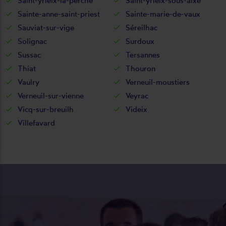
Saint-yrieix-la-perche
Saint-yrieix-sous-aixe
Sainte-anne-saint-priest
Sainte-marie-de-vaux
Sauviat-sur-vige
Séreilhac
Solignac
Surdoux
Sussac
Tersannes
Thiat
Thouron
Vaulry
Verneuil-moustiers
Verneuil-sur-vienne
Veyrac
Vicq-sur-breuilh
Videix
Villefavard