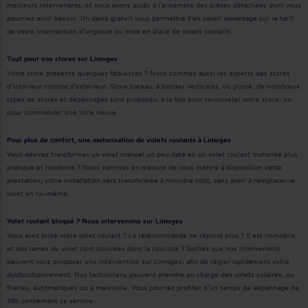
meilleurs intervenants, et nous avons accès à l’ensemble des pièces détachées dont vous
pourriez avoir besoin. Un devis gratuit vous permettra d’en savoir davantage sur le tarif
de votre intervention d’urgence ou mise en place de volets roulants.
Tout pour vos stores sur Limoges
Votre store présente quelques faiblesses ? Nous sommes aussi les experts des stores
d’intérieur comme d’extérieur. Store bateau, à bandes verticales, ou plissé, de nombreux
types de stores et dépannages sont proposés, à la fois pour renouveler votre store, ou
pour commander une toile neuve.
Pour plus de confort, une motorisation de volets roulants à Limoges
Vous désirez transformer un volet manuel un peu daté en un volet roulant motorisé plus
pratique et moderne ? Nous sommes en mesure de vous mettre à disposition cette
prestation, votre installation sera transformée à moindre coût, sans avoir à remplacer le
volet en lui-même.
Volet roulant bloqué ? Nous intervenons sur Limoges
Vous avez brisé votre volet roulant ? La télécommande ne répond plus ? Il est immobile
et des lames du volet sont coincées dans la coulisse ? Sachez que nos intervenants
peuvent vous proposer une intervention sur Limoges, afin de régler rapidement votre
dysfonctionnement. Nos techniciens peuvent prendre en charge des volets solaires, ou
filaires, automatiques ou à manivelle. Vous pourrez profiter d’un temps de dépannage de
48h concernant ce service.