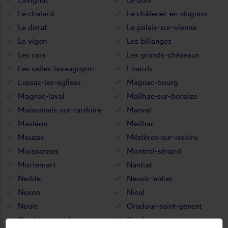
Le chalard
Le châtenet-en-dognon
Le dorat
Le palais-sur-vienne
Le vigen
Les billanges
Les cars
Les grands-chézeaux
Les salles-lavauguyon
Linards
Lussac-les-eglises
Magnac-bourg
Magnac-laval
Mailhac-sur-benaize
Maisonnais-sur-tardoire
Marval
Masléon
Meilhac
Meuzac
Mézières-sur-issoire
Moissannes
Montrol-sénard
Mortemart
Nantiat
Nedde
Neuvic-entier
Nexon
Nieul
Nouic
Oradour-saint-genest
Oradour-sur-glane
Oradour-sur-vayres