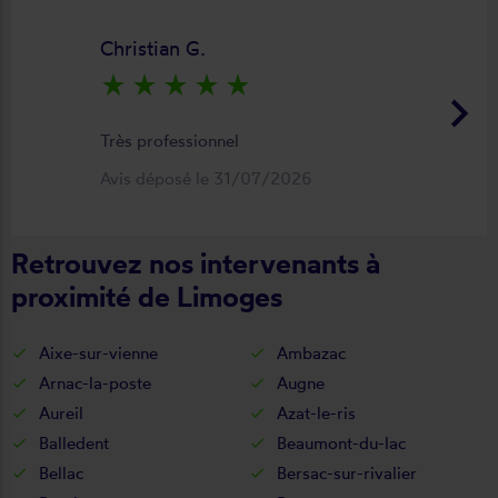
Christian G.
star_rate
star_rate
star_rate
star_rate
star_rate
keyboard_arrow_right
Très professionnel
Avis déposé le 31/07/2026
Retrouvez nos intervenants à
proximité de Limoges
Aixe-sur-vienne
Ambazac
Arnac-la-poste
Augne
Aureil
Azat-le-ris
Balledent
Beaumont-du-lac
Bellac
Bersac-sur-rivalier