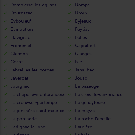
Dompierre-les-eglises
Domps
Dournazac
Droux
Eybouleuf
Eyjeaux
Eymoutiers
Feytiat
Flavignac
Folles
Fromental
Gajoubert
Glandon
Glanges
Gorre
Isle
Jabreilles-les-bordes
Janailhac
Javerdat
Jouac
Jourgnac
La bazeuge
La chapelle-montbrandeix
La croisille-sur-briance
La croix-sur-gartempe
La geneytouse
La jonchère-saint-maurice
La meyze
La porcherie
La roche-l'abeille
Ladignac-le-long
Laurière
Lavignac
Le buis