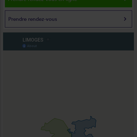
keyboard_arrow_right
Prendre rendez-vous