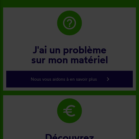
help_outline
J'ai un problème
sur mon matériel
keyboard_arrow_right
Nous vous aidons à en savoir plus
euro
Découvrez