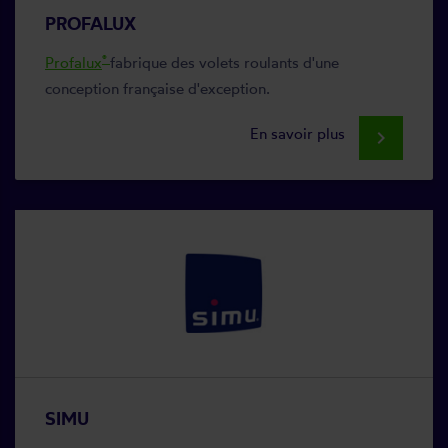
PROFALUX
®
Profalux
fabrique des volets roulants d'une
conception française d'exception.
En savoir plus
keyboard_arrow_right
SIMU