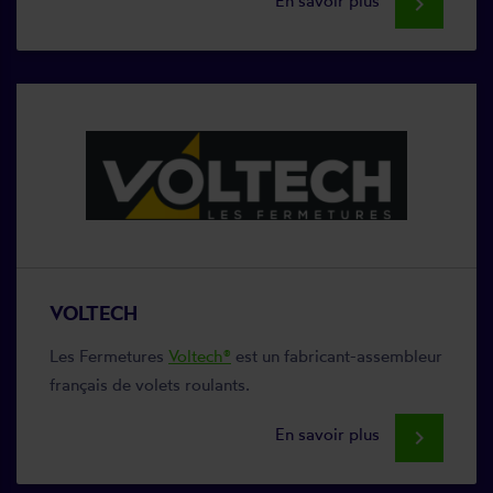
En savoir plus
keyboard_arrow_right
VOLTECH
Les Fermetures
Voltech®
est un fabricant-assembleur
français de volets roulants.
En savoir plus
keyboard_arrow_right