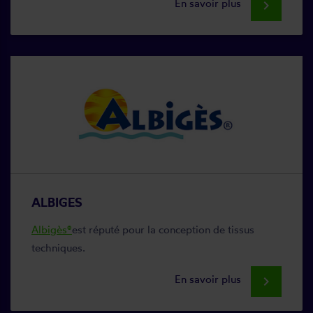
En savoir plus
keyboard_arrow_right
ALBIGES
Albigès®
est réputé pour la conception de tissus
techniques.
En savoir plus
keyboard_arrow_right