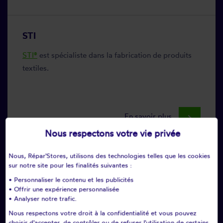
STI
STI®
est spécialiste dans la fabrication de produits
textiles.
En savoir plus
keyboard_arrow_right
Nous respectons votre vie privée
Nous, Répar'Stores, utilisons des technologies telles que les cookies
sur notre site pour les finalités suivantes :
• Personnaliser le contenu et les publicités
• Offrir une expérience personnalisée
• Analyser notre trafic.
Nous respectons votre droit à la confidentialité et vous pouvez
choisir d'accepter, de contrôler ou de refuser l'utilisation de certains