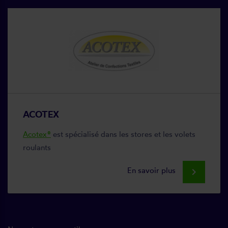
ACOTEX
Acotex®
est spécialisé dans les stores et les volets
roulants
En savoir plus
keyboard_arrow_right