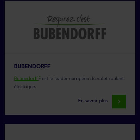
BUBENDORFF
®
Bubendorff
est le leader européen du volet roulant
électrique.
En savoir plus
keyboard_arrow_right