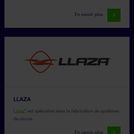
En savoir plus
keyboard_arrow_right
LLAZA
Llaza®
est spécialisé dans la fabrication de systèmes
de stores.
En savoir plus
keyboard_arrow_right