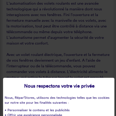
L'automatisation des volets roulants est une avancée
technologique qui a révolutionné la manière dont nous
interagissons avec nos fenêtres. Fini l'ouverture et la
fermeture manuelle avec la manivelle de vos volets, avec
la motorisation, tout peut être contrôlé à distance via une
télécommande ou même depuis votre téléphone.
L'automatisme permet d'augmenter la sécurité de votre
maison et votre confort.
Avec un volet roulant électrique, l'ouverture et la fermeture
de vos fenêtres deviennent un jeu d'enfant. A l'aide de
l'interrupteur ou de la télécommande, vous pouvez
commander vos volets à distance. L'électricité alimente le
moteur, qui active le tube sur lequel le volet est enroulé.
Un simple clic sur l'interrupteur ou la télécommande, et
Nous respectons votre vie privée
votre volet se met en mouvement. Vous vous sentirez plus
en sécurité et votre maison vous remerciera.
Nous, Répar'Stores, utilisons des technologies telles que les cookies
sur notre site pour les finalités suivantes :
• Personnaliser le contenu et les publicités
• Offrir une expérience personnalisée