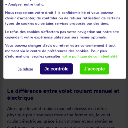
• Analyser notre trafic.
Nous respectons votre droit à la confidentialité et vous pouvez
choisir d'accepter, de contrôler ou de refuser l'utilisation de certains
types de cookies ou certains services proposés par des tiers.
Le refus des cookies n'affectera pas votre navigation sur notre site
cependant votre expérience utilisateur sera moins optimale.
Vous pouvez changer d'avis ou retirer votre consentement à tout
moment via le centre de préférences des cookies. Pour plus
d'informations, veuillez consulter
notre politique de confidentialité
.
Je contrôle
J'accepte
Je refuse
La différence entre volet roulant manuel et
électrique
Alors que le volet roulant manuel nécessite un effort
physique pour son ouverture et sa fermeture, le volet
roulant électrique, grâce à son moteur et aux systèmes
électriques, permet une automatisation complète de ces