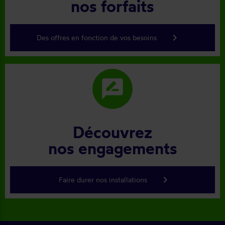
nos forfaits
keyboard_arrow_right
Des offres en fonction de vos besoins
rate_review
Découvrez
nos engagements
keyboard_arrow_right
Faire durer nos installations