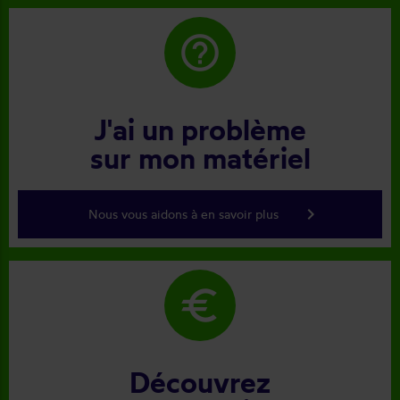
help_outline
J'ai un problème
sur mon matériel
keyboard_arrow_right
Nous vous aidons à en savoir plus
euro
Découvrez