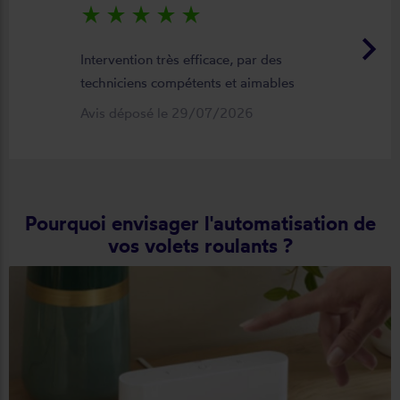
star_rate
star_rate
star_rate
star_rate
star_rate
keyboard_arrow_right
Intervention très efficace, par des
techniciens compétents et aimables
Avis déposé le 29/07/2026
Pourquoi envisager l'automatisation de
vos volets roulants ?