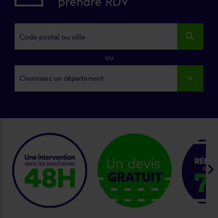
prendre RDV
search
ou
Choisissez un département
keyboard_arrow_ri