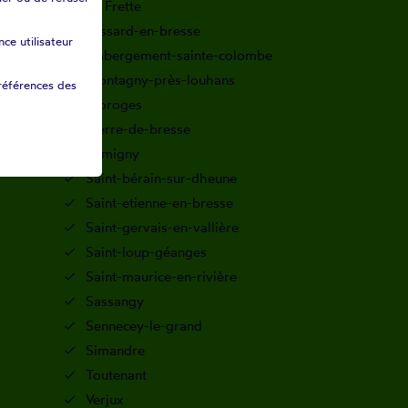
La Frette
Lessard-en-bresse
ce utilisateur
L'abergement-sainte-colombe
Montagny-près-louhans
références des
Moroges
Pierre-de-bresse
Remigny
Saint-bérain-sur-dheune
Saint-etienne-en-bresse
Saint-gervais-en-vallière
Saint-loup-géanges
Saint-maurice-en-rivière
Sassangy
Sennecey-le-grand
Simandre
Toutenant
Verjux