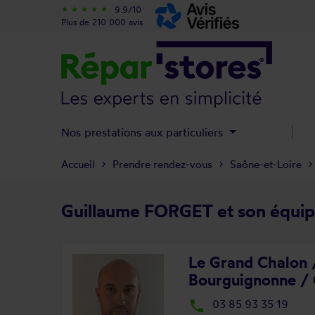
9.9/10
star_rate
star_rate
star_rate
star_rate
star_rate
Plus de 210 000 avis
Nos prestations aux particuliers
Accueil
Prendre rendez-vous
Saône-et-Loire
Guillaume FORGET et son équi
Le Grand Chalon 
Bourguignonne / 
local_phone
03 85 93 35 19