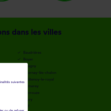
s dans les villes
Baudrières
Boyer
Chagny
Charnay-lès-chalon
Châtenoy-le-royal
inalités suivantes
Damerey
Devrouze
Givry
Juif
ler ou de refuser