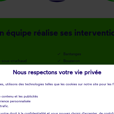
équipe réalise ses intervention
Bantanges
y-sous-cruchaud
Bouzeron
es
Buxy
Nous respectons votre vie privée
lly
Charette-varennes
ey-le-camp
Châtel-moron
s, utilisons des technologies telles que les cookies sur notre site pour les f
Couches
gny
Dennevy
e contenu et les publicités
érience personnalisée
Gigny-sur-saône
trafic.
and
Huilly-sur-seille
otre droit à la confidentialité et vous pouvez choisir d'accepter, de contrô