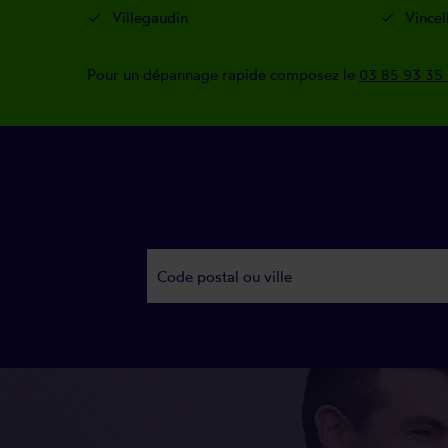
Villegaudin
Vincel
Pour un dépannage rapide composez le
03 85 93 35 