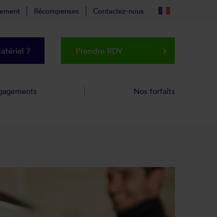
tement
Récompenses
Contactez-nous
tériel ?
Prendre RDV
keyboard_arrow_right
gagements
Nos forfaits