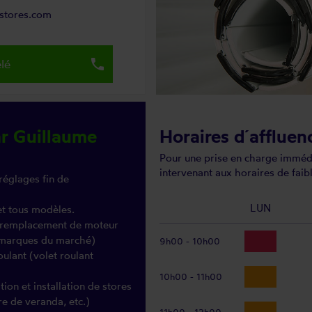
rstores.com
local_phone
lé
ar Guillaume
Horaires d´affluen
Pour une prise en charge immédi
intervenant aux horaires de faibl
réglages fin de
LUN
et tous modèles.
 (remplacement de moteur
s marques du marché)
9h00 - 10h00
oulant (volet roulant
10h00 - 11h00
on et installation de stores
re de veranda, etc.)
11h00 - 12h00