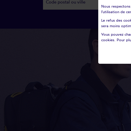
Nous respectons v
l'utilisation de 
Le refus des cook
sera moins optim
Vous pouvez chan
cookies. Pour plu