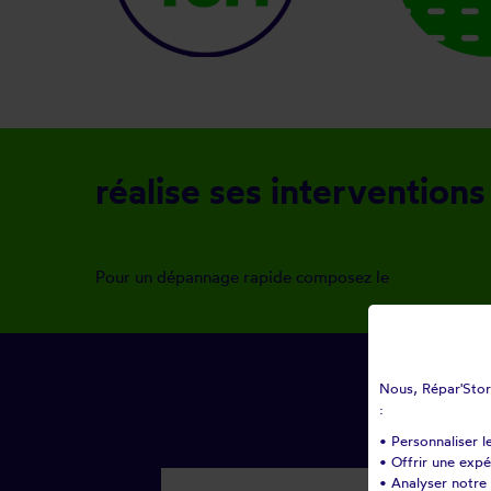
réalise ses interventions
Pour un dépannage rapide composez le
Nous, Répar'Store
:
• Personnaliser l
• Offrir une exp
• Analyser notre 