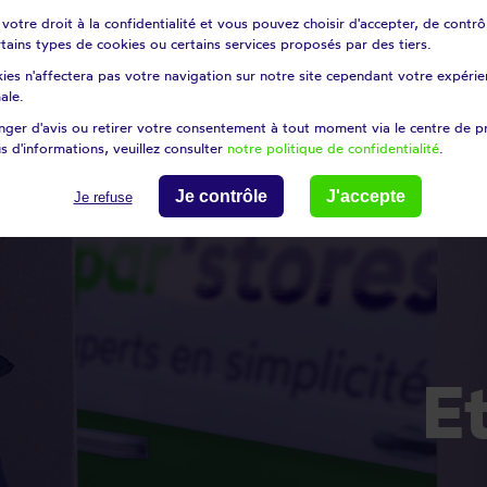
search
ou
Choisissez un dépa
otre droit à la confidentialité et vous pouvez choisir d'accepter, de contrô
certains types de cookies ou certains services proposés par des tiers.
ies n'affectera pas votre navigation sur notre site cependant votre expérien
ale.
ger d'avis ou retirer votre consentement à tout moment via le centre de p
s d'informations, veuillez consulter
notre politique de confidentialité
.
Je contrôle
J'accepte
Je refuse