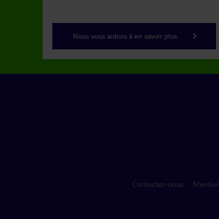
keyboard_arrow_right
Nous vous aidons à en savoir plus
Contactez-nous
Mention