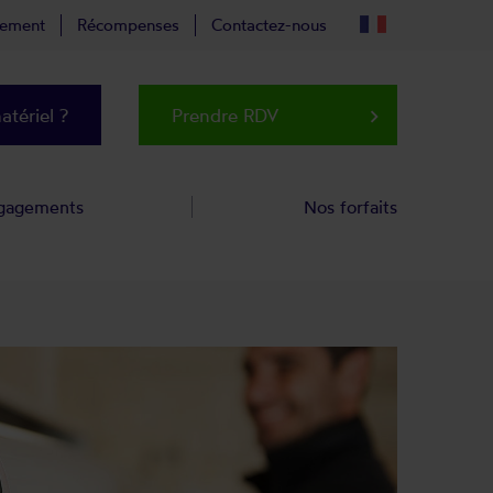
tement
Récompenses
Contactez-nous
tériel ?
Prendre RDV
keyboard_arrow_right
gagements
Nos forfaits