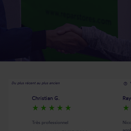
Du plus récent au plus ancien
help_outline
Christian G.
Ra
star_rate
star_rate
star_rate
star_rate
star_rate
star_rate
Très professionnel
Nico
agré