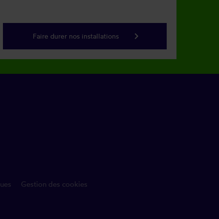
keyboard_arrow_right
Faire durer nos installations
ues
Gestion des cookies