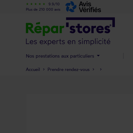
9.9/10
star_rate
star_rate
star_rate
star_rate
star_rate
Plus de 210 000 avis
Nos prestations aux particuliers
Accueil
Prendre rendez-vous