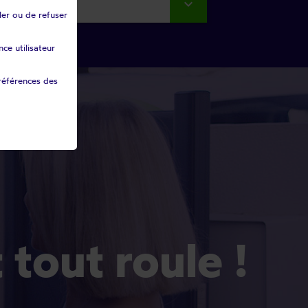
rtement
ler ou de refuser
ce utilisateur
références des
Et tout roule !