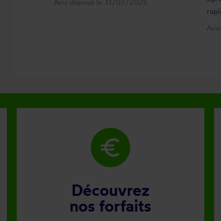
Avis déposé le 31/07/2026
rapi
Avi
euro
Découvrez
nos forfaits