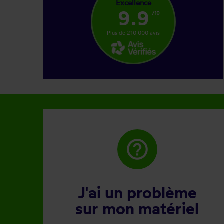
Excellence
9.9
/10
Plus de 210 000 avis
help_outline
J'ai un problème
sur mon matériel