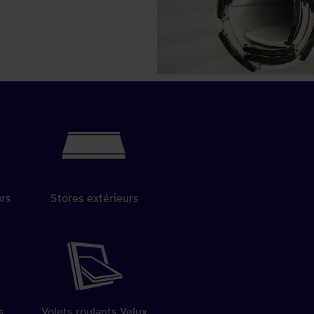
urs
Stores extérieurs
s
Volets roulants Velux