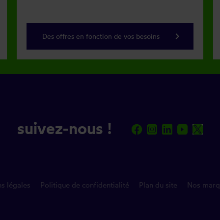
keyboard_arrow_right
Des offres en fonction de vos besoins
suivez-nous !
s légales
Politique de confidentialité
Plan du site
Nos marq