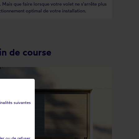
 Mais que faire lorsque votre volet ne s'arrête plus
ctionnement optimal de votre installation.
in de course
inalités suivantes
ler ou de refuser