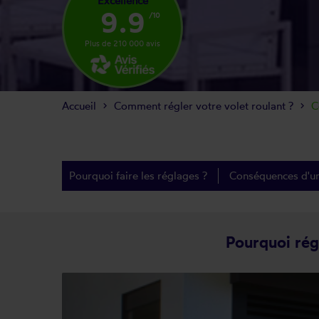
Excellence
9.9
/10
Plus de 210 000 avis
Accueil
Comment régler votre volet roulant ?
C
Pourquoi faire les réglages ?
Conséquences d'u
Pourquoi régl