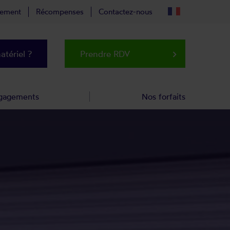
tement
Récompenses
Contactez-nous
tériel ?
Prendre RDV
keyboard_arrow_right
gagements
Nos forfaits