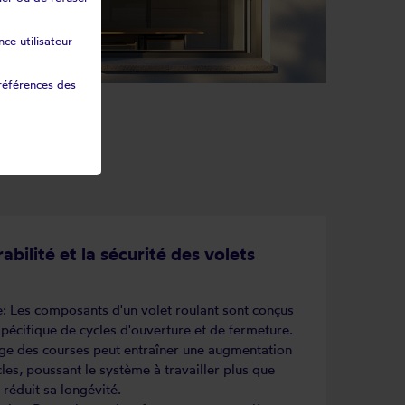
ce utilisateur
références des
abilité et la sécurité des volets
e: Les composants d'un volet roulant sont conçus
écifique de cycles d'ouverture et de fermeture.
ge des courses peut entraîner une augmentation
es, poussant le système à travailler plus que
 réduit sa longévité.