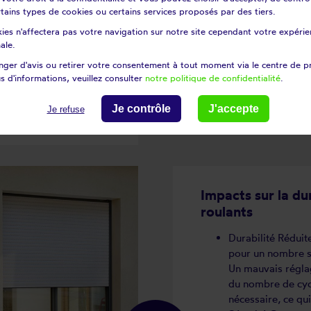
certains types de cookies ou certains services proposés par des tiers.
urse ne sont pas
ies n'affectera pas votre navigation sur notre site cependant votre expérien
uer à fonctionner au-
ale.
rge et un risque accru
ger d'avis ou retirer votre consentement à tout moment via le centre de p
fort ou qui ne s'arrête
s d'informations, veuillez consulter
notre politique de confidentialité
.
 l'ensemble du tablier,
Je contrôle
J'accepte
Je refuse
Impacts sur la dur
roulants
Durabilité Réduit
pour un nombre sp
Un mauvais régla
du nombre de cycl
nécessaire, ce qui