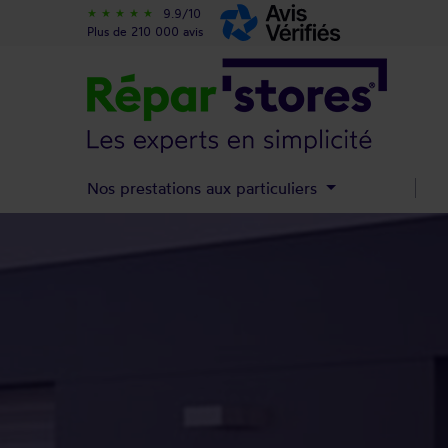
9.9/10
star_rate
star_rate
star_rate
star_rate
star_rate
Plus de 210 000 avis
Nos prestations aux particuliers