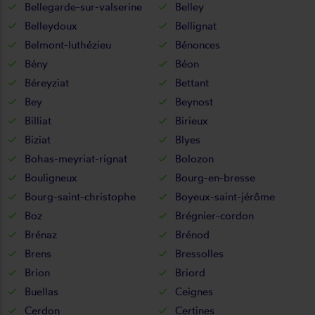
Bellegarde-sur-valserine
Belley
Belleydoux
Bellignat
Belmont-luthézieu
Bénonces
Bény
Béon
Béreyziat
Bettant
Bey
Beynost
Billiat
Birieux
Biziat
Blyes
Bohas-meyriat-rignat
Bolozon
Bouligneux
Bourg-en-bresse
Bourg-saint-christophe
Boyeux-saint-jérôme
Boz
Brégnier-cordon
Brénaz
Brénod
Brens
Bressolles
Brion
Briord
Buellas
Ceignes
Cerdon
Certines