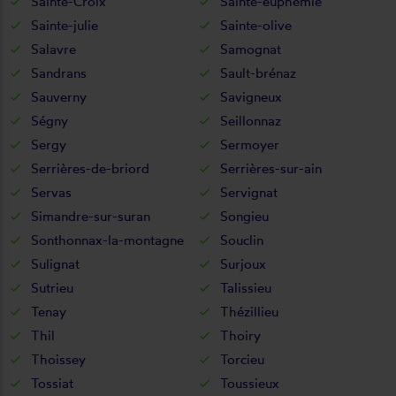
Sainte-Croix
Sainte-euphémie
Sainte-julie
Sainte-olive
Salavre
Samognat
Sandrans
Sault-brénaz
Sauverny
Savigneux
Ségny
Seillonnaz
Sergy
Sermoyer
Serrières-de-briord
Serrières-sur-ain
Servas
Servignat
Simandre-sur-suran
Songieu
Sonthonnax-la-montagne
Souclin
Sulignat
Surjoux
Sutrieu
Talissieu
Tenay
Thézillieu
Thil
Thoiry
Thoissey
Torcieu
Tossiat
Toussieux