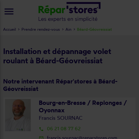
menu
Accueil
Prendre rendez-vous
Ain
Béard-Géovreissiat
Installation et dépannage volet
roulant à Béard-Géovreissiat
Notre intervenant Répar'stores à Béard-
Géovreissiat
Bourg-en-Bresse / Replonges /
Oyonnax
Francis SOURNAC
06 21 08 77 62
local_phone
francis.sournac@reparstores.com
mail_outline