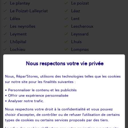
Le plantay
Le poizat
Le Poizat-Lalleyriat
Léaz
Lélex
Lent
Les neyrolles
Lescheroux
Leyment
Leyssard
Lhôpital
Lhuis
Lochieu
Lompnas
Lompnieu
Loyettes
Nous respectons votre vie privée
Lurcy
L'abergement-clémenciat
L'abergement-de-varey
Magnieu
Nous, Répar'Stores, utilisons des technologies telles que les cookies
Maillat
Malafretaz
sur notre site pour les finalités suivantes :
Mantenay-montlin
Manziat
• Personnaliser le contenu et les publicités
Marboz
Marchamp
• Offrir une expérience personnalisée
• Analyser notre trafic.
Marignieu
Marlieux
Nous respectons votre droit à la confidentialité et vous pouvez
Marsonnas
Martignat
choisir d'accepter, de contrôler ou de refuser l'utilisation de certains
Massieux
Massignieu-de-rives
types de cookies ou certains services proposés par des tiers.
Matafelon-granges
Meillonnas