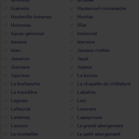
Guéreins
Hautecourt-romanèche
Hauteville-lompnes
Hostiaz
Hotonnes
Illiat
Injoux-génissiat
Innimond
Izenave
Izernore
Izieu
Jassans-riottier
Jasseron
Jayat
Journans
Joyeux
Jujurieux
La boisse
La burbanche
La chapelle-du-châtelard
La tranclière
Labalme
Lagnieu
Laiz
Lalleyriat
Lancrans
Lantenay
Lapeyrouse
Lavours
Le grand-abergement
Le montellier
Le petit-abergement