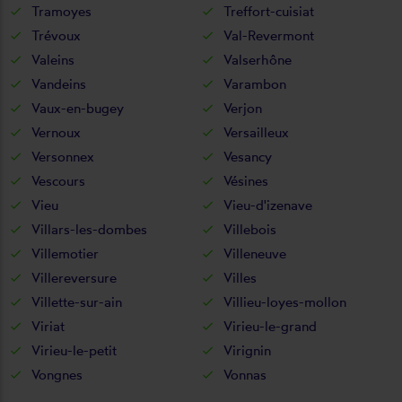
Tramoyes
Treffort-cuisiat
Trévoux
Val-Revermont
Valeins
Valserhône
Vandeins
Varambon
Vaux-en-bugey
Verjon
Vernoux
Versailleux
Versonnex
Vesancy
Vescours
Vésines
Vieu
Vieu-d'izenave
Villars-les-dombes
Villebois
Villemotier
Villeneuve
Villereversure
Villes
Villette-sur-ain
Villieu-loyes-mollon
Viriat
Virieu-le-grand
Virieu-le-petit
Virignin
Vongnes
Vonnas