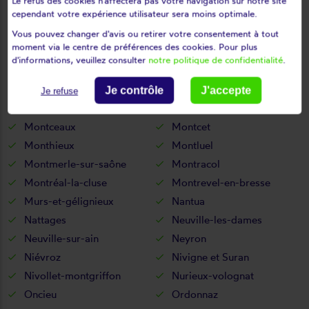
Le refus des cookies n'affectera pas votre navigation sur notre site
cependant votre expérience utilisateur sera moins optimale.
Mérignat
Messimy-sur-saône
Meximieux
Mézériat
Vous pouvez changer d'avis ou retirer votre consentement à tout
moment via le centre de préférences des cookies. Pour plus
Mijoux
Mionnay
d'informations, veuillez consulter
notre politique de confidentialité
.
Miribel
Misérieux
Mogneneins
Montagnat
Je contrôle
J'accepte
Je refuse
Montagnieu
Montanges
Montceaux
Montcet
Monthieux
Montluel
Montmerle-sur-saône
Montracol
Montréal-la-cluse
Montrevel-en-bresse
Murs-et-gélignieux
Nantua
Nattages
Neuville-les-dames
Neuville-sur-ain
Neyron
Niévroz
Nivigne et Suran
Nivollet-montgriffon
Nurieux-volognat
Oncieu
Ordonnaz