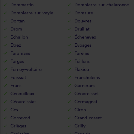
Dommartin
Dompierre-sur-chalaronne
Dompierre-sur-veyle
Domsure
Dortan
Douvres
Drom
Druillat
Echallon
Échenevex
Etrez
Evosges
Faramans
Fareins
Farges
Feillens
Ferney-voltaire
Flaxieu
Foissiat
Francheleins
Frans
Garnerans
Genouilleux
Géovreisset
Géovreissiat
Germagnat
Gex
Giron
Gorrevod
Grand-corent
Grièges
Grilly
Groissiat
Groslée