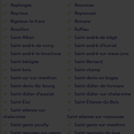
Replonges
Revonnas
Reyrieux
Reyssouze
Rignieux-le-franc
Romans
Rossillon
Ruffieu
Saint-Alban
Saint-andré-de-bâgé
Saint-andré-de-corcy
Saint-andré-d'huiriat
Saint-andré-le-bouchoux
Saint-andré-sur-vieux-jonc
Saint-bénigne
Saint-Bernard
Saint-bois
Saint-champ
Saint-cyr-sur-menthon
Saint-denis-en-bugey
Saint-denis-lès-bourg
Saint-didier-de-formans
Saint-didier-d'aussiat
Saint-didier-sur-chalaronne
Saint-Éloi
Saint-Étienne-du-Bois
Saint-etienne-sur-
chalaronne
Saint-etienne-sur-reyssouze
Saint-genis-pouilly
Saint-genis-sur-menthon
Saint-georges-sur-renon
Saint-germain-de-joux