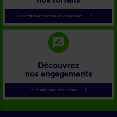
keyboard_arrow_right
Des offres en fonction de vos besoins
rate_review
Découvrez
nos engagements
keyboard_arrow_right
Faire durer nos installations