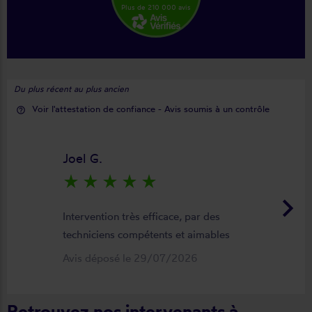
Plus de 210 000 avis
Du plus récent au plus ancien
Voir l'attestation de confiance - Avis soumis à un contrôle
help_outline
Joel G.
star_rate
star_rate
star_rate
star_rate
star_rate
keyboard_arrow_right
Intervention très efficace, par des
techniciens compétents et aimables
Avis déposé le 29/07/2026
Retrouvez nos intervenants à