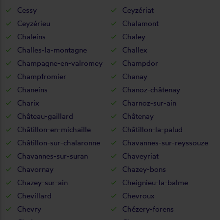
Cessy
Ceyzériat
Ceyzérieu
Chalamont
Chaleins
Chaley
Challes-la-montagne
Challex
Champagne-en-valromey
Champdor
Champfromier
Chanay
Chaneins
Chanoz-châtenay
Charix
Charnoz-sur-ain
Château-gaillard
Châtenay
Châtillon-en-michaille
Châtillon-la-palud
Châtillon-sur-chalaronne
Chavannes-sur-reyssouze
Chavannes-sur-suran
Chaveyriat
Chavornay
Chazey-bons
Chazey-sur-ain
Cheignieu-la-balme
Chevillard
Chevroux
Chevry
Chézery-forens