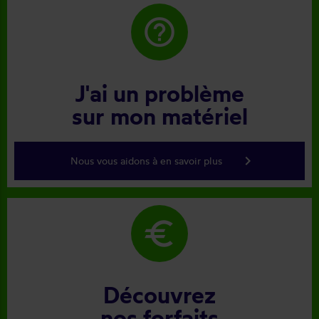
help_outline
J'ai un problème
sur mon matériel
keyboard_arrow_right
Nous vous aidons à en savoir plus
euro
Découvrez
nos forfaits