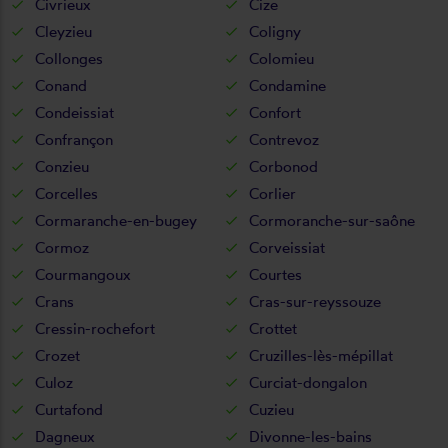
Civrieux
Cize
Cleyzieu
Coligny
Collonges
Colomieu
Conand
Condamine
Condeissiat
Confort
Confrançon
Contrevoz
Conzieu
Corbonod
Corcelles
Corlier
Cormaranche-en-bugey
Cormoranche-sur-saône
Cormoz
Corveissiat
Courmangoux
Courtes
Crans
Cras-sur-reyssouze
Cressin-rochefort
Crottet
Crozet
Cruzilles-lès-mépillat
Culoz
Curciat-dongalon
Curtafond
Cuzieu
Dagneux
Divonne-les-bains