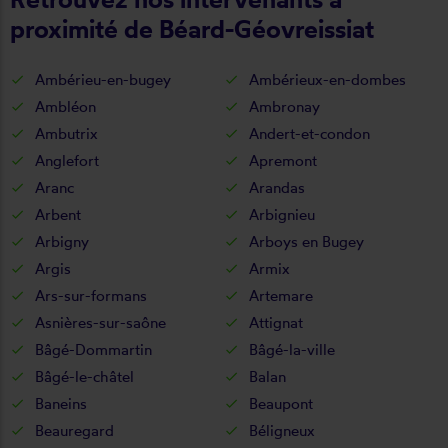
proximité de Béard-Géovreissiat
Ambérieu-en-bugey
Ambérieux-en-dombes
Ambléon
Ambronay
Ambutrix
Andert-et-condon
Anglefort
Apremont
Aranc
Arandas
Arbent
Arbignieu
Arbigny
Arboys en Bugey
Argis
Armix
Ars-sur-formans
Artemare
Asnières-sur-saône
Attignat
Bâgé-Dommartin
Bâgé-la-ville
Bâgé-le-châtel
Balan
Baneins
Beaupont
Beauregard
Béligneux