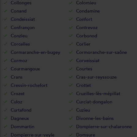
Collonges
Colomieu
Conand
Condamine
Condeissiat
Confort
Confrançon
Contrevoz
Conzieu
Corbonod
Corcelles
Corlier
Cormaranche-en-bugey
Cormoranche-sur-saône
Cormoz
Corveissiat
Courmangoux
Courtes
Crans
Cras-sur-reyssouze
Cressin-rochefort
Crottet
Crozet
Cruzilles-lès-mépillat
Culoz
Curciat-dongalon
Curtafond
Cuzieu
Dagneux
Divonne-les-bains
Dommartin
Dompierre-sur-chalaronne
Dompierre-sur-veyle
Domsure