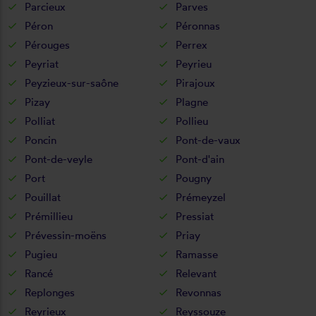
Parcieux
Parves
Péron
Péronnas
Pérouges
Perrex
Peyriat
Peyrieu
Peyzieux-sur-saône
Pirajoux
Pizay
Plagne
Polliat
Pollieu
Poncin
Pont-de-vaux
Pont-de-veyle
Pont-d'ain
Port
Pougny
Pouillat
Prémeyzel
Prémillieu
Pressiat
Prévessin-moëns
Priay
Pugieu
Ramasse
Rancé
Relevant
Replonges
Revonnas
Reyrieux
Reyssouze