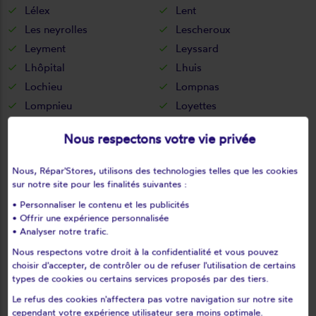
Lélex
Lent
Les neyrolles
Lescheroux
Leyment
Leyssard
Lhôpital
Lhuis
Lochieu
Lompnas
Lompnieu
Loyettes
Lurcy
L'abergement-clémenciat
Nous respectons votre vie privée
L'abergement-de-varey
Magnieu
Maillat
Malafretaz
Nous, Répar'Stores, utilisons des technologies telles que les cookies
Mantenay-montlin
Manziat
sur notre site pour les finalités suivantes :
Marboz
Marchamp
• Personnaliser le contenu et les publicités
• Offrir une expérience personnalisée
Marignieu
Marlieux
• Analyser notre trafic.
Marsonnas
Martignat
Nous respectons votre droit à la confidentialité et vous pouvez
Massieux
Massignieu-de-rives
choisir d'accepter, de contrôler ou de refuser l'utilisation de certains
Matafelon-granges
Meillonnas
types de cookies ou certains services proposés par des tiers.
Mérignat
Messimy-sur-saône
Le refus des cookies n'affectera pas votre navigation sur notre site
cependant votre expérience utilisateur sera moins optimale.
Meximieux
Mézériat