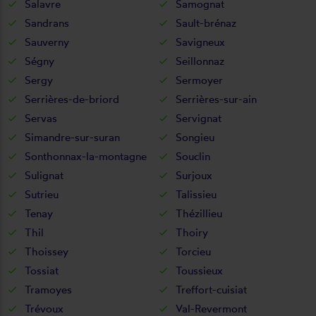
Salavre
Samognat
Sandrans
Sault-brénaz
Sauverny
Savigneux
Ségny
Seillonnaz
Sergy
Sermoyer
Serrières-de-briord
Serrières-sur-ain
Servas
Servignat
Simandre-sur-suran
Songieu
Sonthonnax-la-montagne
Souclin
Sulignat
Surjoux
Sutrieu
Talissieu
Tenay
Thézillieu
Thil
Thoiry
Thoissey
Torcieu
Tossiat
Toussieux
Tramoyes
Treffort-cuisiat
Trévoux
Val-Revermont