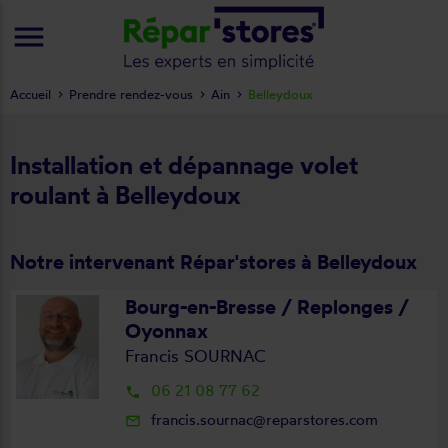
menu
Accueil
Prendre rendez-vous
Ain
Belleydoux
Installation et dépannage volet
roulant à Belleydoux
Notre intervenant Répar'stores à Belleydoux
Bourg-en-Bresse / Replonges /
Oyonnax
Francis SOURNAC
06 21 08 77 62
local_phone
francis.sournac@reparstores.com
mail_outline