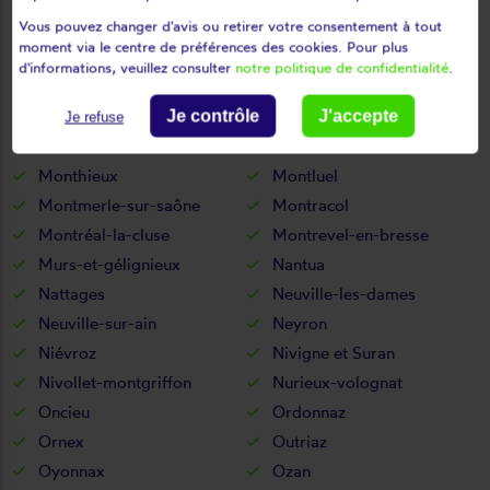
Vous pouvez changer d'avis ou retirer votre consentement à tout
Mijoux
Mionnay
moment via le centre de préférences des cookies. Pour plus
Miribel
Misérieux
d'informations, veuillez consulter
notre politique de confidentialité
.
Mogneneins
Montagnat
Montagnieu
Montanges
Je contrôle
J'accepte
Je refuse
Montceaux
Montcet
Monthieux
Montluel
Montmerle-sur-saône
Montracol
Montréal-la-cluse
Montrevel-en-bresse
Murs-et-gélignieux
Nantua
Nattages
Neuville-les-dames
Neuville-sur-ain
Neyron
Niévroz
Nivigne et Suran
Nivollet-montgriffon
Nurieux-volognat
Oncieu
Ordonnaz
Ornex
Outriaz
Oyonnax
Ozan