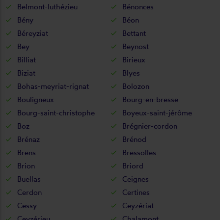
Belmont-luthézieu
Bénonces
Bény
Béon
Béreyziat
Bettant
Bey
Beynost
Billiat
Birieux
Biziat
Blyes
Bohas-meyriat-rignat
Bolozon
Bouligneux
Bourg-en-bresse
Bourg-saint-christophe
Boyeux-saint-jérôme
Boz
Brégnier-cordon
Brénaz
Brénod
Brens
Bressolles
Brion
Briord
Buellas
Ceignes
Cerdon
Certines
Cessy
Ceyzériat
Ceyzérieu
Chalamont