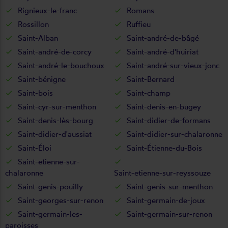
Rignieux-le-franc
Romans
Rossillon
Ruffieu
Saint-Alban
Saint-andré-de-bâgé
Saint-andré-de-corcy
Saint-andré-d'huiriat
Saint-andré-le-bouchoux
Saint-andré-sur-vieux-jonc
Saint-bénigne
Saint-Bernard
Saint-bois
Saint-champ
Saint-cyr-sur-menthon
Saint-denis-en-bugey
Saint-denis-lès-bourg
Saint-didier-de-formans
Saint-didier-d'aussiat
Saint-didier-sur-chalaronne
Saint-Éloi
Saint-Étienne-du-Bois
Saint-etienne-sur-
chalaronne
Saint-etienne-sur-reyssouze
Saint-genis-pouilly
Saint-genis-sur-menthon
Saint-georges-sur-renon
Saint-germain-de-joux
Saint-germain-les-
Saint-germain-sur-renon
paroisses