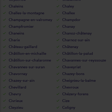
Chaleins
Chaley
Challes-la-montagne
Challex
Champagne-en-valromey
Champdor
Champfromier
Chanay
Chaneins
Chanoz-châtenay
Charix
Charnoz-sur-ain
Château-gaillard
Châtenay
Châtillon-en-michaille
Châtillon-la-palud
Châtillon-sur-chalaronne
Chavannes-sur-reyssouze
Chavannes-sur-suran
Chaveyriat
Chavornay
Chazey-bons
Chazey-sur-ain
Cheignieu-la-balme
Chevillard
Chevroux
Chevry
Chézery-forens
Civrieux
Cize
Cleyzieu
Coligny