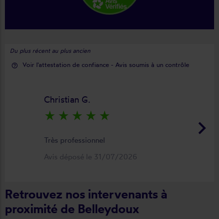
Du plus récent au plus ancien
Voir l'attestation de confiance - Avis soumis à un contrôle
help_outline
Christian G.
star_rate
star_rate
star_rate
star_rate
star_rate
keyboard_arrow_right
Très professionnel
Avis déposé le 31/07/2026
Retrouvez nos intervenants à
proximité de Belleydoux