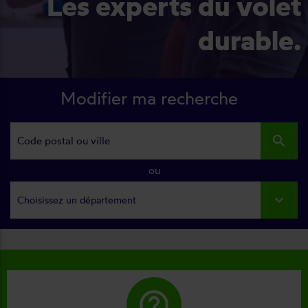
Les experts du volet
durable.
Modifier ma recherche
search
ou
Choisissez un département
help_outline