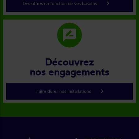
keyboard_arrow_right
Des offres en fonction de vos besoins
rate_review
Découvrez
nos engagements
keyboard_arrow_right
Faire durer nos installations