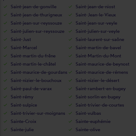
Saint-jean-de-gonville
Saint-jean-de-niost
Saint-jean-de-thurigneux
Saint-Jean-le-Vieux
Saint-jean-sur-reyssouze
Saint-jean-sur-veyle
Saint-julien-sur-reyssouze
Saint-julien-sur-veyle
Saint-Just
Saint-laurent-sur-saône
Saint-Marcel
Saint-martin-de-bavel
Saint-martin-du-frêne
Saint-Martin-du-Mont
Saint-martin-le-châtel
Saint-maurice-de-beynost
Saint-maurice-de-gourdans
Saint-maurice-de-rémens
Saint-nizier-le-bouchoux
Saint-nizier-le-désert
Saint-paul-de-varax
Saint-rambert-en-bugey
Saint-rémy
Saint-sorlin-en-bugey
Saint-sulpice
Saint-trivier-de-courtes
Saint-trivier-sur-moignans
Saint-vulbas
Sainte-Croix
Sainte-euphémie
Sainte-julie
Sainte-olive