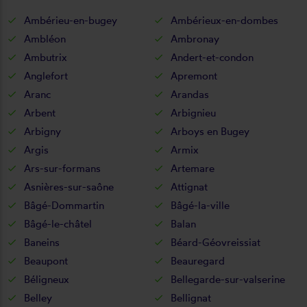
Ambérieu-en-bugey
Ambérieux-en-dombes
Ambléon
Ambronay
Ambutrix
Andert-et-condon
Anglefort
Apremont
Aranc
Arandas
Arbent
Arbignieu
Arbigny
Arboys en Bugey
Argis
Armix
Ars-sur-formans
Artemare
Asnières-sur-saône
Attignat
Bâgé-Dommartin
Bâgé-la-ville
Bâgé-le-châtel
Balan
Baneins
Béard-Géovreissiat
Beaupont
Beauregard
Béligneux
Bellegarde-sur-valserine
Belley
Bellignat