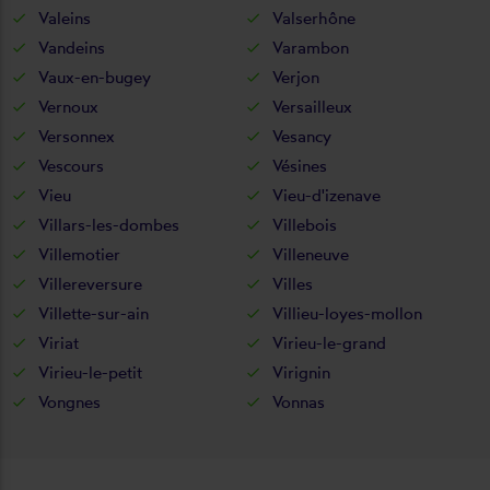
Valeins
Valserhône
Vandeins
Varambon
Vaux-en-bugey
Verjon
Vernoux
Versailleux
Versonnex
Vesancy
Vescours
Vésines
Vieu
Vieu-d'izenave
Villars-les-dombes
Villebois
Villemotier
Villeneuve
Villereversure
Villes
Villette-sur-ain
Villieu-loyes-mollon
Viriat
Virieu-le-grand
Virieu-le-petit
Virignin
Vongnes
Vonnas