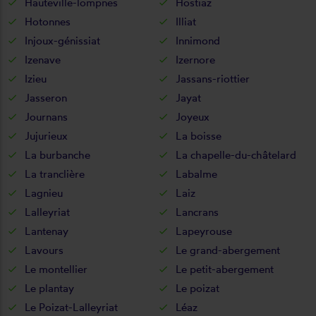
Hauteville-lompnes
Hostiaz
Hotonnes
Illiat
Injoux-génissiat
Innimond
Izenave
Izernore
Izieu
Jassans-riottier
Jasseron
Jayat
Journans
Joyeux
Jujurieux
La boisse
La burbanche
La chapelle-du-châtelard
La tranclière
Labalme
Lagnieu
Laiz
Lalleyriat
Lancrans
Lantenay
Lapeyrouse
Lavours
Le grand-abergement
Le montellier
Le petit-abergement
Le plantay
Le poizat
Le Poizat-Lalleyriat
Léaz