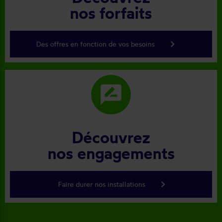
nos forfaits
keyboard_arrow_right
Des offres en fonction de vos besoins
rate_review
Découvrez
nos engagements
keyboard_arrow_right
Faire durer nos installations