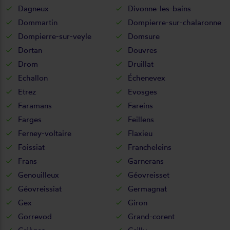
Dagneux
Divonne-les-bains
Dommartin
Dompierre-sur-chalaronne
Dompierre-sur-veyle
Domsure
Dortan
Douvres
Drom
Druillat
Echallon
Échenevex
Etrez
Evosges
Faramans
Fareins
Farges
Feillens
Ferney-voltaire
Flaxieu
Foissiat
Francheleins
Frans
Garnerans
Genouilleux
Géovreisset
Géovreissiat
Germagnat
Gex
Giron
Gorrevod
Grand-corent