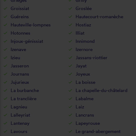
Grièges
Grilly
Groissiat
Groslée
Guéreins
Hautecourt-romanèche
Hauteville-lompnes
Hostiaz
Hotonnes
Illiat
Injoux-génissiat
Innimond
Izenave
Izernore
Izieu
Jassans-riottier
Jasseron
Jayat
Journans
Joyeux
Jujurieux
La boisse
La burbanche
La chapelle-du-châtelard
La tranclière
Labalme
Lagnieu
Laiz
Lalleyriat
Lancrans
Lantenay
Lapeyrouse
Lavours
Le grand-abergement