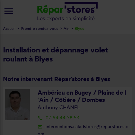
menu
Accueil
Prendre rendez-vous
Ain
Blyes
Installation et dépannage volet
roulant à Blyes
Notre intervenant Répar'stores à Blyes
Ambérieu en Bugey / Plaine de l
´Ain / Côtière / Dombes
Anthony CHANEL
07 64 44 78 53
local_phone
interventions.caladstores@reparstores.c
mail_outline
om