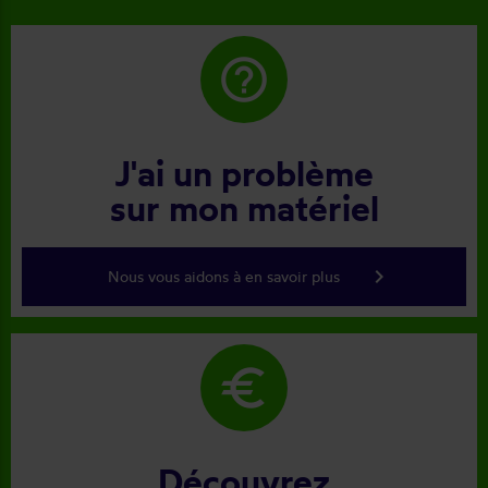
help_outline
J'ai un problème
sur mon matériel
keyboard_arrow_right
Nous vous aidons à en savoir plus
euro
Découvrez