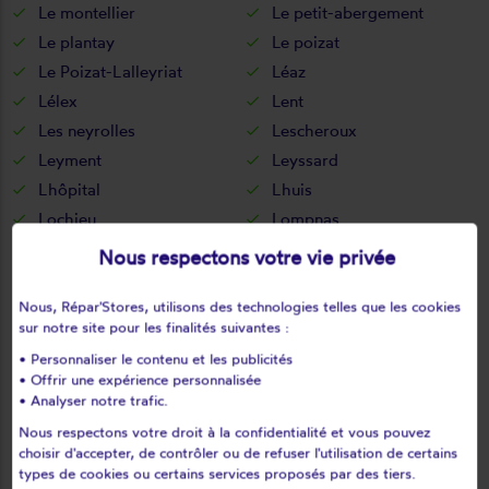
Le montellier
Le petit-abergement
Le plantay
Le poizat
Le Poizat-Lalleyriat
Léaz
Lélex
Lent
Les neyrolles
Lescheroux
Leyment
Leyssard
Lhôpital
Lhuis
Lochieu
Lompnas
Lompnieu
Loyettes
Nous respectons votre vie privée
Lurcy
L'abergement-clémenciat
L'abergement-de-varey
Magnieu
Nous, Répar'Stores, utilisons des technologies telles que les cookies
sur notre site pour les finalités suivantes :
Maillat
Malafretaz
• Personnaliser le contenu et les publicités
Mantenay-montlin
Manziat
• Offrir une expérience personnalisée
Marboz
Marchamp
• Analyser notre trafic.
Marignieu
Marlieux
Nous respectons votre droit à la confidentialité et vous pouvez
choisir d'accepter, de contrôler ou de refuser l'utilisation de certains
Marsonnas
Martignat
types de cookies ou certains services proposés par des tiers.
Massieux
Massignieu-de-rives