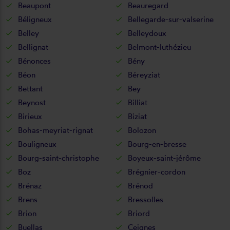
Beaupont
Beauregard
Béligneux
Bellegarde-sur-valserine
Belley
Belleydoux
Bellignat
Belmont-luthézieu
Bénonces
Bény
Béon
Béreyziat
Bettant
Bey
Beynost
Billiat
Birieux
Biziat
Bohas-meyriat-rignat
Bolozon
Bouligneux
Bourg-en-bresse
Bourg-saint-christophe
Boyeux-saint-jérôme
Boz
Brégnier-cordon
Brénaz
Brénod
Brens
Bressolles
Brion
Briord
Buellas
Ceignes