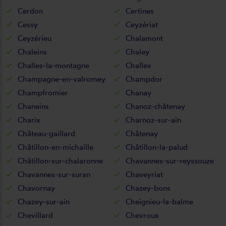
Cerdon
Certines
Cessy
Ceyzériat
Ceyzérieu
Chalamont
Chaleins
Chaley
Challes-la-montagne
Challex
Champagne-en-valromey
Champdor
Champfromier
Chanay
Chaneins
Chanoz-châtenay
Charix
Charnoz-sur-ain
Château-gaillard
Châtenay
Châtillon-en-michaille
Châtillon-la-palud
Châtillon-sur-chalaronne
Chavannes-sur-reyssouze
Chavannes-sur-suran
Chaveyriat
Chavornay
Chazey-bons
Chazey-sur-ain
Cheignieu-la-balme
Chevillard
Chevroux