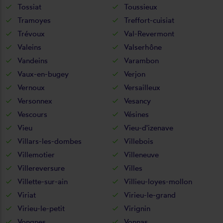
Tossiat
Toussieux
Tramoyes
Treffort-cuisiat
Trévoux
Val-Revermont
Valeins
Valserhône
Vandeins
Varambon
Vaux-en-bugey
Verjon
Vernoux
Versailleux
Versonnex
Vesancy
Vescours
Vésines
Vieu
Vieu-d'izenave
Villars-les-dombes
Villebois
Villemotier
Villeneuve
Villereversure
Villes
Villette-sur-ain
Villieu-loyes-mollon
Viriat
Virieu-le-grand
Virieu-le-petit
Virignin
Vongnes
Vonnas