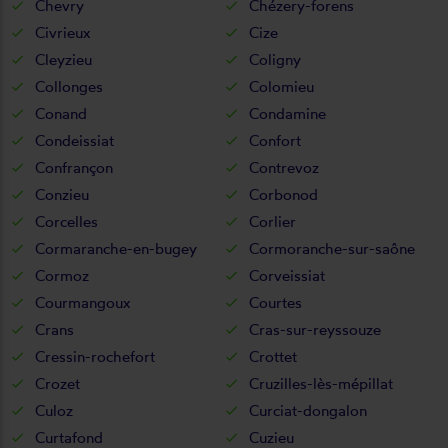
Chevry
Chézery-forens
Civrieux
Cize
Cleyzieu
Coligny
Collonges
Colomieu
Conand
Condamine
Condeissiat
Confort
Confrançon
Contrevoz
Conzieu
Corbonod
Corcelles
Corlier
Cormaranche-en-bugey
Cormoranche-sur-saône
Cormoz
Corveissiat
Courmangoux
Courtes
Crans
Cras-sur-reyssouze
Cressin-rochefort
Crottet
Crozet
Cruzilles-lès-mépillat
Culoz
Curciat-dongalon
Curtafond
Cuzieu