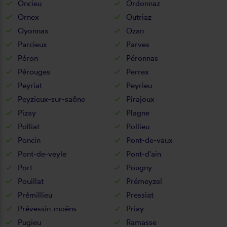
Oncieu
Ordonnaz
Ornex
Outriaz
Oyonnax
Ozan
Parcieux
Parves
Péron
Péronnas
Pérouges
Perrex
Peyriat
Peyrieu
Peyzieux-sur-saône
Pirajoux
Pizay
Plagne
Polliat
Pollieu
Poncin
Pont-de-vaux
Pont-de-veyle
Pont-d'ain
Port
Pougny
Pouillat
Prémeyzel
Prémillieu
Pressiat
Prévessin-moëns
Priay
Pugieu
Ramasse