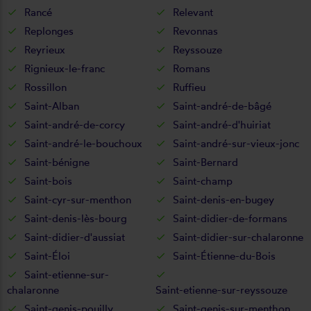
Rancé
Relevant
Replonges
Revonnas
Reyrieux
Reyssouze
Rignieux-le-franc
Romans
Rossillon
Ruffieu
Saint-Alban
Saint-andré-de-bâgé
Saint-andré-de-corcy
Saint-andré-d'huiriat
Saint-andré-le-bouchoux
Saint-andré-sur-vieux-jonc
Saint-bénigne
Saint-Bernard
Saint-bois
Saint-champ
Saint-cyr-sur-menthon
Saint-denis-en-bugey
Saint-denis-lès-bourg
Saint-didier-de-formans
Saint-didier-d'aussiat
Saint-didier-sur-chalaronne
Saint-Éloi
Saint-Étienne-du-Bois
Saint-etienne-sur-
chalaronne
Saint-etienne-sur-reyssouze
Saint-genis-pouilly
Saint-genis-sur-menthon