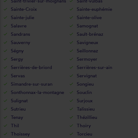
Saint-trivier-sur-moignans
Saint-vulbas
Sainte-Croix
Sainte-euphémie
Sainte-julie
Sainte-olive
Salavre
Samognat
Sandrans
Sault-brénaz
Sauverny
Savigneux
Ségny
Seillonnaz
Sergy
Sermoyer
Serrières-de-briord
Serrières-sur-ain
Servas
Servignat
Simandre-sur-suran
Songieu
Sonthonnax-la-montagne
Souclin
Sulignat
Surjoux
Sutrieu
Talissieu
Tenay
Thézillieu
Thil
Thoiry
Thoissey
Torcieu