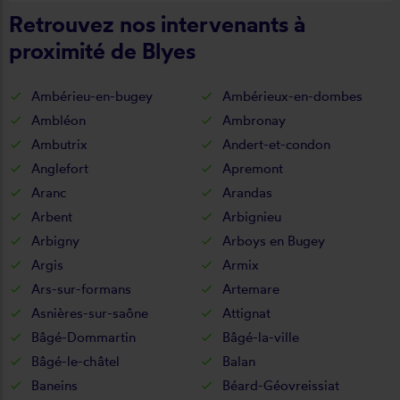
Retrouvez nos intervenants à
proximité de Blyes
Ambérieu-en-bugey
Ambérieux-en-dombes
Ambléon
Ambronay
Ambutrix
Andert-et-condon
Anglefort
Apremont
Aranc
Arandas
Arbent
Arbignieu
Arbigny
Arboys en Bugey
Argis
Armix
Ars-sur-formans
Artemare
Asnières-sur-saône
Attignat
Bâgé-Dommartin
Bâgé-la-ville
Bâgé-le-châtel
Balan
Baneins
Béard-Géovreissiat