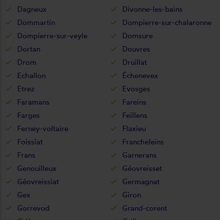
Dagneux
Divonne-les-bains
Dommartin
Dompierre-sur-chalaronne
Dompierre-sur-veyle
Domsure
Dortan
Douvres
Drom
Druillat
Echallon
Échenevex
Etrez
Evosges
Faramans
Fareins
Farges
Feillens
Ferney-voltaire
Flaxieu
Foissiat
Francheleins
Frans
Garnerans
Genouilleux
Géovreisset
Géovreissiat
Germagnat
Gex
Giron
Gorrevod
Grand-corent