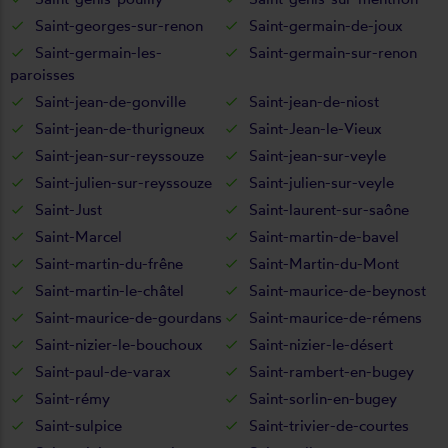
Saint-georges-sur-renon
Saint-germain-de-joux
Saint-germain-les-
Saint-germain-sur-renon
paroisses
Saint-jean-de-gonville
Saint-jean-de-niost
Saint-jean-de-thurigneux
Saint-Jean-le-Vieux
Saint-jean-sur-reyssouze
Saint-jean-sur-veyle
Saint-julien-sur-reyssouze
Saint-julien-sur-veyle
Saint-Just
Saint-laurent-sur-saône
Saint-Marcel
Saint-martin-de-bavel
Saint-martin-du-frêne
Saint-Martin-du-Mont
Saint-martin-le-châtel
Saint-maurice-de-beynost
Saint-maurice-de-gourdans
Saint-maurice-de-rémens
Saint-nizier-le-bouchoux
Saint-nizier-le-désert
Saint-paul-de-varax
Saint-rambert-en-bugey
Saint-rémy
Saint-sorlin-en-bugey
Saint-sulpice
Saint-trivier-de-courtes