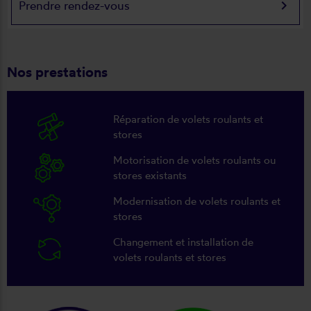
keyboard_arrow_right
Prendre rendez-vous
Nos prestations
Réparation de volets roulants et
stores
Motorisation de volets roulants ou
stores existants
Modernisation de volets roulants et
stores
Changement et installation de
volets roulants et stores