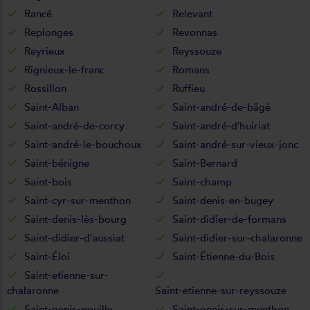
Rancé
Relevant
Replonges
Revonnas
Reyrieux
Reyssouze
Rignieux-le-franc
Romans
Rossillon
Ruffieu
Saint-Alban
Saint-andré-de-bâgé
Saint-andré-de-corcy
Saint-andré-d'huiriat
Saint-andré-le-bouchoux
Saint-andré-sur-vieux-jonc
Saint-bénigne
Saint-Bernard
Saint-bois
Saint-champ
Saint-cyr-sur-menthon
Saint-denis-en-bugey
Saint-denis-lès-bourg
Saint-didier-de-formans
Saint-didier-d'aussiat
Saint-didier-sur-chalaronne
Saint-Éloi
Saint-Étienne-du-Bois
Saint-etienne-sur-
chalaronne
Saint-etienne-sur-reyssouze
Saint-genis-pouilly
Saint-genis-sur-menthon