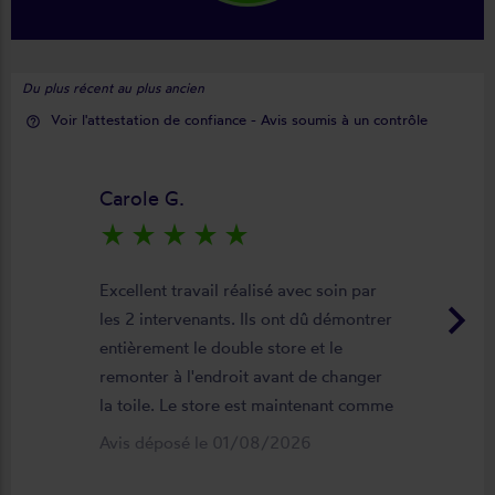
Du plus récent au plus ancien
Voir l'attestation de confiance - Avis soumis à un contrôle
help_outline
Carole G.
star_rate
star_rate
star_rate
star_rate
star_rate
Excellent travail réalisé avec soin par
keyboard_arrow_right
les 2 intervenants. Ils ont dû démontrer
entièrement le double store et le
remonter à l'endroit avant de changer
la toile. Le store est maintenant comme
neuf, parfaitement positionné et
Avis déposé le 01/08/2026
fonctionnel. Je recommande vivement
cette entreprise.