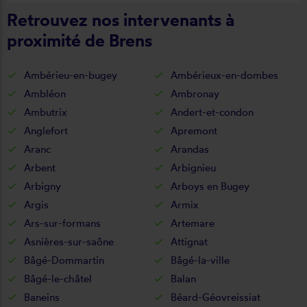
Retrouvez nos intervenants à
proximité de Brens
Ambérieu-en-bugey
Ambérieux-en-dombes
Ambléon
Ambronay
Ambutrix
Andert-et-condon
Anglefort
Apremont
Aranc
Arandas
Arbent
Arbignieu
Arbigny
Arboys en Bugey
Argis
Armix
Ars-sur-formans
Artemare
Asnières-sur-saône
Attignat
Bâgé-Dommartin
Bâgé-la-ville
Bâgé-le-châtel
Balan
Baneins
Béard-Géovreissiat