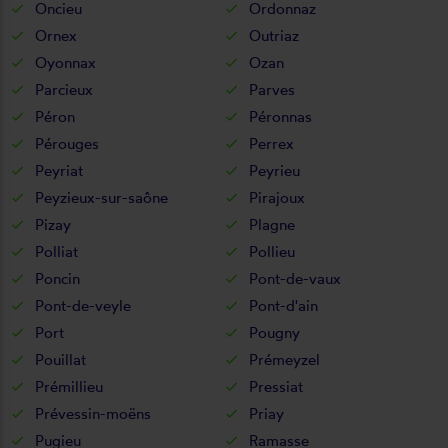
Oncieu
Ordonnaz
Ornex
Outriaz
Oyonnax
Ozan
Parcieux
Parves
Péron
Péronnas
Pérouges
Perrex
Peyriat
Peyrieu
Peyzieux-sur-saône
Pirajoux
Pizay
Plagne
Polliat
Pollieu
Poncin
Pont-de-vaux
Pont-de-veyle
Pont-d'ain
Port
Pougny
Pouillat
Prémeyzel
Prémillieu
Pressiat
Prévessin-moëns
Priay
Pugieu
Ramasse