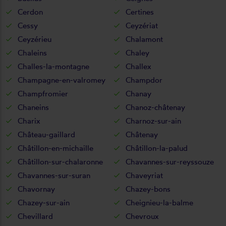
Cerdon
Certines
Cessy
Ceyzériat
Ceyzérieu
Chalamont
Chaleins
Chaley
Challes-la-montagne
Challex
Champagne-en-valromey
Champdor
Champfromier
Chanay
Chaneins
Chanoz-châtenay
Charix
Charnoz-sur-ain
Château-gaillard
Châtenay
Châtillon-en-michaille
Châtillon-la-palud
Châtillon-sur-chalaronne
Chavannes-sur-reyssouze
Chavannes-sur-suran
Chaveyriat
Chavornay
Chazey-bons
Chazey-sur-ain
Cheignieu-la-balme
Chevillard
Chevroux