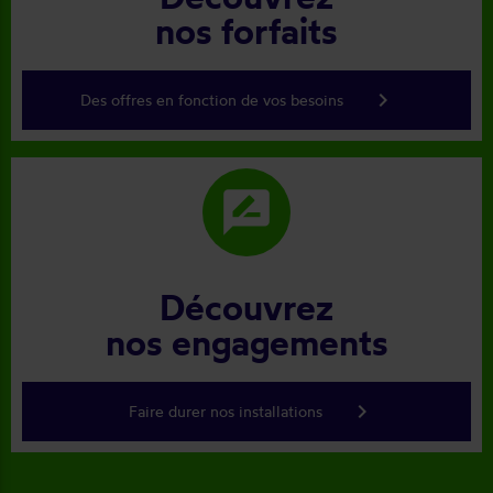
nos forfaits
keyboard_arrow_right
Des offres en fonction de vos besoins
rate_review
Découvrez
nos engagements
keyboard_arrow_right
Faire durer nos installations