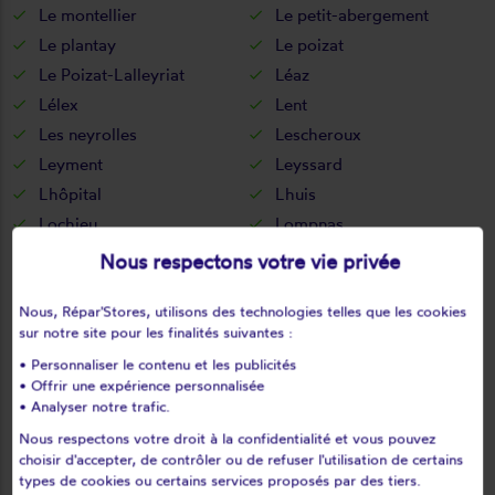
Le montellier
Le petit-abergement
Le plantay
Le poizat
Le Poizat-Lalleyriat
Léaz
Lélex
Lent
Les neyrolles
Lescheroux
Leyment
Leyssard
Lhôpital
Lhuis
Lochieu
Lompnas
Lompnieu
Loyettes
Nous respectons votre vie privée
Lurcy
L'abergement-clémenciat
Nous, Répar'Stores, utilisons des technologies telles que les cookies
L'abergement-de-varey
Magnieu
sur notre site pour les finalités suivantes :
Maillat
Malafretaz
• Personnaliser le contenu et les publicités
Mantenay-montlin
Manziat
• Offrir une expérience personnalisée
Marboz
Marchamp
• Analyser notre trafic.
Marignieu
Marlieux
Nous respectons votre droit à la confidentialité et vous pouvez
choisir d'accepter, de contrôler ou de refuser l'utilisation de certains
Marsonnas
Martignat
types de cookies ou certains services proposés par des tiers.
Massieux
Massignieu-de-rives