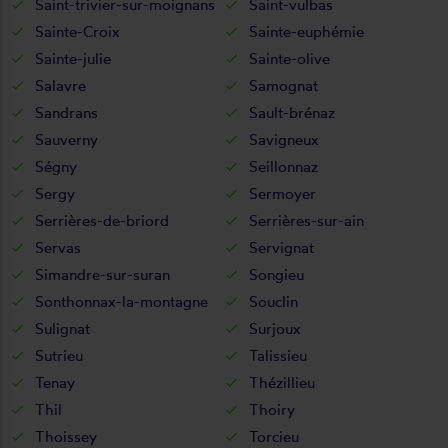
Saint-trivier-sur-moignans
Saint-vulbas
Sainte-Croix
Sainte-euphémie
Sainte-julie
Sainte-olive
Salavre
Samognat
Sandrans
Sault-brénaz
Sauverny
Savigneux
Ségny
Seillonnaz
Sergy
Sermoyer
Serrières-de-briord
Serrières-sur-ain
Servas
Servignat
Simandre-sur-suran
Songieu
Sonthonnax-la-montagne
Souclin
Sulignat
Surjoux
Sutrieu
Talissieu
Tenay
Thézillieu
Thil
Thoiry
Thoissey
Torcieu