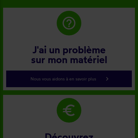
help_outline
J'ai un problème
sur mon matériel
keyboard_arrow_right
Nous vous aidons à en savoir plus
euro
Découvrez