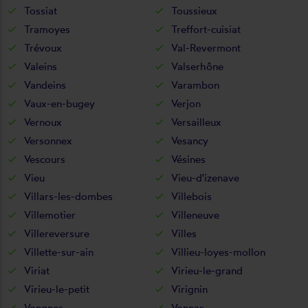
Tossiat
Toussieux
Tramoyes
Treffort-cuisiat
Trévoux
Val-Revermont
Valeins
Valserhône
Vandeins
Varambon
Vaux-en-bugey
Verjon
Vernoux
Versailleux
Versonnex
Vesancy
Vescours
Vésines
Vieu
Vieu-d'izenave
Villars-les-dombes
Villebois
Villemotier
Villeneuve
Villereversure
Villes
Villette-sur-ain
Villieu-loyes-mollon
Viriat
Virieu-le-grand
Virieu-le-petit
Virignin
Vongnes
Vonnas