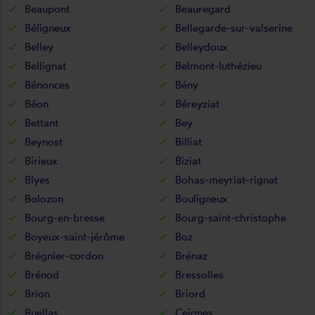
Beaupont
Beauregard
Béligneux
Bellegarde-sur-valserine
Belley
Belleydoux
Bellignat
Belmont-luthézieu
Bénonces
Bény
Béon
Béreyziat
Bettant
Bey
Beynost
Billiat
Birieux
Biziat
Blyes
Bohas-meyriat-rignat
Bolozon
Bouligneux
Bourg-en-bresse
Bourg-saint-christophe
Boyeux-saint-jérôme
Boz
Brégnier-cordon
Brénaz
Brénod
Bressolles
Brion
Briord
Buellas
Ceignes