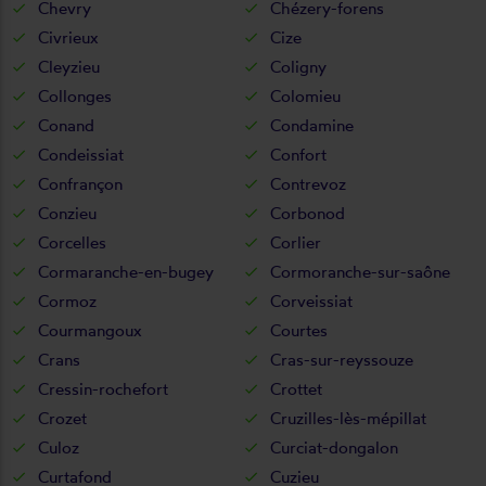
Chevry
Chézery-forens
Civrieux
Cize
Cleyzieu
Coligny
Collonges
Colomieu
Conand
Condamine
Condeissiat
Confort
Confrançon
Contrevoz
Conzieu
Corbonod
Corcelles
Corlier
Cormaranche-en-bugey
Cormoranche-sur-saône
Cormoz
Corveissiat
Courmangoux
Courtes
Crans
Cras-sur-reyssouze
Cressin-rochefort
Crottet
Crozet
Cruzilles-lès-mépillat
Culoz
Curciat-dongalon
Curtafond
Cuzieu