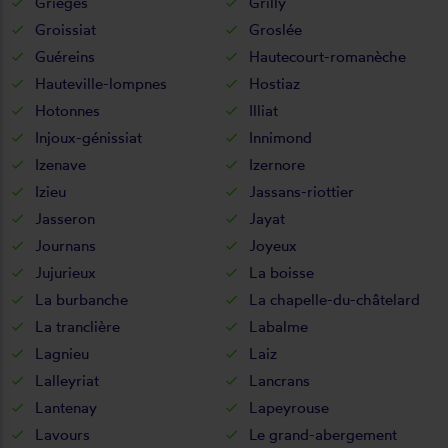
Grièges
Grilly
Groissiat
Groslée
Guéreins
Hautecourt-romanèche
Hauteville-lompnes
Hostiaz
Hotonnes
Illiat
Injoux-génissiat
Innimond
Izenave
Izernore
Izieu
Jassans-riottier
Jasseron
Jayat
Journans
Joyeux
Jujurieux
La boisse
La burbanche
La chapelle-du-châtelard
La tranclière
Labalme
Lagnieu
Laiz
Lalleyriat
Lancrans
Lantenay
Lapeyrouse
Lavours
Le grand-abergement