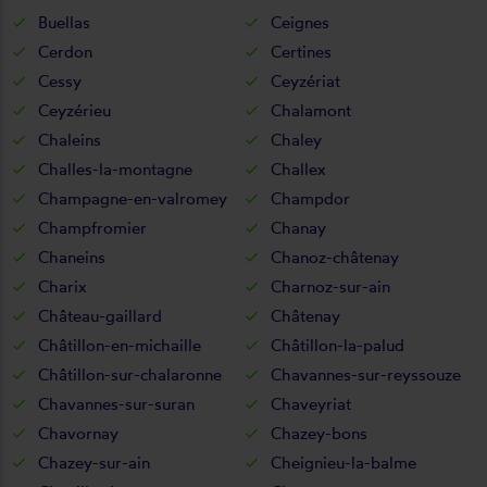
Buellas
Ceignes
Cerdon
Certines
Cessy
Ceyzériat
Ceyzérieu
Chalamont
Chaleins
Chaley
Challes-la-montagne
Challex
Champagne-en-valromey
Champdor
Champfromier
Chanay
Chaneins
Chanoz-châtenay
Charix
Charnoz-sur-ain
Château-gaillard
Châtenay
Châtillon-en-michaille
Châtillon-la-palud
Châtillon-sur-chalaronne
Chavannes-sur-reyssouze
Chavannes-sur-suran
Chaveyriat
Chavornay
Chazey-bons
Chazey-sur-ain
Cheignieu-la-balme