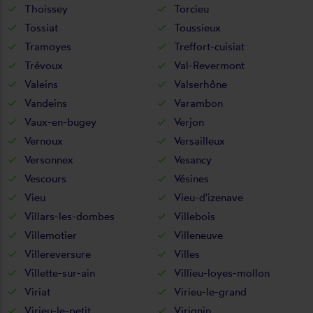
Thoissey
Torcieu
Tossiat
Toussieux
Tramoyes
Treffort-cuisiat
Trévoux
Val-Revermont
Valeins
Valserhône
Vandeins
Varambon
Vaux-en-bugey
Verjon
Vernoux
Versailleux
Versonnex
Vesancy
Vescours
Vésines
Vieu
Vieu-d'izenave
Villars-les-dombes
Villebois
Villemotier
Villeneuve
Villereversure
Villes
Villette-sur-ain
Villieu-loyes-mollon
Viriat
Virieu-le-grand
Virieu-le-petit
Virignin