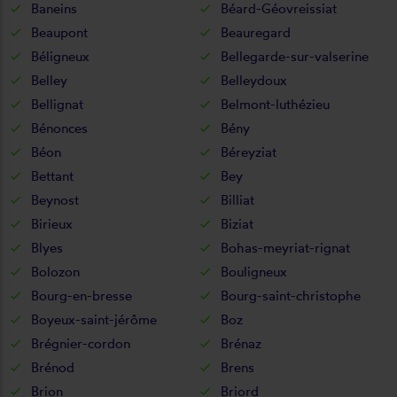
Baneins
Béard-Géovreissiat
Beaupont
Beauregard
Béligneux
Bellegarde-sur-valserine
Belley
Belleydoux
Bellignat
Belmont-luthézieu
Bénonces
Bény
Béon
Béreyziat
Bettant
Bey
Beynost
Billiat
Birieux
Biziat
Blyes
Bohas-meyriat-rignat
Bolozon
Bouligneux
Bourg-en-bresse
Bourg-saint-christophe
Boyeux-saint-jérôme
Boz
Brégnier-cordon
Brénaz
Brénod
Brens
Brion
Briord