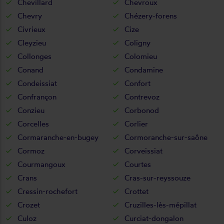
Chevillard
Chevroux
Chevry
Chézery-forens
Civrieux
Cize
Cleyzieu
Coligny
Collonges
Colomieu
Conand
Condamine
Condeissiat
Confort
Confrançon
Contrevoz
Conzieu
Corbonod
Corcelles
Corlier
Cormaranche-en-bugey
Cormoranche-sur-saône
Cormoz
Corveissiat
Courmangoux
Courtes
Crans
Cras-sur-reyssouze
Cressin-rochefort
Crottet
Crozet
Cruzilles-lès-mépillat
Culoz
Curciat-dongalon