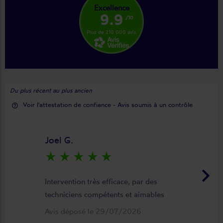
Excellence
9.9
/10
Plus de 210 000 avis
Du plus récent au plus ancien
Voir l'attestation de confiance - Avis soumis à un contrôle
help_outline
Joel G.
star_rate
star_rate
star_rate
star_rate
star_rate
keyboard_arrow_right
Intervention très efficace, par des
techniciens compétents et aimables
Avis déposé le 29/07/2026