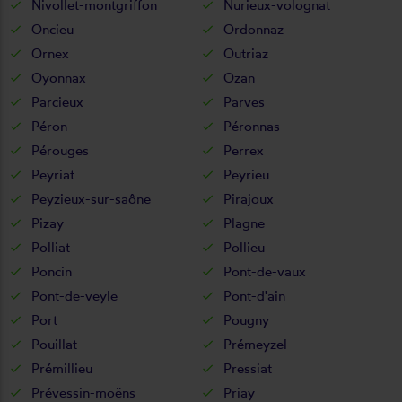
Nivollet-montgriffon
Nurieux-volognat
Oncieu
Ordonnaz
Ornex
Outriaz
Oyonnax
Ozan
Parcieux
Parves
Péron
Péronnas
Pérouges
Perrex
Peyriat
Peyrieu
Peyzieux-sur-saône
Pirajoux
Pizay
Plagne
Polliat
Pollieu
Poncin
Pont-de-vaux
Pont-de-veyle
Pont-d'ain
Port
Pougny
Pouillat
Prémeyzel
Prémillieu
Pressiat
Prévessin-moëns
Priay