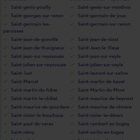
Saint-genis-pouilly
Saint-genis-sur-menthon
Saint-georges-sur-renon
Saint-germain-de-joux
Saint-germain-les-
Saint-germain-sur-renon
paroisses
Saint-jean-de-gonville
Saint-jean-de-niost
Saint-jean-de-thurigneux
Saint-Jean-le-Vieux
Saint-jean-sur-reyssouze
Saint-jean-sur-veyle
Saint-julien-sur-reyssouze
Saint-julien-sur-veyle
Saint-Just
Saint-laurent-sur-saône
Saint-Marcel
Saint-martin-de-bavel
Saint-martin-du-frêne
Saint-Martin-du-Mont
Saint-martin-le-châtel
Saint-maurice-de-beynost
Saint-maurice-de-gourdans
Saint-maurice-de-rémens
Saint-nizier-le-bouchoux
Saint-nizier-le-désert
Saint-paul-de-varax
Saint-rambert-en-bugey
Saint-rémy
Saint-sorlin-en-bugey