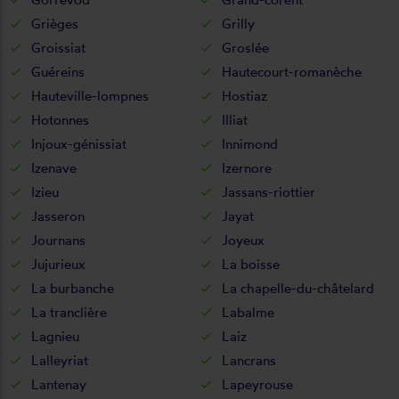
Grièges
Grilly
Groissiat
Groslée
Guéreins
Hautecourt-romanèche
Hauteville-lompnes
Hostiaz
Hotonnes
Illiat
Injoux-génissiat
Innimond
Izenave
Izernore
Izieu
Jassans-riottier
Jasseron
Jayat
Journans
Joyeux
Jujurieux
La boisse
La burbanche
La chapelle-du-châtelard
La tranclière
Labalme
Lagnieu
Laiz
Lalleyriat
Lancrans
Lantenay
Lapeyrouse