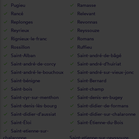
Pugieu
Ramasse
Rancé
Relevant
Replonges
Revonnas
Reyrieux
Reyssouze
Rignieux-le-franc
Romans
Rossillon
Ruffieu
Saint-Alban
Saint-andré-de-bâgé
Saint-andré-de-corcy
Saint-andré-d'huiriat
Saint-andré-le-bouchoux
Saint-andré-sur-vieux-jonc
Saint-bénigne
Saint-Bernard
Saint-bois
Saint-champ
Saint-cyr-sur-menthon
Saint-denis-en-bugey
Saint-denis-lès-bourg
Saint-didier-de-formans
Saint-didier-d'aussiat
Saint-didier-sur-chalaronne
Saint-Éloi
Saint-Étienne-du-Bois
Saint-etienne-sur-
chalaronne
Saint-etienne-sur-reyssouze