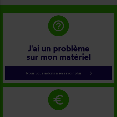
help_outline
J'ai un problème
sur mon matériel
keyboard_arrow_right
Nous vous aidons à en savoir plus
euro