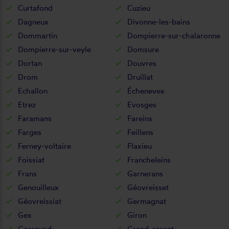
Curtafond
Cuzieu
Dagneux
Divonne-les-bains
Dommartin
Dompierre-sur-chalaronne
Dompierre-sur-veyle
Domsure
Dortan
Douvres
Drom
Druillat
Echallon
Échenevex
Etrez
Evosges
Faramans
Fareins
Farges
Feillens
Ferney-voltaire
Flaxieu
Foissiat
Francheleins
Frans
Garnerans
Genouilleux
Géovreisset
Géovreissiat
Germagnat
Gex
Giron
Gorrevod
Grand-corent