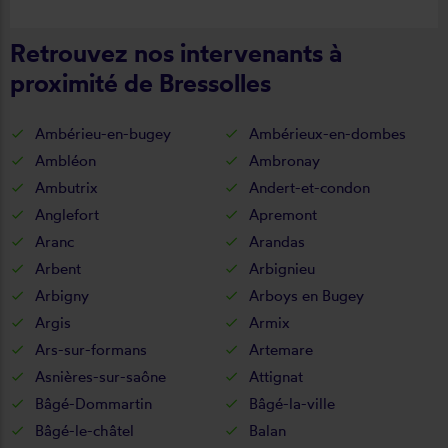
Retrouvez nos intervenants à
proximité de Bressolles
Ambérieu-en-bugey
Ambérieux-en-dombes
Ambléon
Ambronay
Ambutrix
Andert-et-condon
Anglefort
Apremont
Aranc
Arandas
Arbent
Arbignieu
Arbigny
Arboys en Bugey
Argis
Armix
Ars-sur-formans
Artemare
Asnières-sur-saône
Attignat
Bâgé-Dommartin
Bâgé-la-ville
Bâgé-le-châtel
Balan