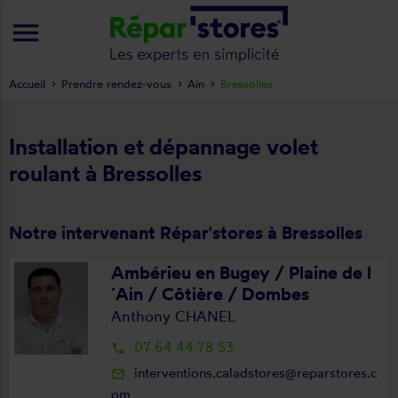
menu
Accueil
Prendre rendez-vous
Ain
Bressolles
Installation et dépannage volet
roulant à Bressolles
Notre intervenant Répar'stores à Bressolles
Ambérieu en Bugey / Plaine de l
´Ain / Côtière / Dombes
Anthony CHANEL
07 64 44 78 53
local_phone
interventions.caladstores@reparstores.c
mail_outline
om