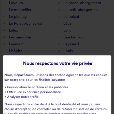
Lavours
Le grand-abergement
Le montellier
Le petit-abergement
Le plantay
Le poizat
Le Poizat-Lalleyriat
Léaz
Lélex
Lent
Les neyrolles
Lescheroux
Leyment
Leyssard
Lhôpital
Lhuis
Lochieu
Lompnas
Nous respectons votre vie privée
Lompnieu
Loyettes
Lurcy
L'abergement-clémenciat
Nous, Répar'Stores, utilisons des technologies telles que les cookies
L'abergement-de-varey
Magnieu
sur notre site pour les finalités suivantes :
Maillat
Malafretaz
• Personnaliser le contenu et les publicités
Mantenay-montlin
Manziat
• Offrir une expérience personnalisée
• Analyser notre trafic.
Marboz
Marchamp
Nous respectons votre droit à la confidentialité et vous pouvez
Marignieu
Marlieux
choisir d'accepter, de contrôler ou de refuser l'utilisation de certains
Marsonnas
Martignat
types de cookies ou certains services proposés par des tiers.