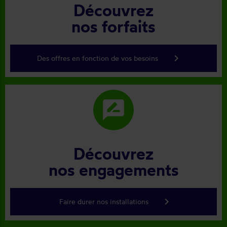
Découvrez
nos forfaits
keyboard_arrow_right
Des offres en fonction de vos besoins
rate_review
Découvrez
nos engagements
keyboard_arrow_right
Faire durer nos installations