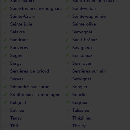
Saint-sulpice
Saint-trivier-de-courtes
Saint-trivier-sur-moignans
Saint-vulbas
Sainte-Croix
Sainte-euphémie
Sainte-julie
Sainte-olive
Salavre
Samognat
Sandrans
Sault-brénaz
Sauverny
Savigneux
Ségny
Seillonnaz
Sergy
Sermoyer
Serrières-de-briord
Serrières-sur-ain
Servas
Servignat
Simandre-sur-suran
Songieu
Sonthonnax-la-montagne
Souclin
Sulignat
Surjoux
Sutrieu
Talissieu
Tenay
Thézillieu
Thil
Thoiry