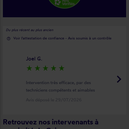
Du plus récent au plus ancien
Voir l'attestation de confiance - Avis soumis à un contrôle
help_outline
Joel G.
star_rate
star_rate
star_rate
star_rate
star_rate
keyboard_arrow_right
Intervention très efficace, par des
techniciens compétents et aimables
Avis déposé le 29/07/2026
Retrouvez nos intervenants à