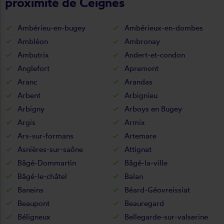
proximité de Ceignes
Ambérieu-en-bugey
Ambérieux-en-dombes
Ambléon
Ambronay
Ambutrix
Andert-et-condon
Anglefort
Apremont
Aranc
Arandas
Arbent
Arbignieu
Arbigny
Arboys en Bugey
Argis
Armix
Ars-sur-formans
Artemare
Asnières-sur-saône
Attignat
Bâgé-Dommartin
Bâgé-la-ville
Bâgé-le-châtel
Balan
Baneins
Béard-Géovreissiat
Beaupont
Beauregard
Béligneux
Bellegarde-sur-valserine