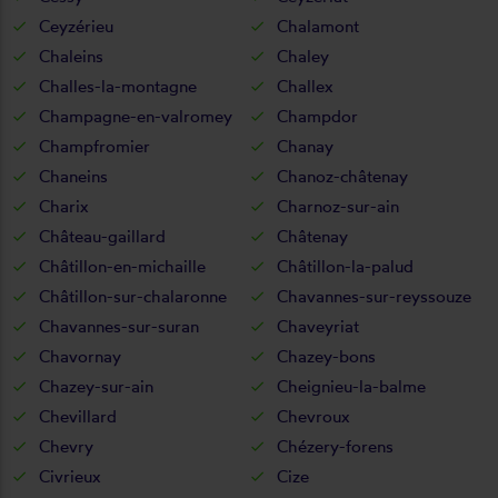
Ceyzérieu
Chalamont
Chaleins
Chaley
Challes-la-montagne
Challex
Champagne-en-valromey
Champdor
Champfromier
Chanay
Chaneins
Chanoz-châtenay
Charix
Charnoz-sur-ain
Château-gaillard
Châtenay
Châtillon-en-michaille
Châtillon-la-palud
Châtillon-sur-chalaronne
Chavannes-sur-reyssouze
Chavannes-sur-suran
Chaveyriat
Chavornay
Chazey-bons
Chazey-sur-ain
Cheignieu-la-balme
Chevillard
Chevroux
Chevry
Chézery-forens
Civrieux
Cize