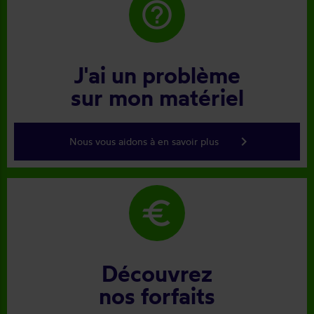
help_outline
J'ai un problème
sur mon matériel
keyboard_arrow_right
Nous vous aidons à en savoir plus
euro
Découvrez
nos forfaits