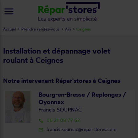
menu
Accueil
Prendre rendez-vous
Ain
Ceignes
Installation et dépannage volet
roulant à Ceignes
Notre intervenant Répar'stores à Ceignes
Bourg-en-Bresse / Replonges /
Oyonnax
Francis SOURNAC
06 21 08 77 62
local_phone
francis.sournac@reparstores.com
mail_outline