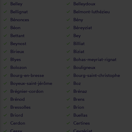
Belley
Belleydoux
Bellignat
Belmont-luthézieu
Bénonces
Bény
Béon
Béreyziat
Bettant
Bey
Beynost
Billiat
Birieux
Biziat
Blyes
Bohas-meyriat-rignat
Bolozon
Bouligneux
Bourg-en-bresse
Bourg-saint-christophe
Boyeux-saint-jérôme
Boz
Brégnier-cordon
Brénaz
Brénod
Brens
Bressolles
Brion
Briord
Buellas
Cerdon
Certines
Cessy
Ceyzériat