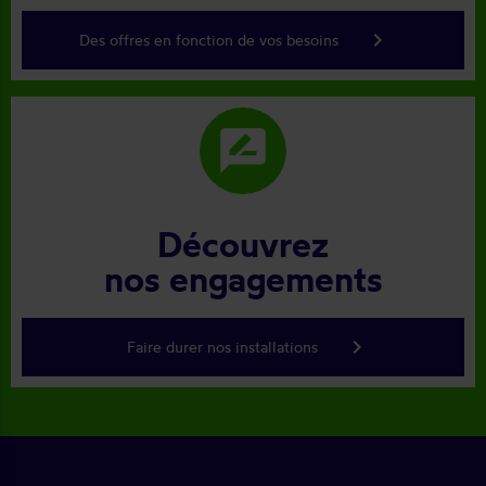
keyboard_arrow_right
Des offres en fonction de vos besoins
rate_review
Découvrez
nos engagements
keyboard_arrow_right
Faire durer nos installations