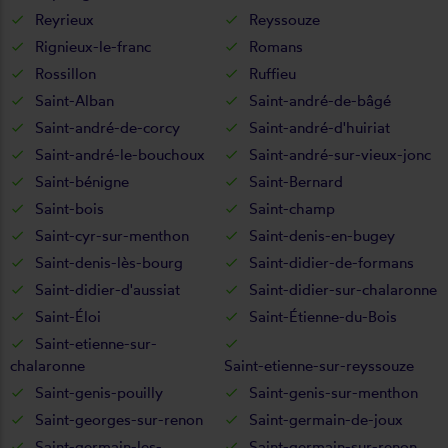
Reyrieux
Reyssouze
Rignieux-le-franc
Romans
Rossillon
Ruffieu
Saint-Alban
Saint-andré-de-bâgé
Saint-andré-de-corcy
Saint-andré-d'huiriat
Saint-andré-le-bouchoux
Saint-andré-sur-vieux-jonc
Saint-bénigne
Saint-Bernard
Saint-bois
Saint-champ
Saint-cyr-sur-menthon
Saint-denis-en-bugey
Saint-denis-lès-bourg
Saint-didier-de-formans
Saint-didier-d'aussiat
Saint-didier-sur-chalaronne
Saint-Éloi
Saint-Étienne-du-Bois
Saint-etienne-sur-
chalaronne
Saint-etienne-sur-reyssouze
Saint-genis-pouilly
Saint-genis-sur-menthon
Saint-georges-sur-renon
Saint-germain-de-joux
Saint-germain-les-
Saint-germain-sur-renon