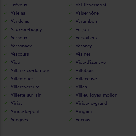
Trévoux
Val-Revermont
Valeins
Valserhône
Vandeins
Varambon
Vaux-en-bugey
Verjon
Vernoux
Versailleux
Versonnex
Vesancy
Vescours
Vésines
Vieu
Vieu-d'izenave
Villars-les-dombes
Villebois
Villemotier
Villeneuve
Villereversure
Villes
Villette-sur-ain
Villieu-loyes-mollon
Viriat
Virieu-le-grand
Virieu-le-petit
Virignin
Vongnes
Vonnas