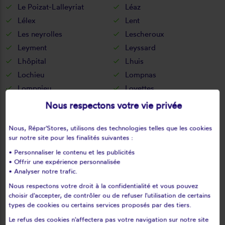
Le Poizat-Lalleyriat
Léaz
Lélex
Lent
Les neyrolles
Lescheroux
Leyment
Leyssard
Lhôpital
Lhuis
Lochieu
Lompnas
Lompnieu
Loyettes
Lurcy
L'abergement-clémenciat
Nous respectons votre vie privée
L'abergement-de-varey
Magnieu
Nous, Répar'Stores, utilisons des technologies telles que les cookies
Maillat
Malafretaz
sur notre site pour les finalités suivantes :
Mantenay-montlin
Manziat
• Personnaliser le contenu et les publicités
Marboz
Marchamp
• Offrir une expérience personnalisée
Marignieu
Marlieux
• Analyser notre trafic.
Marsonnas
Martignat
Nous respectons votre droit à la confidentialité et vous pouvez
choisir d'accepter, de contrôler ou de refuser l'utilisation de certains
Massieux
Massignieu-de-rives
types de cookies ou certains services proposés par des tiers.
Matafelon-granges
Meillonnas
Le refus des cookies n'affectera pas votre navigation sur notre site
Mérignat
Messimy-sur-saône