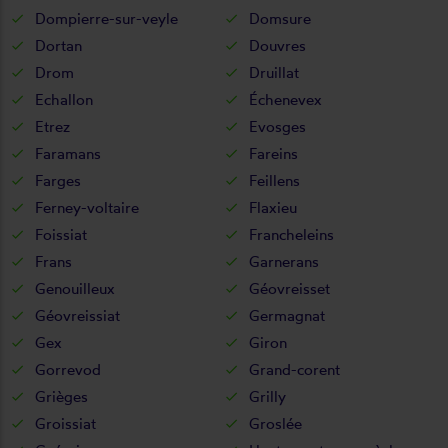
Dompierre-sur-veyle
Domsure
Dortan
Douvres
Drom
Druillat
Echallon
Échenevex
Etrez
Evosges
Faramans
Fareins
Farges
Feillens
Ferney-voltaire
Flaxieu
Foissiat
Francheleins
Frans
Garnerans
Genouilleux
Géovreisset
Géovreissiat
Germagnat
Gex
Giron
Gorrevod
Grand-corent
Grièges
Grilly
Groissiat
Groslée