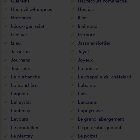
Guéreins
Hautecourt-romanèche
Hauteville-lompnes
Hostiaz
Hotonnes
Illiat
Injoux-génissiat
Innimond
Izenave
Izernore
Izieu
Jassans-riottier
Jasseron
Jayat
Journans
Joyeux
Jujurieux
La boisse
La burbanche
La chapelle-du-châtelard
La tranclière
Labalme
Lagnieu
Laiz
Lalleyriat
Lancrans
Lantenay
Lapeyrouse
Lavours
Le grand-abergement
Le montellier
Le petit-abergement
Le plantay
Le poizat