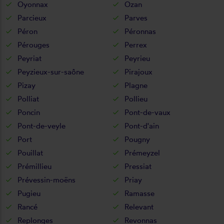
Oyonnax
Ozan
Parcieux
Parves
Péron
Péronnas
Pérouges
Perrex
Peyriat
Peyrieu
Peyzieux-sur-saône
Pirajoux
Pizay
Plagne
Polliat
Pollieu
Poncin
Pont-de-vaux
Pont-de-veyle
Pont-d'ain
Port
Pougny
Pouillat
Prémeyzel
Prémillieu
Pressiat
Prévessin-moëns
Priay
Pugieu
Ramasse
Rancé
Relevant
Replonges
Revonnas