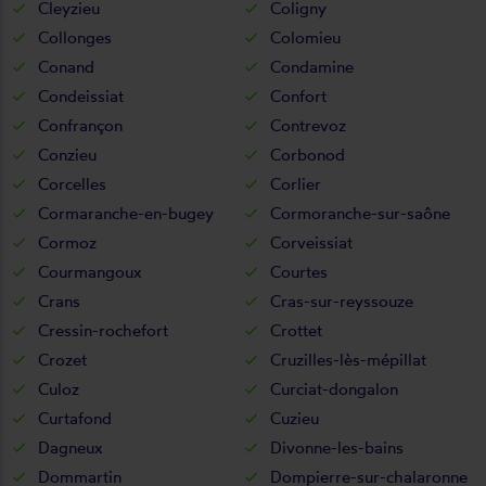
Cleyzieu
Coligny
Collonges
Colomieu
Conand
Condamine
Condeissiat
Confort
Confrançon
Contrevoz
Conzieu
Corbonod
Corcelles
Corlier
Cormaranche-en-bugey
Cormoranche-sur-saône
Cormoz
Corveissiat
Courmangoux
Courtes
Crans
Cras-sur-reyssouze
Cressin-rochefort
Crottet
Crozet
Cruzilles-lès-mépillat
Culoz
Curciat-dongalon
Curtafond
Cuzieu
Dagneux
Divonne-les-bains
Dommartin
Dompierre-sur-chalaronne