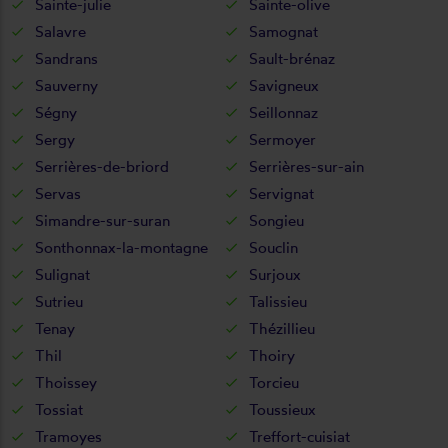
Sainte-julie
Sainte-olive
Salavre
Samognat
Sandrans
Sault-brénaz
Sauverny
Savigneux
Ségny
Seillonnaz
Sergy
Sermoyer
Serrières-de-briord
Serrières-sur-ain
Servas
Servignat
Simandre-sur-suran
Songieu
Sonthonnax-la-montagne
Souclin
Sulignat
Surjoux
Sutrieu
Talissieu
Tenay
Thézillieu
Thil
Thoiry
Thoissey
Torcieu
Tossiat
Toussieux
Tramoyes
Treffort-cuisiat