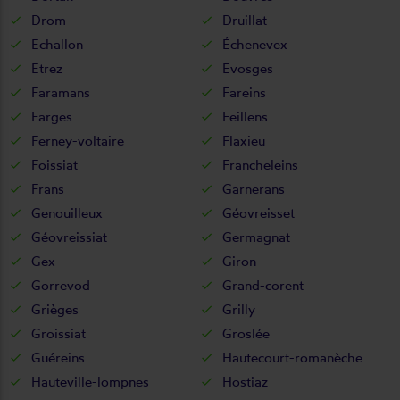
Drom
Druillat
Echallon
Échenevex
Etrez
Evosges
Faramans
Fareins
Farges
Feillens
Ferney-voltaire
Flaxieu
Foissiat
Francheleins
Frans
Garnerans
Genouilleux
Géovreisset
Géovreissiat
Germagnat
Gex
Giron
Gorrevod
Grand-corent
Grièges
Grilly
Groissiat
Groslée
Guéreins
Hautecourt-romanèche
Hauteville-lompnes
Hostiaz