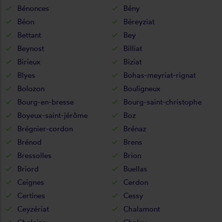
Bénonces
Bény
Béon
Béreyziat
Bettant
Bey
Beynost
Billiat
Birieux
Biziat
Blyes
Bohas-meyriat-rignat
Bolozon
Bouligneux
Bourg-en-bresse
Bourg-saint-christophe
Boyeux-saint-jérôme
Boz
Brégnier-cordon
Brénaz
Brénod
Brens
Bressolles
Brion
Briord
Buellas
Ceignes
Cerdon
Certines
Cessy
Ceyzériat
Chalamont