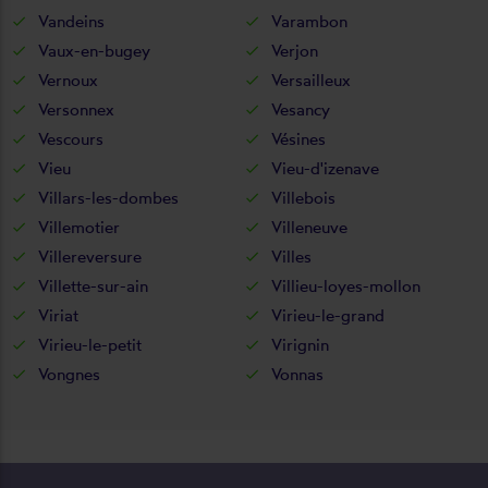
Vandeins
Varambon
Vaux-en-bugey
Verjon
Vernoux
Versailleux
Versonnex
Vesancy
Vescours
Vésines
Vieu
Vieu-d'izenave
Villars-les-dombes
Villebois
Villemotier
Villeneuve
Villereversure
Villes
Villette-sur-ain
Villieu-loyes-mollon
Viriat
Virieu-le-grand
Virieu-le-petit
Virignin
Vongnes
Vonnas