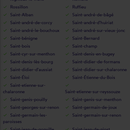
Rossillon
Ruffieu
Saint-Alban
Saint-andré-de-bâgé
Saint-andré-de-corcy
Saint-andré-d'huiriat
Saint-andré-le-bouchoux
Saint-andré-sur-vieux-jonc
Saint-bénigne
Saint-Bernard
Saint-bois
Saint-champ
Saint-cyr-sur-menthon
Saint-denis-en-bugey
Saint-denis-lès-bourg
Saint-didier-de-formans
Saint-didier-d'aussiat
Saint-didier-sur-chalaronne
Saint-Éloi
Saint-Étienne-du-Bois
Saint-etienne-sur-
chalaronne
Saint-etienne-sur-reyssouze
Saint-genis-pouilly
Saint-genis-sur-menthon
Saint-georges-sur-renon
Saint-germain-de-joux
Saint-germain-les-
Saint-germain-sur-renon
paroisses
Saint-jean-de-gonville
Saint-jean-de-niost