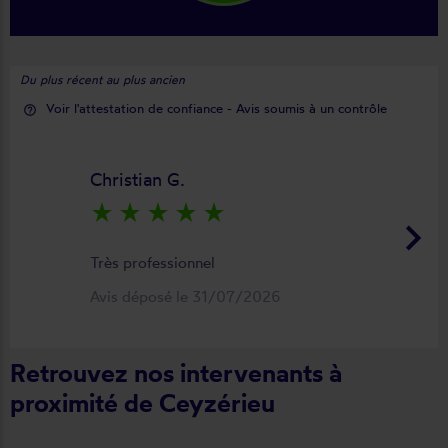
Du plus récent au plus ancien
Voir l'attestation de confiance - Avis soumis à un contrôle
help_outline
Christian G.
star_rate
star_rate
star_rate
star_rate
star_rate
keyboard_arrow_right
Très professionnel
Avis déposé le 31/07/2026
Retrouvez nos intervenants à
proximité de Ceyzérieu