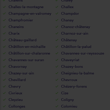
Chaleins
Chaley
Challes-la-montagne
Challex
Champagne-en-valromey
Champdor
Champfromier
Chanay
Chaneins
Chanoz-châtenay
Charix
Charnoz-sur-ain
Château-gaillard
Châtenay
Châtillon-en-michaille
Châtillon-la-palud
Châtillon-sur-chalaronne
Chavannes-sur-reyssouze
Chavannes-sur-suran
Chaveyriat
Chavornay
Chazey-bons
Chazey-sur-ain
Cheignieu-la-balme
Chevillard
Chevroux
Chevry
Chézery-forens
Civrieux
Cize
Cleyzieu
Coligny
Collonges
Colomieu