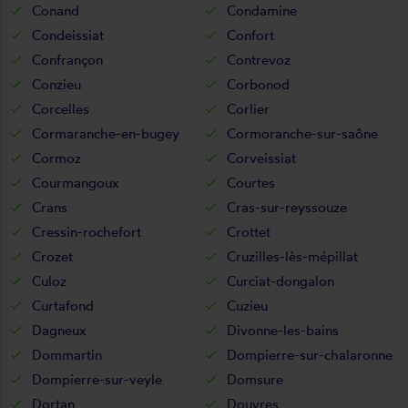
Conand
Condamine
Condeissiat
Confort
Confrançon
Contrevoz
Conzieu
Corbonod
Corcelles
Corlier
Cormaranche-en-bugey
Cormoranche-sur-saône
Cormoz
Corveissiat
Courmangoux
Courtes
Crans
Cras-sur-reyssouze
Cressin-rochefort
Crottet
Crozet
Cruzilles-lès-mépillat
Culoz
Curciat-dongalon
Curtafond
Cuzieu
Dagneux
Divonne-les-bains
Dommartin
Dompierre-sur-chalaronne
Dompierre-sur-veyle
Domsure
Dortan
Douvres