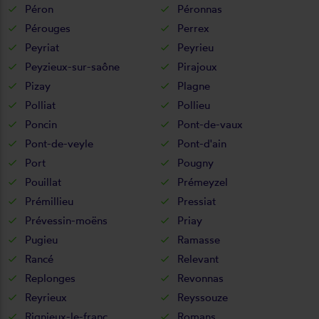
Péron
Péronnas
Pérouges
Perrex
Peyriat
Peyrieu
Peyzieux-sur-saône
Pirajoux
Pizay
Plagne
Polliat
Pollieu
Poncin
Pont-de-vaux
Pont-de-veyle
Pont-d'ain
Port
Pougny
Pouillat
Prémeyzel
Prémillieu
Pressiat
Prévessin-moëns
Priay
Pugieu
Ramasse
Rancé
Relevant
Replonges
Revonnas
Reyrieux
Reyssouze
Rignieux-le-franc
Romans