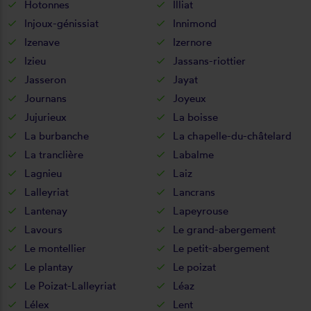
Hotonnes
Illiat
Injoux-génissiat
Innimond
Izenave
Izernore
Izieu
Jassans-riottier
Jasseron
Jayat
Journans
Joyeux
Jujurieux
La boisse
La burbanche
La chapelle-du-châtelard
La tranclière
Labalme
Lagnieu
Laiz
Lalleyriat
Lancrans
Lantenay
Lapeyrouse
Lavours
Le grand-abergement
Le montellier
Le petit-abergement
Le plantay
Le poizat
Le Poizat-Lalleyriat
Léaz
Lélex
Lent