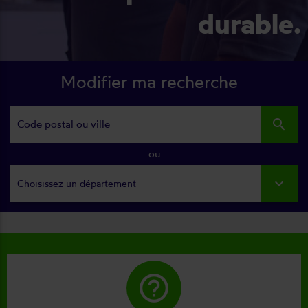
durable.
Modifier ma recherche
search
ou
Choisissez un département
help_outline