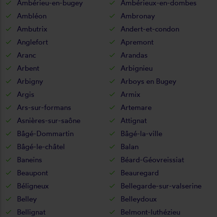
Ambérieu-en-bugey
Ambérieux-en-dombes
Ambléon
Ambronay
Ambutrix
Andert-et-condon
Anglefort
Apremont
Aranc
Arandas
Arbent
Arbignieu
Arbigny
Arboys en Bugey
Argis
Armix
Ars-sur-formans
Artemare
Asnières-sur-saône
Attignat
Bâgé-Dommartin
Bâgé-la-ville
Bâgé-le-châtel
Balan
Baneins
Béard-Géovreissiat
Beaupont
Beauregard
Béligneux
Bellegarde-sur-valserine
Belley
Belleydoux
Bellignat
Belmont-luthézieu