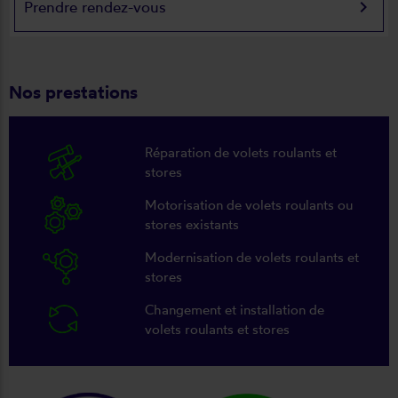
keyboard_arrow_right
Prendre rendez-vous
Nos prestations
Réparation de volets roulants et
stores
Motorisation de volets roulants ou
stores existants
Modernisation de volets roulants et
stores
Changement et installation de
volets roulants et stores