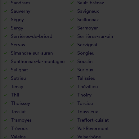
Sandrans
Sault-brénaz
Sauverny
Savigneux
Ségny
Seillonnaz
Sergy
Sermoyer
Serrières-de-briord
Serrières-sur-ain
Servas
Servignat
Simandre-sur-suran
Songieu
Sonthonnax-la-montagne
Souclin
Sulignat
Surjoux
Sutrieu
Talissieu
Tenay
Thézillieu
Thil
Thoiry
Thoissey
Torcieu
Tossiat
Toussieux
Tramoyes
Treffort-cuisiat
Trévoux
Val-Revermont
Valeins
Valserhône