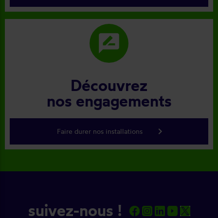
rate_review
Découvrez
nos engagements
keyboard_arrow_right
Faire durer nos installations
suivez-nous !