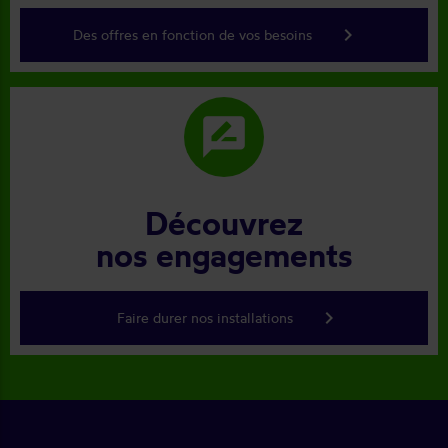
keyboard_arrow_right
Des offres en fonction de vos besoins
rate_review
Découvrez
nos engagements
keyboard_arrow_right
Faire durer nos installations