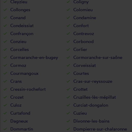
Cleyzieu
Coligny
Collonges
Colomieu
Conand
Condamine
Condeissiat
Confort
Confrançon
Contrevoz
Conzieu
Corbonod
Corcelles
Corlier
Cormaranche-en-bugey
Cormoranche-sur-saône
Cormoz
Corveissiat
Courmangoux
Courtes
Crans
Cras-sur-reyssouze
Cressin-rochefort
Crottet
Crozet
Cruzilles-lès-mépillat
Culoz
Curciat-dongalon
Curtafond
Cuzieu
Dagneux
Divonne-les-bains
Dommartin
Dompierre-sur-chalaronne