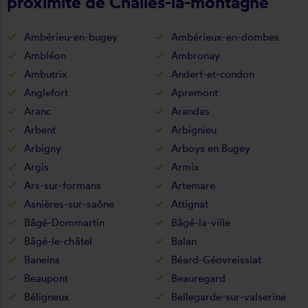
proximité de Challes-la-montagne
Ambérieu-en-bugey
Ambérieux-en-dombes
Ambléon
Ambronay
Ambutrix
Andert-et-condon
Anglefort
Apremont
Aranc
Arandas
Arbent
Arbignieu
Arbigny
Arboys en Bugey
Argis
Armix
Ars-sur-formans
Artemare
Asnières-sur-saône
Attignat
Bâgé-Dommartin
Bâgé-la-ville
Bâgé-le-châtel
Balan
Baneins
Béard-Géovreissiat
Beaupont
Beauregard
Béligneux
Bellegarde-sur-valserine