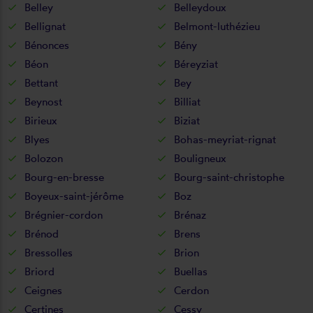
Belley
Belleydoux
Bellignat
Belmont-luthézieu
Bénonces
Bény
Béon
Béreyziat
Bettant
Bey
Beynost
Billiat
Birieux
Biziat
Blyes
Bohas-meyriat-rignat
Bolozon
Bouligneux
Bourg-en-bresse
Bourg-saint-christophe
Boyeux-saint-jérôme
Boz
Brégnier-cordon
Brénaz
Brénod
Brens
Bressolles
Brion
Briord
Buellas
Ceignes
Cerdon
Certines
Cessy