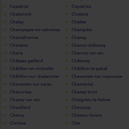
Ceyzériat
Ceyzérieu
Chalamont
Chaleins
Chaley
Challex
Champagne-en-valromey
Champdor
Champfromier
Chanay
Chaneins
Chanoz-châtenay
Charix
Charnoz-sur-ain
Château-gaillard
Châtenay
Châtillon-en-michaille
Châtillon-la-palud
Châtillon-sur-chalaronne
Chavannes-sur-reyssouze
Chavannes-sur-suran
Chaveyriat
Chavornay
Chazey-bons
Chazey-sur-ain
Cheignieu-la-balme
Chevillard
Chevroux
Chevry
Chézery-forens
Civrieux
Cize