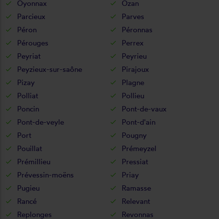
Oyonnax
Ozan
Parcieux
Parves
Péron
Péronnas
Pérouges
Perrex
Peyriat
Peyrieu
Peyzieux-sur-saône
Pirajoux
Pizay
Plagne
Polliat
Pollieu
Poncin
Pont-de-vaux
Pont-de-veyle
Pont-d'ain
Port
Pougny
Pouillat
Prémeyzel
Prémillieu
Pressiat
Prévessin-moëns
Priay
Pugieu
Ramasse
Rancé
Relevant
Replonges
Revonnas