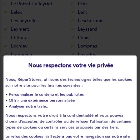
Le Poizat-Lalleyriat
Léaz
Lélex
Lent
Les neyrolles
Lescheroux
Leyment
Leyssard
Lhôpital
Lhuis
Lochieu
Lompnas
Lompnieu
Loyettes
Lurcy
L'abergement-clémenciat
Nous respectons votre vie privée
L'abergement-de-varey
Magnieu
Maillat
Malafretaz
Nous, Répar'Stores, utilisons des technologies telles que les cookies
sur notre site pour les finalités suivantes :
Mantenay-montlin
Manziat
• Personnaliser le contenu et les publicités
Marboz
Marchamp
• Offrir une expérience personnalisée
Marignieu
Marlieux
• Analyser notre trafic.
Marsonnas
Martignat
Nous respectons votre droit à la confidentialité et vous pouvez
choisir d'accepter, de contrôler ou de refuser l'utilisation de certains
Massieux
Massignieu-de-rives
types de cookies ou certains services proposés par des tiers.
Matafelon-granges
Meillonnas
Le refus des cookies n'affectera pas votre navigation sur notre site
Mérignat
Messimy-sur-saône