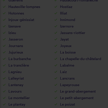
Guéreins
Hautecourt-romanèche
Hauteville-lompnes
Hostiaz
Hotonnes
Illiat
Injoux-génissiat
Innimond
Izenave
Izernore
Izieu
Jassans-riottier
Jasseron
Jayat
Journans
Joyeux
Jujurieux
La boisse
La burbanche
La chapelle-du-châtelard
La tranclière
Labalme
Lagnieu
Laiz
Lalleyriat
Lancrans
Lantenay
Lapeyrouse
Lavours
Le grand-abergement
Le montellier
Le petit-abergement
Le plantay
Le poizat