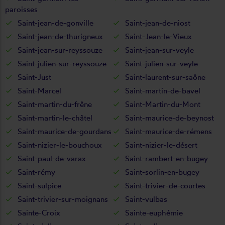
paroisses
Saint-jean-de-gonville
Saint-jean-de-niost
Saint-jean-de-thurigneux
Saint-Jean-le-Vieux
Saint-jean-sur-reyssouze
Saint-jean-sur-veyle
Saint-julien-sur-reyssouze
Saint-julien-sur-veyle
Saint-Just
Saint-laurent-sur-saône
Saint-Marcel
Saint-martin-de-bavel
Saint-martin-du-frêne
Saint-Martin-du-Mont
Saint-martin-le-châtel
Saint-maurice-de-beynost
Saint-maurice-de-gourdans
Saint-maurice-de-rémens
Saint-nizier-le-bouchoux
Saint-nizier-le-désert
Saint-paul-de-varax
Saint-rambert-en-bugey
Saint-rémy
Saint-sorlin-en-bugey
Saint-sulpice
Saint-trivier-de-courtes
Saint-trivier-sur-moignans
Saint-vulbas
Sainte-Croix
Sainte-euphémie