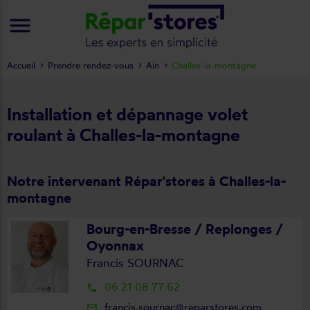
menu
Accueil
Prendre rendez-vous
Ain
Challes-la-montagne
Installation et dépannage volet
roulant à Challes-la-montagne
Notre intervenant Répar'stores à Challes-la-
montagne
Bourg-en-Bresse / Replonges /
Oyonnax
Francis SOURNAC
06 21 08 77 62
local_phone
francis.sournac@reparstores.com
mail_outline