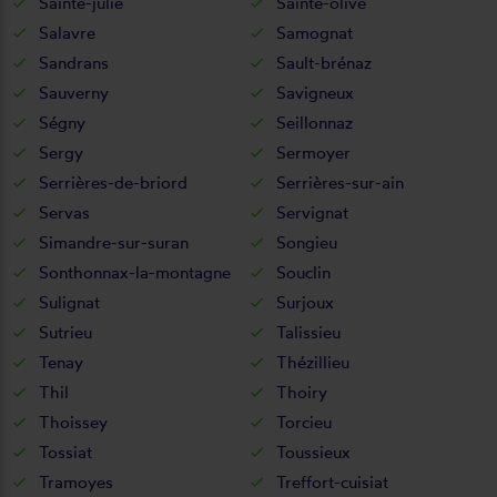
Sainte-julie
Sainte-olive
Salavre
Samognat
Sandrans
Sault-brénaz
Sauverny
Savigneux
Ségny
Seillonnaz
Sergy
Sermoyer
Serrières-de-briord
Serrières-sur-ain
Servas
Servignat
Simandre-sur-suran
Songieu
Sonthonnax-la-montagne
Souclin
Sulignat
Surjoux
Sutrieu
Talissieu
Tenay
Thézillieu
Thil
Thoiry
Thoissey
Torcieu
Tossiat
Toussieux
Tramoyes
Treffort-cuisiat