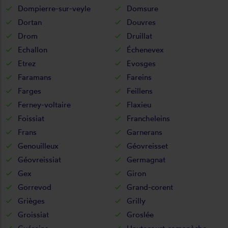
Dompierre-sur-veyle
Domsure
Dortan
Douvres
Drom
Druillat
Echallon
Échenevex
Etrez
Evosges
Faramans
Fareins
Farges
Feillens
Ferney-voltaire
Flaxieu
Foissiat
Francheleins
Frans
Garnerans
Genouilleux
Géovreisset
Géovreissiat
Germagnat
Gex
Giron
Gorrevod
Grand-corent
Grièges
Grilly
Groissiat
Groslée