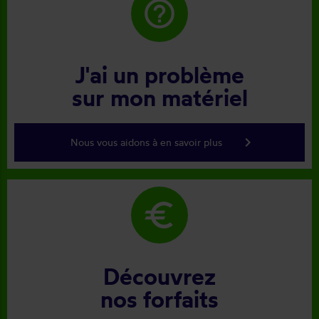
help_outline
J'ai un problème
sur mon matériel
keyboard_arrow_right
Nous vous aidons à en savoir plus
euro
Découvrez
nos forfaits