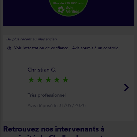
Plus de 210 000 avis
Du plus récent au plus ancien
Voir l'attestation de confiance - Avis soumis à un contrôle
help_outline
Christian G.
star_rate
star_rate
star_rate
star_rate
star_rate
keyboard_arrow_right
Très professionnel
Avis déposé le 31/07/2026
Retrouvez nos intervenants à