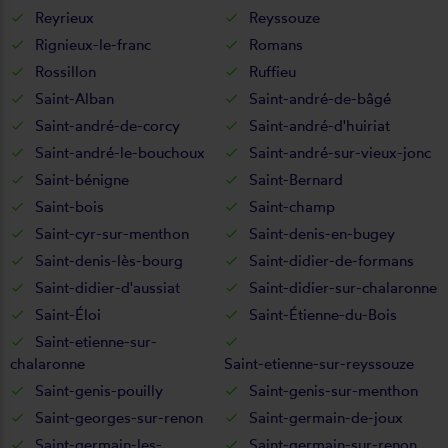
Reyrieux
Reyssouze
Rignieux-le-franc
Romans
Rossillon
Ruffieu
Saint-Alban
Saint-andré-de-bâgé
Saint-andré-de-corcy
Saint-andré-d'huiriat
Saint-andré-le-bouchoux
Saint-andré-sur-vieux-jonc
Saint-bénigne
Saint-Bernard
Saint-bois
Saint-champ
Saint-cyr-sur-menthon
Saint-denis-en-bugey
Saint-denis-lès-bourg
Saint-didier-de-formans
Saint-didier-d'aussiat
Saint-didier-sur-chalaronne
Saint-Éloi
Saint-Étienne-du-Bois
Saint-etienne-sur-
chalaronne
Saint-etienne-sur-reyssouze
Saint-genis-pouilly
Saint-genis-sur-menthon
Saint-georges-sur-renon
Saint-germain-de-joux
Saint-germain-les-
Saint-germain-sur-renon