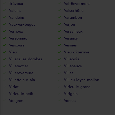
Trévoux
Val-Revermont
Valeins
Valserhône
Vandeins
Varambon
Vaux-en-bugey
Verjon
Vernoux
Versailleux
Versonnex
Vesancy
Vescours
Vésines
Vieu
Vieu-d'izenave
Villars-les-dombes
Villebois
Villemotier
Villeneuve
Villereversure
Villes
Villette-sur-ain
Villieu-loyes-mollon
Viriat
Virieu-le-grand
Virieu-le-petit
Virignin
Vongnes
Vonnas