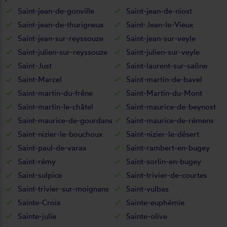
Saint-jean-de-gonville
Saint-jean-de-niost
Saint-jean-de-thurigneux
Saint-Jean-le-Vieux
Saint-jean-sur-reyssouze
Saint-jean-sur-veyle
Saint-julien-sur-reyssouze
Saint-julien-sur-veyle
Saint-Just
Saint-laurent-sur-saône
Saint-Marcel
Saint-martin-de-bavel
Saint-martin-du-frêne
Saint-Martin-du-Mont
Saint-martin-le-châtel
Saint-maurice-de-beynost
Saint-maurice-de-gourdans
Saint-maurice-de-rémens
Saint-nizier-le-bouchoux
Saint-nizier-le-désert
Saint-paul-de-varax
Saint-rambert-en-bugey
Saint-rémy
Saint-sorlin-en-bugey
Saint-sulpice
Saint-trivier-de-courtes
Saint-trivier-sur-moignans
Saint-vulbas
Sainte-Croix
Sainte-euphémie
Sainte-julie
Sainte-olive