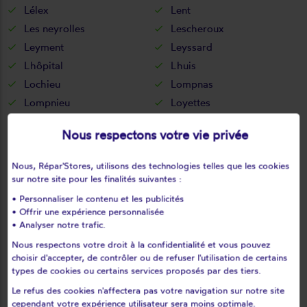
Lélex
Lent
Les neyrolles
Lescheroux
Leyment
Leyssard
Lhôpital
Lhuis
Lochieu
Lompnas
Lompnieu
Loyettes
Lurcy
L'abergement-clémenciat
Nous respectons votre vie privée
L'abergement-de-varey
Magnieu
Maillat
Malafretaz
Nous, Répar'Stores, utilisons des technologies telles que les cookies
Mantenay-montlin
Manziat
sur notre site pour les finalités suivantes :
Marboz
Marchamp
• Personnaliser le contenu et les publicités
• Offrir une expérience personnalisée
Marignieu
Marlieux
• Analyser notre trafic.
Marsonnas
Martignat
Nous respectons votre droit à la confidentialité et vous pouvez
Massieux
Massignieu-de-rives
choisir d'accepter, de contrôler ou de refuser l'utilisation de certains
Matafelon-granges
Meillonnas
types de cookies ou certains services proposés par des tiers.
Mérignat
Messimy-sur-saône
Le refus des cookies n'affectera pas votre navigation sur notre site
cependant votre expérience utilisateur sera moins optimale.
Meximieux
Mézériat