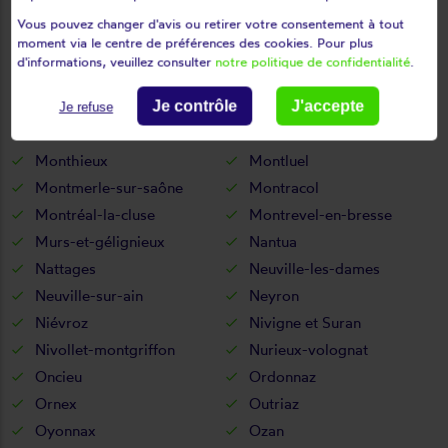
Vous pouvez changer d'avis ou retirer votre consentement à tout
Mijoux
Mionnay
moment via le centre de préférences des cookies. Pour plus
Miribel
Misérieux
d'informations, veuillez consulter
notre politique de confidentialité
.
Mogneneins
Montagnat
Montagnieu
Montanges
Je contrôle
J'accepte
Je refuse
Montceaux
Montcet
Monthieux
Montluel
Montmerle-sur-saône
Montracol
Montréal-la-cluse
Montrevel-en-bresse
Murs-et-gélignieux
Nantua
Nattages
Neuville-les-dames
Neuville-sur-ain
Neyron
Niévroz
Nivigne et Suran
Nivollet-montgriffon
Nurieux-volognat
Oncieu
Ordonnaz
Ornex
Outriaz
Oyonnax
Ozan