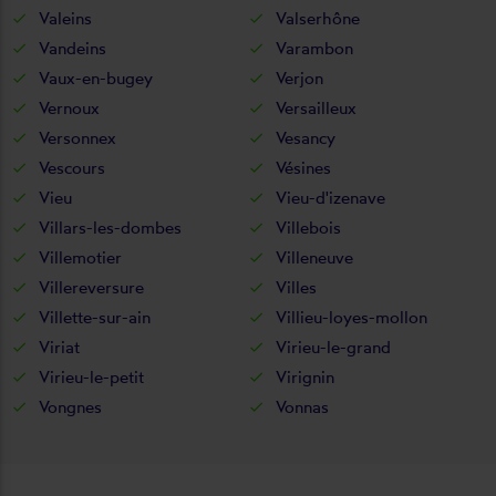
Valeins
Valserhône
Vandeins
Varambon
Vaux-en-bugey
Verjon
Vernoux
Versailleux
Versonnex
Vesancy
Vescours
Vésines
Vieu
Vieu-d'izenave
Villars-les-dombes
Villebois
Villemotier
Villeneuve
Villereversure
Villes
Villette-sur-ain
Villieu-loyes-mollon
Viriat
Virieu-le-grand
Virieu-le-petit
Virignin
Vongnes
Vonnas