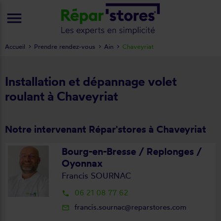
menu
Accueil
Prendre rendez-vous
Ain
Chaveyriat
Installation et dépannage volet
roulant à Chaveyriat
Notre intervenant Répar'stores à Chaveyriat
Bourg-en-Bresse / Replonges /
Oyonnax
Francis SOURNAC
06 21 08 77 62
local_phone
francis.sournac@reparstores.com
mail_outline