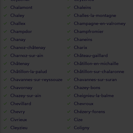
Chalamont
Chaleins
Chaley
Challes-la-montagne
Challex
Champagne-en-valromey
Champdor
Champfromier
Chanay
Chaneins
Chanoz-châtenay
Charix
Charnoz-sur-ain
Château-gaillard
Châtenay
Châtillon-en-michaille
Châtillon-la-palud
Châtillon-sur-chalaronne
Chavannes-sur-reyssouze
Chavannes-sur-suran
Chavornay
Chazey-bons
Chazey-sur-ain
Cheignieu-la-balme
Chevillard
Chevroux
Chevry
Chézery-forens
Civrieux
Cize
Cleyzieu
Coligny