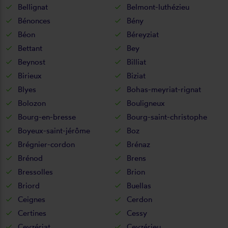
Bellignat
Belmont-luthézieu
Bénonces
Bény
Béon
Béreyziat
Bettant
Bey
Beynost
Billiat
Birieux
Biziat
Blyes
Bohas-meyriat-rignat
Bolozon
Bouligneux
Bourg-en-bresse
Bourg-saint-christophe
Boyeux-saint-jérôme
Boz
Brégnier-cordon
Brénaz
Brénod
Brens
Bressolles
Brion
Briord
Buellas
Ceignes
Cerdon
Certines
Cessy
Ceyzériat
Ceyzérieu