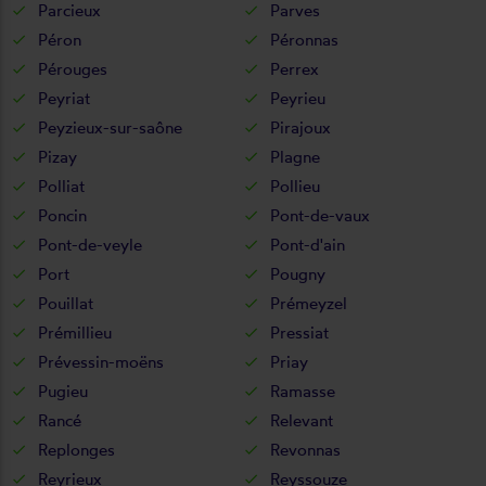
Parcieux
Parves
Péron
Péronnas
Pérouges
Perrex
Peyriat
Peyrieu
Peyzieux-sur-saône
Pirajoux
Pizay
Plagne
Polliat
Pollieu
Poncin
Pont-de-vaux
Pont-de-veyle
Pont-d'ain
Port
Pougny
Pouillat
Prémeyzel
Prémillieu
Pressiat
Prévessin-moëns
Priay
Pugieu
Ramasse
Rancé
Relevant
Replonges
Revonnas
Reyrieux
Reyssouze