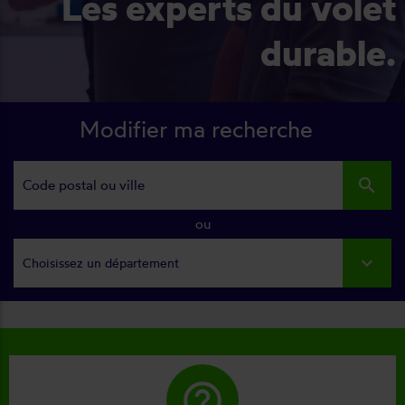
Les experts du volet
durable.
Modifier ma recherche
search
ou
Choisissez un département
help_outline