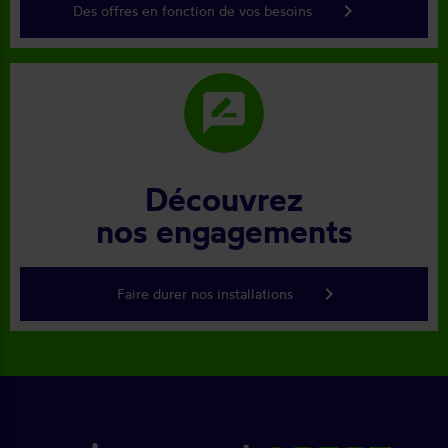
keyboard_arrow_right
Des offres en fonction de vos besoins
rate_review
Découvrez
nos engagements
keyboard_arrow_right
Faire durer nos installations