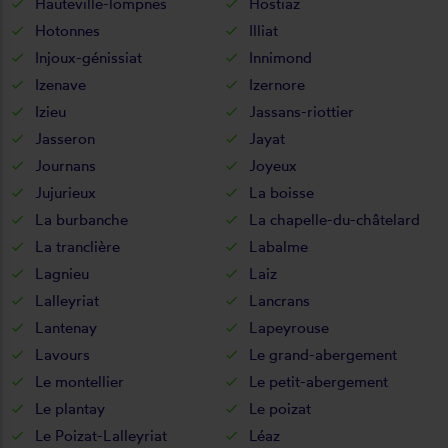
Hauteville-lompnes
Hostiaz
Hotonnes
Illiat
Injoux-génissiat
Innimond
Izenave
Izernore
Izieu
Jassans-riottier
Jasseron
Jayat
Journans
Joyeux
Jujurieux
La boisse
La burbanche
La chapelle-du-châtelard
La tranclière
Labalme
Lagnieu
Laiz
Lalleyriat
Lancrans
Lantenay
Lapeyrouse
Lavours
Le grand-abergement
Le montellier
Le petit-abergement
Le plantay
Le poizat
Le Poizat-Lalleyriat
Léaz