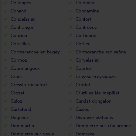
Collonges
Colomieu
Conand
Condamine
Condeissiat
Confort
Confrançon
Contrevoz
Conzieu
Corbonod
Corcelles
Corlier
Cormaranche-en-bugey
Cormoranche-sur-saône
Cormoz
Corveissiat
Courmangoux
Courtes
Crans
Cras-sur-reyssouze
Cressin-rochefort
Crottet
Crozet
Cruzilles-lès-mépillat
Culoz
Curciat-dongalon
Curtafond
Cuzieu
Dagneux
Divonne-les-bains
Dommartin
Dompierre-sur-chalaronne
Dompierre-sur-veyle
Domsure