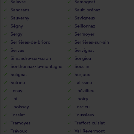
Salavre
Samognat
Sandrans
Sault-brénaz
Sauverny
Savigneux
Ségny
Seillonnaz
Sergy
Sermoyer
Serrières-de-briord
Serrières-sur-ain
Servas
Servignat
Simandre-sur-suran
Songieu
Sonthonnax-la-montagne
Souclin
Sulignat
Surjoux
Sutrieu
Talissieu
Tenay
Thézillieu
Thil
Thoiry
Thoissey
Torcieu
Tossiat
Toussieux
Tramoyes
Treffort-cuisiat
Trévoux
Val-Revermont