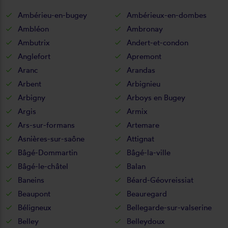
Ambérieu-en-bugey
Ambérieux-en-dombes
Ambléon
Ambronay
Ambutrix
Andert-et-condon
Anglefort
Apremont
Aranc
Arandas
Arbent
Arbignieu
Arbigny
Arboys en Bugey
Argis
Armix
Ars-sur-formans
Artemare
Asnières-sur-saône
Attignat
Bâgé-Dommartin
Bâgé-la-ville
Bâgé-le-châtel
Balan
Baneins
Béard-Géovreissiat
Beaupont
Beauregard
Béligneux
Bellegarde-sur-valserine
Belley
Belleydoux