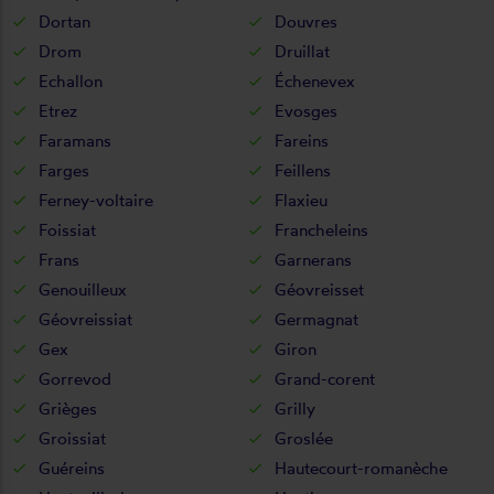
Dortan
Douvres
Drom
Druillat
Echallon
Échenevex
Etrez
Evosges
Faramans
Fareins
Farges
Feillens
Ferney-voltaire
Flaxieu
Foissiat
Francheleins
Frans
Garnerans
Genouilleux
Géovreisset
Géovreissiat
Germagnat
Gex
Giron
Gorrevod
Grand-corent
Grièges
Grilly
Groissiat
Groslée
Guéreins
Hautecourt-romanèche