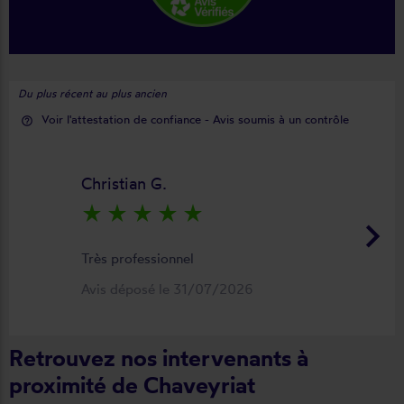
Du plus récent au plus ancien
Voir l'attestation de confiance - Avis soumis à un contrôle
help_outline
Christian G.
star_rate
star_rate
star_rate
star_rate
star_rate
keyboard_arrow_right
Très professionnel
Avis déposé le 31/07/2026
Retrouvez nos intervenants à
proximité de Chaveyriat