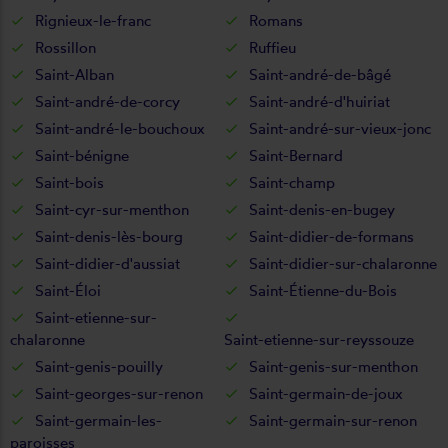
Rignieux-le-franc
Romans
Rossillon
Ruffieu
Saint-Alban
Saint-andré-de-bâgé
Saint-andré-de-corcy
Saint-andré-d'huiriat
Saint-andré-le-bouchoux
Saint-andré-sur-vieux-jonc
Saint-bénigne
Saint-Bernard
Saint-bois
Saint-champ
Saint-cyr-sur-menthon
Saint-denis-en-bugey
Saint-denis-lès-bourg
Saint-didier-de-formans
Saint-didier-d'aussiat
Saint-didier-sur-chalaronne
Saint-Éloi
Saint-Étienne-du-Bois
Saint-etienne-sur-
chalaronne
Saint-etienne-sur-reyssouze
Saint-genis-pouilly
Saint-genis-sur-menthon
Saint-georges-sur-renon
Saint-germain-de-joux
Saint-germain-les-
Saint-germain-sur-renon
paroisses