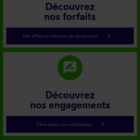
Découvrez
nos forfaits
keyboard_arrow_right
Des offres en fonction de vos besoins
rate_review
Découvrez
nos engagements
keyboard_arrow_right
Faire durer nos installations