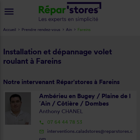
menu
Accueil
Prendre rendez-vous
Ain
Fareins
Installation et dépannage volet
roulant à Fareins
Notre intervenant Répar'stores à Fareins
Ambérieu en Bugey / Plaine de l
´Ain / Côtière / Dombes
Anthony CHANEL
07 64 44 78 53
local_phone
interventions.caladstores@reparstores.c
mail_outline
om