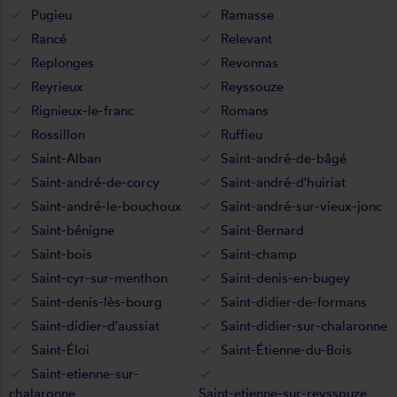
Pugieu
Ramasse
Rancé
Relevant
Replonges
Revonnas
Reyrieux
Reyssouze
Rignieux-le-franc
Romans
Rossillon
Ruffieu
Saint-Alban
Saint-andré-de-bâgé
Saint-andré-de-corcy
Saint-andré-d'huiriat
Saint-andré-le-bouchoux
Saint-andré-sur-vieux-jonc
Saint-bénigne
Saint-Bernard
Saint-bois
Saint-champ
Saint-cyr-sur-menthon
Saint-denis-en-bugey
Saint-denis-lès-bourg
Saint-didier-de-formans
Saint-didier-d'aussiat
Saint-didier-sur-chalaronne
Saint-Éloi
Saint-Étienne-du-Bois
Saint-etienne-sur-
chalaronne
Saint-etienne-sur-reyssouze