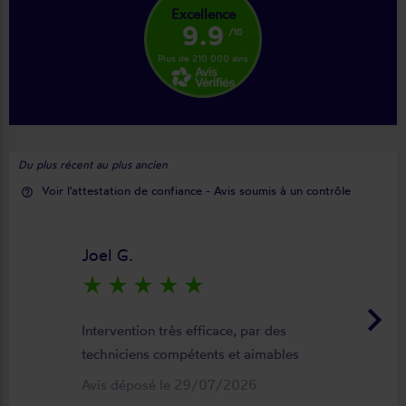
Excellence
9.9
/10
Plus de 210 000 avis
Du plus récent au plus ancien
Voir l'attestation de confiance - Avis soumis à un contrôle
help_outline
Joel G.
star_rate
star_rate
star_rate
star_rate
star_rate
keyboard_arrow_right
Intervention très efficace, par des
techniciens compétents et aimables
Avis déposé le 29/07/2026