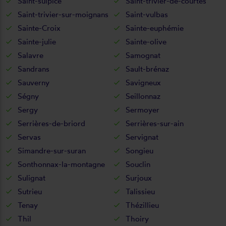
Saint-sulpice
Saint-trivier-de-courtes
Saint-trivier-sur-moignans
Saint-vulbas
Sainte-Croix
Sainte-euphémie
Sainte-julie
Sainte-olive
Salavre
Samognat
Sandrans
Sault-brénaz
Sauverny
Savigneux
Ségny
Seillonnaz
Sergy
Sermoyer
Serrières-de-briord
Serrières-sur-ain
Servas
Servignat
Simandre-sur-suran
Songieu
Sonthonnax-la-montagne
Souclin
Sulignat
Surjoux
Sutrieu
Talissieu
Tenay
Thézillieu
Thil
Thoiry