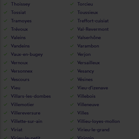
Thoissey
Torcieu
Tossiat
Toussieux
Tramoyes
Treffort-cuisiat
Trévoux
Val-Revermont
Valeins
Valserhône
Vandeins
Varambon
Vaux-en-bugey
Verjon
Vernoux
Versailleux
Versonnex
Vesancy
Vescours
Vésines
Vieu
Vieu-d'izenave
Villars-les-dombes
Villebois
Villemotier
Villeneuve
Villereversure
Villes
Villette-sur-ain
Villieu-loyes-mollon
Viriat
Virieu-le-grand
Virieu-le-petit
Virignin