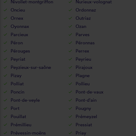
Nivollet-montgriffon
Nurieux-volognat
Oncieu
Ordonnaz
Ornex
Outriaz
Oyonnax
Ozan
Parcieux
Parves
Péron
Péronnas
Pérouges
Perrex
Peyriat
Peyrieu
Peyzieux-sur-saône
Pirajoux
Pizay
Plagne
Polliat
Pollieu
Poncin
Pont-de-vaux
Pont-de-veyle
Pont-d'ain
Port
Pougny
Pouillat
Prémeyzel
Prémillieu
Pressiat
Prévessin-moëns
Priay