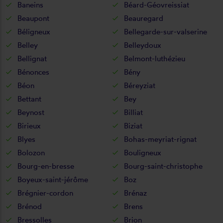
Baneins
Béard-Géovreissiat
Beaupont
Beauregard
Béligneux
Bellegarde-sur-valserine
Belley
Belleydoux
Bellignat
Belmont-luthézieu
Bénonces
Bény
Béon
Béreyziat
Bettant
Bey
Beynost
Billiat
Birieux
Biziat
Blyes
Bohas-meyriat-rignat
Bolozon
Bouligneux
Bourg-en-bresse
Bourg-saint-christophe
Boyeux-saint-jérôme
Boz
Brégnier-cordon
Brénaz
Brénod
Brens
Bressolles
Brion