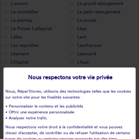
Lavours
Le grand-abergement
Le montellier
Le petit-abergement
Le plantay
Le poizat
Le Poizat-Lalleyriat
Léaz
Lélex
Lent
Les neyrolles
Lescheroux
Leyment
Leyssard
Lhôpital
Lhuis
Lochieu
Lompnas
Nous respectons votre vie privée
Lompnieu
Loyettes
Lurcy
L'abergement-clémenciat
Nous, Répar'Stores, utilisons des technologies telles que les cookies
L'abergement-de-varey
Magnieu
sur notre site pour les finalités suivantes :
Maillat
Malafretaz
• Personnaliser le contenu et les publicités
Mantenay-montlin
Manziat
• Offrir une expérience personnalisée
• Analyser notre trafic.
Marboz
Marchamp
Nous respectons votre droit à la confidentialité et vous pouvez
Marignieu
Marlieux
choisir d'accepter, de contrôler ou de refuser l'utilisation de certains
Marsonnas
Martignat
types de cookies ou certains services proposés par des tiers.