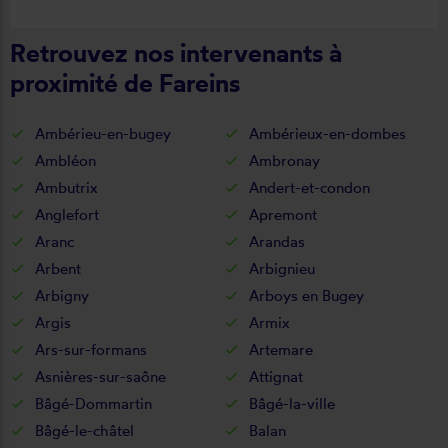
Retrouvez nos intervenants à
proximité de Fareins
Ambérieu-en-bugey
Ambérieux-en-dombes
Ambléon
Ambronay
Ambutrix
Andert-et-condon
Anglefort
Apremont
Aranc
Arandas
Arbent
Arbignieu
Arbigny
Arboys en Bugey
Argis
Armix
Ars-sur-formans
Artemare
Asnières-sur-saône
Attignat
Bâgé-Dommartin
Bâgé-la-ville
Bâgé-le-châtel
Balan