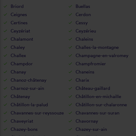
Briord
Buellas
Ceignes
Cerdon
Certines
Cessy
Ceyzériat
Ceyzérieu
Chalamont
Chaleins
Chaley
Challes-la-montagne
Challex
Champagne-en-valromey
Champdor
Champfromier
Chanay
Chaneins
Chanoz-châtenay
Charix
Charnoz-sur-ain
Château-gaillard
Châtenay
Châtillon-en-michaille
Châtillon-la-palud
Châtillon-sur-chalaronne
Chavannes-sur-reyssouze
Chavannes-sur-suran
Chaveyriat
Chavornay
Chazey-bons
Chazey-sur-ain