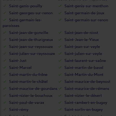
Saint-genis-pouilly
Saint-genis-sur-menthon
Saint-georges-sur-renon
Saint-germain-de-joux
Saint-germain-les-
Saint-germain-sur-renon
paroisses
Saint-jean-de-gonville
Saint-jean-de-niost
Saint-jean-de-thurigneux
Saint-Jean-le-Vieux
Saint-jean-sur-reyssouze
Saint-jean-sur-veyle
Saint-julien-sur-reyssouze
Saint-julien-sur-veyle
Saint-Just
Saint-laurent-sur-saône
Saint-Marcel
Saint-martin-de-bavel
Saint-martin-du-frêne
Saint-Martin-du-Mont
Saint-martin-le-châtel
Saint-maurice-de-beynost
Saint-maurice-de-gourdans
Saint-maurice-de-rémens
Saint-nizier-le-bouchoux
Saint-nizier-le-désert
Saint-paul-de-varax
Saint-rambert-en-bugey
Saint-rémy
Saint-sorlin-en-bugey