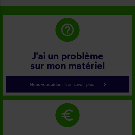
help_outline
J'ai un problème
sur mon matériel
keyboard_arrow_right
Nous vous aidons à en savoir plus
euro