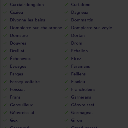
Curciat-dongalon
Curtafond
Cuzieu
Dagneux
Divonne-les-bains
Dommartin
Dompierre-sur-chalaronne
Dompierre-sur-veyle
Domsure
Dortan
Douvres
Drom
Druillat
Echallon
Échenevex
Etrez
Evosges
Faramans
Farges
Feillens
Ferney-voltaire
Flaxieu
Foissiat
Francheleins
Frans
Garnerans
Genouilleux
Géovreisset
Géovreissiat
Germagnat
Gex
Giron
Gorrevod
Grand-corent