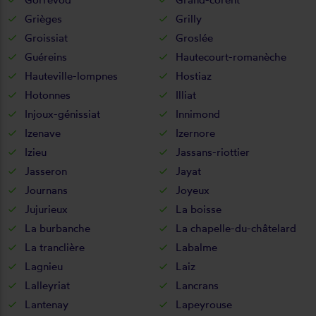
Grièges
Grilly
Groissiat
Groslée
Guéreins
Hautecourt-romanèche
Hauteville-lompnes
Hostiaz
Hotonnes
Illiat
Injoux-génissiat
Innimond
Izenave
Izernore
Izieu
Jassans-riottier
Jasseron
Jayat
Journans
Joyeux
Jujurieux
La boisse
La burbanche
La chapelle-du-châtelard
La tranclière
Labalme
Lagnieu
Laiz
Lalleyriat
Lancrans
Lantenay
Lapeyrouse