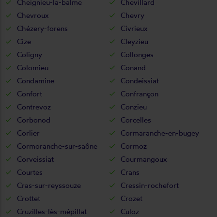
Cheignieu-la-balme
Chevillard
Chevroux
Chevry
Chézery-forens
Civrieux
Cize
Cleyzieu
Coligny
Collonges
Colomieu
Conand
Condamine
Condeissiat
Confort
Confrançon
Contrevoz
Conzieu
Corbonod
Corcelles
Corlier
Cormaranche-en-bugey
Cormoranche-sur-saône
Cormoz
Corveissiat
Courmangoux
Courtes
Crans
Cras-sur-reyssouze
Cressin-rochefort
Crottet
Crozet
Cruzilles-lès-mépillat
Culoz