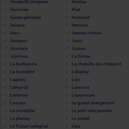
Hauteville-lompnes
Hostiaz
Hotonnes
Illiat
Injoux-génissiat
Innimond
Izenave
Izernore
Izieu
Jassans-riottier
Jasseron
Jayat
Journans
Joyeux
Jujurieux
La boisse
La burbanche
La chapelle-du-châtelard
La tranclière
Labalme
Lagnieu
Laiz
Lalleyriat
Lancrans
Lantenay
Lapeyrouse
Lavours
Le grand-abergement
Le montellier
Le petit-abergement
Le plantay
Le poizat
Le Poizat-Lalleyriat
Léaz