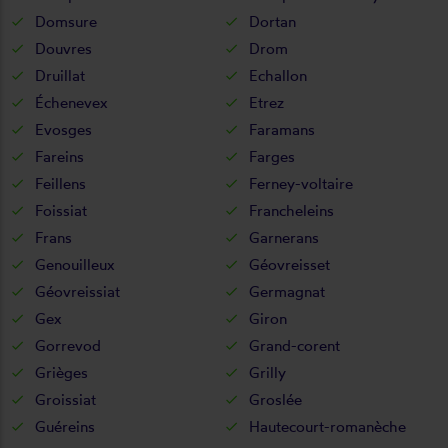
Domsure
Dortan
Douvres
Drom
Druillat
Echallon
Échenevex
Etrez
Evosges
Faramans
Fareins
Farges
Feillens
Ferney-voltaire
Foissiat
Francheleins
Frans
Garnerans
Genouilleux
Géovreisset
Géovreissiat
Germagnat
Gex
Giron
Gorrevod
Grand-corent
Grièges
Grilly
Groissiat
Groslée
Guéreins
Hautecourt-romanèche