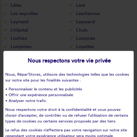
Lélex
Lent
Les neyrolles
Lescheroux
Leyment
Leyssard
Lhôpital
Lhuis
Lochieu
Lompnas
Lompnieu
Loyettes
Lurcy
L'abergement-clémenciat
Nous respectons votre vie privée
L'abergement-de-varey
Magnieu
Maillat
Malafretaz
Nous, Répar'Stores, utilisons des technologies telles que les cookies
Mantenay-montlin
Manziat
sur notre site pour les finalités suivantes :
Marboz
Marchamp
• Personnaliser le contenu et les publicités
• Offrir une expérience personnalisée
Marignieu
Marlieux
• Analyser notre trafic.
Marsonnas
Martignat
Nous respectons votre droit à la confidentialité et vous pouvez
Massieux
Massignieu-de-rives
choisir d'accepter, de contrôler ou de refuser l'utilisation de certains
Matafelon-granges
Meillonnas
types de cookies ou certains services proposés par des tiers.
Mérignat
Messimy-sur-saône
Le refus des cookies n'affectera pas votre navigation sur notre site
cependant votre expérience utilisateur sera moins optimale.