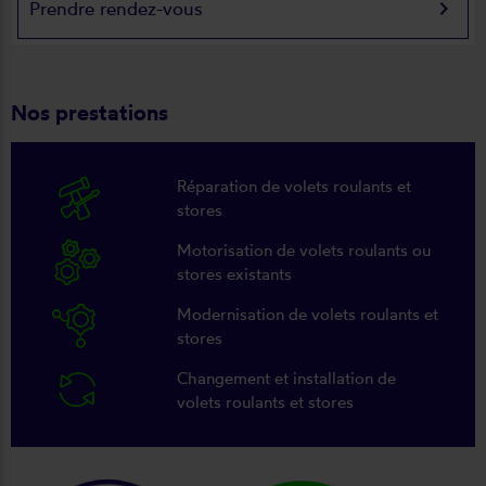
keyboard_arrow_right
Prendre rendez-vous
Nos prestations
Réparation de volets roulants et
stores
Motorisation de volets roulants ou
stores existants
Modernisation de volets roulants et
stores
Changement et installation de
volets roulants et stores