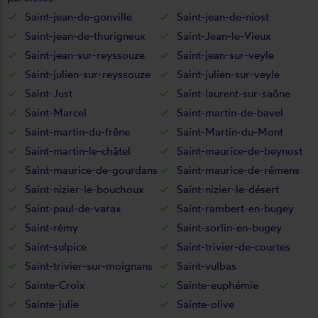
Saint-jean-de-gonville
Saint-jean-de-niost
Saint-jean-de-thurigneux
Saint-Jean-le-Vieux
Saint-jean-sur-reyssouze
Saint-jean-sur-veyle
Saint-julien-sur-reyssouze
Saint-julien-sur-veyle
Saint-Just
Saint-laurent-sur-saône
Saint-Marcel
Saint-martin-de-bavel
Saint-martin-du-frêne
Saint-Martin-du-Mont
Saint-martin-le-châtel
Saint-maurice-de-beynost
Saint-maurice-de-gourdans
Saint-maurice-de-rémens
Saint-nizier-le-bouchoux
Saint-nizier-le-désert
Saint-paul-de-varax
Saint-rambert-en-bugey
Saint-rémy
Saint-sorlin-en-bugey
Saint-sulpice
Saint-trivier-de-courtes
Saint-trivier-sur-moignans
Saint-vulbas
Sainte-Croix
Sainte-euphémie
Sainte-julie
Sainte-olive