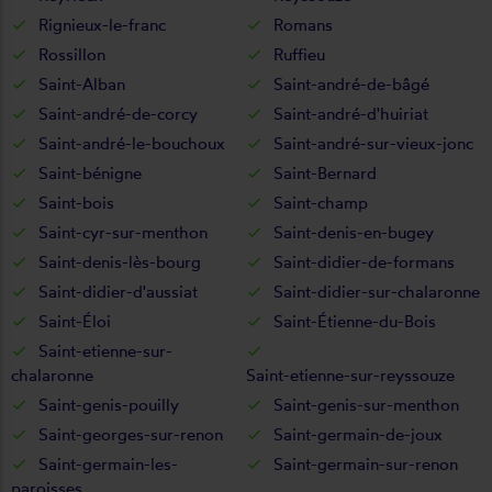
Rignieux-le-franc
Romans
Rossillon
Ruffieu
Saint-Alban
Saint-andré-de-bâgé
Saint-andré-de-corcy
Saint-andré-d'huiriat
Saint-andré-le-bouchoux
Saint-andré-sur-vieux-jonc
Saint-bénigne
Saint-Bernard
Saint-bois
Saint-champ
Saint-cyr-sur-menthon
Saint-denis-en-bugey
Saint-denis-lès-bourg
Saint-didier-de-formans
Saint-didier-d'aussiat
Saint-didier-sur-chalaronne
Saint-Éloi
Saint-Étienne-du-Bois
Saint-etienne-sur-
chalaronne
Saint-etienne-sur-reyssouze
Saint-genis-pouilly
Saint-genis-sur-menthon
Saint-georges-sur-renon
Saint-germain-de-joux
Saint-germain-les-
Saint-germain-sur-renon
paroisses