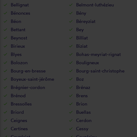
Bellignat
Belmont-luthézieu
Bénonces
Bény
Béon
Béreyziat
Bettant
Bey
Beynost
Billiat
Birieux
Biziat
Blyes
Bohas-meyriat-rignat
Bolozon
Bouligneux
Bourg-en-bresse
Bourg-saint-christophe
Boyeux-saint-jérôme
Boz
Brégnier-cordon
Brénaz
Brénod
Brens
Bressolles
Brion
Briord
Buellas
Ceignes
Cerdon
Certines
Cessy
Ceyzériat
Ceyzérieu