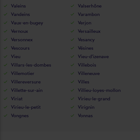
Valeins
Valserhône
Vandeins
Varambon
Vaux-en-bugey
Verjon
Vernoux
Versailleux
Versonnex
Vesancy
Vescours
Vésines
Vieu
Vieu-d'izenave
Villars-les-dombes
Villebois
Villemotier
Villeneuve
Villereversure
Villes
Villette-sur-ain
Villieu-loyes-mollon
Viriat
Virieu-le-grand
Virieu-le-petit
Virignin
Vongnes
Vonnas