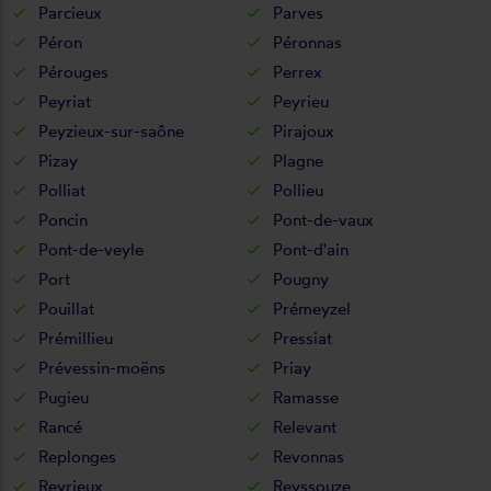
Parcieux
Parves
Péron
Péronnas
Pérouges
Perrex
Peyriat
Peyrieu
Peyzieux-sur-saône
Pirajoux
Pizay
Plagne
Polliat
Pollieu
Poncin
Pont-de-vaux
Pont-de-veyle
Pont-d'ain
Port
Pougny
Pouillat
Prémeyzel
Prémillieu
Pressiat
Prévessin-moëns
Priay
Pugieu
Ramasse
Rancé
Relevant
Replonges
Revonnas
Reyrieux
Reyssouze