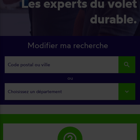
Les experts du volet
durable.
Modifier ma recherche
search
ou
Choisissez un département
help_outline