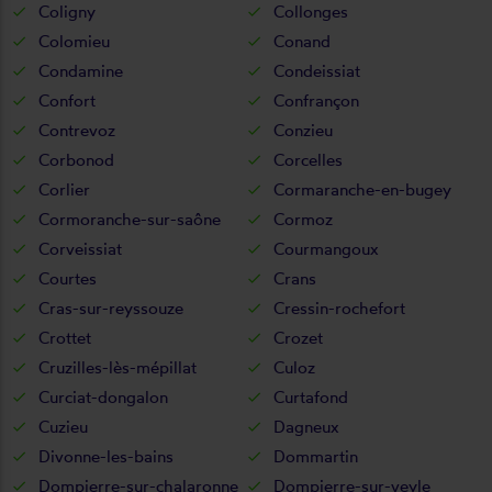
Coligny
Collonges
Colomieu
Conand
Condamine
Condeissiat
Confort
Confrançon
Contrevoz
Conzieu
Corbonod
Corcelles
Corlier
Cormaranche-en-bugey
Cormoranche-sur-saône
Cormoz
Corveissiat
Courmangoux
Courtes
Crans
Cras-sur-reyssouze
Cressin-rochefort
Crottet
Crozet
Cruzilles-lès-mépillat
Culoz
Curciat-dongalon
Curtafond
Cuzieu
Dagneux
Divonne-les-bains
Dommartin
Dompierre-sur-chalaronne
Dompierre-sur-veyle