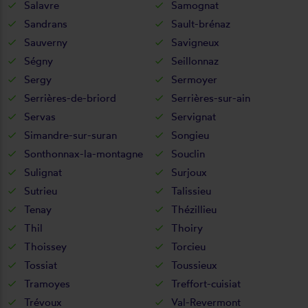
Salavre
Samognat
Sandrans
Sault-brénaz
Sauverny
Savigneux
Ségny
Seillonnaz
Sergy
Sermoyer
Serrières-de-briord
Serrières-sur-ain
Servas
Servignat
Simandre-sur-suran
Songieu
Sonthonnax-la-montagne
Souclin
Sulignat
Surjoux
Sutrieu
Talissieu
Tenay
Thézillieu
Thil
Thoiry
Thoissey
Torcieu
Tossiat
Toussieux
Tramoyes
Treffort-cuisiat
Trévoux
Val-Revermont