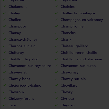
Chalamont
Chaleins
Chaley
Challes-la-montagne
Challex
Champagne-en-valromey
Champdor
Champfromier
Chanay
Chaneins
Chanoz-châtenay
Charix
Charnoz-sur-ain
Château-gaillard
Châtenay
Châtillon-en-michaille
Châtillon-la-palud
Châtillon-sur-chalaronne
Chavannes-sur-reyssouze
Chavannes-sur-suran
Chaveyriat
Chavornay
Chazey-bons
Chazey-sur-ain
Cheignieu-la-balme
Chevillard
Chevroux
Chevry
Chézery-forens
Civrieux
Cize
Cleyzieu