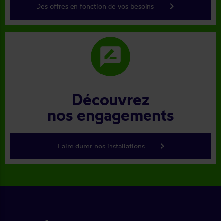
keyboard_arrow_right
Des offres en fonction de vos besoins
rate_review
Découvrez
nos engagements
keyboard_arrow_right
Faire durer nos installations