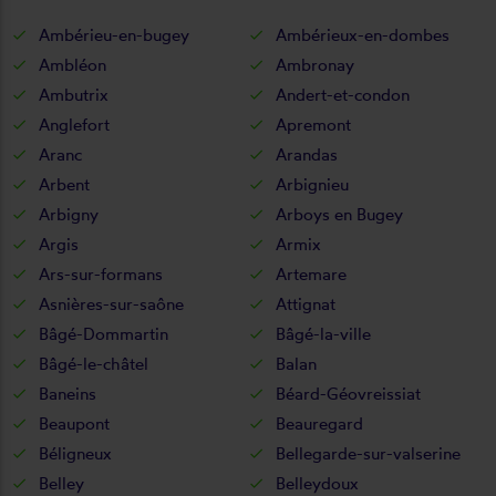
Ambérieu-en-bugey
Ambérieux-en-dombes
Ambléon
Ambronay
Ambutrix
Andert-et-condon
Anglefort
Apremont
Aranc
Arandas
Arbent
Arbignieu
Arbigny
Arboys en Bugey
Argis
Armix
Ars-sur-formans
Artemare
Asnières-sur-saône
Attignat
Bâgé-Dommartin
Bâgé-la-ville
Bâgé-le-châtel
Balan
Baneins
Béard-Géovreissiat
Beaupont
Beauregard
Béligneux
Bellegarde-sur-valserine
Belley
Belleydoux