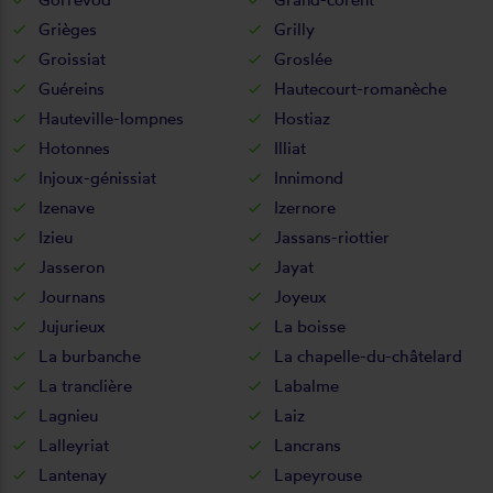
Grièges
Grilly
Groissiat
Groslée
Guéreins
Hautecourt-romanèche
Hauteville-lompnes
Hostiaz
Hotonnes
Illiat
Injoux-génissiat
Innimond
Izenave
Izernore
Izieu
Jassans-riottier
Jasseron
Jayat
Journans
Joyeux
Jujurieux
La boisse
La burbanche
La chapelle-du-châtelard
La tranclière
Labalme
Lagnieu
Laiz
Lalleyriat
Lancrans
Lantenay
Lapeyrouse