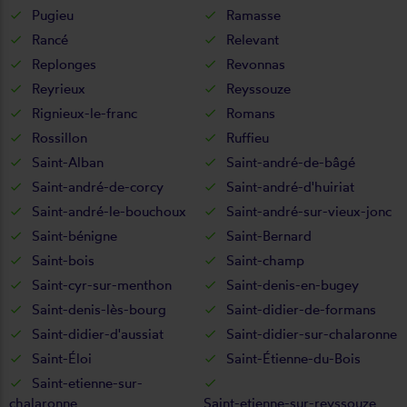
Pugieu
Ramasse
Rancé
Relevant
Replonges
Revonnas
Reyrieux
Reyssouze
Rignieux-le-franc
Romans
Rossillon
Ruffieu
Saint-Alban
Saint-andré-de-bâgé
Saint-andré-de-corcy
Saint-andré-d'huiriat
Saint-andré-le-bouchoux
Saint-andré-sur-vieux-jonc
Saint-bénigne
Saint-Bernard
Saint-bois
Saint-champ
Saint-cyr-sur-menthon
Saint-denis-en-bugey
Saint-denis-lès-bourg
Saint-didier-de-formans
Saint-didier-d'aussiat
Saint-didier-sur-chalaronne
Saint-Éloi
Saint-Étienne-du-Bois
Saint-etienne-sur-
chalaronne
Saint-etienne-sur-reyssouze