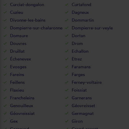
Curciat-dongalon
Curtafond
Cuzieu
Dagneux
Divonne-les-bains
Dommartin
Dompierre-sur-chalaronne
Dompierre-sur-veyle
Domsure
Dortan
Douvres
Drom
Druillat
Echallon
Échenevex
Etrez
Evosges
Faramans
Fareins
Farges
Feillens
Ferney-voltaire
Flaxieu
Foissiat
Francheleins
Garnerans
Genouilleux
Géovreisset
Géovreissiat
Germagnat
Gex
Giron
Gorrevod
Grand-corent