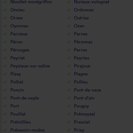
Nivollet-montgriffon
Nurieux-volognat
Oncieu
Ordonnaz
Ornex
Outriaz
Oyonnax
Ozan
Parcieux
Parves
Péron
Péronnas
Pérouges
Perrex
Peyriat
Peyrieu
Peyzieux-sur-saône
Pirajoux
Pizay
Plagne
Polliat
Pollieu
Poncin
Pont-de-vaux
Pont-de-veyle
Pont-d'ain
Port
Pougny
Pouillat
Prémeyzel
Prémillieu
Pressiat
Prévessin-moëns
Priay