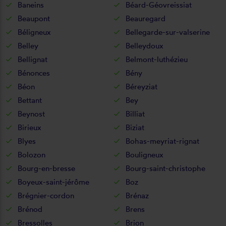
Baneins
Béard-Géovreissiat
Beaupont
Beauregard
Béligneux
Bellegarde-sur-valserine
Belley
Belleydoux
Bellignat
Belmont-luthézieu
Bénonces
Bény
Béon
Béreyziat
Bettant
Bey
Beynost
Billiat
Birieux
Biziat
Blyes
Bohas-meyriat-rignat
Bolozon
Bouligneux
Bourg-en-bresse
Bourg-saint-christophe
Boyeux-saint-jérôme
Boz
Brégnier-cordon
Brénaz
Brénod
Brens
Bressolles
Brion