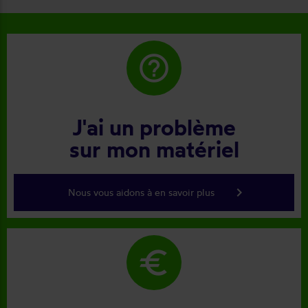
help_outline
J'ai un problème
sur mon matériel
keyboard_arrow_right
Nous vous aidons à en savoir plus
euro