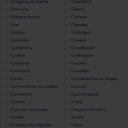
Cheignieu-la-balme
Chevillard
Chevroux
Chevry
Chézery-forens
Civrieux
Cize
Cleyzieu
Coligny
Collonges
Colomieu
Conand
Condamine
Condeissiat
Confort
Confrançon
Contrevoz
Conzieu
Corbonod
Corcelles
Corlier
Cormaranche-en-bugey
Cormoranche-sur-saône
Cormoz
Corveissiat
Courmangoux
Courtes
Crans
Cras-sur-reyssouze
Cressin-rochefort
Crottet
Crozet
Cruzilles-lès-mépillat
Culoz