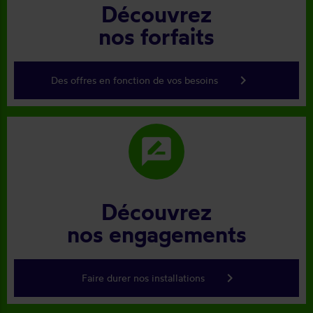
Découvrez
nos forfaits
keyboard_arrow_right
Des offres en fonction de vos besoins
rate_review
Découvrez
nos engagements
keyboard_arrow_right
Faire durer nos installations