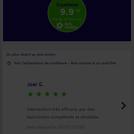
Excellence
9.9
/10
Plus de 210 000 avis
Du plus récent au plus ancien
Voir l'attestation de confiance - Avis soumis à un contrôle
help_outline
Joel G.
star_rate
star_rate
star_rate
star_rate
star_rate
keyboard_arrow_right
Intervention très efficace, par des
techniciens compétents et aimables
Avis déposé le 29/07/2026