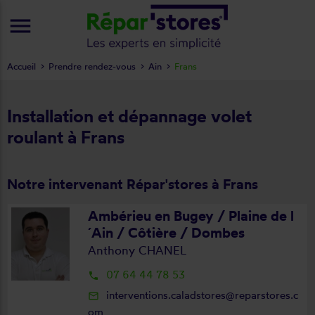
menu
Accueil
Prendre rendez-vous
Ain
Frans
Installation et dépannage volet
roulant à Frans
Notre intervenant Répar'stores à Frans
Ambérieu en Bugey / Plaine de l
´Ain / Côtière / Dombes
Anthony CHANEL
07 64 44 78 53
local_phone
interventions.caladstores@reparstores.c
mail_outline
om