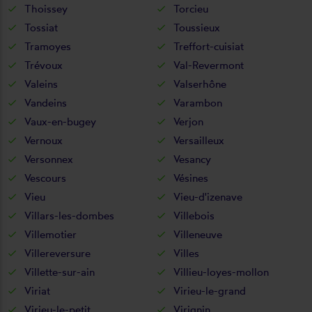
Thoissey
Torcieu
Tossiat
Toussieux
Tramoyes
Treffort-cuisiat
Trévoux
Val-Revermont
Valeins
Valserhône
Vandeins
Varambon
Vaux-en-bugey
Verjon
Vernoux
Versailleux
Versonnex
Vesancy
Vescours
Vésines
Vieu
Vieu-d'izenave
Villars-les-dombes
Villebois
Villemotier
Villeneuve
Villereversure
Villes
Villette-sur-ain
Villieu-loyes-mollon
Viriat
Virieu-le-grand
Virieu-le-petit
Virignin