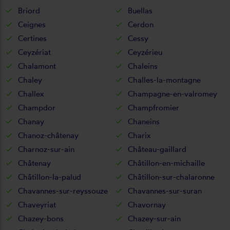
Briord
Buellas
Ceignes
Cerdon
Certines
Cessy
Ceyzériat
Ceyzérieu
Chalamont
Chaleins
Chaley
Challes-la-montagne
Challex
Champagne-en-valromey
Champdor
Champfromier
Chanay
Chaneins
Chanoz-châtenay
Charix
Charnoz-sur-ain
Château-gaillard
Châtenay
Châtillon-en-michaille
Châtillon-la-palud
Châtillon-sur-chalaronne
Chavannes-sur-reyssouze
Chavannes-sur-suran
Chaveyriat
Chavornay
Chazey-bons
Chazey-sur-ain