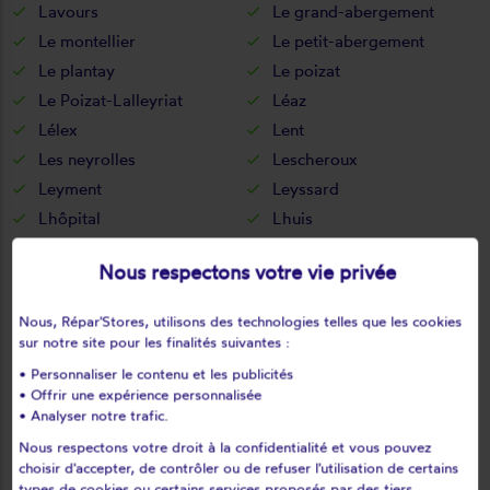
Lavours
Le grand-abergement
Le montellier
Le petit-abergement
Le plantay
Le poizat
Le Poizat-Lalleyriat
Léaz
Lélex
Lent
Les neyrolles
Lescheroux
Leyment
Leyssard
Lhôpital
Lhuis
Lochieu
Lompnas
Nous respectons votre vie privée
Lompnieu
Loyettes
Lurcy
L'abergement-clémenciat
Nous, Répar'Stores, utilisons des technologies telles que les cookies
L'abergement-de-varey
Magnieu
sur notre site pour les finalités suivantes :
Maillat
Malafretaz
• Personnaliser le contenu et les publicités
Mantenay-montlin
Manziat
• Offrir une expérience personnalisée
• Analyser notre trafic.
Marboz
Marchamp
Nous respectons votre droit à la confidentialité et vous pouvez
Marignieu
Marlieux
choisir d'accepter, de contrôler ou de refuser l'utilisation de certains
Marsonnas
Martignat
types de cookies ou certains services proposés par des tiers.