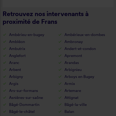
Retrouvez nos intervenants à
proximité de Frans
Ambérieu-en-bugey
Ambérieux-en-dombes
Ambléon
Ambronay
Ambutrix
Andert-et-condon
Anglefort
Apremont
Aranc
Arandas
Arbent
Arbignieu
Arbigny
Arboys en Bugey
Argis
Armix
Ars-sur-formans
Artemare
Asnières-sur-saône
Attignat
Bâgé-Dommartin
Bâgé-la-ville
Bâgé-le-châtel
Balan