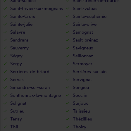
Saint-sulpice
Saint-trivier-de-courtes
Saint-trivier-sur-moignans
Saint-vulbas
Sainte-Croix
Sainte-euphémie
Sainte-julie
Sainte-olive
Salavre
Samognat
Sandrans
Sault-brénaz
Sauverny
Savigneux
Ségny
Seillonnaz
Sergy
Sermoyer
Serrières-de-briord
Serrières-sur-ain
Servas
Servignat
Simandre-sur-suran
Songieu
Sonthonnax-la-montagne
Souclin
Sulignat
Surjoux
Sutrieu
Talissieu
Tenay
Thézillieu
Thil
Thoiry