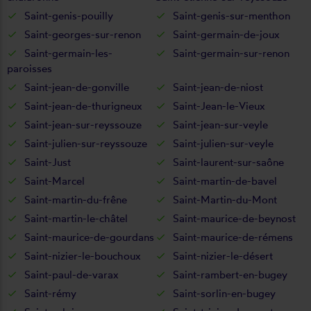
Saint-genis-pouilly
Saint-genis-sur-menthon
Saint-georges-sur-renon
Saint-germain-de-joux
Saint-germain-les-
Saint-germain-sur-renon
paroisses
Saint-jean-de-gonville
Saint-jean-de-niost
Saint-jean-de-thurigneux
Saint-Jean-le-Vieux
Saint-jean-sur-reyssouze
Saint-jean-sur-veyle
Saint-julien-sur-reyssouze
Saint-julien-sur-veyle
Saint-Just
Saint-laurent-sur-saône
Saint-Marcel
Saint-martin-de-bavel
Saint-martin-du-frêne
Saint-Martin-du-Mont
Saint-martin-le-châtel
Saint-maurice-de-beynost
Saint-maurice-de-gourdans
Saint-maurice-de-rémens
Saint-nizier-le-bouchoux
Saint-nizier-le-désert
Saint-paul-de-varax
Saint-rambert-en-bugey
Saint-rémy
Saint-sorlin-en-bugey