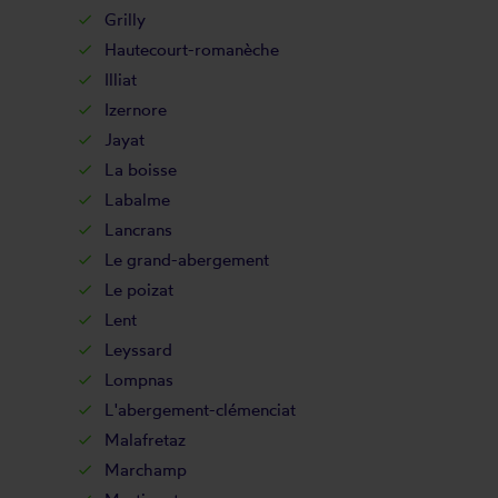
Grilly
Hautecourt-romanèche
Illiat
Izernore
Jayat
La boisse
Labalme
Lancrans
Le grand-abergement
Le poizat
Lent
Leyssard
Lompnas
L'abergement-clémenciat
Malafretaz
Marchamp