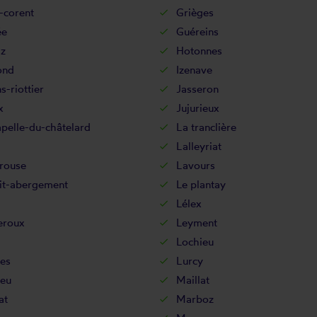
-corent
Grièges
ée
Guéreins
az
Hotonnes
ond
Izenave
s-riottier
Jasseron
x
Jujurieux
pelle-du-châtelard
La tranclière
Lalleyriat
rouse
Lavours
tit-abergement
Le plantay
Lélex
eroux
Leyment
Lochieu
es
Lurcy
eu
Maillat
at
Marboz