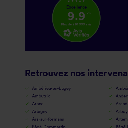
star_rate
star_rate
star_rate
star_rate
star_rate
Excellence
9.9
/10
Plus de 210 000 avis
Retrouvez nos intervena
Ambérieu-en-bugey
Ambér
Ambutrix
Ander
Aranc
Arand
Arbigny
Arboy
Ars-sur-formans
Artem
Bâgé-Dommartin
Bâgé-l