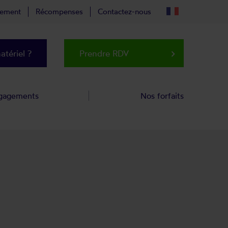
tement
Récompenses
Contactez-nous
tériel ?
Prendre RDV
keyboard_arrow_right
gagements
Nos forfaits