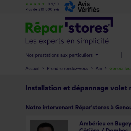
9.9/10
star_rate
star_rate
star_rate
star_rate
star_rate
Plus de 210 000 avis
Nos prestations aux particuliers
Accueil
Prendre rendez-vous
Ain
Genouilleu
Installation et dépannage volet 
Notre intervenant Répar'stores à Genou
Ambérieu en Bugey 
Côtière / Dombes