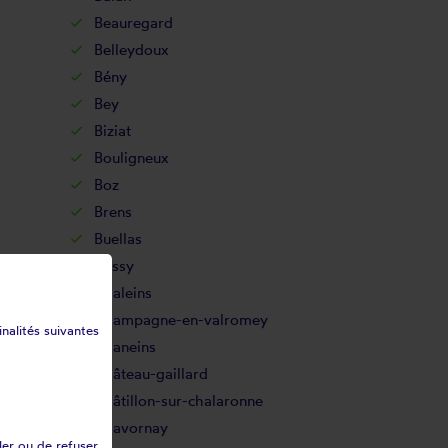
Beauregard
Belleydoux
Bény
Bey
Biziat
Bouligneux
Boz
Brens
Buellas
Cessy
Chaleins
Champagne-en-valromey
inalités suivantes
Chaneins
Château-gaillard
Châtillon-sur-chalaronne
Chavornay
ler ou de refuser