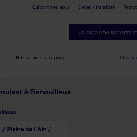
Qui sommes-nous
Devenir franchisé
Recru
Un problème sur votre ma
Nos services aux pros
Nos en
x
roulant à Genouilleux
illeux
/ Plaine de l´Ain /