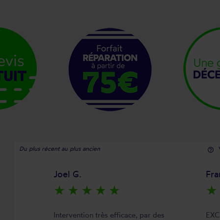
Du plus récent au plus ancien
help_outline
Joel G.
Fra
star_rate
star_rate
star_rate
star_rate
star_rate
star_rate
Intervention très efficace, par des
EXC