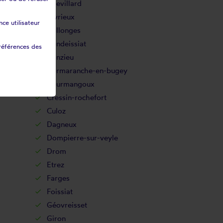
Chevillard
Civrieux
ce utilisateur
Collonges
Condeissiat
références des
Conzieu
Cormaranche-en-bugey
Courmangoux
Cressin-rochefort
Culoz
Dagneux
Dompierre-sur-veyle
Drom
Etrez
Farges
Foissiat
Géovreisset
Giron