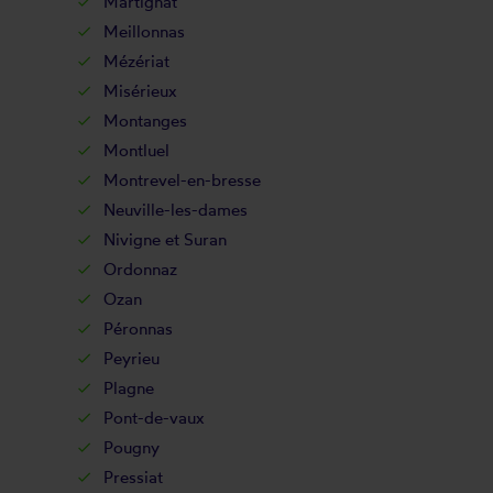
Martignat
Meillonnas
Mézériat
Misérieux
Montanges
Montluel
Montrevel-en-bresse
Neuville-les-dames
Nivigne et Suran
Ordonnaz
Ozan
Péronnas
Peyrieu
Plagne
Pont-de-vaux
Pougny
Pressiat