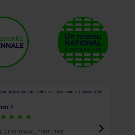
Voir l'attestation de confiance - Avis soumis à un contrôle
ncis P.
star_rate
star_rate
star_rate
star_rate
keyboard_arrow_right
ELLENT TRAVAIL.TOUT ETAIT