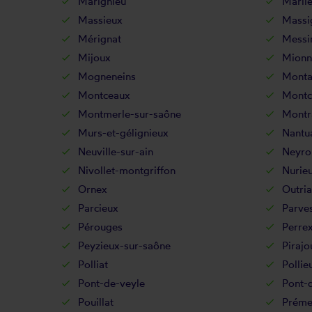
Marignieu
Marli
Massieux
Massi
Mérignat
Messi
Mijoux
Mionn
Mogneneins
Monta
Montceaux
Montc
Montmerle-sur-saône
Montr
Murs-et-gélignieux
Nantu
Neuville-sur-ain
Neyro
Nivollet-montgriffon
Nurie
Ornex
Outria
Parcieux
Parve
Pérouges
Perre
Peyzieux-sur-saône
Pirajo
Polliat
Pollie
Pont-de-veyle
Pont-d
Pouillat
Préme