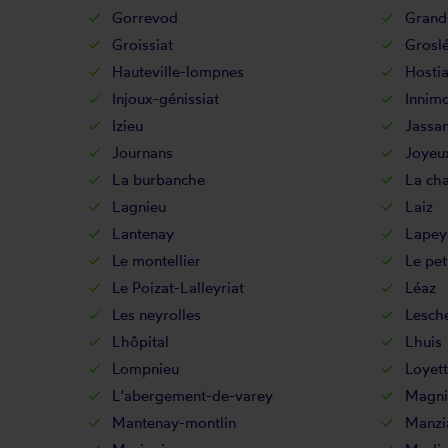
Gorrevod
Grand
Groissiat
Grosl
Hauteville-lompnes
Hosti
Injoux-génissiat
Innim
Izieu
Jassan
Journans
Joyeu
La burbanche
La cha
Lagnieu
Laiz
Lantenay
Lapey
Le montellier
Le pe
Le Poizat-Lalleyriat
Léaz
Les neyrolles
Lesch
Lhôpital
Lhuis
Lompnieu
Loyett
L'abergement-de-varey
Magni
Mantenay-montlin
Manzi