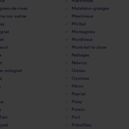
eux
Marsonnas
gnieu-de-rives
Matafelon-granges
my-sur-saône
Meximieux
ay
Miribel
gnat
Montagnieu
et
Monthieux
acol
Montréal-la-cluse
a
Nattages
n
Niévroz
ux-volognat
Oncieu
z
Oyonnax
s
Péron
x
Peyriat
ux
Pizay
u
Poncin
'ain
Port
yzel
Prémillieu