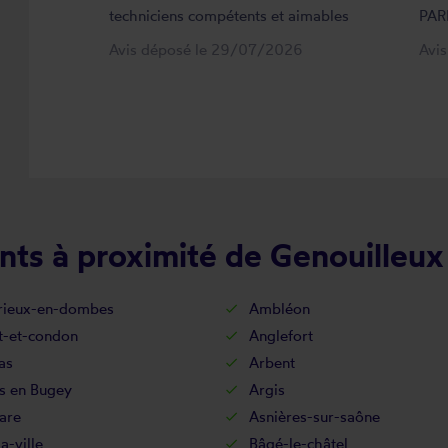
techniciens compétents et aimables
PAR
Avis déposé le 29/07/2026
Avi
nts à proximité de Genouilleux
ieux-en-dombes
Ambléon
t-et-condon
Anglefort
as
Arbent
s en Bugey
Argis
are
Asnières-sur-saône
a-ville
Bâgé-le-châtel