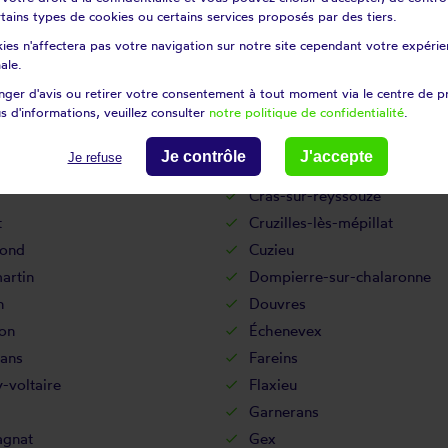
y-sur-ain
Cheignieu-la-balme
certains types de cookies ou certains services proposés par des tiers.
y
Chézery-forens
ies n'affectera pas votre navigation sur notre site cependant votre expérien
eu
Coligny
ale.
d
Condamine
ger d'avis ou retirer votre consentement à tout moment via le centre de p
s d'informations, veuillez consulter
notre politique de confidentialité
.
ançon
Contrevoz
les
Corlier
Je contrôle
J'accepte
Je refuse
oz
Corveissiat
Cras-sur-reyssouze
t
Cruzilles-lès-mépillat
fond
Cuzieu
rtin
Dompierre-sur-chalaronne
n
Douvres
on
Échenevex
ans
Fareins
-voltaire
Flaxieu
Garnerans
gnat
Gex