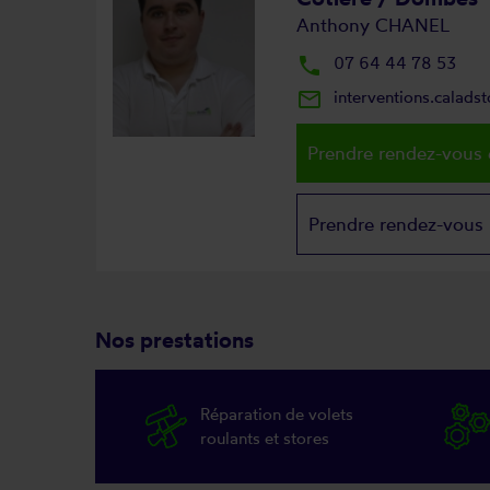
Anthony CHANEL
local_phone
07 64 44 78 53
mail_outline
interventions.calad
Prendre rendez-vous 
Prendre rendez-vous
Nos prestations
Réparation de volets
roulants et stores