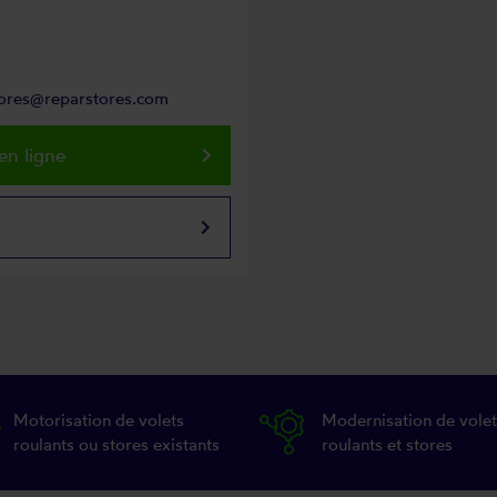
stores@reparstores.com
keyboard_arrow_right
en ligne
keyboard_arrow_right
Motorisation de volets
Modernisation de volet
roulants ou stores existants
roulants et stores