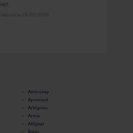
FAIT.
s déposé le 29/07/2026
Ambronay
Apremont
Arbignieu
Armix
Attignat
Balan