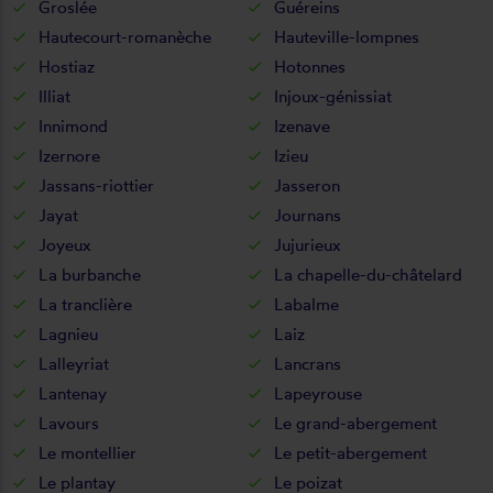
Groslée
Guéreins
Hautecourt-romanèche
Hauteville-lompnes
Hostiaz
Hotonnes
Illiat
Injoux-génissiat
Innimond
Izenave
Izernore
Izieu
Jassans-riottier
Jasseron
Jayat
Journans
Joyeux
Jujurieux
La burbanche
La chapelle-du-châtelard
La tranclière
Labalme
Lagnieu
Laiz
Lalleyriat
Lancrans
Lantenay
Lapeyrouse
Lavours
Le grand-abergement
Le montellier
Le petit-abergement
Le plantay
Le poizat