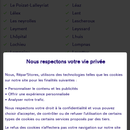
Le Poizat-Lalleyriat
Léaz
Lélex
Lent
Les neyrolles
Lescheroux
Leyment
Leyssard
Lhôpital
Lhuis
Lochieu
Lompnas
Lompnieu
Loyettes
Lurcy
L'abergement-clémenciat
Nous respectons votre vie privée
L'abergement-de-varey
Magnieu
Nous, Répar'Stores, utilisons des technologies telles que les cookies
Maillat
Malafretaz
sur notre site pour les finalités suivantes :
Mantenay-montlin
Manziat
• Personnaliser le contenu et les publicités
Marboz
Marchamp
• Offrir une expérience personnalisée
Marignieu
Marlieux
• Analyser notre trafic.
Marsonnas
Martignat
Nous respectons votre droit à la confidentialité et vous pouvez
choisir d'accepter, de contrôler ou de refuser l'utilisation de certains
Massieux
Massignieu-de-rives
types de cookies ou certains services proposés par des tiers.
Matafelon-granges
Meillonnas
Le refus des cookies n'affectera pas votre navigation sur notre site