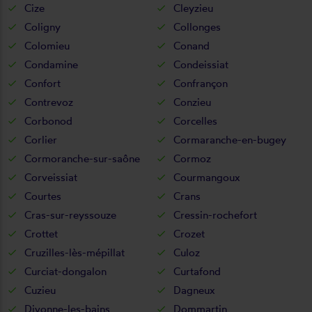
Cize
Cleyzieu
Coligny
Collonges
Colomieu
Conand
Condamine
Condeissiat
Confort
Confrançon
Contrevoz
Conzieu
Corbonod
Corcelles
Corlier
Cormaranche-en-bugey
Cormoranche-sur-saône
Cormoz
Corveissiat
Courmangoux
Courtes
Crans
Cras-sur-reyssouze
Cressin-rochefort
Crottet
Crozet
Cruzilles-lès-mépillat
Culoz
Curciat-dongalon
Curtafond
Cuzieu
Dagneux
Divonne-les-bains
Dommartin