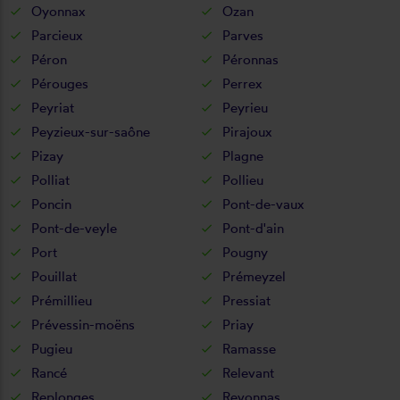
Oyonnax
Ozan
Parcieux
Parves
Péron
Péronnas
Pérouges
Perrex
Peyriat
Peyrieu
Peyzieux-sur-saône
Pirajoux
Pizay
Plagne
Polliat
Pollieu
Poncin
Pont-de-vaux
Pont-de-veyle
Pont-d'ain
Port
Pougny
Pouillat
Prémeyzel
Prémillieu
Pressiat
Prévessin-moëns
Priay
Pugieu
Ramasse
Rancé
Relevant
Replonges
Revonnas