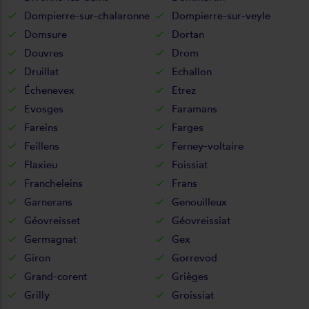
Dompierre-sur-chalaronne
Dompierre-sur-veyle
Domsure
Dortan
Douvres
Drom
Druillat
Echallon
Échenevex
Etrez
Evosges
Faramans
Fareins
Farges
Feillens
Ferney-voltaire
Flaxieu
Foissiat
Francheleins
Frans
Garnerans
Genouilleux
Géovreisset
Géovreissiat
Germagnat
Gex
Giron
Gorrevod
Grand-corent
Grièges
Grilly
Groissiat