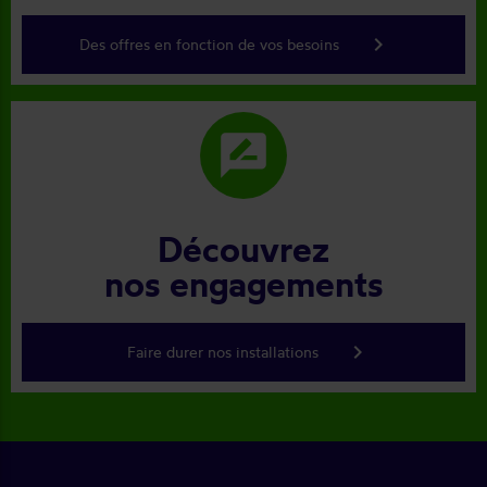
keyboard_arrow_right
Des offres en fonction de vos besoins
rate_review
Découvrez
nos engagements
keyboard_arrow_right
Faire durer nos installations