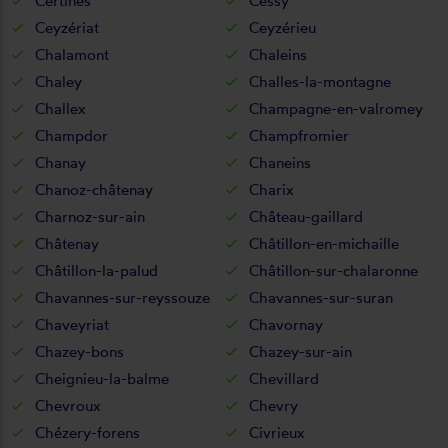
Certines
Cessy
Ceyzériat
Ceyzérieu
Chalamont
Chaleins
Chaley
Challes-la-montagne
Challex
Champagne-en-valromey
Champdor
Champfromier
Chanay
Chaneins
Chanoz-châtenay
Charix
Charnoz-sur-ain
Château-gaillard
Châtenay
Châtillon-en-michaille
Châtillon-la-palud
Châtillon-sur-chalaronne
Chavannes-sur-reyssouze
Chavannes-sur-suran
Chaveyriat
Chavornay
Chazey-bons
Chazey-sur-ain
Cheignieu-la-balme
Chevillard
Chevroux
Chevry
Chézery-forens
Civrieux