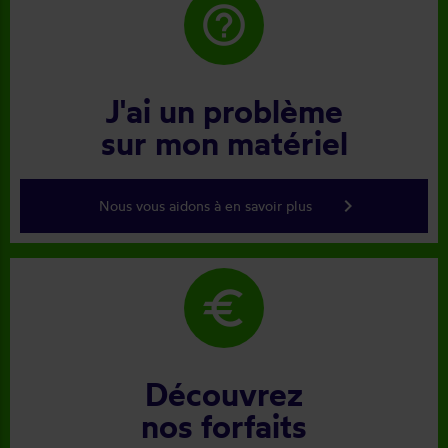
help_outline
J'ai un problème
sur mon matériel
keyboard_arrow_right
Nous vous aidons à en savoir plus
euro
Découvrez
nos forfaits