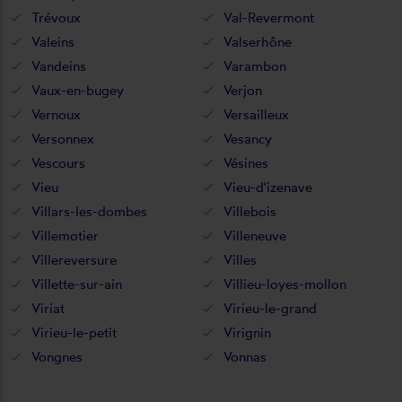
Trévoux
Val-Revermont
Valeins
Valserhône
Vandeins
Varambon
Vaux-en-bugey
Verjon
Vernoux
Versailleux
Versonnex
Vesancy
Vescours
Vésines
Vieu
Vieu-d'izenave
Villars-les-dombes
Villebois
Villemotier
Villeneuve
Villereversure
Villes
Villette-sur-ain
Villieu-loyes-mollon
Viriat
Virieu-le-grand
Virieu-le-petit
Virignin
Vongnes
Vonnas