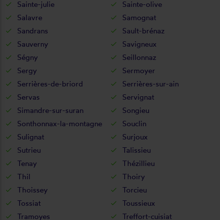
Sainte-julie
Sainte-olive
Salavre
Samognat
Sandrans
Sault-brénaz
Sauverny
Savigneux
Ségny
Seillonnaz
Sergy
Sermoyer
Serrières-de-briord
Serrières-sur-ain
Servas
Servignat
Simandre-sur-suran
Songieu
Sonthonnax-la-montagne
Souclin
Sulignat
Surjoux
Sutrieu
Talissieu
Tenay
Thézillieu
Thil
Thoiry
Thoissey
Torcieu
Tossiat
Toussieux
Tramoyes
Treffort-cuisiat