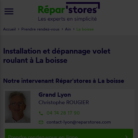
menu
Accueil
Prendre rendez-vous
Ain
La boisse
Installation et dépannage volet
roulant à La boisse
Notre intervenant Répar'stores à La boisse
Grand Lyon
Christophe ROUGIER
04 74 28 17 90
local_phone
contact-lyon@reparstores.com
mail_outline
keyboard_arrow_right
Prendre rendez-vous en ligne