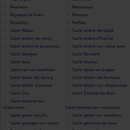
Reyrieux
Reyssouze
Rignieux-le-franc
Romans
Rossillon
Ruffieu
Saint-Alban
Saint-andré-de-bâgé
Saint-andré-de-corcy
Saint-andré-d'huiriat
Saint-andré-le-bouchoux
Saint-andré-sur-vieux-jonc
Saint-bénigne
Saint-Bernard
Saint-bois
Saint-champ
Saint-cyr-sur-menthon
Saint-denis-en-bugey
Saint-denis-lès-bourg
Saint-didier-de-formans
Saint-didier-d'aussiat
Saint-didier-sur-chalaronne
Saint-Éloi
Saint-Étienne-du-Bois
Saint-etienne-sur-
chalaronne
Saint-etienne-sur-reyssouze
Saint-genis-pouilly
Saint-genis-sur-menthon
Saint-georges-sur-renon
Saint-germain-de-joux