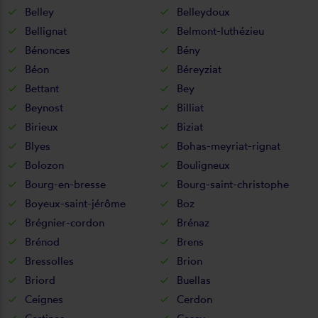
Belley
Belleydoux
Bellignat
Belmont-luthézieu
Bénonces
Bény
Béon
Béreyziat
Bettant
Bey
Beynost
Billiat
Birieux
Biziat
Blyes
Bohas-meyriat-rignat
Bolozon
Bouligneux
Bourg-en-bresse
Bourg-saint-christophe
Boyeux-saint-jérôme
Boz
Brégnier-cordon
Brénaz
Brénod
Brens
Bressolles
Brion
Briord
Buellas
Ceignes
Cerdon