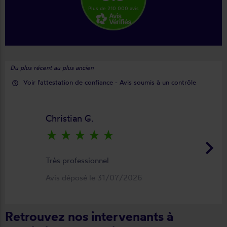
Plus de 210 000 avis
Du plus récent au plus ancien
Voir l'attestation de confiance - Avis soumis à un contrôle
help_outline
Christian G.
star_rate
star_rate
star_rate
star_rate
star_rate
keyboard_arrow_right
Très professionnel
Avis déposé le 31/07/2026
Retrouvez nos intervenants à