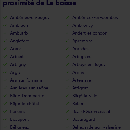
proximité de La boisse
Ambérieu-en-bugey
Ambérieux-en-dombes
Ambléon
Ambronay
Ambutrix
Andert-et-condon
Anglefort
Apremont
Aranc
Arandas
Arbent
Arbignieu
Arbigny
Arboys en Bugey
Argis
Armix
Ars-sur-formans
Artemare
Asnières-sur-saône
Attignat
Bâgé-Dommartin
Bâgé-la-ville
Bâgé-le-châtel
Balan
Baneins
Béard-Géovreissiat
Beaupont
Beauregard
Béligneux
Bellegarde-sur-valserine