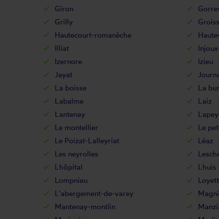
Giron
Gorre
Grilly
Groiss
Hautecourt-romanèche
Haute
Illiat
Injoux
Izernore
Izieu
Jayat
Journ
La boisse
La bu
Labalme
Laiz
Lantenay
Lapey
Le montellier
Le pe
Le Poizat-Lalleyriat
Léaz
Les neyrolles
Lesch
Lhôpital
Lhuis
Lompnieu
Loyett
L'abergement-de-varey
Magni
Mantenay-montlin
Manzi