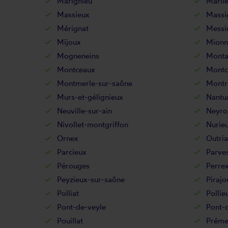
Marignieu
Marli
Massieux
Massi
Mérignat
Messi
Mijoux
Mionn
Mogneneins
Monta
Montceaux
Montc
Montmerle-sur-saône
Montr
Murs-et-gélignieux
Nantu
Neuville-sur-ain
Neyro
Nivollet-montgriffon
Nurie
Ornex
Outria
Parcieux
Parve
Pérouges
Perre
Peyzieux-sur-saône
Pirajo
Polliat
Pollie
Pont-de-veyle
Pont-d
Pouillat
Préme