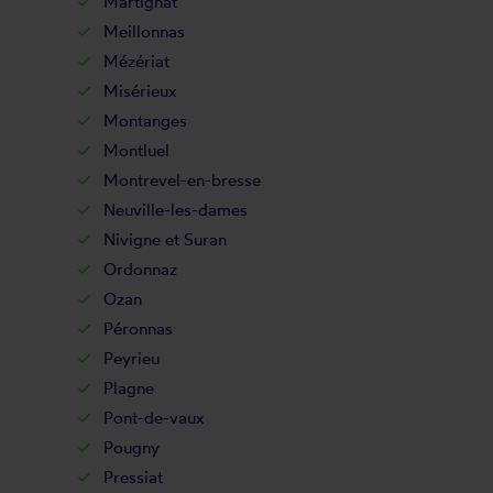
Martignat
Meillonnas
Mézériat
Misérieux
Montanges
Montluel
Montrevel-en-bresse
Neuville-les-dames
Nivigne et Suran
Ordonnaz
Ozan
Péronnas
Peyrieu
Plagne
Pont-de-vaux
Pougny
Pressiat