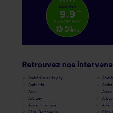
star_rate
star_rate
star_rate
star_rate
star_rate
Excellence
9.9
/10
Plus de 210 000 avis
Retrouvez nos intervena
Ambérieu-en-bugey
Ambér
Ambutrix
Ander
Aranc
Arand
Arbigny
Arboy
Ars-sur-formans
Artem
Bâgé-Dommartin
Bâgé-l