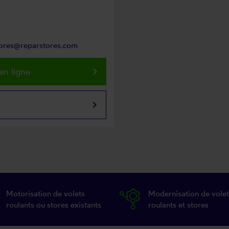
stores@reparstores.com
keyboard_arrow_right
en ligne
keyboard_arrow_right
Motorisation de volets
Modernisation de volet
roulants ou stores existants
roulants et stores