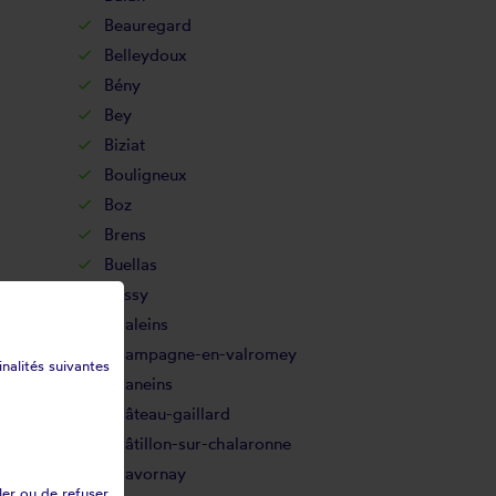
Beauregard
Belleydoux
Bény
Bey
Biziat
Bouligneux
Boz
Brens
Buellas
Cessy
Chaleins
Champagne-en-valromey
inalités suivantes
Chaneins
Château-gaillard
Châtillon-sur-chalaronne
Chavornay
ler ou de refuser