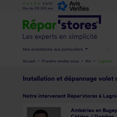
9.9/10
star_rate
star_rate
star_rate
star_rate
star_rate
Plus de 210 000 avis
Nos prestations aux particuliers
Accueil
Prendre rendez-vous
Ain
Lagnieu
Installation et dépannage volet 
Notre intervenant Répar'stores à Lagni
Ambérieu en Bugey 
Côtière / Dombes