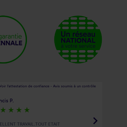
Voir l'attestation de confiance - Avis soumis à un contrôle
ncis P.
star_rate
star_rate
star_rate
star_rate
keyboard_arrow_right
ELLENT TRAVAIL.TOUT ETAIT