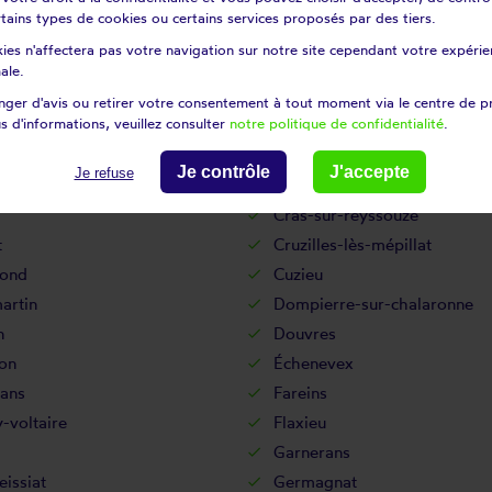
y-sur-ain
Cheignieu-la-balme
certains types de cookies ou certains services proposés par des tiers.
y
Chézery-forens
ies n'affectera pas votre navigation sur notre site cependant votre expérien
eu
Coligny
ale.
d
Condamine
ger d'avis ou retirer votre consentement à tout moment via le centre de p
s d'informations, veuillez consulter
notre politique de confidentialité
.
ançon
Contrevoz
les
Corlier
Je contrôle
J'accepte
Je refuse
oz
Corveissiat
Cras-sur-reyssouze
t
Cruzilles-lès-mépillat
fond
Cuzieu
rtin
Dompierre-sur-chalaronne
n
Douvres
on
Échenevex
ans
Fareins
-voltaire
Flaxieu
Garnerans
issiat
Germagnat