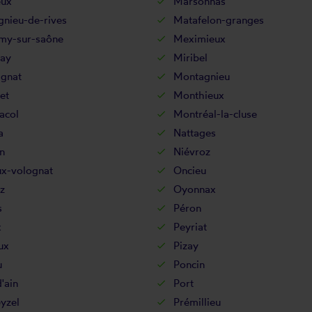
eux
Marsonnas
gnieu-de-rives
Matafelon-granges
my-sur-saône
Meximieux
ay
Miribel
gnat
Montagnieu
et
Monthieux
acol
Montréal-la-cluse
a
Nattages
n
Niévroz
ux-volognat
Oncieu
z
Oyonnax
s
Péron
x
Peyriat
ux
Pizay
u
Poncin
'ain
Port
yzel
Prémillieu