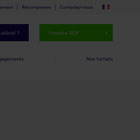
tement
Récompenses
Contactez-nous
tériel ?
Prendre RDV
keyboard_arrow_right
gagements
Nos forfaits