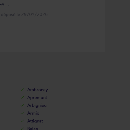
FAIT.
s déposé le 29/07/2026
Ambronay
Apremont
Arbignieu
Armix
Attignat
Balan