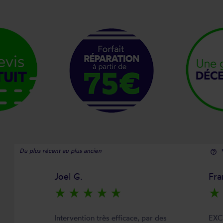
Du plus récent au plus ancien
help_outline
Joel G.
Fra
star_rate
star_rate
star_rate
star_rate
star_rate
star_rate
Intervention très efficace, par des
EXC