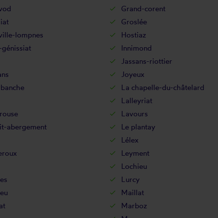
vod
Grand-corent
iat
Groslée
ville-lompnes
Hostiaz
-génissiat
Innimond
Jassans-riottier
ans
Joyeux
rbanche
La chapelle-du-châtelard
Lalleyriat
rouse
Lavours
tit-abergement
Le plantay
Lélex
eroux
Leyment
Lochieu
es
Lurcy
eu
Maillat
at
Marboz