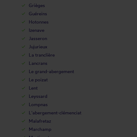
Grièges
Guéreins
Hotonnes
Izenave
Jasseron
Jujurieux
La tranclière
Lancrans
Le grand-abergement
Le poizat
Lent
Leyssard
Lompnas
L'abergement-clémenciat
Malafretaz
Marchamp