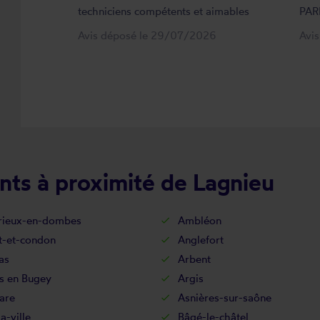
techniciens compétents et aimables
PAR
Avis déposé le 29/07/2026
Avi
nts à proximité de Lagnieu
ieux-en-dombes
Ambléon
t-et-condon
Anglefort
as
Arbent
s en Bugey
Argis
are
Asnières-sur-saône
a-ville
Bâgé-le-châtel