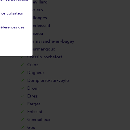
Chevillard
Civrieux
ce utilisateur
Collonges
Condeissiat
références des
Conzieu
Cormaranche-en-bugey
Courmangoux
Cressin-rochefort
Culoz
Dagneux
Dompierre-sur-veyle
Drom
Etrez
Farges
Foissiat
Genouilleux
Gex