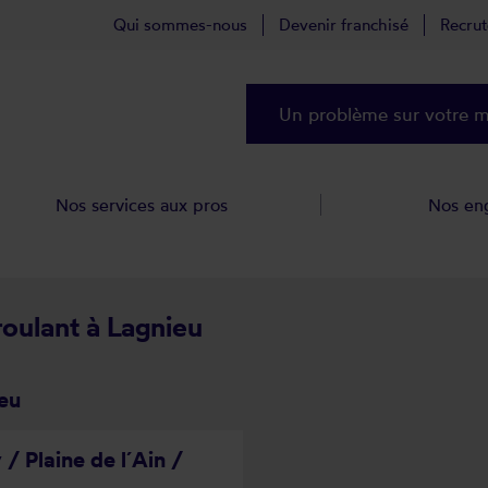
Qui sommes-nous
Devenir franchisé
Recru
Un problème sur votre ma
Nos services aux pros
Nos en
roulant à Lagnieu
eu
/ Plaine de l´Ain /