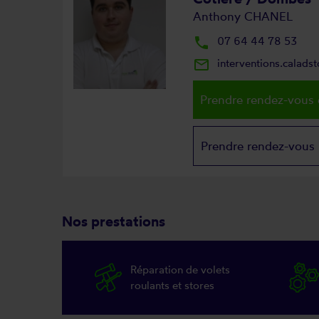
Anthony CHANEL
local_phone
07 64 44 78 53
mail_outline
interventions.calad
Prendre rendez-vous 
Prendre rendez-vous
Nos prestations
Réparation de volets
roulants et stores