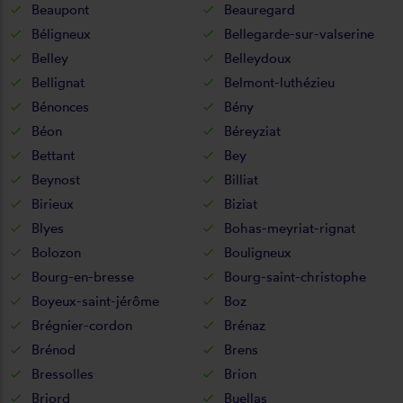
Beaupont
Beauregard
Béligneux
Bellegarde-sur-valserine
Belley
Belleydoux
Bellignat
Belmont-luthézieu
Bénonces
Bény
Béon
Béreyziat
Bettant
Bey
Beynost
Billiat
Birieux
Biziat
Blyes
Bohas-meyriat-rignat
Bolozon
Bouligneux
Bourg-en-bresse
Bourg-saint-christophe
Boyeux-saint-jérôme
Boz
Brégnier-cordon
Brénaz
Brénod
Brens
Bressolles
Brion
Briord
Buellas