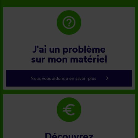
help_outline
J'ai un problème
sur mon matériel
keyboard_arrow_right
Nous vous aidons à en savoir plus
euro
Découvrez