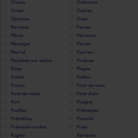
Oncieu
Ordonnaz
Ornex
Outriaz
Oyonnax
Ozan
Parcieux
Parves
Péron
Péronnas
Pérouges
Perrex
Peyriat
Peyrieu
Peyzieux-sur-saône
Pirajoux
Pizay
Plagne
Polliat
Pollieu
Poncin
Pont-de-vaux
Pont-de-veyle
Pont-d'ain
Port
Pougny
Pouillat
Prémeyzel
Prémillieu
Pressiat
Prévessin-moëns
Priay
Pugieu
Ramasse