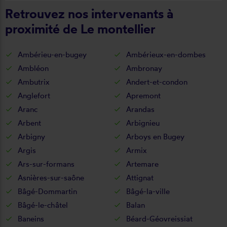
Retrouvez nos intervenants à
proximité de Le montellier
Ambérieu-en-bugey
Ambérieux-en-dombes
Ambléon
Ambronay
Ambutrix
Andert-et-condon
Anglefort
Apremont
Aranc
Arandas
Arbent
Arbignieu
Arbigny
Arboys en Bugey
Argis
Armix
Ars-sur-formans
Artemare
Asnières-sur-saône
Attignat
Bâgé-Dommartin
Bâgé-la-ville
Bâgé-le-châtel
Balan
Baneins
Béard-Géovreissiat