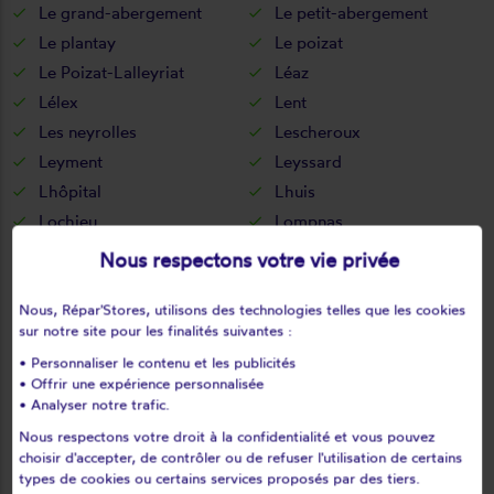
Le grand-abergement
Le petit-abergement
Le plantay
Le poizat
Le Poizat-Lalleyriat
Léaz
Lélex
Lent
Les neyrolles
Lescheroux
Leyment
Leyssard
Lhôpital
Lhuis
Lochieu
Lompnas
Lompnieu
Loyettes
Nous respectons votre vie privée
Lurcy
L'abergement-clémenciat
L'abergement-de-varey
Magnieu
Nous, Répar'Stores, utilisons des technologies telles que les cookies
sur notre site pour les finalités suivantes :
Maillat
Malafretaz
• Personnaliser le contenu et les publicités
Mantenay-montlin
Manziat
• Offrir une expérience personnalisée
Marboz
Marchamp
• Analyser notre trafic.
Marignieu
Marlieux
Nous respectons votre droit à la confidentialité et vous pouvez
choisir d'accepter, de contrôler ou de refuser l'utilisation de certains
Marsonnas
Martignat
types de cookies ou certains services proposés par des tiers.
Massieux
Massignieu-de-rives