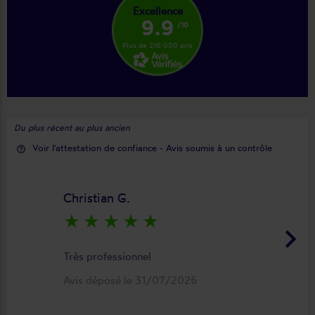
Excellence
9.9
/10
Plus de 210 000 avis
Du plus récent au plus ancien
Voir l'attestation de confiance - Avis soumis à un contrôle
help_outline
Christian G.
star_rate
star_rate
star_rate
star_rate
star_rate
keyboard_arrow_right
Très professionnel
Avis déposé le 31/07/2026