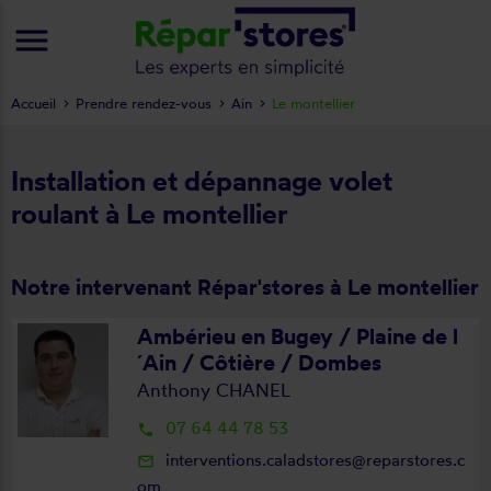
menu
Accueil
Prendre rendez-vous
Ain
Le montellier
Installation et dépannage volet
roulant à Le montellier
Notre intervenant Répar'stores à Le montellier
Ambérieu en Bugey / Plaine de l
´Ain / Côtière / Dombes
Anthony CHANEL
07 64 44 78 53
local_phone
interventions.caladstores@reparstores.c
mail_outline
om