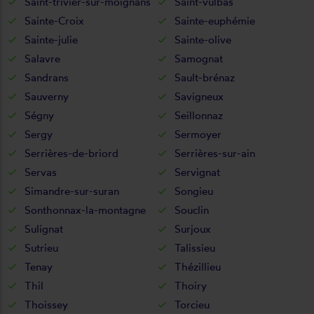
Saint-trivier-sur-moignans
Saint-vulbas
Sainte-Croix
Sainte-euphémie
Sainte-julie
Sainte-olive
Salavre
Samognat
Sandrans
Sault-brénaz
Sauverny
Savigneux
Ségny
Seillonnaz
Sergy
Sermoyer
Serrières-de-briord
Serrières-sur-ain
Servas
Servignat
Simandre-sur-suran
Songieu
Sonthonnax-la-montagne
Souclin
Sulignat
Surjoux
Sutrieu
Talissieu
Tenay
Thézillieu
Thil
Thoiry
Thoissey
Torcieu