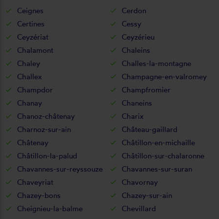
Ceignes
Cerdon
Certines
Cessy
Ceyzériat
Ceyzérieu
Chalamont
Chaleins
Chaley
Challes-la-montagne
Challex
Champagne-en-valromey
Champdor
Champfromier
Chanay
Chaneins
Chanoz-châtenay
Charix
Charnoz-sur-ain
Château-gaillard
Châtenay
Châtillon-en-michaille
Châtillon-la-palud
Châtillon-sur-chalaronne
Chavannes-sur-reyssouze
Chavannes-sur-suran
Chaveyriat
Chavornay
Chazey-bons
Chazey-sur-ain
Cheignieu-la-balme
Chevillard