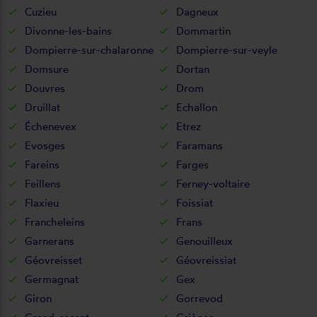
Cuzieu
Dagneux
Divonne-les-bains
Dommartin
Dompierre-sur-chalaronne
Dompierre-sur-veyle
Domsure
Dortan
Douvres
Drom
Druillat
Echallon
Échenevex
Etrez
Evosges
Faramans
Fareins
Farges
Feillens
Ferney-voltaire
Flaxieu
Foissiat
Francheleins
Frans
Garnerans
Genouilleux
Géovreisset
Géovreissiat
Germagnat
Gex
Giron
Gorrevod