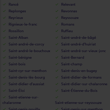
Rancé
Relevant
Replonges
Revonnas
Reyrieux
Reyssouze
Rignieux-le-franc
Romans
Rossillon
Ruffieu
Saint-Alban
Saint-andré-de-bâgé
Saint-andré-de-corcy
Saint-andré-d'huiriat
Saint-andré-le-bouchoux
Saint-andré-sur-vieux-jonc
Saint-bénigne
Saint-Bernard
Saint-bois
Saint-champ
Saint-cyr-sur-menthon
Saint-denis-en-bugey
Saint-denis-lès-bourg
Saint-didier-de-formans
Saint-didier-d'aussiat
Saint-didier-sur-chalaronne
Saint-Éloi
Saint-Étienne-du-Bois
Saint-etienne-sur-
chalaronne
Saint-etienne-sur-reyssouze
Saint-genis-pouilly
Saint-genis-sur-menthon