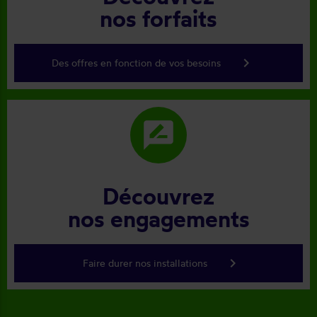
nos forfaits
keyboard_arrow_right
Des offres en fonction de vos besoins
rate_review
Découvrez
nos engagements
keyboard_arrow_right
Faire durer nos installations