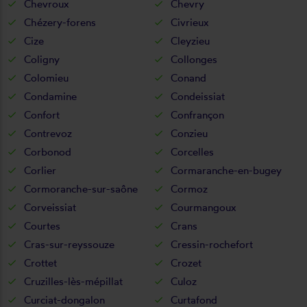
Chevroux
Chevry
Chézery-forens
Civrieux
Cize
Cleyzieu
Coligny
Collonges
Colomieu
Conand
Condamine
Condeissiat
Confort
Confrançon
Contrevoz
Conzieu
Corbonod
Corcelles
Corlier
Cormaranche-en-bugey
Cormoranche-sur-saône
Cormoz
Corveissiat
Courmangoux
Courtes
Crans
Cras-sur-reyssouze
Cressin-rochefort
Crottet
Crozet
Cruzilles-lès-mépillat
Culoz
Curciat-dongalon
Curtafond