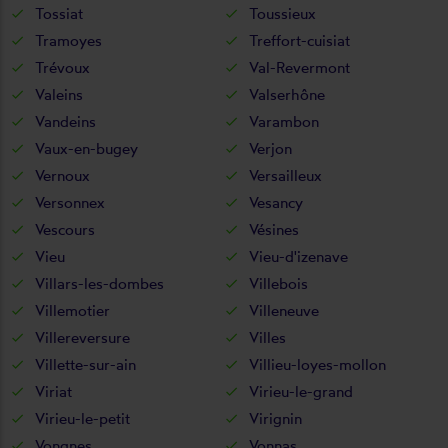
Tossiat
Toussieux
Tramoyes
Treffort-cuisiat
Trévoux
Val-Revermont
Valeins
Valserhône
Vandeins
Varambon
Vaux-en-bugey
Verjon
Vernoux
Versailleux
Versonnex
Vesancy
Vescours
Vésines
Vieu
Vieu-d'izenave
Villars-les-dombes
Villebois
Villemotier
Villeneuve
Villereversure
Villes
Villette-sur-ain
Villieu-loyes-mollon
Viriat
Virieu-le-grand
Virieu-le-petit
Virignin
Vongnes
Vonnas