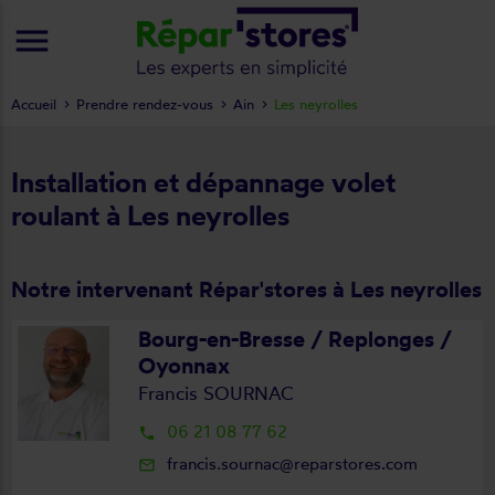
menu
Accueil
Prendre rendez-vous
Ain
Les neyrolles
Installation et dépannage volet
roulant à Les neyrolles
Notre intervenant Répar'stores à Les neyrolles
Bourg-en-Bresse / Replonges /
Oyonnax
Francis SOURNAC
06 21 08 77 62
local_phone
francis.sournac@reparstores.com
mail_outline