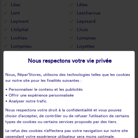
Léaz
Lélex
Lent
Lescheroux
Leyment
Leyssard
Lhôpital
Lhuis
Lochieu
Lompnas
Lompnieu
Loyettes
Lurcy
L'abergement-clémenciat
Nous respectons votre vie privée
L'abergement-de-varey
Magnieu
Maillat
Malafretaz
Nous, Répar'Stores, utilisons des technologies telles que les cookies
Mantenay-montlin
Manziat
sur notre site pour les finalités suivantes :
Marboz
Marchamp
• Personnaliser le contenu et les publicités
• Offrir une expérience personnalisée
Marignieu
Marlieux
• Analyser notre trafic.
Marsonnas
Martignat
Nous respectons votre droit à la confidentialité et vous pouvez
Massieux
Massignieu-de-rives
choisir d'accepter, de contrôler ou de refuser l'utilisation de certains
Matafelon-granges
Meillonnas
types de cookies ou certains services proposés par des tiers.
Mérignat
Messimy-sur-saône
Le refus des cookies n'affectera pas votre navigation sur notre site
cependant votre expérience utilisateur sera moins optimale.
Meximieux
Mézériat