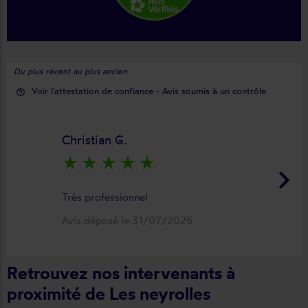
Du plus récent au plus ancien
Voir l'attestation de confiance - Avis soumis à un contrôle
help_outline
Christian G.
star_rate
star_rate
star_rate
star_rate
star_rate
keyboard_arrow_right
Très professionnel
Avis déposé le 31/07/2026
Retrouvez nos intervenants à
proximité de Les neyrolles