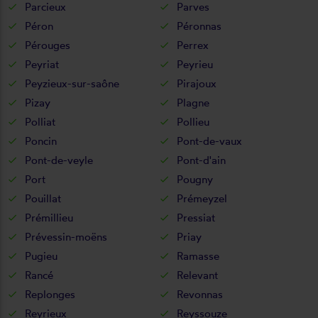
Parcieux
Parves
Péron
Péronnas
Pérouges
Perrex
Peyriat
Peyrieu
Peyzieux-sur-saône
Pirajoux
Pizay
Plagne
Polliat
Pollieu
Poncin
Pont-de-vaux
Pont-de-veyle
Pont-d'ain
Port
Pougny
Pouillat
Prémeyzel
Prémillieu
Pressiat
Prévessin-moëns
Priay
Pugieu
Ramasse
Rancé
Relevant
Replonges
Revonnas
Reyrieux
Reyssouze