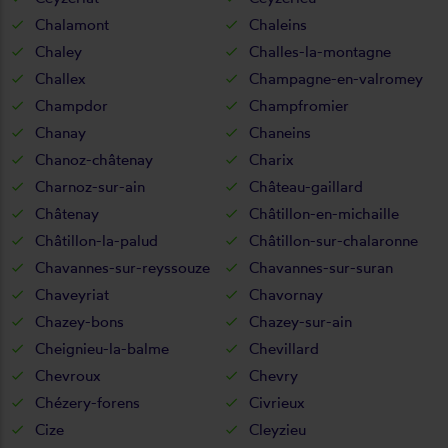
Chalamont
Chaleins
Chaley
Challes-la-montagne
Challex
Champagne-en-valromey
Champdor
Champfromier
Chanay
Chaneins
Chanoz-châtenay
Charix
Charnoz-sur-ain
Château-gaillard
Châtenay
Châtillon-en-michaille
Châtillon-la-palud
Châtillon-sur-chalaronne
Chavannes-sur-reyssouze
Chavannes-sur-suran
Chaveyriat
Chavornay
Chazey-bons
Chazey-sur-ain
Cheignieu-la-balme
Chevillard
Chevroux
Chevry
Chézery-forens
Civrieux
Cize
Cleyzieu