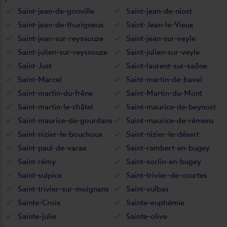
Saint-jean-de-gonville
Saint-jean-de-niost
Saint-jean-de-thurigneux
Saint-Jean-le-Vieux
Saint-jean-sur-reyssouze
Saint-jean-sur-veyle
Saint-julien-sur-reyssouze
Saint-julien-sur-veyle
Saint-Just
Saint-laurent-sur-saône
Saint-Marcel
Saint-martin-de-bavel
Saint-martin-du-frêne
Saint-Martin-du-Mont
Saint-martin-le-châtel
Saint-maurice-de-beynost
Saint-maurice-de-gourdans
Saint-maurice-de-rémens
Saint-nizier-le-bouchoux
Saint-nizier-le-désert
Saint-paul-de-varax
Saint-rambert-en-bugey
Saint-rémy
Saint-sorlin-en-bugey
Saint-sulpice
Saint-trivier-de-courtes
Saint-trivier-sur-moignans
Saint-vulbas
Sainte-Croix
Sainte-euphémie
Sainte-julie
Sainte-olive