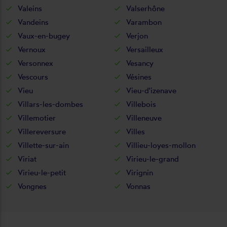
Valeins
Valserhône
Vandeins
Varambon
Vaux-en-bugey
Verjon
Vernoux
Versailleux
Versonnex
Vesancy
Vescours
Vésines
Vieu
Vieu-d'izenave
Villars-les-dombes
Villebois
Villemotier
Villeneuve
Villereversure
Villes
Villette-sur-ain
Villieu-loyes-mollon
Viriat
Virieu-le-grand
Virieu-le-petit
Virignin
Vongnes
Vonnas