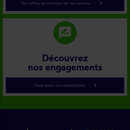
keyboard_arrow_right
Des offres en fonction de vos besoins
rate_review
Découvrez
nos engagements
keyboard_arrow_right
Faire durer nos installations