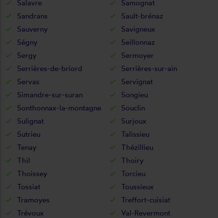
Salavre
Samognat
Sandrans
Sault-brénaz
Sauverny
Savigneux
Ségny
Seillonnaz
Sergy
Sermoyer
Serrières-de-briord
Serrières-sur-ain
Servas
Servignat
Simandre-sur-suran
Songieu
Sonthonnax-la-montagne
Souclin
Sulignat
Surjoux
Sutrieu
Talissieu
Tenay
Thézillieu
Thil
Thoiry
Thoissey
Torcieu
Tossiat
Toussieux
Tramoyes
Treffort-cuisiat
Trévoux
Val-Revermont