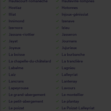
Hautecourt-romanèche
Hauteville-lompnes
Hostiaz
Hotonnes
Illiat
Injoux-génissiat
Innimond
Izenave
Izernore
Izieu
Jassans-riottier
Jasseron
Jayat
Journans
Joyeux
Jujurieux
La boisse
La burbanche
La chapelle-du-châtelard
La tranclière
Labalme
Lagnieu
Laiz
Lalleyriat
Lancrans
Lantenay
Lapeyrouse
Lavours
Le grand-abergement
Le montellier
Le petit-abergement
Le plantay
Le poizat
Le Poizat-Lalleyriat