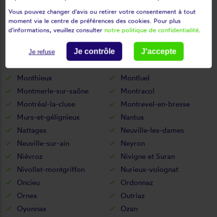
Vous pouvez changer d'avis ou retirer votre consentement à tout
Mijoux
Mionnay
moment via le centre de préférences des cookies. Pour plus
Miribel
Misérieux
d'informations, veuillez consulter
notre politique de confidentialité
.
Mogneneins
Montagnat
Montagnieu
Montanges
Je contrôle
J'accepte
Je refuse
Montceaux
Montcet
Monthieux
Montluel
Montmerle-sur-saône
Montracol
Montréal-la-cluse
Montrevel-en-bresse
Murs-et-gélignieux
Nantua
Nattages
Neuville-les-dames
Neuville-sur-ain
Neyron
Niévroz
Nivigne et Suran
Nivollet-montgriffon
Nurieux-volognat
Oncieu
Ordonnaz
Ornex
Outriaz
Oyonnax
Ozan