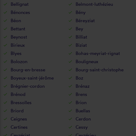
Bellignat
Belmont-luthézieu
Bénonces
Bény
Béon
Béreyziat
Bettant
Bey
Beynost
Billiat
Birieux
Biziat
Blyes
Bohas-meyriat-rignat
Bolozon
Bouligneux
Bourg-en-bresse
Bourg-saint-christophe
Boyeux-saint-jérôme
Boz
Brégnier-cordon
Brénaz
Brénod
Brens
Bressolles
Brion
Briord
Buellas
Ceignes
Cerdon
Certines
Cessy
Ceyzériat
Ceyzérieu