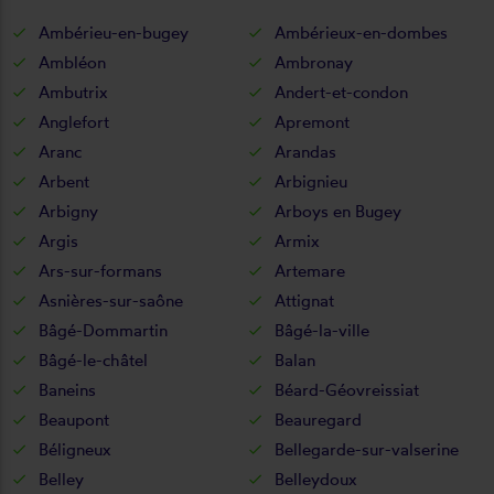
Ambérieu-en-bugey
Ambérieux-en-dombes
Ambléon
Ambronay
Ambutrix
Andert-et-condon
Anglefort
Apremont
Aranc
Arandas
Arbent
Arbignieu
Arbigny
Arboys en Bugey
Argis
Armix
Ars-sur-formans
Artemare
Asnières-sur-saône
Attignat
Bâgé-Dommartin
Bâgé-la-ville
Bâgé-le-châtel
Balan
Baneins
Béard-Géovreissiat
Beaupont
Beauregard
Béligneux
Bellegarde-sur-valserine
Belley
Belleydoux