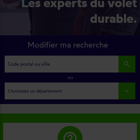
Les experts du volet
durable.
Modifier ma recherche
search
ou
Choisissez un département
help_outline