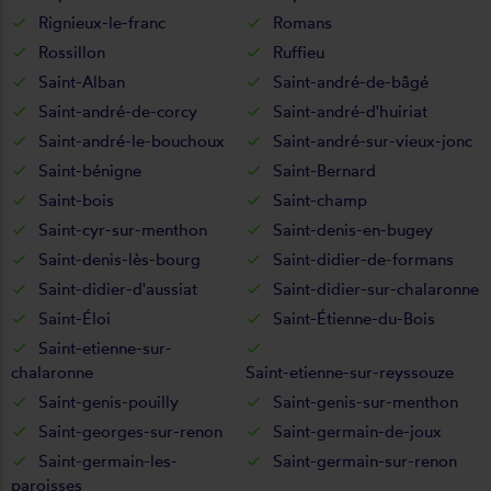
Rignieux-le-franc
Romans
Rossillon
Ruffieu
Saint-Alban
Saint-andré-de-bâgé
Saint-andré-de-corcy
Saint-andré-d'huiriat
Saint-andré-le-bouchoux
Saint-andré-sur-vieux-jonc
Saint-bénigne
Saint-Bernard
Saint-bois
Saint-champ
Saint-cyr-sur-menthon
Saint-denis-en-bugey
Saint-denis-lès-bourg
Saint-didier-de-formans
Saint-didier-d'aussiat
Saint-didier-sur-chalaronne
Saint-Éloi
Saint-Étienne-du-Bois
Saint-etienne-sur-
chalaronne
Saint-etienne-sur-reyssouze
Saint-genis-pouilly
Saint-genis-sur-menthon
Saint-georges-sur-renon
Saint-germain-de-joux
Saint-germain-les-
Saint-germain-sur-renon
paroisses