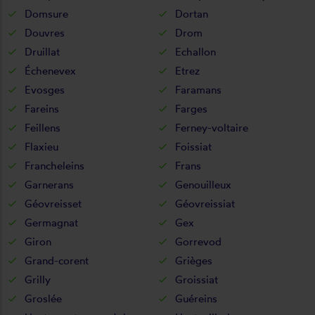
Domsure
Dortan
Douvres
Drom
Druillat
Echallon
Échenevex
Etrez
Evosges
Faramans
Fareins
Farges
Feillens
Ferney-voltaire
Flaxieu
Foissiat
Francheleins
Frans
Garnerans
Genouilleux
Géovreisset
Géovreissiat
Germagnat
Gex
Giron
Gorrevod
Grand-corent
Grièges
Grilly
Groissiat
Groslée
Guéreins