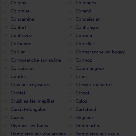
Coligny
Collonges
Colomieu
Conand
Condamine
Condeissiat
Confort
Confrançon
Contrevoz
Conzieu
Corbonod
Corcelles
Corlier
Cormaranche-en-bugey
Cormoranche-sur-saône
Cormoz
Corveissiat
Courmangoux
Courtes
Crans
Cras-sur-reyssouze
Cressin-rochefort
Crottet
Crozet
Cruzilles-lès-mépillat
Culoz
Curciat-dongalon
Curtafond
Cuzieu
Dagneux
Divonne-les-bains
Dommartin
Dompierre-sur-chalaronne
Dompierre-sur-veyle