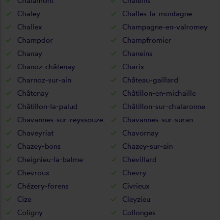
Chalamont
Chaleins
Chaley
Challes-la-montagne
Challex
Champagne-en-valromey
Champdor
Champfromier
Chanay
Chaneins
Chanoz-châtenay
Charix
Charnoz-sur-ain
Château-gaillard
Châtenay
Châtillon-en-michaille
Châtillon-la-palud
Châtillon-sur-chalaronne
Chavannes-sur-reyssouze
Chavannes-sur-suran
Chaveyriat
Chavornay
Chazey-bons
Chazey-sur-ain
Cheignieu-la-balme
Chevillard
Chevroux
Chevry
Chézery-forens
Civrieux
Cize
Cleyzieu
Coligny
Collonges