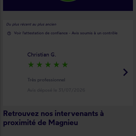
Du plus récent au plus ancien
Voir l'attestation de confiance - Avis soumis à un contrôle
help_outline
Christian G.
star_rate
star_rate
star_rate
star_rate
star_rate
keyboard_arrow_right
Très professionnel
Avis déposé le 31/07/2026
Retrouvez nos intervenants à
proximité de Magnieu