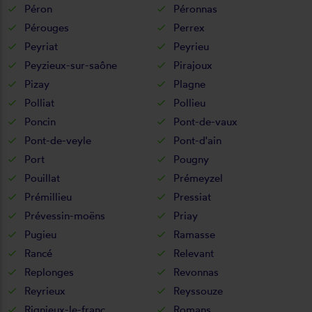
Péron
Péronnas
Pérouges
Perrex
Peyriat
Peyrieu
Peyzieux-sur-saône
Pirajoux
Pizay
Plagne
Polliat
Pollieu
Poncin
Pont-de-vaux
Pont-de-veyle
Pont-d'ain
Port
Pougny
Pouillat
Prémeyzel
Prémillieu
Pressiat
Prévessin-moëns
Priay
Pugieu
Ramasse
Rancé
Relevant
Replonges
Revonnas
Reyrieux
Reyssouze
Rignieux-le-franc
Romans