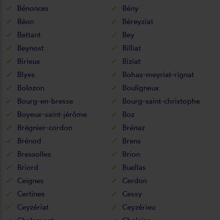
Bénonces
Bény
Béon
Béreyziat
Bettant
Bey
Beynost
Billiat
Birieux
Biziat
Blyes
Bohas-meyriat-rignat
Bolozon
Bouligneux
Bourg-en-bresse
Bourg-saint-christophe
Boyeux-saint-jérôme
Boz
Brégnier-cordon
Brénaz
Brénod
Brens
Bressolles
Brion
Briord
Buellas
Ceignes
Cerdon
Certines
Cessy
Ceyzériat
Ceyzérieu