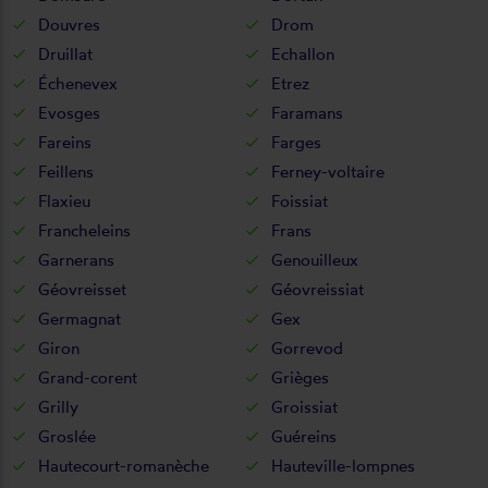
Douvres
Drom
Druillat
Echallon
Échenevex
Etrez
Evosges
Faramans
Fareins
Farges
Feillens
Ferney-voltaire
Flaxieu
Foissiat
Francheleins
Frans
Garnerans
Genouilleux
Géovreisset
Géovreissiat
Germagnat
Gex
Giron
Gorrevod
Grand-corent
Grièges
Grilly
Groissiat
Groslée
Guéreins
Hautecourt-romanèche
Hauteville-lompnes