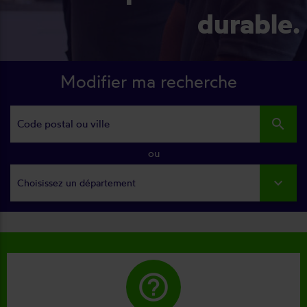
durable.
Modifier ma recherche
search
ou
Choisissez un département
help_outline