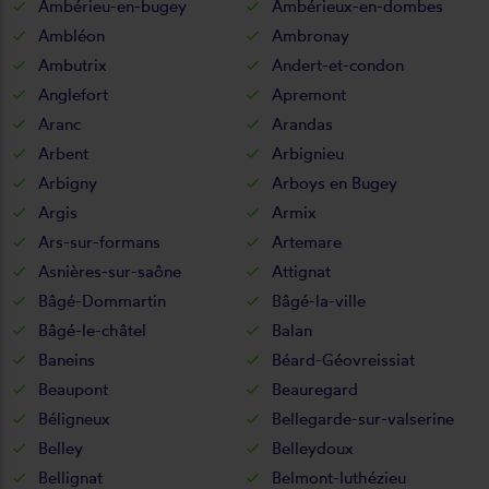
Ambérieu-en-bugey
Ambérieux-en-dombes
Ambléon
Ambronay
Ambutrix
Andert-et-condon
Anglefort
Apremont
Aranc
Arandas
Arbent
Arbignieu
Arbigny
Arboys en Bugey
Argis
Armix
Ars-sur-formans
Artemare
Asnières-sur-saône
Attignat
Bâgé-Dommartin
Bâgé-la-ville
Bâgé-le-châtel
Balan
Baneins
Béard-Géovreissiat
Beaupont
Beauregard
Béligneux
Bellegarde-sur-valserine
Belley
Belleydoux
Bellignat
Belmont-luthézieu