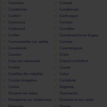
Colomieu
Conand
Condamine
Condeissiat
Confort
Confrançon
Contrevoz
Conzieu
Corbonod
Corcelles
Corlier
Cormaranche-en-bugey
Cormoranche-sur-saône
Cormoz
Corveissiat
Courmangoux
Courtes
Crans
Cras-sur-reyssouze
Cressin-rochefort
Crottet
Crozet
Cruzilles-lès-mépillat
Culoz
Curciat-dongalon
Curtafond
Cuzieu
Dagneux
Divonne-les-bains
Dommartin
Dompierre-sur-chalaronne
Dompierre-sur-veyle
Domsure
Dortan