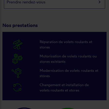
keyboard_arrow_right
Prendre rendez-vous
Nos prestations
Réparation de volets roulants et
stores
Motorisation de volets roulants ou
stores existants
Modernisation de volets roulants et
stores
Changement et installation de
volets roulants et stores