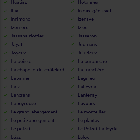
Hostiaz
Hotonnes
Illiat
Injoux-génissiat
Innimond
Izenave
Izernore
Izieu
Jassans-riottier
Jasseron
Jayat
Journans
Joyeux
Jujurieux
La boisse
La burbanche
La chapelle-du-châtelard
La tranclière
Labalme
Lagnieu
Laiz
Lalleyriat
Lancrans
Lantenay
Lapeyrouse
Lavours
Le grand-abergement
Le montellier
Le petit-abergement
Le plantay
Le poizat
Le Poizat-Lalleyriat
Léaz
Lélex