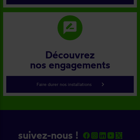
rate_review
Découvrez
nos engagements
keyboard_arrow_right
Faire durer nos installations
suivez-nous !