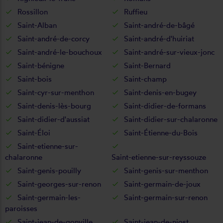
Rossillon
Ruffieu
Saint-Alban
Saint-andré-de-bâgé
Saint-andré-de-corcy
Saint-andré-d'huiriat
Saint-andré-le-bouchoux
Saint-andré-sur-vieux-jonc
Saint-bénigne
Saint-Bernard
Saint-bois
Saint-champ
Saint-cyr-sur-menthon
Saint-denis-en-bugey
Saint-denis-lès-bourg
Saint-didier-de-formans
Saint-didier-d'aussiat
Saint-didier-sur-chalaronne
Saint-Éloi
Saint-Étienne-du-Bois
Saint-etienne-sur-
chalaronne
Saint-etienne-sur-reyssouze
Saint-genis-pouilly
Saint-genis-sur-menthon
Saint-georges-sur-renon
Saint-germain-de-joux
Saint-germain-les-
Saint-germain-sur-renon
paroisses
Saint-jean-de-gonville
Saint-jean-de-niost