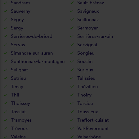
Sandrans
Sault-brénaz
Sauverny
Savigneux
Ségny
Seillonnaz
Sergy
Sermoyer
Serrières-de-briord
Serrières-sur-ain
Servas
Servignat
Simandre-sur-suran
Songieu
Sonthonnax-la-montagne
Souclin
Sulignat
Surjoux
Sutrieu
Talissieu
Tenay
Thézillieu
Thil
Thoiry
Thoissey
Torcieu
Tossiat
Toussieux
Tramoyes
Treffort-cuisiat
Trévoux
Val-Revermont
Valeins
Valserhône