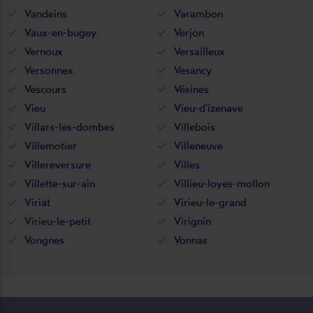
Vandeins
Varambon
Vaux-en-bugey
Verjon
Vernoux
Versailleux
Versonnex
Vesancy
Vescours
Vésines
Vieu
Vieu-d'izenave
Villars-les-dombes
Villebois
Villemotier
Villeneuve
Villereversure
Villes
Villette-sur-ain
Villieu-loyes-mollon
Viriat
Virieu-le-grand
Virieu-le-petit
Virignin
Vongnes
Vonnas