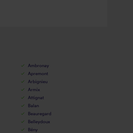
Ambronay
Apremont
Arbignieu
Armix
Attignat
Balan
Beauregard
Belleydoux
Bény