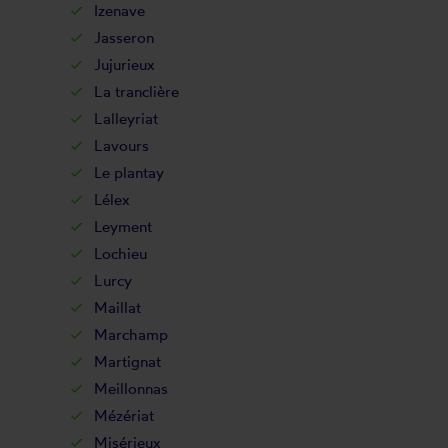
Izenave
Jasseron
Jujurieux
La tranclière
Lalleyriat
Lavours
Le plantay
Lélex
Leyment
Lochieu
Lurcy
Maillat
Marchamp
Martignat
Meillonnas
Mézériat
Misérieux