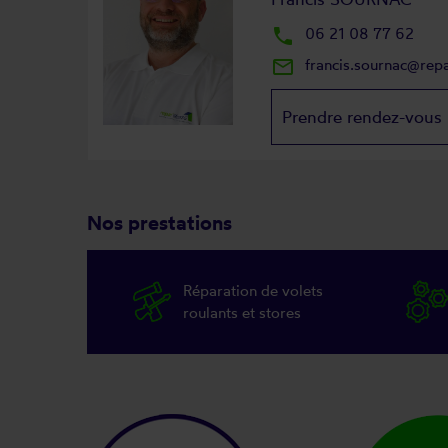
local_phone
06 21 08 77 62
mail_outline
francis.sournac@rep
Prendre rendez-vous
Nos prestations
Réparation de volets
roulants et stores