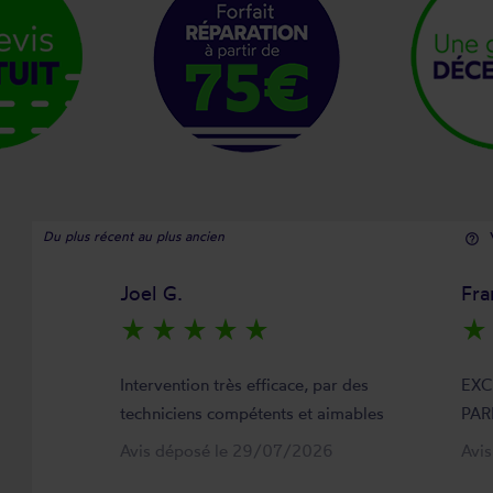
Du plus récent au plus ancien
help_outline
Joel G.
Fra
star_rate
star_rate
star_rate
star_rate
star_rate
star_rate
Intervention très efficace, par des
EXC
techniciens compétents et aimables
PAR
Avis déposé le 29/07/2026
Avi