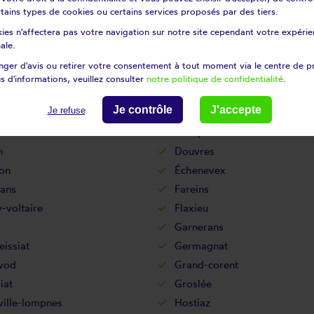
certains types de cookies ou certains services proposés par des tiers.
ançon
Contrevoz
ies n'affectera pas votre navigation sur notre site cependant votre expérien
les
Corlier
ale.
oz
Corveissiat
ger d'avis ou retirer votre consentement à tout moment via le centre de p
Cras-sur-reyssouze
s d'informations, veuillez consulter
notre politique de confidentialité
.
t
Cruzilles-lès-mépillat
Je contrôle
J'accepte
Je refuse
fond
Cuzieu
rtin
Dompierre-sur-chalaronne
n
Douvres
on
Échenevex
ans
Fareins
-voltaire
Flaxieu
Garnerans
issiat
Germagnat
vod
Grand-corent
iat
Groslée
ville-lompnes
Hostiaz