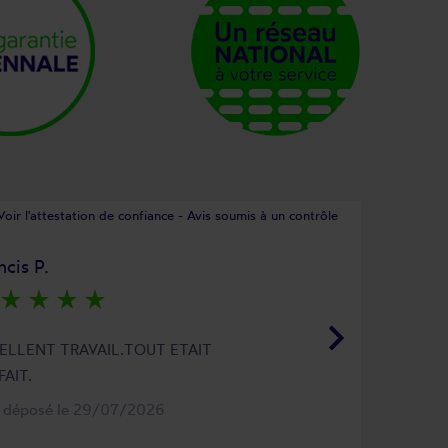
Voir l'attestation de confiance - Avis soumis à un contrôle
ncis P.
star_rate
star_rate
star_rate
star_rate
keyboard_arrow_right
ELLENT TRAVAIL.TOUT ETAIT
FAIT.
s déposé le 29/07/2026