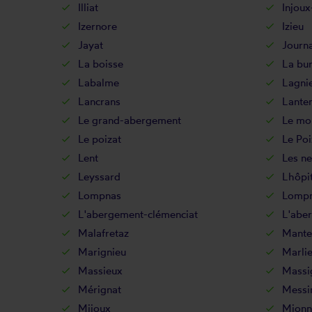
Illiat
Injoux
Izernore
Izieu
Jayat
Journ
La boisse
La bu
Labalme
Lagni
Lancrans
Lante
Le grand-abergement
Le mon
Le poizat
Le Poi
Lent
Les ne
Leyssard
Lhôpit
Lompnas
Lompn
L'abergement-clémenciat
L'abe
Malafretaz
Mante
Marignieu
Marli
Massieux
Massi
Mérignat
Messi
Mijoux
Mionn