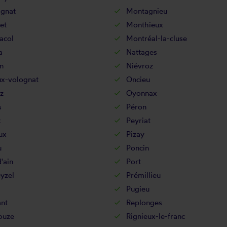
gnat
Montagnieu
et
Monthieux
acol
Montréal-la-cluse
a
Nattages
n
Niévroz
ux-volognat
Oncieu
z
Oyonnax
s
Péron
x
Peyriat
ux
Pizay
u
Poncin
'ain
Port
yzel
Prémillieu
Pugieu
nt
Replonges
ouze
Rignieux-le-franc