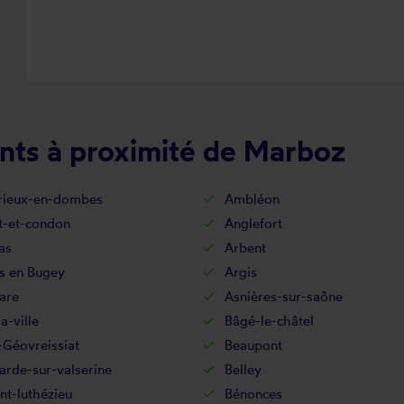
nts à proximité de Marboz
ieux-en-dombes
Ambléon
t-et-condon
Anglefort
as
Arbent
s en Bugey
Argis
are
Asnières-sur-saône
a-ville
Bâgé-le-châtel
-Géovreissiat
Beaupont
arde-sur-valserine
Belley
t-luthézieu
Bénonces