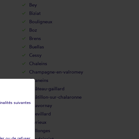
Bey
Biziat
Bouligneux
Boz
Brens
Buellas
Cessy
Chaleins
Champagne-en-valromey
Chaneins
Château-gaillard
Châtillon-sur-chalaronne
inalités suivantes
Chavornay
Chevillard
Civrieux
Collonges
ler ou de refuser
Condeissiat