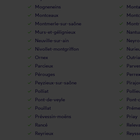
Mogneneins
Monta
Montceaux
Montc
Montmerle-sur-saône
Montr
Murs-et-gélignieux
Nantu
Neuville-sur-ain
Neyro
Nivollet-montgriffon
Nurie
Ornex
Outria
Parcieux
Parve
Pérouges
Perre
Peyzieux-sur-saône
Pirajo
Polliat
Pollie
Pont-de-veyle
Pont-d
Pouillat
Préme
Prévessin-moëns
Priay
Rancé
Releva
Reyrieux
Reyss