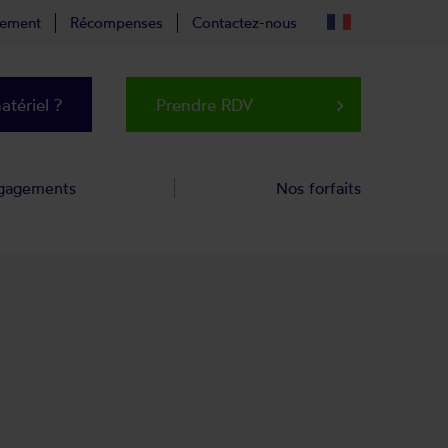
tement
Récompenses
Contactez-nous
tériel ?
Prendre RDV
keyboard_arrow_right
gagements
Nos forfaits