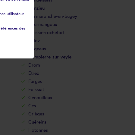
Conzieu
ce utilisateur
Cormaranche-en-bugey
Courmangoux
références des
Cressin-rochefort
Culoz
Dagneux
Dompierre-sur-veyle
Drom
Etrez
Farges
Foissiat
Genouilleux
Gex
Grièges
Guéreins
Hotonnes