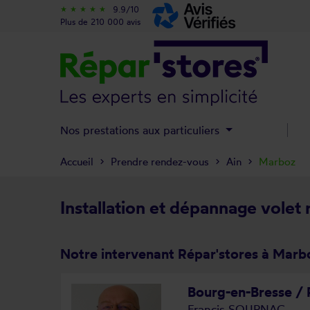
9.9/10
star_rate
star_rate
star_rate
star_rate
star_rate
Plus de 210 000 avis
Nos prestations aux particuliers
Accueil
Prendre rendez-vous
Ain
Marboz
Installation et dépannage volet
Notre intervenant Répar'stores à Marb
Bourg-en-Bresse /
Francis SOURNAC