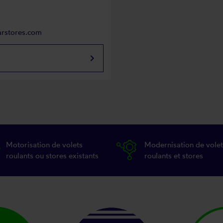
arstores.com
keyboard_arrow_right
Motorisation de volets
Modernisation de volet
roulants ou stores existants
roulants et stores