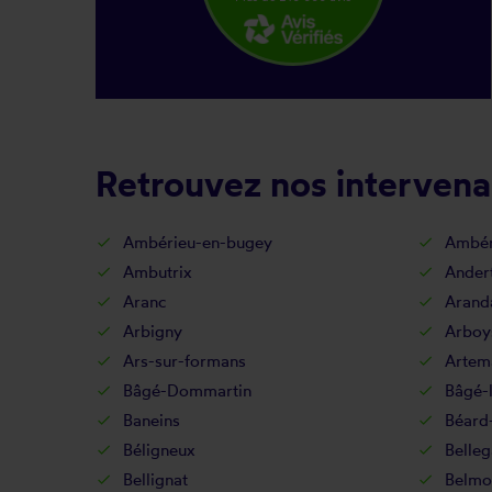
Retrouvez nos intervena
Ambérieu-en-bugey
Ambér
Ambutrix
Ander
Aranc
Arand
Arbigny
Arboy
Ars-sur-formans
Artem
Bâgé-Dommartin
Bâgé-l
Baneins
Béard
Béligneux
Belleg
Bellignat
Belmon