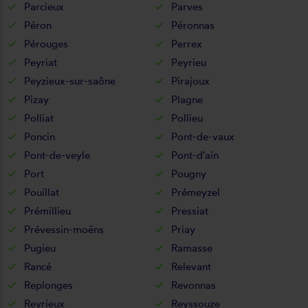
Parcieux
Parves
Péron
Péronnas
Pérouges
Perrex
Peyriat
Peyrieu
Peyzieux-sur-saône
Pirajoux
Pizay
Plagne
Polliat
Pollieu
Poncin
Pont-de-vaux
Pont-de-veyle
Pont-d'ain
Port
Pougny
Pouillat
Prémeyzel
Prémillieu
Pressiat
Prévessin-moëns
Priay
Pugieu
Ramasse
Rancé
Relevant
Replonges
Revonnas
Reyrieux
Reyssouze