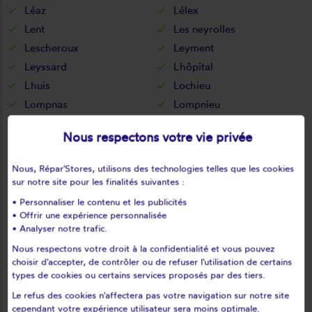
Léaz
Lélex
Lent
Les neyrolles
Lescheroux
Leyment
Leyssard
Lhôpital
Lhuis
Lochieu
Lompnas
Lompnieu
Loyettes
Lurcy
Nous respectons votre vie privée
L'abergement-clémenciat
L'abergement-de-varey
Magnieu
Maillat
Nous, Répar'Stores, utilisons des technologies telles que les cookies
Malafretaz
Mantenay-montlin
sur notre site pour les finalités suivantes :
Manziat
Marboz
• Personnaliser le contenu et les publicités
• Offrir une expérience personnalisée
Marchamp
Marignieu
• Analyser notre trafic.
Marlieux
Marsonnas
Nous respectons votre droit à la confidentialité et vous pouvez
Martignat
Massieux
choisir d'accepter, de contrôler ou de refuser l'utilisation de certains
Matafelon-granges
Meillonnas
types de cookies ou certains services proposés par des tiers.
Mérignat
Messimy-sur-saône
Le refus des cookies n'affectera pas votre navigation sur notre site
cependant votre expérience utilisateur sera moins optimale.
Meximieux
Mézériat