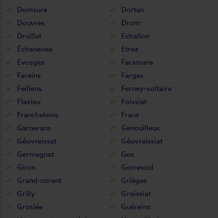
Domsure
Dortan
Douvres
Drom
Druillat
Echallon
Échenevex
Etrez
Evosges
Faramans
Fareins
Farges
Feillens
Ferney-voltaire
Flaxieu
Foissiat
Francheleins
Frans
Garnerans
Genouilleux
Géovreisset
Géovreissiat
Germagnat
Gex
Giron
Gorrevod
Grand-corent
Grièges
Grilly
Groissiat
Groslée
Guéreins