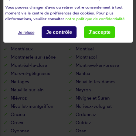
Vous pouvez changer d'avis ou retirer votre consentement à tout
Mijoux
Mionnay
moment via le centre de préférences des cookies. Pour plus
Miribel
Misérieux
d'informations, veuillez consulter
notre politique de confidentialité
.
Mogneneins
Montagnat
Montagnieu
Montanges
Je contrôle
J'accepte
Je refuse
Montceaux
Montcet
Monthieux
Montluel
Montmerle-sur-saône
Montracol
Montréal-la-cluse
Montrevel-en-bresse
Murs-et-gélignieux
Nantua
Nattages
Neuville-les-dames
Neuville-sur-ain
Neyron
Niévroz
Nivigne et Suran
Nivollet-montgriffon
Nurieux-volognat
Oncieu
Ordonnaz
Ornex
Outriaz
Oyonnax
Ozan