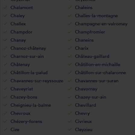
Chalamont
Chaleins
Chaley
Challes-la-montagne
Challex
Champagne-en-valromey
Champdor
Champfromier
Chanay
Chaneins
Chanoz-châtenay
Charix
Charnoz-sur-ain
Château-gaillard
Châtenay
Châtillon-en-michaille
Châtillon-la-palud
Châtillon-sur-chalaronne
Chavannes-sur-reyssouze
Chavannes-sur-suran
Chaveyriat
Chavornay
Chazey-bons
Chazey-sur-ain
Cheignieu-la-balme
Chevillard
Chevroux
Chevry
Chézery-forens
Civrieux
Cize
Cleyzieu