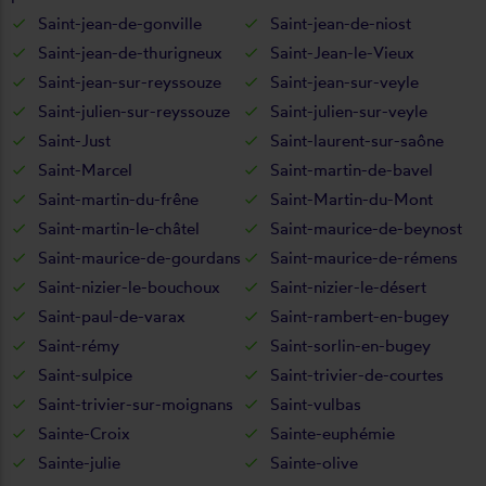
Saint-jean-de-gonville
Saint-jean-de-niost
Saint-jean-de-thurigneux
Saint-Jean-le-Vieux
Saint-jean-sur-reyssouze
Saint-jean-sur-veyle
Saint-julien-sur-reyssouze
Saint-julien-sur-veyle
Saint-Just
Saint-laurent-sur-saône
Saint-Marcel
Saint-martin-de-bavel
Saint-martin-du-frêne
Saint-Martin-du-Mont
Saint-martin-le-châtel
Saint-maurice-de-beynost
Saint-maurice-de-gourdans
Saint-maurice-de-rémens
Saint-nizier-le-bouchoux
Saint-nizier-le-désert
Saint-paul-de-varax
Saint-rambert-en-bugey
Saint-rémy
Saint-sorlin-en-bugey
Saint-sulpice
Saint-trivier-de-courtes
Saint-trivier-sur-moignans
Saint-vulbas
Sainte-Croix
Sainte-euphémie
Sainte-julie
Sainte-olive