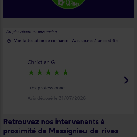
Du plus récent au plus ancien
Voir l'attestation de confiance - Avis soumis à un contrôle
help_outline
Christian G.
star_rate
star_rate
star_rate
star_rate
star_rate
keyboard_arrow_right
Très professionnel
Avis déposé le 31/07/2026
Retrouvez nos intervenants à
proximité de Massignieu-de-rives