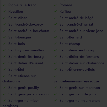
Rignieux-le-franc
Romans
Rossillon
Ruffieu
Saint-Alban
Saint-andré-de-bâgé
Saint-andré-de-corcy
Saint-andré-d'huiriat
Saint-andré-le-bouchoux
Saint-andré-sur-vieux-jonc
Saint-bénigne
Saint-Bernard
Saint-bois
Saint-champ
Saint-cyr-sur-menthon
Saint-denis-en-bugey
Saint-denis-lès-bourg
Saint-didier-de-formans
Saint-didier-d'aussiat
Saint-didier-sur-chalaronne
Saint-Éloi
Saint-Étienne-du-Bois
Saint-etienne-sur-
chalaronne
Saint-etienne-sur-reyssouze
Saint-genis-pouilly
Saint-genis-sur-menthon
Saint-georges-sur-renon
Saint-germain-de-joux
Saint-germain-les-
Saint-germain-sur-renon
paroisses