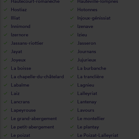
Hautecourt-romanèche
Hauteville-lompnes
Hostiaz
Hotonnes
Illiat
Injoux-génissiat
Innimond
Izenave
Izernore
Izieu
Jassans-riottier
Jasseron
Jayat
Journans
Joyeux
Jujurieux
La boisse
La burbanche
La chapelle-du-châtelard
La tranclière
Labalme
Lagnieu
Laiz
Lalleyriat
Lancrans
Lantenay
Lapeyrouse
Lavours
Le grand-abergement
Le montellier
Le petit-abergement
Le plantay
Le poizat
Le Poizat-Lalleyriat