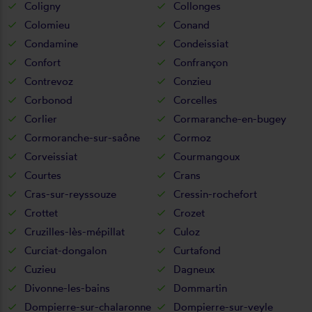
Coligny
Collonges
Colomieu
Conand
Condamine
Condeissiat
Confort
Confrançon
Contrevoz
Conzieu
Corbonod
Corcelles
Corlier
Cormaranche-en-bugey
Cormoranche-sur-saône
Cormoz
Corveissiat
Courmangoux
Courtes
Crans
Cras-sur-reyssouze
Cressin-rochefort
Crottet
Crozet
Cruzilles-lès-mépillat
Culoz
Curciat-dongalon
Curtafond
Cuzieu
Dagneux
Divonne-les-bains
Dommartin
Dompierre-sur-chalaronne
Dompierre-sur-veyle