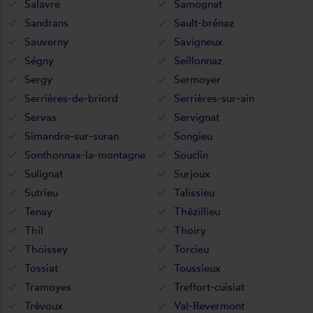
Salavre
Samognat
Sandrans
Sault-brénaz
Sauverny
Savigneux
Ségny
Seillonnaz
Sergy
Sermoyer
Serrières-de-briord
Serrières-sur-ain
Servas
Servignat
Simandre-sur-suran
Songieu
Sonthonnax-la-montagne
Souclin
Sulignat
Surjoux
Sutrieu
Talissieu
Tenay
Thézillieu
Thil
Thoiry
Thoissey
Torcieu
Tossiat
Toussieux
Tramoyes
Treffort-cuisiat
Trévoux
Val-Revermont