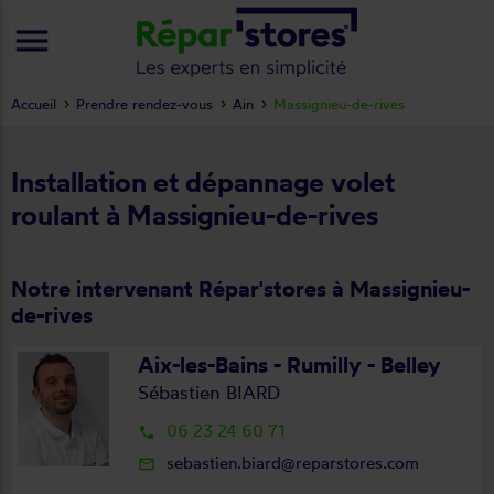
menu
Accueil
Prendre rendez-vous
Ain
Massignieu-de-rives
Installation et dépannage volet
roulant à Massignieu-de-rives
Notre intervenant Répar'stores à Massignieu-
de-rives
Aix-les-Bains - Rumilly - Belley
Sébastien BIARD
06 23 24 60 71
local_phone
sebastien.biard@reparstores.com
mail_outline