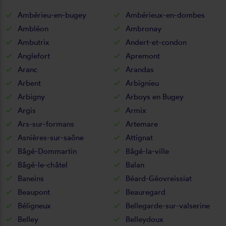
Ambérieu-en-bugey
Ambérieux-en-dombes
Ambléon
Ambronay
Ambutrix
Andert-et-condon
Anglefort
Apremont
Aranc
Arandas
Arbent
Arbignieu
Arbigny
Arboys en Bugey
Argis
Armix
Ars-sur-formans
Artemare
Asnières-sur-saône
Attignat
Bâgé-Dommartin
Bâgé-la-ville
Bâgé-le-châtel
Balan
Baneins
Béard-Géovreissiat
Beaupont
Beauregard
Béligneux
Bellegarde-sur-valserine
Belley
Belleydoux