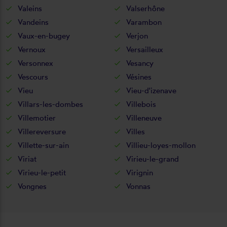
Valeins
Valserhône
Vandeins
Varambon
Vaux-en-bugey
Verjon
Vernoux
Versailleux
Versonnex
Vesancy
Vescours
Vésines
Vieu
Vieu-d'izenave
Villars-les-dombes
Villebois
Villemotier
Villeneuve
Villereversure
Villes
Villette-sur-ain
Villieu-loyes-mollon
Viriat
Virieu-le-grand
Virieu-le-petit
Virignin
Vongnes
Vonnas