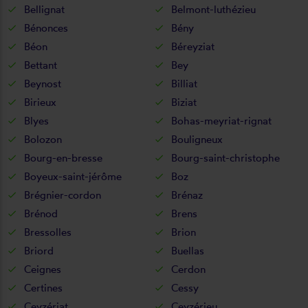
Bellignat
Belmont-luthézieu
Bénonces
Bény
Béon
Béreyziat
Bettant
Bey
Beynost
Billiat
Birieux
Biziat
Blyes
Bohas-meyriat-rignat
Bolozon
Bouligneux
Bourg-en-bresse
Bourg-saint-christophe
Boyeux-saint-jérôme
Boz
Brégnier-cordon
Brénaz
Brénod
Brens
Bressolles
Brion
Briord
Buellas
Ceignes
Cerdon
Certines
Cessy
Ceyzériat
Ceyzérieu