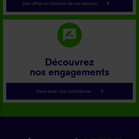
keyboard_arrow_right
Des offres en fonction de vos besoins
rate_review
Découvrez
nos engagements
keyboard_arrow_right
Faire durer nos installations