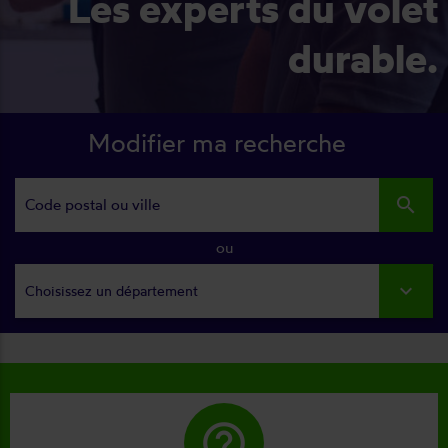
Les experts du volet
durable.
Modifier ma recherche
search
ou
Choisissez un département
help_outline