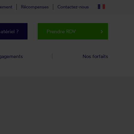
tement
Récompenses
Contactez-nous
tériel ?
Prendre RDV
keyboard_arrow_right
gagements
Nos forfaits