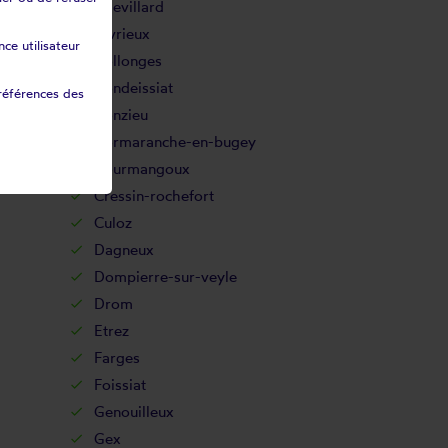
Chevillard
Civrieux
ce utilisateur
Collonges
Condeissiat
références des
Conzieu
Cormaranche-en-bugey
Courmangoux
Cressin-rochefort
Culoz
Dagneux
Dompierre-sur-veyle
Drom
Etrez
Farges
Foissiat
Genouilleux
Gex