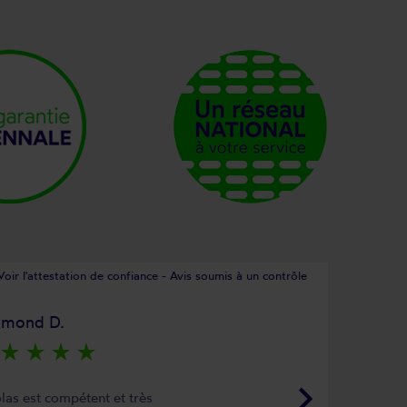
Voir l'attestation de confiance - Avis soumis à un contrôle
ymond D.
star_rate
star_rate
star_rate
star_rate
keyboard_arrow_right
las est compétent et très