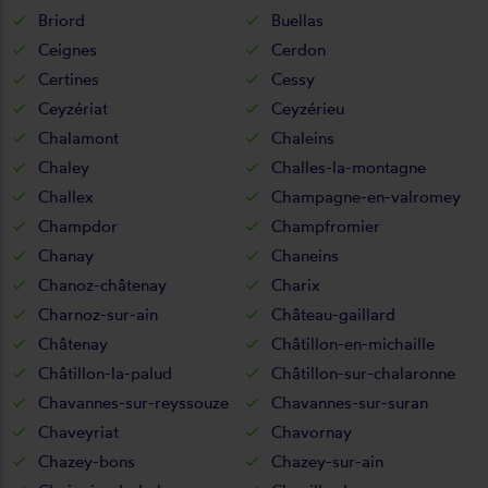
Briord
Buellas
Ceignes
Cerdon
Certines
Cessy
Ceyzériat
Ceyzérieu
Chalamont
Chaleins
Chaley
Challes-la-montagne
Challex
Champagne-en-valromey
Champdor
Champfromier
Chanay
Chaneins
Chanoz-châtenay
Charix
Charnoz-sur-ain
Château-gaillard
Châtenay
Châtillon-en-michaille
Châtillon-la-palud
Châtillon-sur-chalaronne
Chavannes-sur-reyssouze
Chavannes-sur-suran
Chaveyriat
Chavornay
Chazey-bons
Chazey-sur-ain