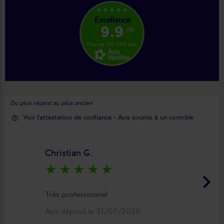
star_rate
star_rate
star_rate
star_rate
star_rate
Excellence
9.9
/10
Plus de 210 000 avis
Du plus récent au plus ancien
Voir l'attestation de confiance - Avis soumis à un contrôle
help_outline
Christian G.
star_rate
star_rate
star_rate
star_rate
star_rate
keyboard_arrow_right
Très professionnel
Avis déposé le 31/07/2026