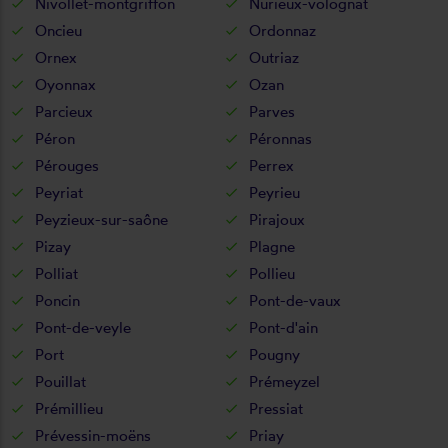
Nivollet-montgriffon
Nurieux-volognat
Oncieu
Ordonnaz
Ornex
Outriaz
Oyonnax
Ozan
Parcieux
Parves
Péron
Péronnas
Pérouges
Perrex
Peyriat
Peyrieu
Peyzieux-sur-saône
Pirajoux
Pizay
Plagne
Polliat
Pollieu
Poncin
Pont-de-vaux
Pont-de-veyle
Pont-d'ain
Port
Pougny
Pouillat
Prémeyzel
Prémillieu
Pressiat
Prévessin-moëns
Priay