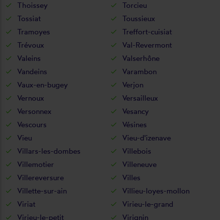
Thoissey
Torcieu
Tossiat
Toussieux
Tramoyes
Treffort-cuisiat
Trévoux
Val-Revermont
Valeins
Valserhône
Vandeins
Varambon
Vaux-en-bugey
Verjon
Vernoux
Versailleux
Versonnex
Vesancy
Vescours
Vésines
Vieu
Vieu-d'izenave
Villars-les-dombes
Villebois
Villemotier
Villeneuve
Villereversure
Villes
Villette-sur-ain
Villieu-loyes-mollon
Viriat
Virieu-le-grand
Virieu-le-petit
Virignin