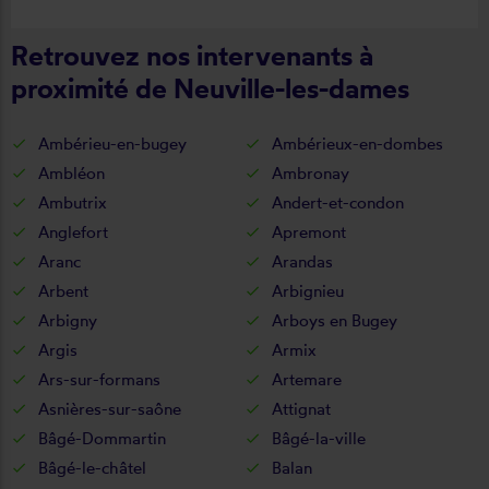
Retrouvez nos intervenants à
proximité de Neuville-les-dames
Ambérieu-en-bugey
Ambérieux-en-dombes
Ambléon
Ambronay
Ambutrix
Andert-et-condon
Anglefort
Apremont
Aranc
Arandas
Arbent
Arbignieu
Arbigny
Arboys en Bugey
Argis
Armix
Ars-sur-formans
Artemare
Asnières-sur-saône
Attignat
Bâgé-Dommartin
Bâgé-la-ville
Bâgé-le-châtel
Balan