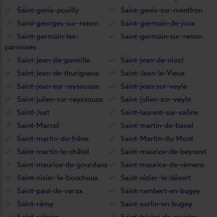
Saint-genis-pouilly
Saint-genis-sur-menthon
Saint-georges-sur-renon
Saint-germain-de-joux
Saint-germain-les-
Saint-germain-sur-renon
paroisses
Saint-jean-de-gonville
Saint-jean-de-niost
Saint-jean-de-thurigneux
Saint-Jean-le-Vieux
Saint-jean-sur-reyssouze
Saint-jean-sur-veyle
Saint-julien-sur-reyssouze
Saint-julien-sur-veyle
Saint-Just
Saint-laurent-sur-saône
Saint-Marcel
Saint-martin-de-bavel
Saint-martin-du-frêne
Saint-Martin-du-Mont
Saint-martin-le-châtel
Saint-maurice-de-beynost
Saint-maurice-de-gourdans
Saint-maurice-de-rémens
Saint-nizier-le-bouchoux
Saint-nizier-le-désert
Saint-paul-de-varax
Saint-rambert-en-bugey
Saint-rémy
Saint-sorlin-en-bugey
Saint-sulpice
Saint-trivier-de-courtes