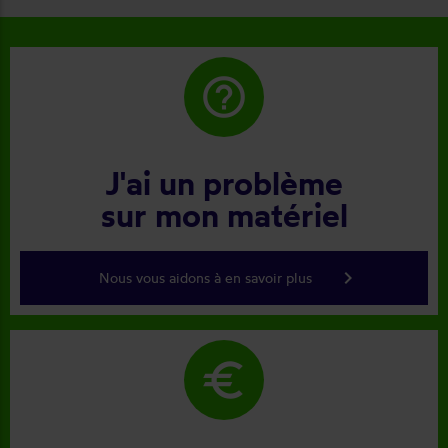
help_outline
J'ai un problème
sur mon matériel
keyboard_arrow_right
Nous vous aidons à en savoir plus
euro