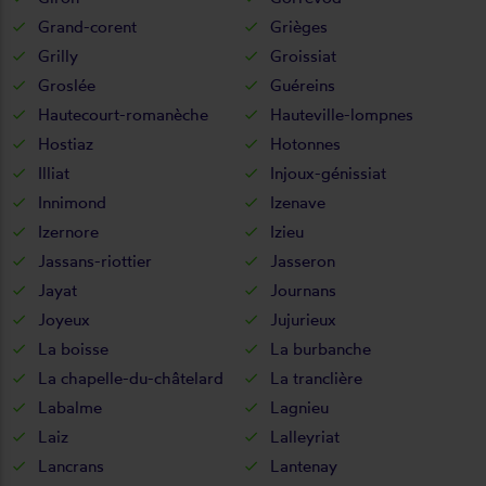
Grand-corent
Grièges
Grilly
Groissiat
Groslée
Guéreins
Hautecourt-romanèche
Hauteville-lompnes
Hostiaz
Hotonnes
Illiat
Injoux-génissiat
Innimond
Izenave
Izernore
Izieu
Jassans-riottier
Jasseron
Jayat
Journans
Joyeux
Jujurieux
La boisse
La burbanche
La chapelle-du-châtelard
La tranclière
Labalme
Lagnieu
Laiz
Lalleyriat
Lancrans
Lantenay