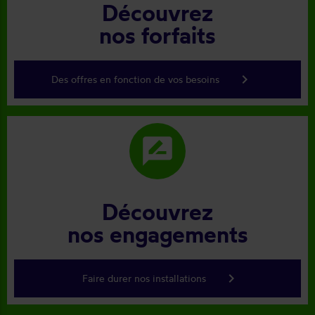
Découvrez
nos forfaits
keyboard_arrow_right
Des offres en fonction de vos besoins
rate_review
Découvrez
nos engagements
keyboard_arrow_right
Faire durer nos installations