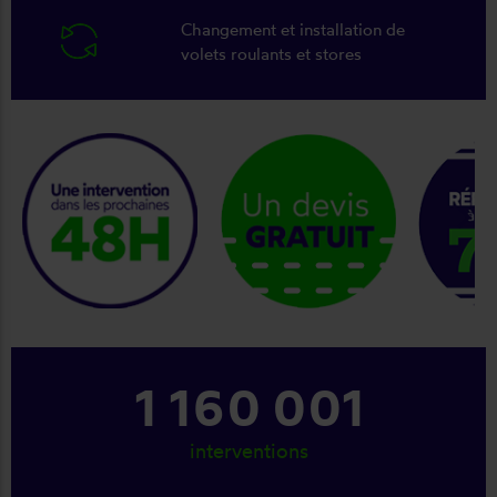
Changement et installation de
volets roulants et stores
keyboard_arrow_right
1 303 001
interventions