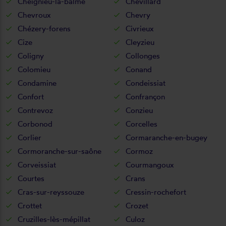
Cheignieu-la-balme
Chevillard
Chevroux
Chevry
Chézery-forens
Civrieux
Cize
Cleyzieu
Coligny
Collonges
Colomieu
Conand
Condamine
Condeissiat
Confort
Confrançon
Contrevoz
Conzieu
Corbonod
Corcelles
Corlier
Cormaranche-en-bugey
Cormoranche-sur-saône
Cormoz
Corveissiat
Courmangoux
Courtes
Crans
Cras-sur-reyssouze
Cressin-rochefort
Crottet
Crozet
Cruzilles-lès-mépillat
Culoz