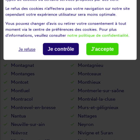
Martignat
Massieux
Le refus des cookies n'affectera pas votre navigation sur notre site
Massignieu-de-rives
Matafelon-granges
cependant votre expérience utilisateur sera moins optimale.
Meillonnas
Mérignat
Vous pouvez changer d'avis ou retirer votre consentement à tout
moment via le centre de préférences des cookies. Pour plus
Messimy-sur-saône
Meximieux
d'informations, veuillez consulter
notre politique de confidentialité
.
Mézériat
Mijoux
Mionnay
Miribel
Je contrôle
J'accepte
Je refuse
Misérieux
Mogneneins
Montagnat
Montagnieu
Montanges
Montceaux
Montcet
Monthieux
Montluel
Montmerle-sur-saône
Montracol
Montréal-la-cluse
Montrevel-en-bresse
Murs-et-gélignieux
Nantua
Nattages
Neuville-sur-ain
Neyron
Niévroz
Nivigne et Suran