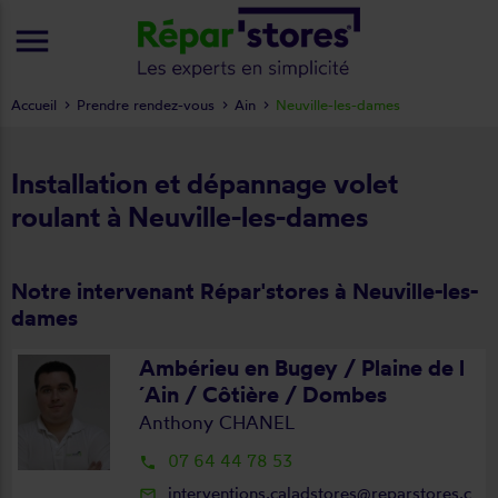
menu
Accueil
Prendre rendez-vous
Ain
Neuville-les-dames
Installation et dépannage volet
roulant à Neuville-les-dames
Notre intervenant Répar'stores à Neuville-les-
dames
Ambérieu en Bugey / Plaine de l
´Ain / Côtière / Dombes
Anthony CHANEL
07 64 44 78 53
local_phone
interventions.caladstores@reparstores.c
mail_outline