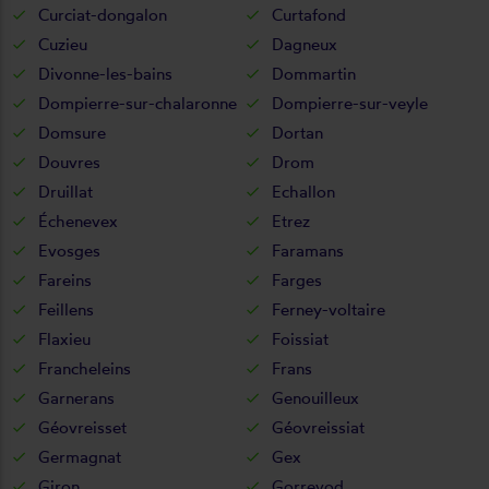
Curciat-dongalon
Curtafond
Cuzieu
Dagneux
Divonne-les-bains
Dommartin
Dompierre-sur-chalaronne
Dompierre-sur-veyle
Domsure
Dortan
Douvres
Drom
Druillat
Echallon
Échenevex
Etrez
Evosges
Faramans
Fareins
Farges
Feillens
Ferney-voltaire
Flaxieu
Foissiat
Francheleins
Frans
Garnerans
Genouilleux
Géovreisset
Géovreissiat
Germagnat
Gex
Giron
Gorrevod