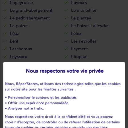
Lapeyrouse
Lavours
Le grand-abergement
Le montellier
Le petit-abergement
Le plantay
Le poizat
Le Poizat-Lalleyriat
Léaz
Lélex
Lent
Les neyrolles
Lescheroux
Leyment
Leyssard
Lhôpital
Lhuis
Lochieu
Nous respectons votre vie privée
Lompnas
Lompnieu
Loyettes
Lurcy
Nous, Répar'Stores, utilisons des technologies telles que les cookies
L'abergement-clémenciat
L'abergement-de-varey
sur notre site pour les finalités suivantes :
Magnieu
Maillat
• Personnaliser le contenu et les publicités
Malafretaz
Mantenay-montlin
• Offrir une expérience personnalisée
• Analyser notre trafic.
Manziat
Marboz
Nous respectons votre droit à la confidentialité et vous pouvez
Marchamp
Marignieu
choisir d'accepter, de contrôler ou de refuser l'utilisation de certains
Marlieux
Marsonnas
types de cookies ou certains services proposés par des tiers.