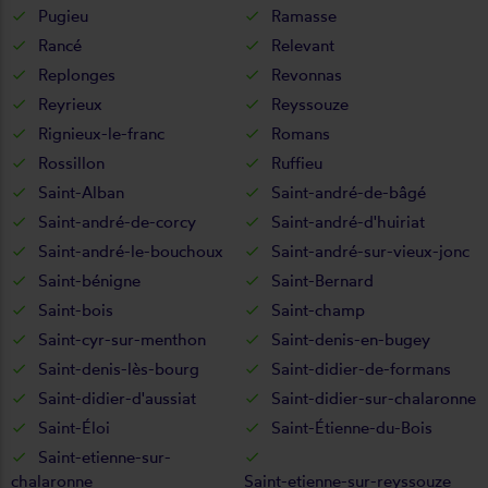
Pugieu
Ramasse
Rancé
Relevant
Replonges
Revonnas
Reyrieux
Reyssouze
Rignieux-le-franc
Romans
Rossillon
Ruffieu
Saint-Alban
Saint-andré-de-bâgé
Saint-andré-de-corcy
Saint-andré-d'huiriat
Saint-andré-le-bouchoux
Saint-andré-sur-vieux-jonc
Saint-bénigne
Saint-Bernard
Saint-bois
Saint-champ
Saint-cyr-sur-menthon
Saint-denis-en-bugey
Saint-denis-lès-bourg
Saint-didier-de-formans
Saint-didier-d'aussiat
Saint-didier-sur-chalaronne
Saint-Éloi
Saint-Étienne-du-Bois
Saint-etienne-sur-
chalaronne
Saint-etienne-sur-reyssouze