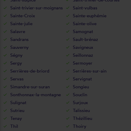
Saint-trivier-sur-moignans
Saint-vulbas
Sainte-Croix
Sainte-euphémie
Sainte-julie
Sainte-olive
Salavre
Samognat
Sandrans
Sault-brénaz
Sauverny
Savigneux
Ségny
Seillonnaz
Sergy
Sermoyer
Serrières-de-briord
Serrières-sur-ain
Servas
Servignat
Simandre-sur-suran
Songieu
Sonthonnax-la-montagne
Souclin
Sulignat
Surjoux
Sutrieu
Talissieu
Tenay
Thézillieu
Thil
Thoiry