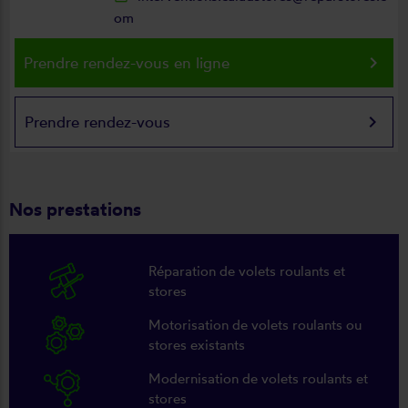
om
keyboard_arrow_right
Prendre rendez-vous en ligne
keyboard_arrow_right
Prendre rendez-vous
Nos prestations
Réparation de volets roulants et
stores
Motorisation de volets roulants ou
stores existants
Modernisation de volets roulants et
stores