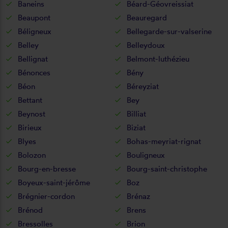
Baneins
Béard-Géovreissiat
Beaupont
Beauregard
Béligneux
Bellegarde-sur-valserine
Belley
Belleydoux
Bellignat
Belmont-luthézieu
Bénonces
Bény
Béon
Béreyziat
Bettant
Bey
Beynost
Billiat
Birieux
Biziat
Blyes
Bohas-meyriat-rignat
Bolozon
Bouligneux
Bourg-en-bresse
Bourg-saint-christophe
Boyeux-saint-jérôme
Boz
Brégnier-cordon
Brénaz
Brénod
Brens
Bressolles
Brion