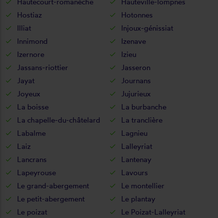
Hautecourt-romanèche
Hauteville-lompnes
Hostiaz
Hotonnes
Illiat
Injoux-génissiat
Innimond
Izenave
Izernore
Izieu
Jassans-riottier
Jasseron
Jayat
Journans
Joyeux
Jujurieux
La boisse
La burbanche
La chapelle-du-châtelard
La tranclière
Labalme
Lagnieu
Laiz
Lalleyriat
Lancrans
Lantenay
Lapeyrouse
Lavours
Le grand-abergement
Le montellier
Le petit-abergement
Le plantay
Le poizat
Le Poizat-Lalleyriat