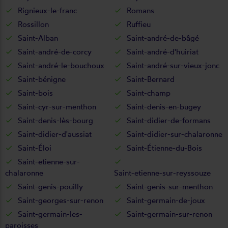
Rignieux-le-franc
Romans
Rossillon
Ruffieu
Saint-Alban
Saint-andré-de-bâgé
Saint-andré-de-corcy
Saint-andré-d'huiriat
Saint-andré-le-bouchoux
Saint-andré-sur-vieux-jonc
Saint-bénigne
Saint-Bernard
Saint-bois
Saint-champ
Saint-cyr-sur-menthon
Saint-denis-en-bugey
Saint-denis-lès-bourg
Saint-didier-de-formans
Saint-didier-d'aussiat
Saint-didier-sur-chalaronne
Saint-Éloi
Saint-Étienne-du-Bois
Saint-etienne-sur-
chalaronne
Saint-etienne-sur-reyssouze
Saint-genis-pouilly
Saint-genis-sur-menthon
Saint-georges-sur-renon
Saint-germain-de-joux
Saint-germain-les-
Saint-germain-sur-renon
paroisses