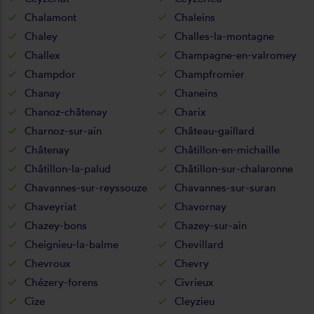
Chalamont
Chaleins
Chaley
Challes-la-montagne
Challex
Champagne-en-valromey
Champdor
Champfromier
Chanay
Chaneins
Chanoz-châtenay
Charix
Charnoz-sur-ain
Château-gaillard
Châtenay
Châtillon-en-michaille
Châtillon-la-palud
Châtillon-sur-chalaronne
Chavannes-sur-reyssouze
Chavannes-sur-suran
Chaveyriat
Chavornay
Chazey-bons
Chazey-sur-ain
Cheignieu-la-balme
Chevillard
Chevroux
Chevry
Chézery-forens
Civrieux
Cize
Cleyzieu