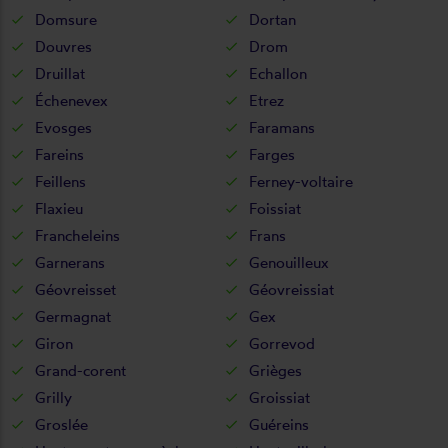
Domsure
Dortan
Douvres
Drom
Druillat
Echallon
Échenevex
Etrez
Evosges
Faramans
Fareins
Farges
Feillens
Ferney-voltaire
Flaxieu
Foissiat
Francheleins
Frans
Garnerans
Genouilleux
Géovreisset
Géovreissiat
Germagnat
Gex
Giron
Gorrevod
Grand-corent
Grièges
Grilly
Groissiat
Groslée
Guéreins