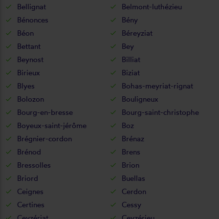
Bellignat
Belmont-luthézieu
Bénonces
Bény
Béon
Béreyziat
Bettant
Bey
Beynost
Billiat
Birieux
Biziat
Blyes
Bohas-meyriat-rignat
Bolozon
Bouligneux
Bourg-en-bresse
Bourg-saint-christophe
Boyeux-saint-jérôme
Boz
Brégnier-cordon
Brénaz
Brénod
Brens
Bressolles
Brion
Briord
Buellas
Ceignes
Cerdon
Certines
Cessy
Ceyzériat
Ceyzérieu