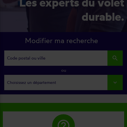
Les experts du volet
durable.
Modifier ma recherche
search
ou
Choisissez un département
help_outline