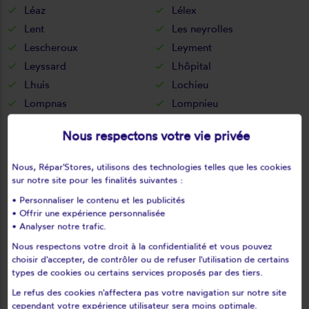
Léaz
Lélex
Lent
Les neyrolles
Lescheroux
Leyment
Leyssard
Lhôpital
Lhuis
Lochieu
Lompnas
Lompnieu
Loyettes
Lurcy
Nous respectons votre vie privée
L'abergement-clémenciat
L'abergement-de-varey
Magnieu
Maillat
Nous, Répar'Stores, utilisons des technologies telles que les cookies
Malafretaz
Mantenay-montlin
sur notre site pour les finalités suivantes :
Manziat
Marboz
• Personnaliser le contenu et les publicités
• Offrir une expérience personnalisée
Marchamp
Marignieu
• Analyser notre trafic.
Marlieux
Marsonnas
Nous respectons votre droit à la confidentialité et vous pouvez
Martignat
Massieux
choisir d'accepter, de contrôler ou de refuser l'utilisation de certains
Massignieu-de-rives
Matafelon-granges
types de cookies ou certains services proposés par des tiers.
Meillonnas
Mérignat
Le refus des cookies n'affectera pas votre navigation sur notre site
cependant votre expérience utilisateur sera moins optimale.
Messimy-sur-saône
Meximieux