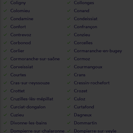
Coligny
Collonges
Colomieu
Conand
Condamine
Condeissiat
Confort
Confrançon
Contrevoz
Conzieu
Corbonod
Corcelles
Corlier
Cormaranche-en-bugey
Cormoranche-sur-saône
Cormoz
Corveissiat
Courmangoux
Courtes
Crans
Cras-sur-reyssouze
Cressin-rochefort
Crottet
Crozet
Cruzilles-lès-mépillat
Culoz
Curciat-dongalon
Curtafond
Cuzieu
Dagneux
Divonne-les-bains
Dommartin
Dompierre-sur-chalaronne
Dompierre-sur-veyle