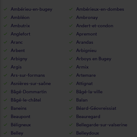
Ambérieu-en-bugey
Ambérieux-en-dombes
Ambléon
Ambronay
Ambutrix
Andert-et-condon
Anglefort
Apremont
Aranc
Arandas
Arbent
Arbignieu
Arbigny
Arboys en Bugey
Argis
Armix
Ars-sur-formans
Artemare
Asnières-sur-saône
Attignat
Bâgé-Dommartin
Bâgé-la-ville
Bâgé-le-châtel
Balan
Baneins
Béard-Géovreissiat
Beaupont
Beauregard
Béligneux
Bellegarde-sur-valserine
Belley
Belleydoux