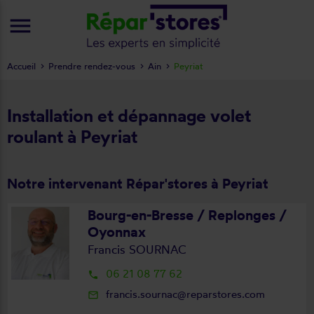
menu
Accueil
Prendre rendez-vous
Ain
Peyriat
Installation et dépannage volet
roulant à Peyriat
Notre intervenant Répar'stores à Peyriat
Bourg-en-Bresse / Replonges /
Oyonnax
Francis SOURNAC
06 21 08 77 62
local_phone
francis.sournac@reparstores.com
mail_outline