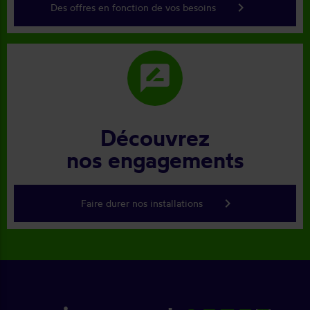
keyboard_arrow_right
Des offres en fonction de vos besoins
rate_review
Découvrez
nos engagements
keyboard_arrow_right
Faire durer nos installations