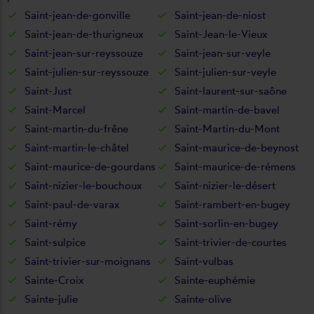
Saint-jean-de-gonville
Saint-jean-de-niost
Saint-jean-de-thurigneux
Saint-Jean-le-Vieux
Saint-jean-sur-reyssouze
Saint-jean-sur-veyle
Saint-julien-sur-reyssouze
Saint-julien-sur-veyle
Saint-Just
Saint-laurent-sur-saône
Saint-Marcel
Saint-martin-de-bavel
Saint-martin-du-frêne
Saint-Martin-du-Mont
Saint-martin-le-châtel
Saint-maurice-de-beynost
Saint-maurice-de-gourdans
Saint-maurice-de-rémens
Saint-nizier-le-bouchoux
Saint-nizier-le-désert
Saint-paul-de-varax
Saint-rambert-en-bugey
Saint-rémy
Saint-sorlin-en-bugey
Saint-sulpice
Saint-trivier-de-courtes
Saint-trivier-sur-moignans
Saint-vulbas
Sainte-Croix
Sainte-euphémie
Sainte-julie
Sainte-olive