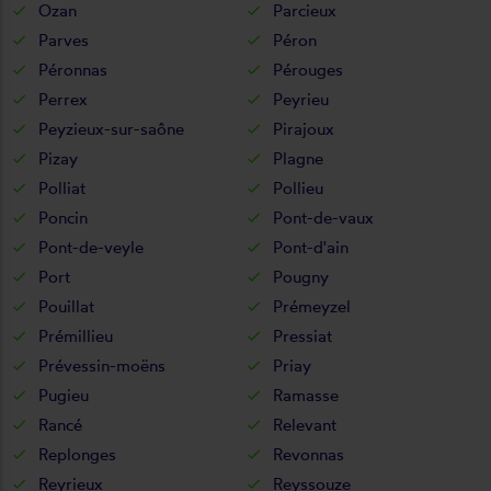
Ozan
Parcieux
Parves
Péron
Péronnas
Pérouges
Perrex
Peyrieu
Peyzieux-sur-saône
Pirajoux
Pizay
Plagne
Polliat
Pollieu
Poncin
Pont-de-vaux
Pont-de-veyle
Pont-d'ain
Port
Pougny
Pouillat
Prémeyzel
Prémillieu
Pressiat
Prévessin-moëns
Priay
Pugieu
Ramasse
Rancé
Relevant
Replonges
Revonnas
Reyrieux
Reyssouze