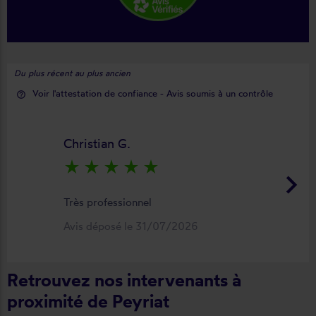
Du plus récent au plus ancien
Voir l'attestation de confiance - Avis soumis à un contrôle
help_outline
Christian G.
star_rate
star_rate
star_rate
star_rate
star_rate
keyboard_arrow_right
Très professionnel
Avis déposé le 31/07/2026
Retrouvez nos intervenants à
proximité de Peyriat