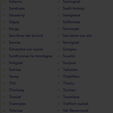
Salavre
Samognat
Sandrans
Sault-brénaz
Sauverny
Savigneux
Ségny
Seillonnaz
Sergy
Sermoyer
Serrières-de-briord
Serrières-sur-ain
Servas
Servignat
Simandre-sur-suran
Songieu
Sonthonnax-la-montagne
Souclin
Sulignat
Surjoux
Sutrieu
Talissieu
Tenay
Thézillieu
Thil
Thoiry
Thoissey
Torcieu
Tossiat
Toussieux
Tramoyes
Treffort-cuisiat
Trévoux
Val-Revermont