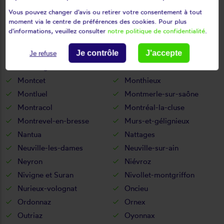
Vous pouvez changer d'avis ou retirer votre consentement à tout
Mézériat
Mijoux
moment via le centre de préférences des cookies. Pour plus
Mionnay
Miribel
d'informations, veuillez consulter
notre politique de confidentialité
.
Misérieux
Mogneneins
Montagnat
Montagnieu
Je contrôle
J'accepte
Je refuse
Montanges
Montceaux
Montcet
Monthieux
Montluel
Montmerle-sur-saône
Montracol
Montréal-la-cluse
Montrevel-en-bresse
Murs-et-gélignieux
Nantua
Nattages
Neuville-les-dames
Neuville-sur-ain
Neyron
Niévroz
Nivigne et Suran
Nivollet-montgriffon
Nurieux-volognat
Oncieu
Ordonnaz
Ornex
Outriaz
Oyonnax