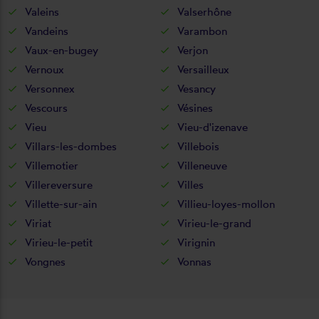
Valeins
Valserhône
Vandeins
Varambon
Vaux-en-bugey
Verjon
Vernoux
Versailleux
Versonnex
Vesancy
Vescours
Vésines
Vieu
Vieu-d'izenave
Villars-les-dombes
Villebois
Villemotier
Villeneuve
Villereversure
Villes
Villette-sur-ain
Villieu-loyes-mollon
Viriat
Virieu-le-grand
Virieu-le-petit
Virignin
Vongnes
Vonnas