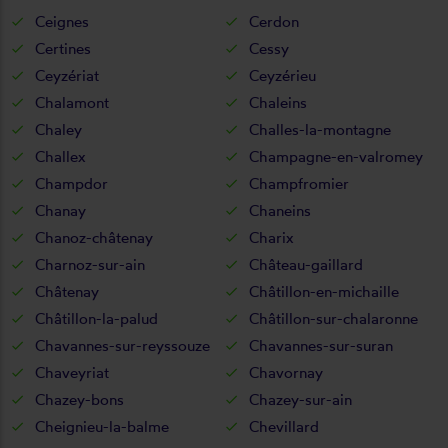
Ceignes
Cerdon
Certines
Cessy
Ceyzériat
Ceyzérieu
Chalamont
Chaleins
Chaley
Challes-la-montagne
Challex
Champagne-en-valromey
Champdor
Champfromier
Chanay
Chaneins
Chanoz-châtenay
Charix
Charnoz-sur-ain
Château-gaillard
Châtenay
Châtillon-en-michaille
Châtillon-la-palud
Châtillon-sur-chalaronne
Chavannes-sur-reyssouze
Chavannes-sur-suran
Chaveyriat
Chavornay
Chazey-bons
Chazey-sur-ain
Cheignieu-la-balme
Chevillard