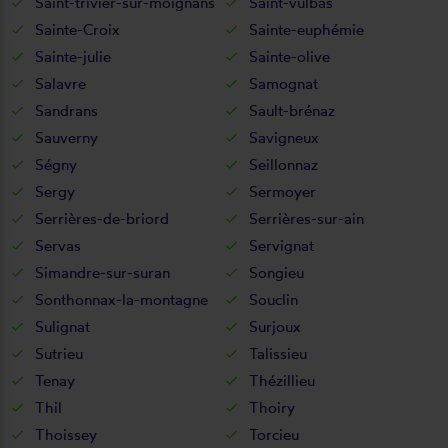
Saint-trivier-sur-moignans
Saint-vulbas
Sainte-Croix
Sainte-euphémie
Sainte-julie
Sainte-olive
Salavre
Samognat
Sandrans
Sault-brénaz
Sauverny
Savigneux
Ségny
Seillonnaz
Sergy
Sermoyer
Serrières-de-briord
Serrières-sur-ain
Servas
Servignat
Simandre-sur-suran
Songieu
Sonthonnax-la-montagne
Souclin
Sulignat
Surjoux
Sutrieu
Talissieu
Tenay
Thézillieu
Thil
Thoiry
Thoissey
Torcieu