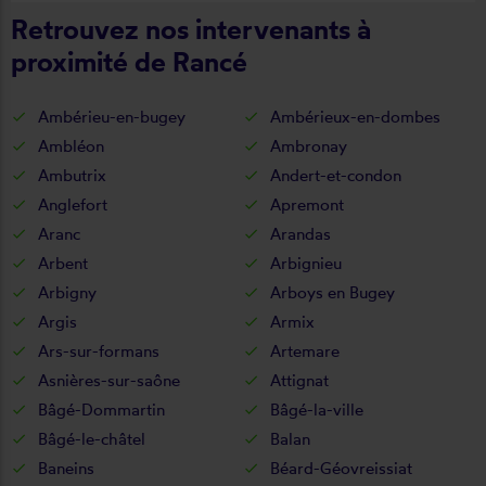
Retrouvez nos intervenants à
proximité de Rancé
Ambérieu-en-bugey
Ambérieux-en-dombes
Ambléon
Ambronay
Ambutrix
Andert-et-condon
Anglefort
Apremont
Aranc
Arandas
Arbent
Arbignieu
Arbigny
Arboys en Bugey
Argis
Armix
Ars-sur-formans
Artemare
Asnières-sur-saône
Attignat
Bâgé-Dommartin
Bâgé-la-ville
Bâgé-le-châtel
Balan
Baneins
Béard-Géovreissiat