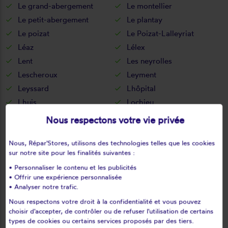
Le grand-abergement
Le montellier
Le petit-abergement
Le plantay
Le poizat
Le Poizat-Lalleyriat
Léaz
Lélex
Lent
Les neyrolles
Lescheroux
Leyment
Leyssard
Lhôpital
Lhuis
Lochieu
Lompnas
Lompnieu
Nous respectons votre vie privée
Loyettes
Lurcy
L'abergement-clémenciat
L'abergement-de-varey
Nous, Répar'Stores, utilisons des technologies telles que les cookies
sur notre site pour les finalités suivantes :
Magnieu
Maillat
• Personnaliser le contenu et les publicités
Malafretaz
Mantenay-montlin
• Offrir une expérience personnalisée
Manziat
Marboz
• Analyser notre trafic.
Marchamp
Marignieu
Nous respectons votre droit à la confidentialité et vous pouvez
choisir d'accepter, de contrôler ou de refuser l'utilisation de certains
Marlieux
Marsonnas
types de cookies ou certains services proposés par des tiers.
Martignat
Massieux