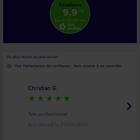
Excellence
9.9
/10
Plus de 210 000 avis
Du plus récent au plus ancien
Voir l'attestation de confiance - Avis soumis à un contrôle
help_outline
Christian G.
star_rate
star_rate
star_rate
star_rate
star_rate
keyboard_arrow_right
Très professionnel
Avis déposé le 31/07/2026