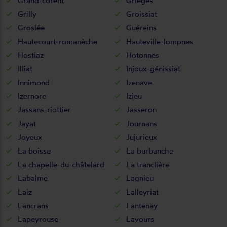
Grand-corent
Grièges
Grilly
Groissiat
Groslée
Guéreins
Hautecourt-romanèche
Hauteville-lompnes
Hostiaz
Hotonnes
Illiat
Injoux-génissiat
Innimond
Izenave
Izernore
Izieu
Jassans-riottier
Jasseron
Jayat
Journans
Joyeux
Jujurieux
La boisse
La burbanche
La chapelle-du-châtelard
La tranclière
Labalme
Lagnieu
Laiz
Lalleyriat
Lancrans
Lantenay
Lapeyrouse
Lavours