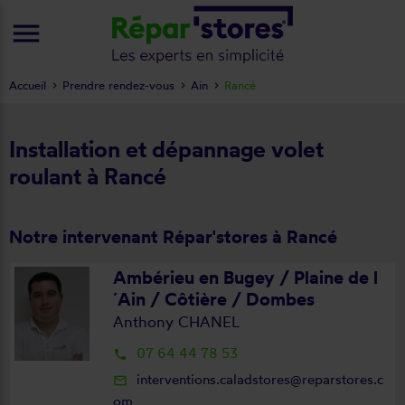
menu
Accueil
Prendre rendez-vous
Ain
Rancé
Installation et dépannage volet
roulant à Rancé
Notre intervenant Répar'stores à Rancé
Ambérieu en Bugey / Plaine de l
´Ain / Côtière / Dombes
Anthony CHANEL
07 64 44 78 53
local_phone
interventions.caladstores@reparstores.c
mail_outline
om