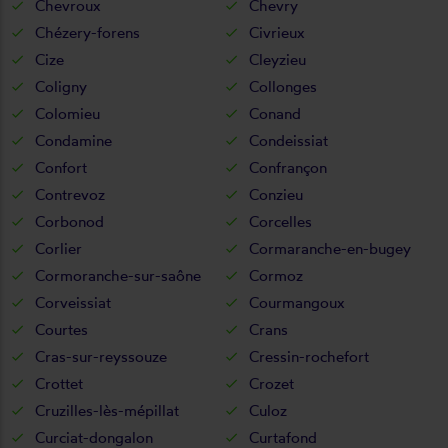
Chevroux
Chevry
Chézery-forens
Civrieux
Cize
Cleyzieu
Coligny
Collonges
Colomieu
Conand
Condamine
Condeissiat
Confort
Confrançon
Contrevoz
Conzieu
Corbonod
Corcelles
Corlier
Cormaranche-en-bugey
Cormoranche-sur-saône
Cormoz
Corveissiat
Courmangoux
Courtes
Crans
Cras-sur-reyssouze
Cressin-rochefort
Crottet
Crozet
Cruzilles-lès-mépillat
Culoz
Curciat-dongalon
Curtafond