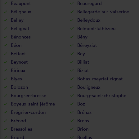
Beaupont
Beauregard
Béligneux
Bellegarde-sur-valserine
Belley
Belleydoux
Bellignat
Belmont-luthézieu
Bénonces
Bény
Béon
Béreyziat
Bettant
Bey
Beynost
Billiat
Birieux
Biziat
Blyes
Bohas-meyriat-rignat
Bolozon
Bouligneux
Bourg-en-bresse
Bourg-saint-christophe
Boyeux-saint-jérôme
Boz
Brégnier-cordon
Brénaz
Brénod
Brens
Bressolles
Brion
Briord
Buellas