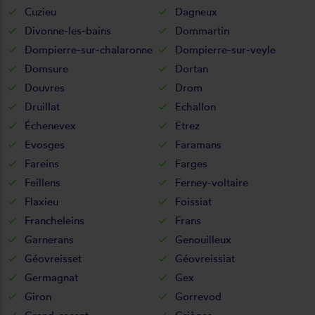
Cuzieu
Dagneux
Divonne-les-bains
Dommartin
Dompierre-sur-chalaronne
Dompierre-sur-veyle
Domsure
Dortan
Douvres
Drom
Druillat
Echallon
Échenevex
Etrez
Evosges
Faramans
Fareins
Farges
Feillens
Ferney-voltaire
Flaxieu
Foissiat
Francheleins
Frans
Garnerans
Genouilleux
Géovreisset
Géovreissiat
Germagnat
Gex
Giron
Gorrevod