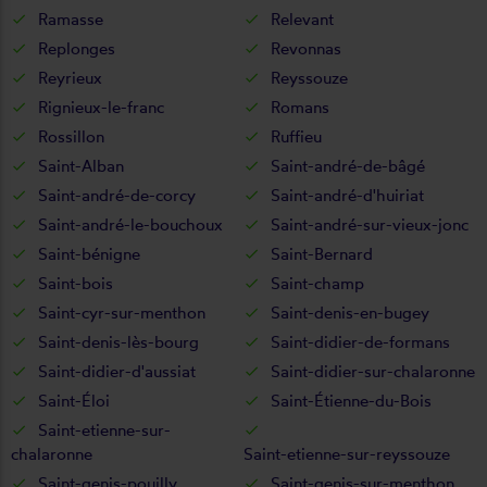
Ramasse
Relevant
Replonges
Revonnas
Reyrieux
Reyssouze
Rignieux-le-franc
Romans
Rossillon
Ruffieu
Saint-Alban
Saint-andré-de-bâgé
Saint-andré-de-corcy
Saint-andré-d'huiriat
Saint-andré-le-bouchoux
Saint-andré-sur-vieux-jonc
Saint-bénigne
Saint-Bernard
Saint-bois
Saint-champ
Saint-cyr-sur-menthon
Saint-denis-en-bugey
Saint-denis-lès-bourg
Saint-didier-de-formans
Saint-didier-d'aussiat
Saint-didier-sur-chalaronne
Saint-Éloi
Saint-Étienne-du-Bois
Saint-etienne-sur-
chalaronne
Saint-etienne-sur-reyssouze
Saint-genis-pouilly
Saint-genis-sur-menthon