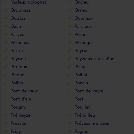
Nurieux-volognat
Oncieu
Ordonnaz
Ornex
Outriaz
Oyonnax
Ozan
Parcieux
Parves
Péron
Péronnas
Pérouges
Perrex
Peyriat
Peyrieu
Peyzieux-sur-saône
Pirajoux
Pizay
Plagne
Polliat
Pollieu
Poncin
Pont-de-vaux
Pont-de-veyle
Pont-d'ain
Port
Pougny
Pouillat
Prémeyzel
Prémillieu
Pressiat
Prévessin-moëns
Priay
Pugieu