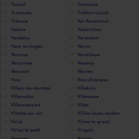
Tossiat
Toussieux
Tramoyes
Treffort-cuisiat
Trévoux
Val-Revermont
Valeins
Valserhône
Vandeins
Varambon
Vaux-en-bugey
Verjon
Vernoux
Versailleux
Versonnex
Vesancy
Vescours
Vésines
Vieu
Vieu-d'izenave
Villars-les-dombes
Villebois
Villemotier
Villeneuve
Villereversure
Villes
Villette-sur-ain
Villieu-loyes-mollon
Viriat
Virieu-le-grand
Virieu-le-petit
Virignin
Vongnes
Vonnas