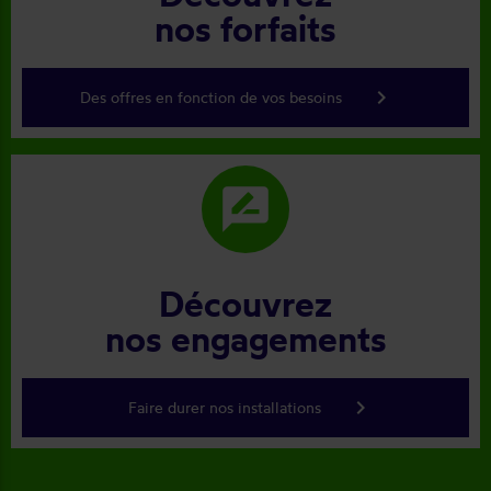
nos forfaits
keyboard_arrow_right
Des offres en fonction de vos besoins
rate_review
Découvrez
nos engagements
keyboard_arrow_right
Faire durer nos installations