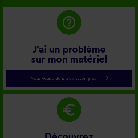
help_outline
J'ai un problème
sur mon matériel
keyboard_arrow_right
Nous vous aidons à en savoir plus
euro
Découvrez