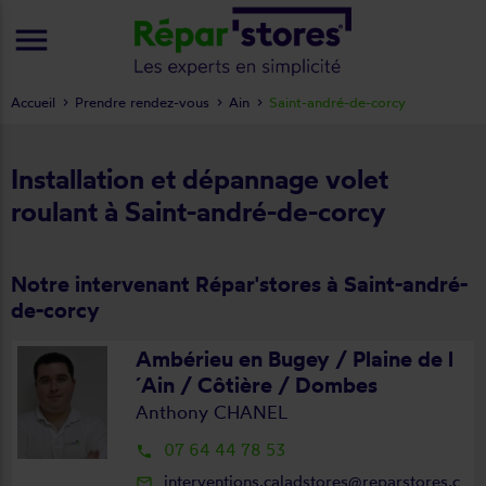
menu
Accueil
Prendre rendez-vous
Ain
Saint-andré-de-corcy
Installation et dépannage volet
roulant à Saint-andré-de-corcy
Notre intervenant Répar'stores à Saint-andré-
de-corcy
Ambérieu en Bugey / Plaine de l
´Ain / Côtière / Dombes
Anthony CHANEL
07 64 44 78 53
local_phone
interventions.caladstores@reparstores.c
mail_outline