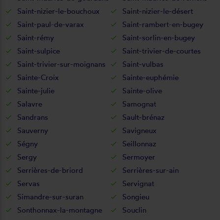
Saint-nizier-le-bouchoux
Saint-nizier-le-désert
Saint-paul-de-varax
Saint-rambert-en-bugey
Saint-rémy
Saint-sorlin-en-bugey
Saint-sulpice
Saint-trivier-de-courtes
Saint-trivier-sur-moignans
Saint-vulbas
Sainte-Croix
Sainte-euphémie
Sainte-julie
Sainte-olive
Salavre
Samognat
Sandrans
Sault-brénaz
Sauverny
Savigneux
Ségny
Seillonnaz
Sergy
Sermoyer
Serrières-de-briord
Serrières-sur-ain
Servas
Servignat
Simandre-sur-suran
Songieu
Sonthonnax-la-montagne
Souclin