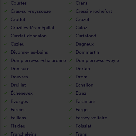
Courtes
Crans
Cras-sur-reyssouze
Cressin-rochefort
Crottet
Crozet
Cruzilles-lès-mépillat
Culoz
Curciat-dongalon
Curtafond
Cuzieu
Dagneux
Divonne-les-bains
Dommartin
Dompierre-sur-chalaronne
Dompierre-sur-veyle
Domsure
Dortan
Douvres
Drom
Druillat
Echallon
Échenevex
Etrez
Evosges
Faramans
Fareins
Farges
Feillens
Ferney-voltaire
Flaxieu
Foissiat
Francheleins
Frans