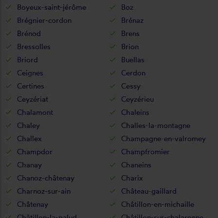
Boyeux-saint-jérôme
Boz
Brégnier-cordon
Brénaz
Brénod
Brens
Bressolles
Brion
Briord
Buellas
Ceignes
Cerdon
Certines
Cessy
Ceyzériat
Ceyzérieu
Chalamont
Chaleins
Chaley
Challes-la-montagne
Challex
Champagne-en-valromey
Champdor
Champfromier
Chanay
Chaneins
Chanoz-châtenay
Charix
Charnoz-sur-ain
Château-gaillard
Châtenay
Châtillon-en-michaille
Châtillon-la-palud
Châtillon-sur-chalaronne