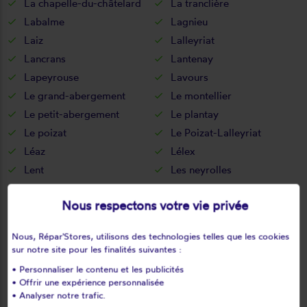
La chapelle-du-châtelard
La tranclière
Labalme
Lagnieu
Laiz
Lalleyriat
Lancrans
Lantenay
Lapeyrouse
Lavours
Le grand-abergement
Le montellier
Le petit-abergement
Le plantay
Le poizat
Le Poizat-Lalleyriat
Léaz
Lélex
Lent
Les neyrolles
Lescheroux
Leyment
Nous respectons votre vie privée
Leyssard
Lhôpital
Lhuis
Lochieu
Nous, Répar'Stores, utilisons des technologies telles que les cookies
Lompnas
Lompnieu
sur notre site pour les finalités suivantes :
Loyettes
Lurcy
• Personnaliser le contenu et les publicités
L'abergement-clémenciat
L'abergement-de-varey
• Offrir une expérience personnalisée
• Analyser notre trafic.
Magnieu
Maillat