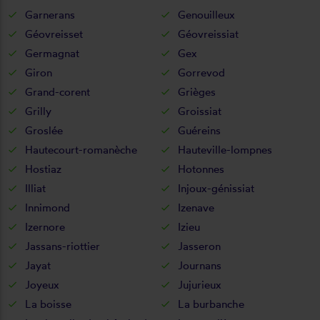
Garnerans
Genouilleux
Géovreisset
Géovreissiat
Germagnat
Gex
Giron
Gorrevod
Grand-corent
Grièges
Grilly
Groissiat
Groslée
Guéreins
Hautecourt-romanèche
Hauteville-lompnes
Hostiaz
Hotonnes
Illiat
Injoux-génissiat
Innimond
Izenave
Izernore
Izieu
Jassans-riottier
Jasseron
Jayat
Journans
Joyeux
Jujurieux
La boisse
La burbanche