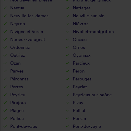
Nantua
Nattages
Neuville-les-dames
Neuville-sur-ain
Neyron
Niévroz
Nivigne et Suran
Nivollet-montgriffon
Nurieux-volognat
Oncieu
Ordonnaz
Ornex
Outriaz
Oyonnax
Ozan
Parcieux
Parves
Péron
Péronnas
Pérouges
Perrex
Peyriat
Peyrieu
Peyzieux-sur-saône
Pirajoux
Pizay
Plagne
Polliat
Pollieu
Poncin
Pont-de-vaux
Pont-de-veyle