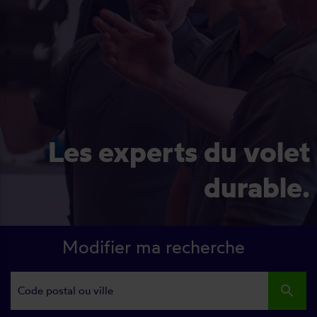
Les experts du volet
durable.
Modifier ma recherche
search