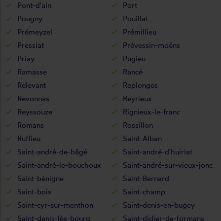
Pont-d'ain
Port
Pougny
Pouillat
Prémeyzel
Prémillieu
Pressiat
Prévessin-moëns
Priay
Pugieu
Ramasse
Rancé
Relevant
Replonges
Revonnas
Reyrieux
Reyssouze
Rignieux-le-franc
Romans
Rossillon
Ruffieu
Saint-Alban
Saint-andré-de-bâgé
Saint-andré-d'huiriat
Saint-andré-le-bouchoux
Saint-andré-sur-vieux-jonc
Saint-bénigne
Saint-Bernard
Saint-bois
Saint-champ
Saint-cyr-sur-menthon
Saint-denis-en-bugey
Saint-denis-lès-bourg
Saint-didier-de-formans