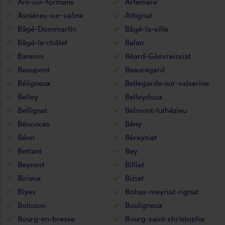
Ars-sur-formans
Artemare
Asnières-sur-saône
Attignat
Bâgé-Dommartin
Bâgé-la-ville
Bâgé-le-châtel
Balan
Baneins
Béard-Géovreissiat
Beaupont
Beauregard
Béligneux
Bellegarde-sur-valserine
Belley
Belleydoux
Bellignat
Belmont-luthézieu
Bénonces
Bény
Béon
Béreyziat
Bettant
Bey
Beynost
Billiat
Birieux
Biziat
Blyes
Bohas-meyriat-rignat
Bolozon
Bouligneux
Bourg-en-bresse
Bourg-saint-christophe