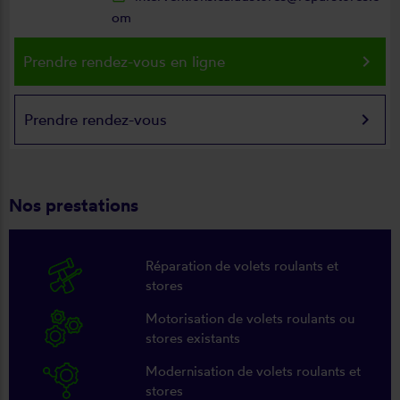
om
keyboard_arrow_right
Prendre rendez-vous en ligne
keyboard_arrow_right
Prendre rendez-vous
Nos prestations
Réparation de volets roulants et
stores
Motorisation de volets roulants ou
stores existants
Modernisation de volets roulants et
stores