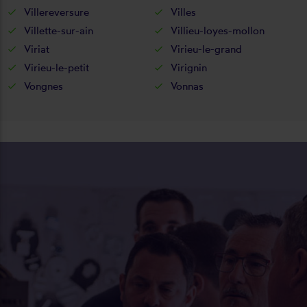
Villereversure
Villes
Villette-sur-ain
Villieu-loyes-mollon
Viriat
Virieu-le-grand
Virieu-le-petit
Virignin
Vongnes
Vonnas