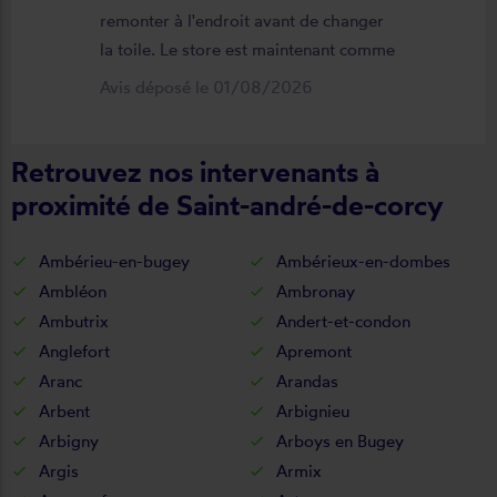
remonter à l'endroit avant de changer
la toile. Le store est maintenant comme
neuf, parfaitement positionné et
Avis déposé le 01/08/2026
fonctionnel. Je recommande vivement
cette entreprise.
Retrouvez nos intervenants à
proximité de Saint-andré-de-corcy
Ambérieu-en-bugey
Ambérieux-en-dombes
Ambléon
Ambronay
Ambutrix
Andert-et-condon
Anglefort
Apremont
Aranc
Arandas
Arbent
Arbignieu
Arbigny
Arboys en Bugey
Argis
Armix