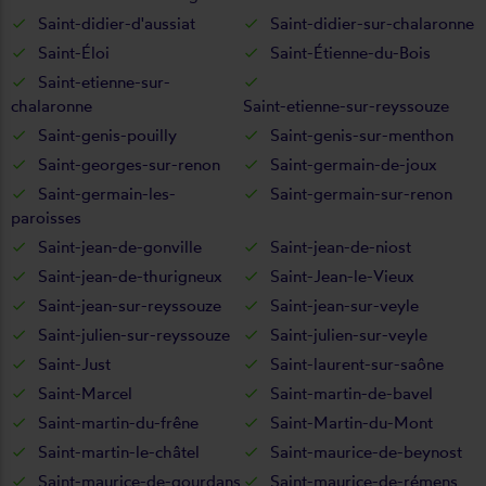
Saint-didier-d'aussiat
Saint-didier-sur-chalaronne
Saint-Éloi
Saint-Étienne-du-Bois
Saint-etienne-sur-
chalaronne
Saint-etienne-sur-reyssouze
Saint-genis-pouilly
Saint-genis-sur-menthon
Saint-georges-sur-renon
Saint-germain-de-joux
Saint-germain-les-
Saint-germain-sur-renon
paroisses
Saint-jean-de-gonville
Saint-jean-de-niost
Saint-jean-de-thurigneux
Saint-Jean-le-Vieux
Saint-jean-sur-reyssouze
Saint-jean-sur-veyle
Saint-julien-sur-reyssouze
Saint-julien-sur-veyle
Saint-Just
Saint-laurent-sur-saône
Saint-Marcel
Saint-martin-de-bavel
Saint-martin-du-frêne
Saint-Martin-du-Mont
Saint-martin-le-châtel
Saint-maurice-de-beynost
Saint-maurice-de-gourdans
Saint-maurice-de-rémens