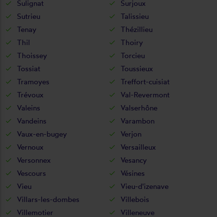
Sulignat
Surjoux
Sutrieu
Talissieu
Tenay
Thézillieu
Thil
Thoiry
Thoissey
Torcieu
Tossiat
Toussieux
Tramoyes
Treffort-cuisiat
Trévoux
Val-Revermont
Valeins
Valserhône
Vandeins
Varambon
Vaux-en-bugey
Verjon
Vernoux
Versailleux
Versonnex
Vesancy
Vescours
Vésines
Vieu
Vieu-d'izenave
Villars-les-dombes
Villebois
Villemotier
Villeneuve