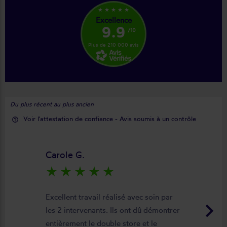
star_rate
star_rate
star_rate
star_rate
star_rate
Excellence
9.9
/10
Plus de 210 000 avis
Du plus récent au plus ancien
Voir l'attestation de confiance - Avis soumis à un contrôle
help_outline
Carole G.
star_rate
star_rate
star_rate
star_rate
star_rate
Excellent travail réalisé avec soin par
keyboard_arrow_right
les 2 intervenants. Ils ont dû démontrer
entièrement le double store et le