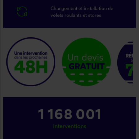
Changement et installation de
volets roulants et stores
keyboard_arrow_right
1 310 001
interventions