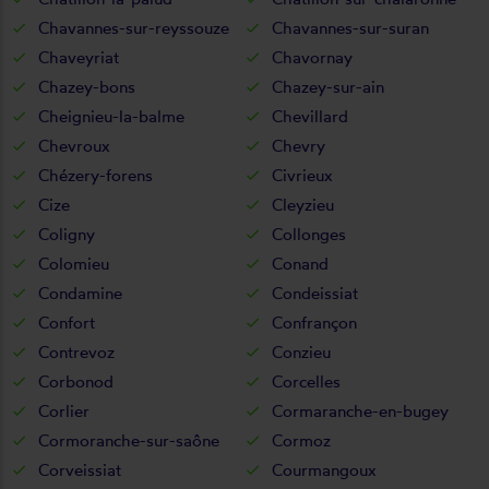
Chavannes-sur-reyssouze
Chavannes-sur-suran
Chaveyriat
Chavornay
Chazey-bons
Chazey-sur-ain
Cheignieu-la-balme
Chevillard
Chevroux
Chevry
Chézery-forens
Civrieux
Cize
Cleyzieu
Coligny
Collonges
Colomieu
Conand
Condamine
Condeissiat
Confort
Confrançon
Contrevoz
Conzieu
Corbonod
Corcelles
Corlier
Cormaranche-en-bugey
Cormoranche-sur-saône
Cormoz
Corveissiat
Courmangoux