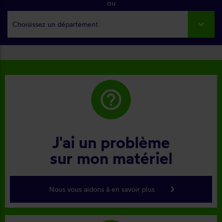
ou
Choisissez un département
help_outline
J'ai un problème
sur mon matériel
keyboard_arrow_right
Nous vous aidons à en savoir plus