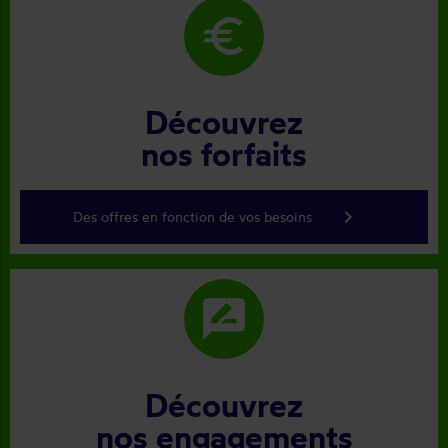
euro
Découvrez
nos forfaits
keyboard_arrow_right
Des offres en fonction de vos besoins
rate_review
Découvrez
nos engagements