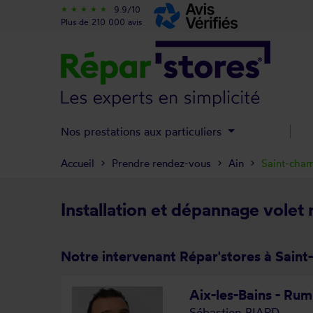
9.9/10
star_rate
star_rate
star_rate
star_rate
star_rate
Plus de 210 000 avis
Nos prestations aux particuliers
Accueil
Prendre rendez-vous
Ain
Saint-cha
Installation et dépannage volet
Notre intervenant Répar'stores à Sain
Aix-les-Bains - Rumi
Sébastien BIARD