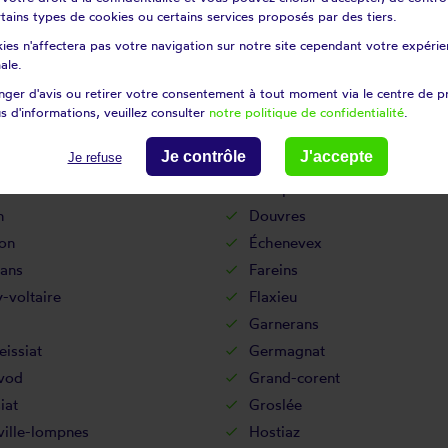
certains types de cookies ou certains services proposés par des tiers.
ançon
Contrevoz
ies n'affectera pas votre navigation sur notre site cependant votre expérien
les
Corlier
ale.
oz
Corveissiat
ger d'avis ou retirer votre consentement à tout moment via le centre de p
Cras-sur-reyssouze
s d'informations, veuillez consulter
notre politique de confidentialité
.
t
Cruzilles-lès-mépillat
Je contrôle
J'accepte
Je refuse
fond
Cuzieu
rtin
Dompierre-sur-chalaronne
n
Douvres
on
Échenevex
ans
Fareins
-voltaire
Flaxieu
Garnerans
issiat
Germagnat
vod
Grand-corent
iat
Groslée
ville-lompnes
Hostiaz