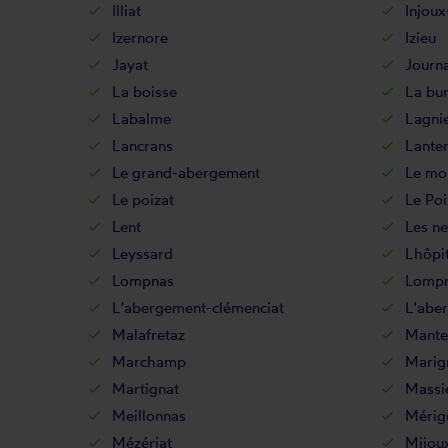
Illiat
Injoux
Izernore
Izieu
Jayat
Journ
La boisse
La bu
Labalme
Lagni
Lancrans
Lante
Le grand-abergement
Le mon
Le poizat
Le Poi
Lent
Les ne
Leyssard
Lhôpit
Lompnas
Lompn
L'abergement-clémenciat
L'abe
Malafretaz
Mante
Marchamp
Marig
Martignat
Massi
Meillonnas
Mérig
Mézériat
Mijou