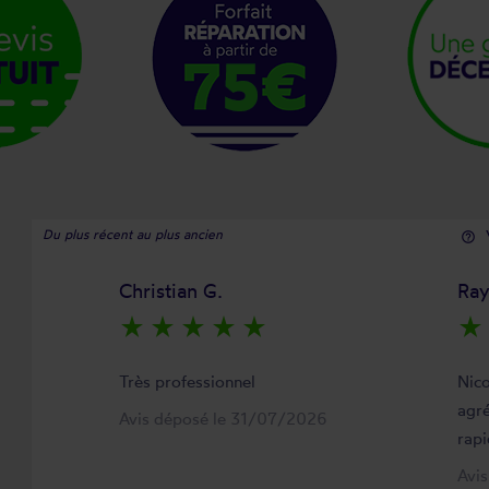
Du plus récent au plus ancien
help_outline
Christian G.
Ra
star_rate
star_rate
star_rate
star_rate
star_rate
star_rate
Très professionnel
Nico
agré
Avis déposé le 31/07/2026
rapi
Avi