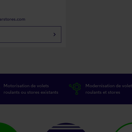
arstores.com
keyboard_arrow_right
Motorisation de volets
Modernisation de volet
roulants ou stores existants
roulants et stores