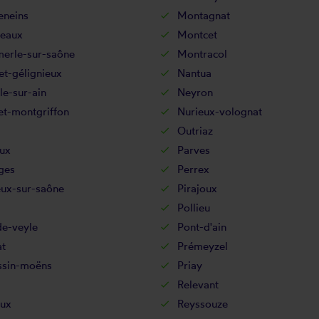
neins
Montagnat
eaux
Montcet
erle-sur-saône
Montracol
t-gélignieux
Nantua
le-sur-ain
Neyron
et-montgriffon
Nurieux-volognat
Outriaz
ux
Parves
ges
Perrex
eux-sur-saône
Pirajoux
Pollieu
de-veyle
Pont-d'ain
at
Prémeyzel
ssin-moëns
Priay
Relevant
eux
Reyssouze