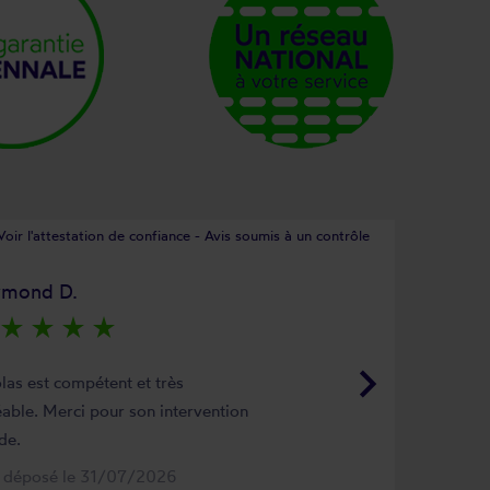
Voir l'attestation de confiance - Avis soumis à un contrôle
ymond D.
star_rate
star_rate
star_rate
star_rate
keyboard_arrow_right
las est compétent et très
able. Merci pour son intervention
de.
s déposé le 31/07/2026