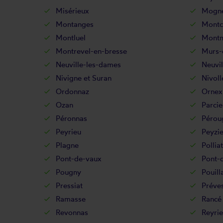
Misérieux
Mogne
Montanges
Montc
Montluel
Montm
Montrevel-en-bresse
Murs-e
Neuville-les-dames
Neuvil
Nivigne et Suran
Nivoll
Ordonnaz
Ornex
Ozan
Parcie
Péronnas
Pérou
Peyrieu
Peyzi
Plagne
Polliat
Pont-de-vaux
Pont-
Pougny
Pouill
Pressiat
Préve
Ramasse
Rancé
Revonnas
Reyri