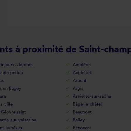
nts à proximité de Saint-cham
ieux-en-dombes
Ambléon
t-et-condon
Anglefort
as
Arbent
s en Bugey
Argis
are
Asnières-sur-saône
a-ville
Bâgé-le-châtel
-Géovreissiat
Beaupont
arde-sur-valserine
Belley
t-luthézieu
Bénonces