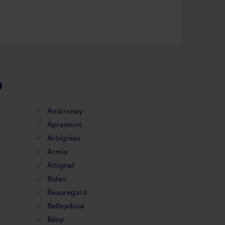
p
Ambronay
Apremont
Arbignieu
Armix
Attignat
Balan
Beauregard
Belleydoux
Bény