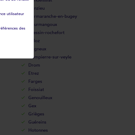
Conzieu
ce utilisateur
Cormaranche-en-bugey
Courmangoux
références des
Cressin-rochefort
Culoz
Dagneux
Dompierre-sur-veyle
Drom
Etrez
Farges
Foissiat
Genouilleux
Gex
Grièges
Guéreins
Hotonnes