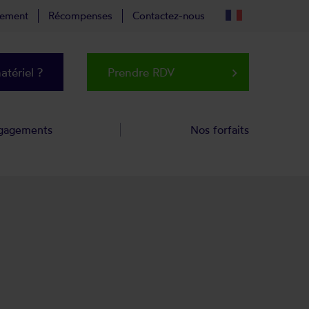
tement
Récompenses
Contactez-nous
tériel ?
Prendre RDV
keyboard_arrow_right
gagements
Nos forfaits