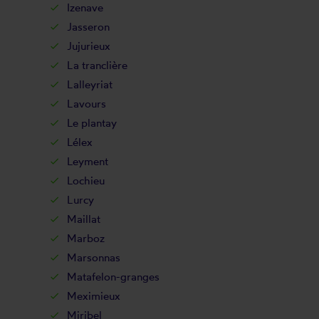
Izenave
Jasseron
Jujurieux
La tranclière
Lalleyriat
Lavours
Le plantay
Lélex
Leyment
Lochieu
Lurcy
Maillat
Marboz
Marsonnas
Matafelon-granges
Meximieux
Miribel