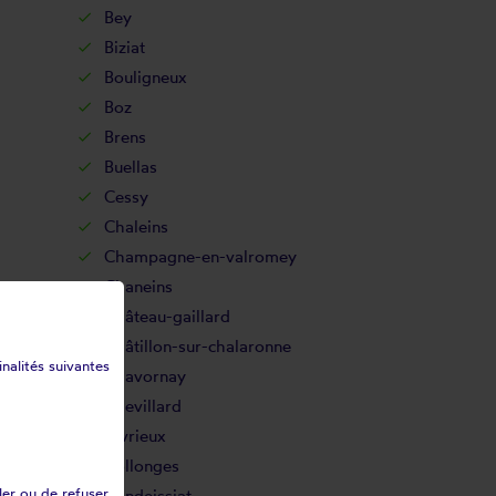
Bey
Biziat
Bouligneux
Boz
Brens
Buellas
Cessy
Chaleins
Champagne-en-valromey
Chaneins
Château-gaillard
Châtillon-sur-chalaronne
inalités suivantes
Chavornay
Chevillard
Civrieux
Collonges
ler ou de refuser
Condeissiat