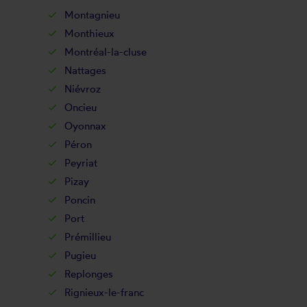
Montagnieu
Monthieux
Montréal-la-cluse
Nattages
Niévroz
Oncieu
Oyonnax
Péron
Peyriat
Pizay
Poncin
Port
Prémillieu
Pugieu
Replonges
Rignieux-le-franc