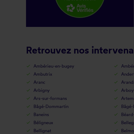
Retrouvez nos intervena
Ambérieu-en-bugey
Ambér
Ambutrix
Ander
Aranc
Arand
Arbigny
Arboy
Ars-sur-formans
Artem
Bâgé-Dommartin
Bâgé-l
Baneins
Béard
Béligneux
Belleg
Bellignat
Belmon