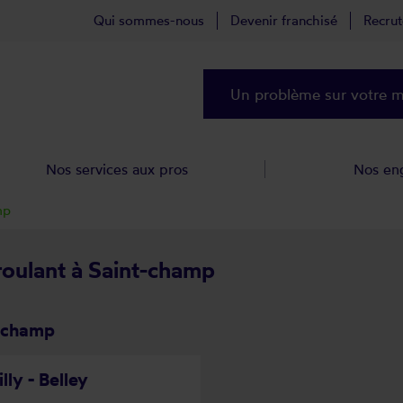
Qui sommes-nous
Devenir franchisé
Recru
Un problème sur votre ma
Nos services aux pros
Nos en
mp
 roulant à Saint-champ
t-champ
lly - Belley