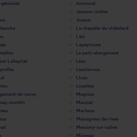
-génissiat
Innimond
Jassans-riottier
ans
Joyeux
rbanche
La chapelle-du-châtelard
eu
Laiz
nay
Lapeyrouse
tellier
Le petit-abergement
zat-Lalleyriat
Léaz
yrolles
Lescheroux
al
Lhuis
ieu
Loyettes
rgement-de-varey
Magnieu
nay-montlin
Manziat
nieu
Marlieux
eux
Massignieu-de-rives
nat
Messimy-sur-saône
x
Mionnay