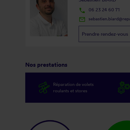
local_phone
06 23 24 60 71
mail_outline
sebastien.biard@rep
Prendre rendez-vous
Nos prestations
Réparation de volets
roulants et stores