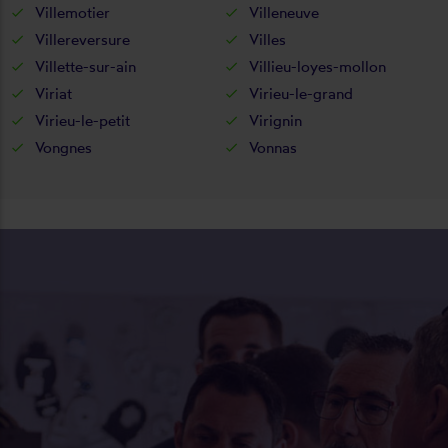
Villemotier
Villeneuve
Villereversure
Villes
Villette-sur-ain
Villieu-loyes-mollon
Viriat
Virieu-le-grand
Virieu-le-petit
Virignin
Vongnes
Vonnas