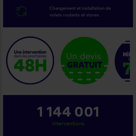
Changement et installation de
volets roulants et stores
keyboard_arrow_right
1 291 001
interventions