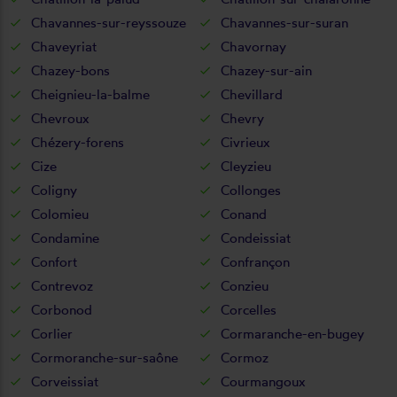
Chavannes-sur-reyssouze
Chavannes-sur-suran
Chaveyriat
Chavornay
Chazey-bons
Chazey-sur-ain
Cheignieu-la-balme
Chevillard
Chevroux
Chevry
Chézery-forens
Civrieux
Cize
Cleyzieu
Coligny
Collonges
Colomieu
Conand
Condamine
Condeissiat
Confort
Confrançon
Contrevoz
Conzieu
Corbonod
Corcelles
Corlier
Cormaranche-en-bugey
Cormoranche-sur-saône
Cormoz
Corveissiat
Courmangoux