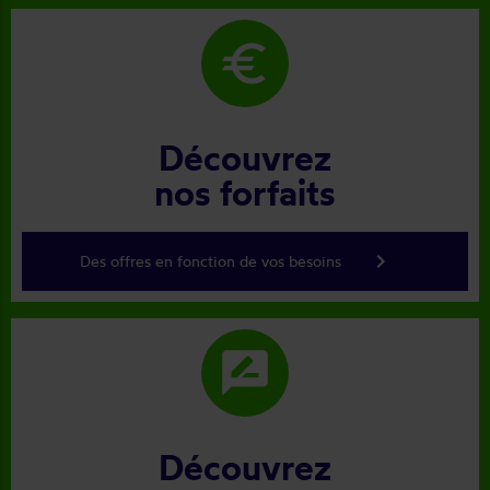
euro
Découvrez
nos forfaits
keyboard_arrow_right
Des offres en fonction de vos besoins
rate_review
Découvrez