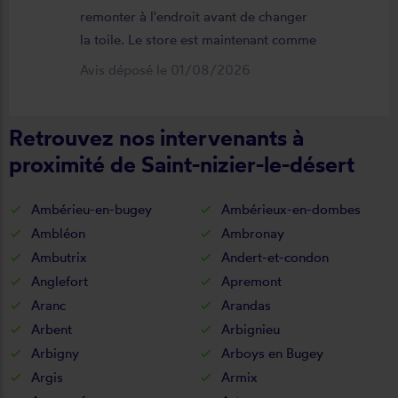
remonter à l'endroit avant de changer
la toile. Le store est maintenant comme
neuf, parfaitement positionné et
Avis déposé le 01/08/2026
fonctionnel. Je recommande vivement
cette entreprise.
Retrouvez nos intervenants à
proximité de Saint-nizier-le-désert
Ambérieu-en-bugey
Ambérieux-en-dombes
Ambléon
Ambronay
Ambutrix
Andert-et-condon
Anglefort
Apremont
Aranc
Arandas
Arbent
Arbignieu
Arbigny
Arboys en Bugey
Argis
Armix