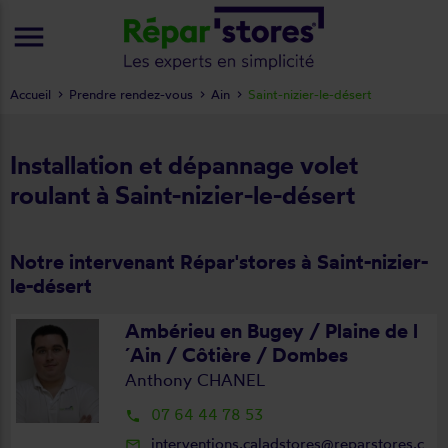
menu
Accueil
Prendre rendez-vous
Ain
Saint-nizier-le-désert
Installation et dépannage volet
roulant à Saint-nizier-le-désert
Notre intervenant Répar'stores à Saint-nizier-
le-désert
Ambérieu en Bugey / Plaine de l
´Ain / Côtière / Dombes
Anthony CHANEL
07 64 44 78 53
local_phone
interventions.caladstores@reparstores.c
mail_outline