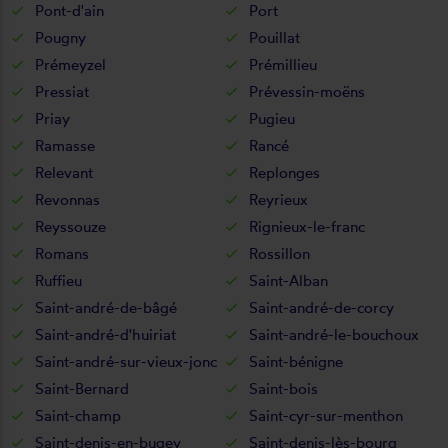
Pont-d'ain
Port
Pougny
Pouillat
Prémeyzel
Prémillieu
Pressiat
Prévessin-moëns
Priay
Pugieu
Ramasse
Rancé
Relevant
Replonges
Revonnas
Reyrieux
Reyssouze
Rignieux-le-franc
Romans
Rossillon
Ruffieu
Saint-Alban
Saint-andré-de-bâgé
Saint-andré-de-corcy
Saint-andré-d'huiriat
Saint-andré-le-bouchoux
Saint-andré-sur-vieux-jonc
Saint-bénigne
Saint-Bernard
Saint-bois
Saint-champ
Saint-cyr-sur-menthon
Saint-denis-en-bugey
Saint-denis-lès-bourg