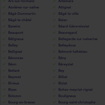
Ars-sur-formans
Artemare
Asnières-sur-saône
Attignat
Bâgé-Dommartin
Bâgé-la-ville
Bâgé-le-châtel
Balan
Baneins
Béard-Géovreissiat
Beaupont
Beauregard
Béligneux
Bellegarde-sur-valserine
Belley
Belleydoux
Bellignat
Belmont-luthézieu
Bénonces
Bény
Béon
Béreyziat
Bettant
Bey
Beynost
Billiat
Birieux
Biziat
Blyes
Bohas-meyriat-rignat
Bolozon
Bouligneux
Bourg-en-bresse
Bourg-saint-christophe