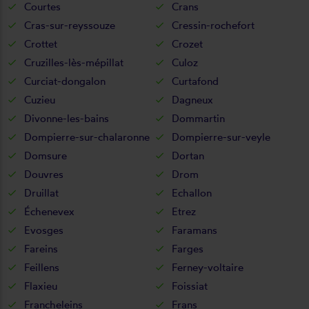
Courtes
Crans
Cras-sur-reyssouze
Cressin-rochefort
Crottet
Crozet
Cruzilles-lès-mépillat
Culoz
Curciat-dongalon
Curtafond
Cuzieu
Dagneux
Divonne-les-bains
Dommartin
Dompierre-sur-chalaronne
Dompierre-sur-veyle
Domsure
Dortan
Douvres
Drom
Druillat
Echallon
Échenevex
Etrez
Evosges
Faramans
Fareins
Farges
Feillens
Ferney-voltaire
Flaxieu
Foissiat
Francheleins
Frans