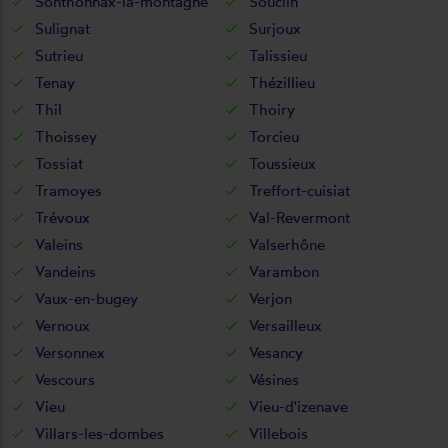
Sonthonnax-la-montagne
Souclin
Sulignat
Surjoux
Sutrieu
Talissieu
Tenay
Thézillieu
Thil
Thoiry
Thoissey
Torcieu
Tossiat
Toussieux
Tramoyes
Treffort-cuisiat
Trévoux
Val-Revermont
Valeins
Valserhône
Vandeins
Varambon
Vaux-en-bugey
Verjon
Vernoux
Versailleux
Versonnex
Vesancy
Vescours
Vésines
Vieu
Vieu-d'izenave
Villars-les-dombes
Villebois