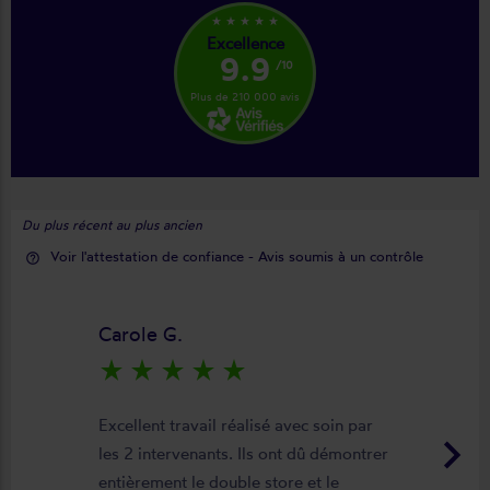
star_rate
star_rate
star_rate
star_rate
star_rate
Excellence
9.9
/10
Plus de 210 000 avis
Du plus récent au plus ancien
Voir l'attestation de confiance - Avis soumis à un contrôle
help_outline
Carole G.
star_rate
star_rate
star_rate
star_rate
star_rate
Excellent travail réalisé avec soin par
keyboard_arrow_right
les 2 intervenants. Ils ont dû démontrer
entièrement le double store et le