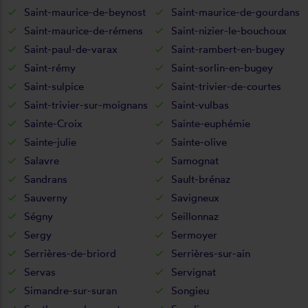
Saint-maurice-de-beynost
Saint-maurice-de-gourdans
Saint-maurice-de-rémens
Saint-nizier-le-bouchoux
Saint-paul-de-varax
Saint-rambert-en-bugey
Saint-rémy
Saint-sorlin-en-bugey
Saint-sulpice
Saint-trivier-de-courtes
Saint-trivier-sur-moignans
Saint-vulbas
Sainte-Croix
Sainte-euphémie
Sainte-julie
Sainte-olive
Salavre
Samognat
Sandrans
Sault-brénaz
Sauverny
Savigneux
Ségny
Seillonnaz
Sergy
Sermoyer
Serrières-de-briord
Serrières-sur-ain
Servas
Servignat
Simandre-sur-suran
Songieu