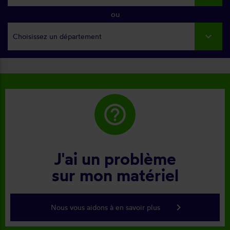
ou
Choisissez un département
help_outline
J'ai un problème
sur mon matériel
keyboard_arrow_right
Nous vous aidons à en savoir plus