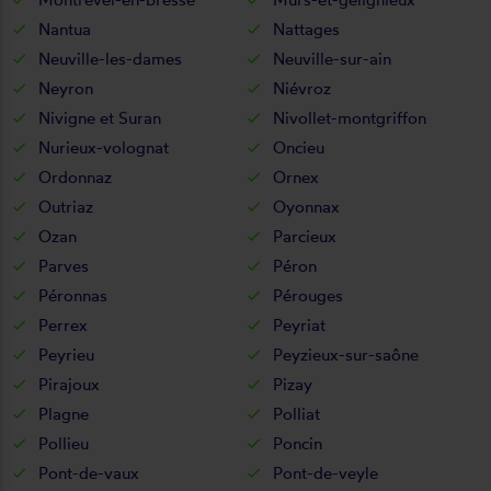
Nantua
Nattages
Neuville-les-dames
Neuville-sur-ain
Neyron
Niévroz
Nivigne et Suran
Nivollet-montgriffon
Nurieux-volognat
Oncieu
Ordonnaz
Ornex
Outriaz
Oyonnax
Ozan
Parcieux
Parves
Péron
Péronnas
Pérouges
Perrex
Peyriat
Peyrieu
Peyzieux-sur-saône
Pirajoux
Pizay
Plagne
Polliat
Pollieu
Poncin
Pont-de-vaux
Pont-de-veyle