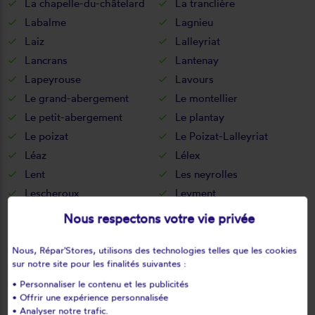
La chapelle-du-châtelard
La tranclière
Labalme
Lagnieu
Laiz
Lalleyriat
Lancrans
Lantenay
Lapeyrouse
Lavours
Le grand-abergement
Le montellier
Le petit-abergement
Le plantay
Le poizat
Le Poizat-Lalleyriat
Léaz
Lélex
Lent
Les neyrolles
Lescheroux
Leyment
Leyssard
Lhôpital
Nous respectons votre vie privée
Lhuis
Lochieu
Lompnas
Lompnieu
Nous, Répar'Stores, utilisons des technologies telles que les cookies
sur notre site pour les finalités suivantes :
Loyettes
Lurcy
• Personnaliser le contenu et les publicités
L'abergement-clémenciat
L'abergement-de-varey
• Offrir une expérience personnalisée
Magnieu
Maillat
• Analyser notre trafic.