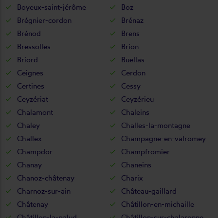
Boyeux-saint-jérôme
Boz
Brégnier-cordon
Brénaz
Brénod
Brens
Bressolles
Brion
Briord
Buellas
Ceignes
Cerdon
Certines
Cessy
Ceyzériat
Ceyzérieu
Chalamont
Chaleins
Chaley
Challes-la-montagne
Challex
Champagne-en-valromey
Champdor
Champfromier
Chanay
Chaneins
Chanoz-châtenay
Charix
Charnoz-sur-ain
Château-gaillard
Châtenay
Châtillon-en-michaille
Châtillon-la-palud
Châtillon-sur-chalaronne