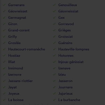
Garnerans
Genouilleux
Géovreisset
Géovreissiat
Germagnat
Gex
Giron
Gorrevod
Grand-corent
Grièges
Grilly
Groissiat
Groslée
Guéreins
Hautecourt-romanèche
Hauteville-lompnes
Hostiaz
Hotonnes
Illiat
Injoux-génissiat
Innimond
Izenave
Izernore
Izieu
Jassans-riottier
Jasseron
Jayat
Journans
Joyeux
Jujurieux
La boisse
La burbanche