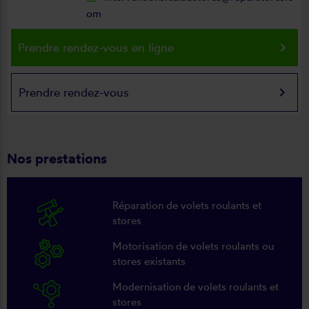
om
keyboard_arrow_right
Prendre rendez-vous en ligne
keyboard_arrow_right
Prendre rendez-vous
Nos prestations
Réparation de volets roulants et
stores
Motorisation de volets roulants ou
stores existants
Modernisation de volets roulants et
stores