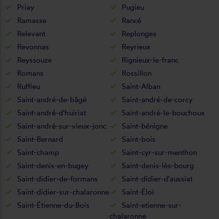
Priay
Pugieu
Ramasse
Rancé
Relevant
Replonges
Revonnas
Reyrieux
Reyssouze
Rignieux-le-franc
Romans
Rossillon
Ruffieu
Saint-Alban
Saint-andré-de-bâgé
Saint-andré-de-corcy
Saint-andré-d'huiriat
Saint-andré-le-bouchoux
Saint-andré-sur-vieux-jonc
Saint-bénigne
Saint-Bernard
Saint-bois
Saint-champ
Saint-cyr-sur-menthon
Saint-denis-en-bugey
Saint-denis-lès-bourg
Saint-didier-de-formans
Saint-didier-d'aussiat
Saint-didier-sur-chalaronne
Saint-Éloi
Saint-Étienne-du-Bois
Saint-etienne-sur-
chalaronne