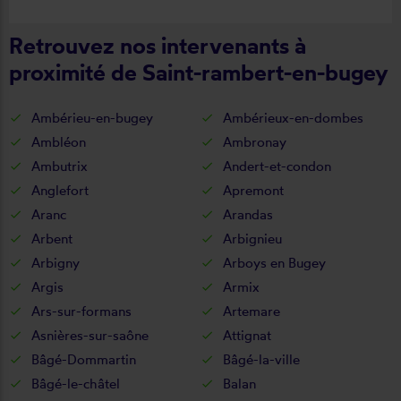
Retrouvez nos intervenants à
proximité de Saint-rambert-en-bugey
Ambérieu-en-bugey
Ambérieux-en-dombes
Ambléon
Ambronay
Ambutrix
Andert-et-condon
Anglefort
Apremont
Aranc
Arandas
Arbent
Arbignieu
Arbigny
Arboys en Bugey
Argis
Armix
Ars-sur-formans
Artemare
Asnières-sur-saône
Attignat
Bâgé-Dommartin
Bâgé-la-ville
Bâgé-le-châtel
Balan