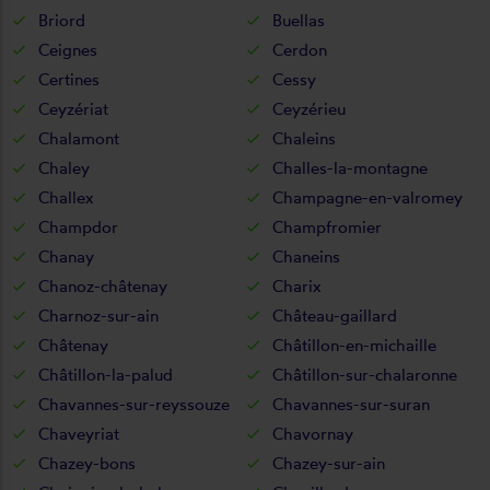
Briord
Buellas
Ceignes
Cerdon
Certines
Cessy
Ceyzériat
Ceyzérieu
Chalamont
Chaleins
Chaley
Challes-la-montagne
Challex
Champagne-en-valromey
Champdor
Champfromier
Chanay
Chaneins
Chanoz-châtenay
Charix
Charnoz-sur-ain
Château-gaillard
Châtenay
Châtillon-en-michaille
Châtillon-la-palud
Châtillon-sur-chalaronne
Chavannes-sur-reyssouze
Chavannes-sur-suran
Chaveyriat
Chavornay
Chazey-bons
Chazey-sur-ain