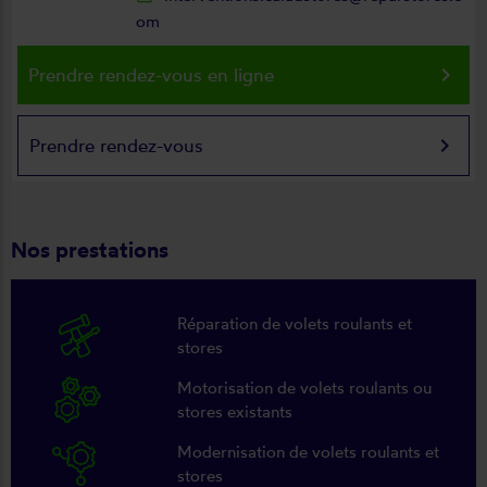
om
keyboard_arrow_right
Prendre rendez-vous en ligne
keyboard_arrow_right
Prendre rendez-vous
Nos prestations
Réparation de volets roulants et
stores
Motorisation de volets roulants ou
stores existants
Modernisation de volets roulants et
stores