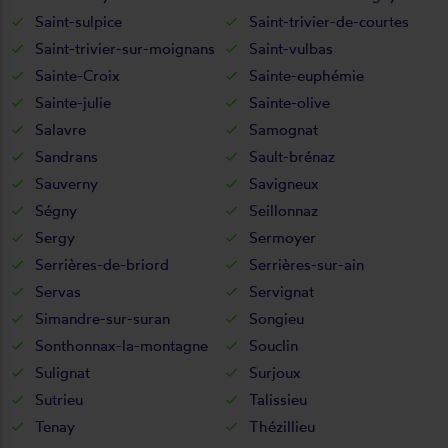
Saint-sulpice
Saint-trivier-de-courtes
Saint-trivier-sur-moignans
Saint-vulbas
Sainte-Croix
Sainte-euphémie
Sainte-julie
Sainte-olive
Salavre
Samognat
Sandrans
Sault-brénaz
Sauverny
Savigneux
Ségny
Seillonnaz
Sergy
Sermoyer
Serrières-de-briord
Serrières-sur-ain
Servas
Servignat
Simandre-sur-suran
Songieu
Sonthonnax-la-montagne
Souclin
Sulignat
Surjoux
Sutrieu
Talissieu
Tenay
Thézillieu