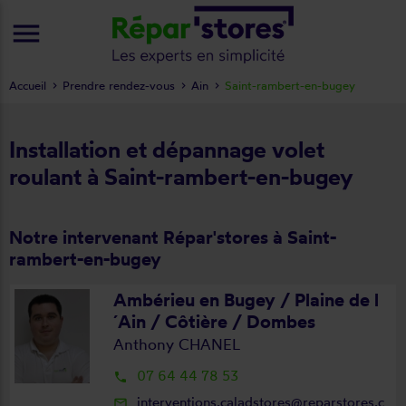
menu
Accueil
Prendre rendez-vous
Ain
Saint-rambert-en-bugey
Installation et dépannage volet
roulant à Saint-rambert-en-bugey
Notre intervenant Répar'stores à Saint-
rambert-en-bugey
Ambérieu en Bugey / Plaine de l
´Ain / Côtière / Dombes
Anthony CHANEL
07 64 44 78 53
local_phone
interventions.caladstores@reparstores.c
mail_outline