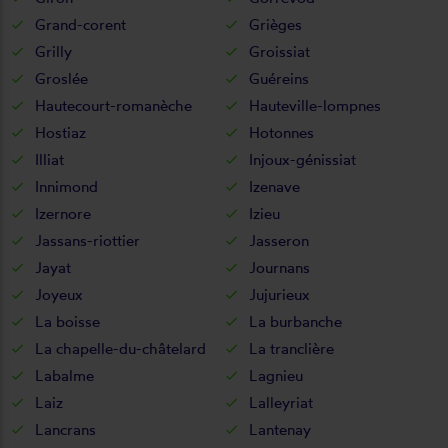
Grand-corent
Grièges
Grilly
Groissiat
Groslée
Guéreins
Hautecourt-romanèche
Hauteville-lompnes
Hostiaz
Hotonnes
Illiat
Injoux-génissiat
Innimond
Izenave
Izernore
Izieu
Jassans-riottier
Jasseron
Jayat
Journans
Joyeux
Jujurieux
La boisse
La burbanche
La chapelle-du-châtelard
La tranclière
Labalme
Lagnieu
Laiz
Lalleyriat
Lancrans
Lantenay