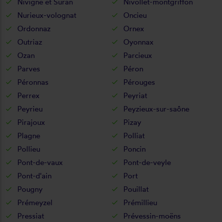
Nivigne et Suran
Nivollet-montgriffon
Nurieux-volognat
Oncieu
Ordonnaz
Ornex
Outriaz
Oyonnax
Ozan
Parcieux
Parves
Péron
Péronnas
Pérouges
Perrex
Peyriat
Peyrieu
Peyzieux-sur-saône
Pirajoux
Pizay
Plagne
Polliat
Pollieu
Poncin
Pont-de-vaux
Pont-de-veyle
Pont-d'ain
Port
Pougny
Pouillat
Prémeyzel
Prémillieu
Pressiat
Prévessin-moëns