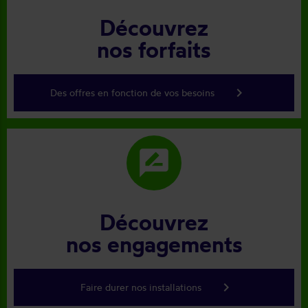
Découvrez
nos forfaits
keyboard_arrow_right
Des offres en fonction de vos besoins
rate_review
Découvrez
nos engagements
keyboard_arrow_right
Faire durer nos installations