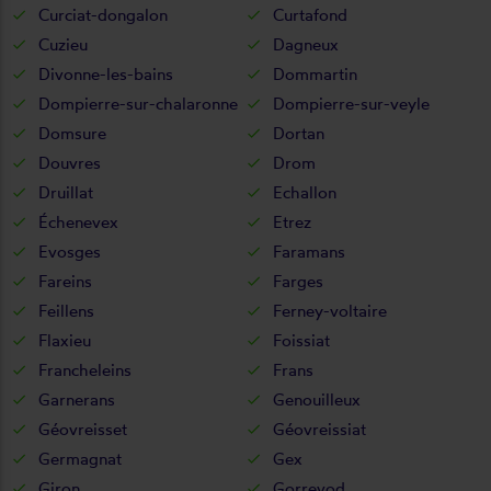
Curciat-dongalon
Curtafond
Cuzieu
Dagneux
Divonne-les-bains
Dommartin
Dompierre-sur-chalaronne
Dompierre-sur-veyle
Domsure
Dortan
Douvres
Drom
Druillat
Echallon
Échenevex
Etrez
Evosges
Faramans
Fareins
Farges
Feillens
Ferney-voltaire
Flaxieu
Foissiat
Francheleins
Frans
Garnerans
Genouilleux
Géovreisset
Géovreissiat
Germagnat
Gex
Giron
Gorrevod