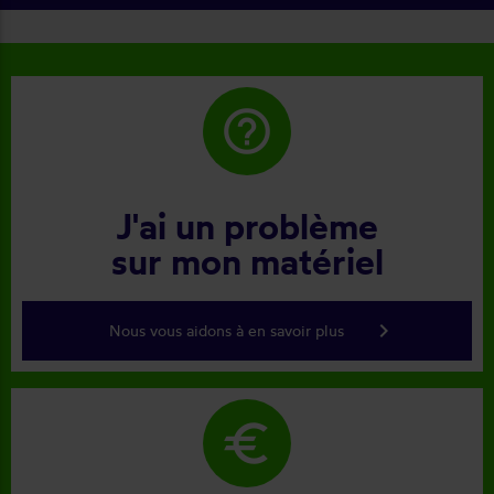
help_outline
J'ai un problème
sur mon matériel
keyboard_arrow_right
Nous vous aidons à en savoir plus
euro