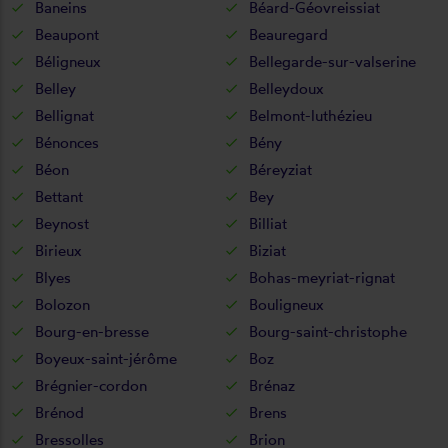
Baneins
Béard-Géovreissiat
Beaupont
Beauregard
Béligneux
Bellegarde-sur-valserine
Belley
Belleydoux
Bellignat
Belmont-luthézieu
Bénonces
Bény
Béon
Béreyziat
Bettant
Bey
Beynost
Billiat
Birieux
Biziat
Blyes
Bohas-meyriat-rignat
Bolozon
Bouligneux
Bourg-en-bresse
Bourg-saint-christophe
Boyeux-saint-jérôme
Boz
Brégnier-cordon
Brénaz
Brénod
Brens
Bressolles
Brion