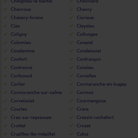
Cheignieu-la-balme
Chevillard
Chevroux
Chevry
Chézery-forens
Civrieux
Cize
Cleyzieu
Coligny
Collonges
Colomieu
Conand
Condamine
Condeissiat
Confort
Confrançon
Contrevoz
Conzieu
Corbonod
Corcelles
Corlier
Cormaranche-en-bugey
Cormoranche-sur-saône
Cormoz
Corveissiat
Courmangoux
Courtes
Crans
Cras-sur-reyssouze
Cressin-rochefort
Crottet
Crozet
Cruzilles-lès-mépillat
Culoz