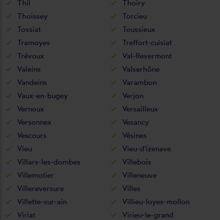
Thil
Thoiry
Thoissey
Torcieu
Tossiat
Toussieux
Tramoyes
Treffort-cuisiat
Trévoux
Val-Revermont
Valeins
Valserhône
Vandeins
Varambon
Vaux-en-bugey
Verjon
Vernoux
Versailleux
Versonnex
Vesancy
Vescours
Vésines
Vieu
Vieu-d'izenave
Villars-les-dombes
Villebois
Villemotier
Villeneuve
Villereversure
Villes
Villette-sur-ain
Villieu-loyes-mollon
Viriat
Virieu-le-grand