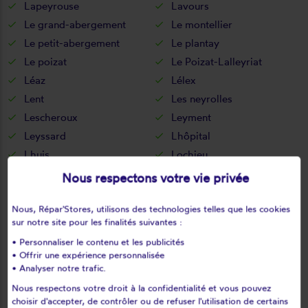
Lapeyrouse
Lavours
Le grand-abergement
Le montellier
Le petit-abergement
Le plantay
Le poizat
Le Poizat-Lalleyriat
Léaz
Lélex
Lent
Les neyrolles
Lescheroux
Leyment
Leyssard
Lhôpital
Lhuis
Lochieu
Lompnas
Lompnieu
Nous respectons votre vie privée
Loyettes
Lurcy
Nous, Répar'Stores, utilisons des technologies telles que les cookies
L'abergement-clémenciat
L'abergement-de-varey
sur notre site pour les finalités suivantes :
Magnieu
Maillat
• Personnaliser le contenu et les publicités
Malafretaz
Mantenay-montlin
• Offrir une expérience personnalisée
Manziat
Marboz
• Analyser notre trafic.
Marchamp
Marignieu
Nous respectons votre droit à la confidentialité et vous pouvez
choisir d'accepter, de contrôler ou de refuser l'utilisation de certains
Marlieux
Marsonnas