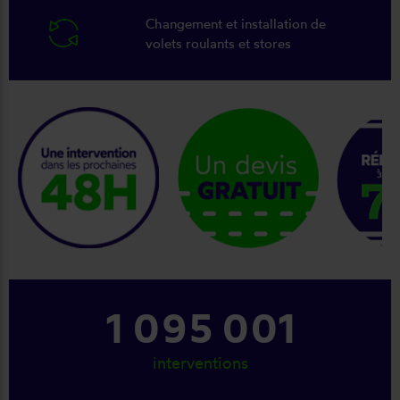
Changement et installation de
volets roulants et stores
keyboard_arrow_right
1 241 001
interventions