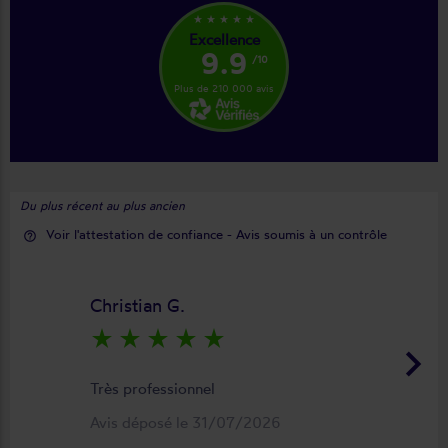
star_rate
star_rate
star_rate
star_rate
star_rate
Excellence
9.9
/10
Plus de 210 000 avis
Du plus récent au plus ancien
Voir l'attestation de confiance - Avis soumis à un contrôle
help_outline
Christian G.
star_rate
star_rate
star_rate
star_rate
star_rate
keyboard_arrow_right
Très professionnel
Avis déposé le 31/07/2026