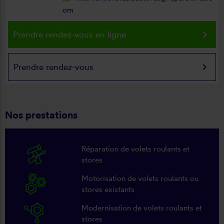
om
keyboard_arrow_right
Prendre rendez-vous en ligne
keyboard_arrow_right
Prendre rendez-vous
Nos prestations
Réparation de volets roulants et
stores
Motorisation de volets roulants ou
stores existants
Modernisation de volets roulants et
stores