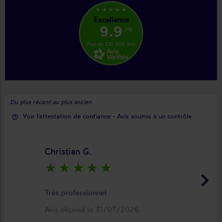
star_rate
star_rate
star_rate
star_rate
star_rate
Excellence
9.9
/10
Plus de 210 000 avis
Du plus récent au plus ancien
Voir l'attestation de confiance - Avis soumis à un contrôle
help_outline
Christian G.
star_rate
star_rate
star_rate
star_rate
star_rate
keyboard_arrow_right
Très professionnel
Avis déposé le 31/07/2026