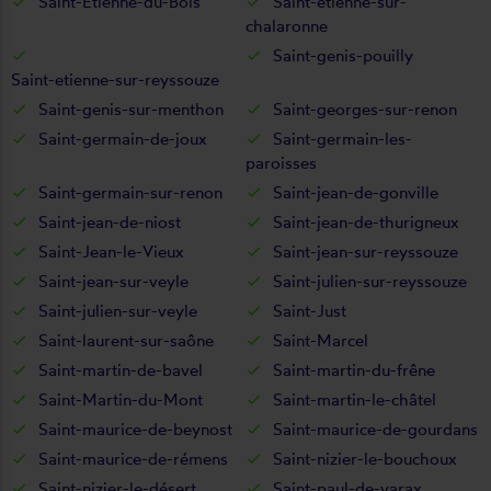
Saint-Étienne-du-Bois
Saint-etienne-sur-
chalaronne
Saint-genis-pouilly
Saint-etienne-sur-reyssouze
Saint-genis-sur-menthon
Saint-georges-sur-renon
Saint-germain-de-joux
Saint-germain-les-
paroisses
Saint-germain-sur-renon
Saint-jean-de-gonville
Saint-jean-de-niost
Saint-jean-de-thurigneux
Saint-Jean-le-Vieux
Saint-jean-sur-reyssouze
Saint-jean-sur-veyle
Saint-julien-sur-reyssouze
Saint-julien-sur-veyle
Saint-Just
Saint-laurent-sur-saône
Saint-Marcel
Saint-martin-de-bavel
Saint-martin-du-frêne
Saint-Martin-du-Mont
Saint-martin-le-châtel
Saint-maurice-de-beynost
Saint-maurice-de-gourdans
Saint-maurice-de-rémens
Saint-nizier-le-bouchoux
Saint-nizier-le-désert
Saint-paul-de-varax