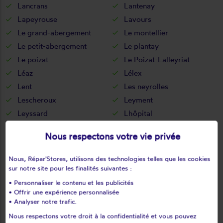
Lancrans
Lantenay
Lapeyrouse
Lavours
Le grand-abergement
Le montellier
Le petit-abergement
Le plantay
Le poizat
Le Poizat-Lalleyriat
Léaz
Lélex
Lent
Les neyrolles
Lescheroux
Leyment
Leyssard
Lhôpital
Lhuis
Lochieu
Nous respectons votre vie privée
Lompnas
Lompnieu
Loyettes
Lurcy
Nous, Répar'Stores, utilisons des technologies telles que les cookies
L'abergement-clémenciat
L'abergement-de-varey
sur notre site pour les finalités suivantes :
Magnieu
Maillat
• Personnaliser le contenu et les publicités
• Offrir une expérience personnalisée
Malafretaz
Mantenay-montlin
• Analyser notre trafic.
Manziat
Marboz
Nous respectons votre droit à la confidentialité et vous pouvez
Marchamp
Marignieu