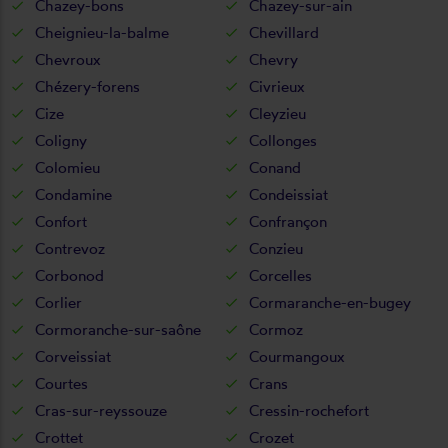
Chazey-bons
Chazey-sur-ain
Cheignieu-la-balme
Chevillard
Chevroux
Chevry
Chézery-forens
Civrieux
Cize
Cleyzieu
Coligny
Collonges
Colomieu
Conand
Condamine
Condeissiat
Confort
Confrançon
Contrevoz
Conzieu
Corbonod
Corcelles
Corlier
Cormaranche-en-bugey
Cormoranche-sur-saône
Cormoz
Corveissiat
Courmangoux
Courtes
Crans
Cras-sur-reyssouze
Cressin-rochefort
Crottet
Crozet