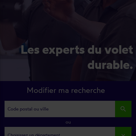
Les experts du volet
durable.
Modifier ma recherche
search
ou
Choisissez un département