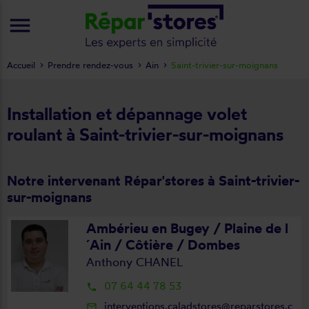
menu
Accueil
Prendre rendez-vous
Ain
Saint-trivier-sur-moignans
Installation et dépannage volet
roulant à Saint-trivier-sur-moignans
Notre intervenant Répar'stores à Saint-trivier-
sur-moignans
Ambérieu en Bugey / Plaine de l
´Ain / Côtière / Dombes
Anthony CHANEL
07 64 44 78 53
local_phone
interventions.caladstores@reparstores.c
mail_outline