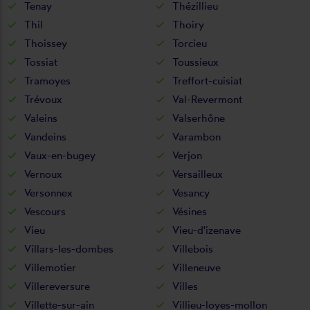
Tenay
Thézillieu
Thil
Thoiry
Thoissey
Torcieu
Tossiat
Toussieux
Tramoyes
Treffort-cuisiat
Trévoux
Val-Revermont
Valeins
Valserhône
Vandeins
Varambon
Vaux-en-bugey
Verjon
Vernoux
Versailleux
Versonnex
Vesancy
Vescours
Vésines
Vieu
Vieu-d'izenave
Villars-les-dombes
Villebois
Villemotier
Villeneuve
Villereversure
Villes
Villette-sur-ain
Villieu-loyes-mollon