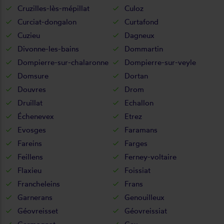
Cruzilles-lès-mépillat
Culoz
Curciat-dongalon
Curtafond
Cuzieu
Dagneux
Divonne-les-bains
Dommartin
Dompierre-sur-chalaronne
Dompierre-sur-veyle
Domsure
Dortan
Douvres
Drom
Druillat
Echallon
Échenevex
Etrez
Evosges
Faramans
Fareins
Farges
Feillens
Ferney-voltaire
Flaxieu
Foissiat
Francheleins
Frans
Garnerans
Genouilleux
Géovreisset
Géovreissiat