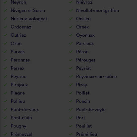
Neyron
Niévroz
Nivigne et Suran
Nivollet-montgriffon
Nurieux-volognat
Oncieu
Ordonnaz
Ornex
Outriaz
Oyonnax
Ozan
Parcieux
Parves
Péron
Péronnas
Pérouges
Perrex
Peyriat
Peyrieu
Peyzieux-sur-saône
Pirajoux
Pizay
Plagne
Polliat
Pollieu
Poncin
Pont-de-vaux
Pont-de-veyle
Pont-d'ain
Port
Pougny
Pouillat
Prémeyzel
Prémillieu