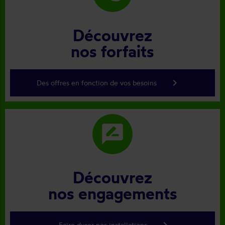
Découvrez
nos forfaits
keyboard_arrow_right
Des offres en fonction de vos besoins
rate_review
Découvrez
nos engagements
keyboard_arrow_right
Faire durer nos installations