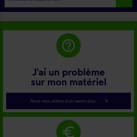
help_outline
J'ai un problème
sur mon matériel
keyboard_arrow_right
Nous vous aidons à en savoir plus
euro