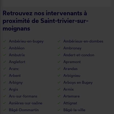
Retrouvez nos intervenants à
proximité de Saint-trivier-sur-
moignans
Ambérieu-en-bugey
Ambérieux-en-dombes
Ambléon
Ambronay
Ambutrix
Andert-et-condon
Anglefort
Apremont
Aranc
Arandas
Arbent
Arbignieu
Arbigny
Arboys en Bugey
Argis
Armix
Ars-sur-formans
Artemare
Asnières-sur-saône
Attignat
Bâgé-Dommartin
Bâgé-la-ville