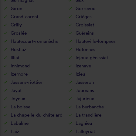
Germagnat
Gex
Giron
Gorrevod
Grand-corent
Grièges
Grilly
Groissiat
Groslée
Guéreins
Hautecourt-romanèche
Hauteville-lompnes
Hostiaz
Hotonnes
Illiat
Injoux-génissiat
Innimond
Izenave
Izernore
Izieu
Jassans-riottier
Jasseron
Jayat
Journans
Joyeux
Jujurieux
La boisse
La burbanche
La chapelle-du-châtelard
La tranclière
Labalme
Lagnieu
Laiz
Lalleyriat