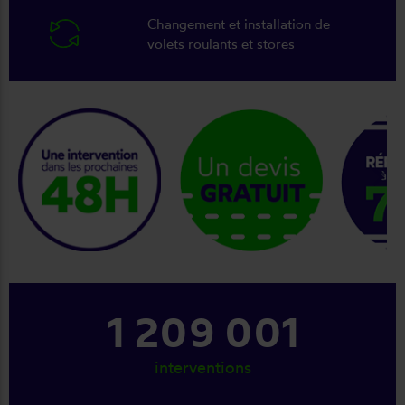
Changement et installation de
volets roulants et stores
keyboard_arrow_right
1 354 001
interventions