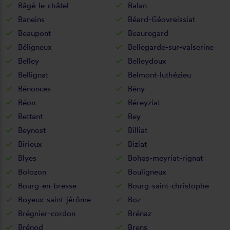
Bâgé-le-châtel
Balan
Baneins
Béard-Géovreissiat
Beaupont
Beauregard
Béligneux
Bellegarde-sur-valserine
Belley
Belleydoux
Bellignat
Belmont-luthézieu
Bénonces
Bény
Béon
Béreyziat
Bettant
Bey
Beynost
Billiat
Birieux
Biziat
Blyes
Bohas-meyriat-rignat
Bolozon
Bouligneux
Bourg-en-bresse
Bourg-saint-christophe
Boyeux-saint-jérôme
Boz
Brégnier-cordon
Brénaz
Brénod
Brens