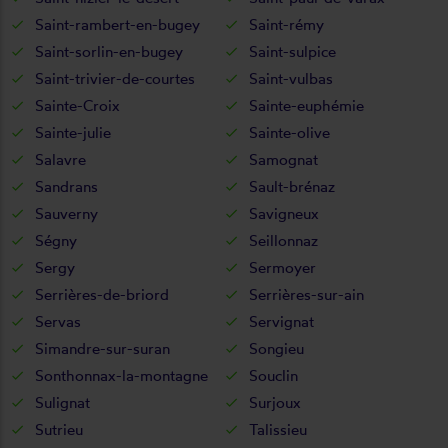
Saint-rambert-en-bugey
Saint-rémy
Saint-sorlin-en-bugey
Saint-sulpice
Saint-trivier-de-courtes
Saint-vulbas
Sainte-Croix
Sainte-euphémie
Sainte-julie
Sainte-olive
Salavre
Samognat
Sandrans
Sault-brénaz
Sauverny
Savigneux
Ségny
Seillonnaz
Sergy
Sermoyer
Serrières-de-briord
Serrières-sur-ain
Servas
Servignat
Simandre-sur-suran
Songieu
Sonthonnax-la-montagne
Souclin
Sulignat
Surjoux
Sutrieu
Talissieu