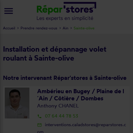
menu
Accueil
Prendre rendez-vous
Ain
Sainte-olive
Installation et dépannage volet
roulant à Sainte-olive
Notre intervenant Répar'stores à Sainte-olive
Ambérieu en Bugey / Plaine de l
´Ain / Côtière / Dombes
Anthony CHANEL
07 64 44 78 53
local_phone
interventions.caladstores@reparstores.c
mail_outline
om