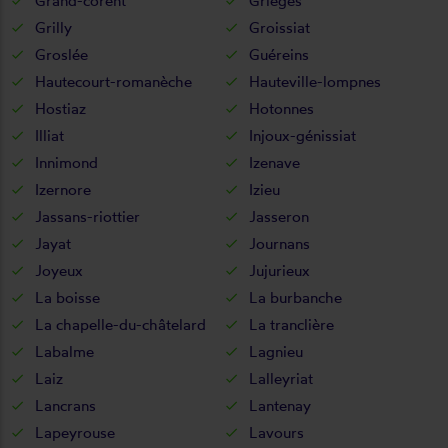
Grand-corent
Grièges
Grilly
Groissiat
Groslée
Guéreins
Hautecourt-romanèche
Hauteville-lompnes
Hostiaz
Hotonnes
Illiat
Injoux-génissiat
Innimond
Izenave
Izernore
Izieu
Jassans-riottier
Jasseron
Jayat
Journans
Joyeux
Jujurieux
La boisse
La burbanche
La chapelle-du-châtelard
La tranclière
Labalme
Lagnieu
Laiz
Lalleyriat
Lancrans
Lantenay
Lapeyrouse
Lavours