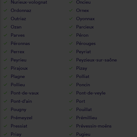
Nurieux-volognat
Oncieu
Ordonnaz
Ornex
Outriaz
Oyonnax
Ozan
Parcieux
Parves
Péron
Péronnas
Pérouges
Perrex
Peyriat
Peyrieu
Peyzieux-sur-saône
Pirajoux
Pizay
Plagne
Polliat
Pollieu
Poncin
Pont-de-vaux
Pont-de-veyle
Pont-d'ain
Port
Pougny
Pouillat
Prémeyzel
Prémillieu
Pressiat
Prévessin-moëns
Priay
Pugieu