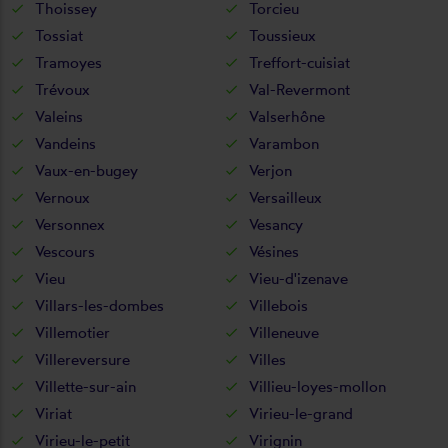
Thoissey
Torcieu
Tossiat
Toussieux
Tramoyes
Treffort-cuisiat
Trévoux
Val-Revermont
Valeins
Valserhône
Vandeins
Varambon
Vaux-en-bugey
Verjon
Vernoux
Versailleux
Versonnex
Vesancy
Vescours
Vésines
Vieu
Vieu-d'izenave
Villars-les-dombes
Villebois
Villemotier
Villeneuve
Villereversure
Villes
Villette-sur-ain
Villieu-loyes-mollon
Viriat
Virieu-le-grand
Virieu-le-petit
Virignin