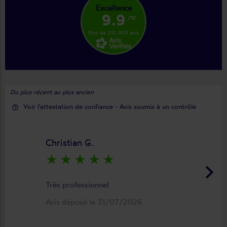
Excellence
9.9
/10
Plus de 210 000 avis
Du plus récent au plus ancien
Voir l'attestation de confiance - Avis soumis à un contrôle
help_outline
Christian G.
star_rate
star_rate
star_rate
star_rate
star_rate
keyboard_arrow_right
Très professionnel
Avis déposé le 31/07/2026