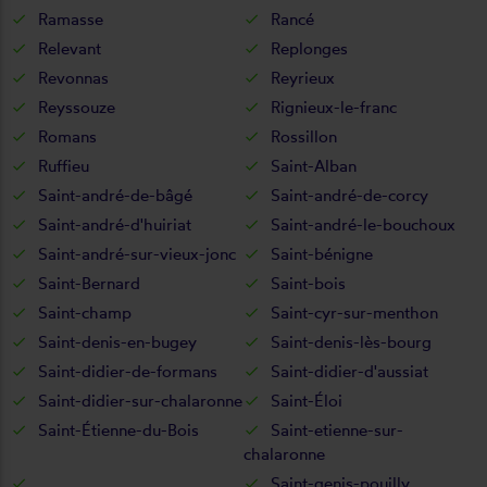
Ramasse
Rancé
Relevant
Replonges
Revonnas
Reyrieux
Reyssouze
Rignieux-le-franc
Romans
Rossillon
Ruffieu
Saint-Alban
Saint-andré-de-bâgé
Saint-andré-de-corcy
Saint-andré-d'huiriat
Saint-andré-le-bouchoux
Saint-andré-sur-vieux-jonc
Saint-bénigne
Saint-Bernard
Saint-bois
Saint-champ
Saint-cyr-sur-menthon
Saint-denis-en-bugey
Saint-denis-lès-bourg
Saint-didier-de-formans
Saint-didier-d'aussiat
Saint-didier-sur-chalaronne
Saint-Éloi
Saint-Étienne-du-Bois
Saint-etienne-sur-
chalaronne
Saint-genis-pouilly