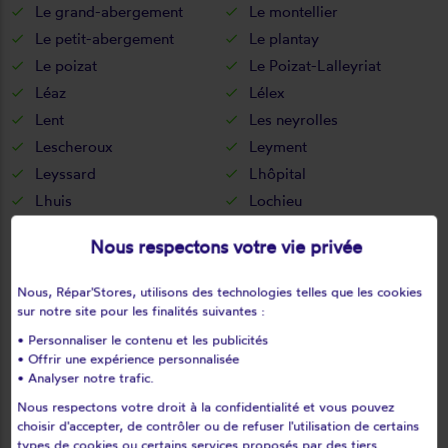
Le grand-abergement
Le montellier
Le petit-abergement
Le plantay
Le poizat
Le Poizat-Lalleyriat
Léaz
Lélex
Lent
Les neyrolles
Lescheroux
Leyment
Leyssard
Lhôpital
Lhuis
Lochieu
Lompnas
Lompnieu
Nous respectons votre vie privée
Loyettes
Lurcy
L'abergement-clémenciat
L'abergement-de-varey
Nous, Répar'Stores, utilisons des technologies telles que les cookies
Magnieu
Maillat
sur notre site pour les finalités suivantes :
Malafretaz
Mantenay-montlin
• Personnaliser le contenu et les publicités
• Offrir une expérience personnalisée
Manziat
Marboz
• Analyser notre trafic.
Marchamp
Marignieu
Nous respectons votre droit à la confidentialité et vous pouvez
Marlieux
Marsonnas
choisir d'accepter, de contrôler ou de refuser l'utilisation de certains
Martignat
Massieux
types de cookies ou certains services proposés par des tiers.