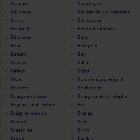
Beaupont
Beauregard
Béligneux
Bellegarde-sur-valserine
Belley
Belleydoux
Bellignat
Belmont-luthézieu
Bénonces
Bény
Béon
Béreyziat
Bettant
Bey
Beynost
Billiat
Birieux
Biziat
Blyes
Bohas-meyriat-rignat
Bolozon
Bouligneux
Bourg-en-bresse
Bourg-saint-christophe
Boyeux-saint-jérôme
Boz
Brégnier-cordon
Brénaz
Brénod
Brens
Bressolles
Brion
Briord
Buellas