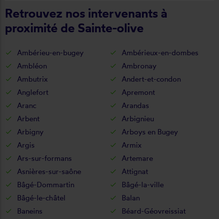
Retrouvez nos intervenants à
proximité de Sainte-olive
Ambérieu-en-bugey
Ambérieux-en-dombes
Ambléon
Ambronay
Ambutrix
Andert-et-condon
Anglefort
Apremont
Aranc
Arandas
Arbent
Arbignieu
Arbigny
Arboys en Bugey
Argis
Armix
Ars-sur-formans
Artemare
Asnières-sur-saône
Attignat
Bâgé-Dommartin
Bâgé-la-ville
Bâgé-le-châtel
Balan
Baneins
Béard-Géovreissiat