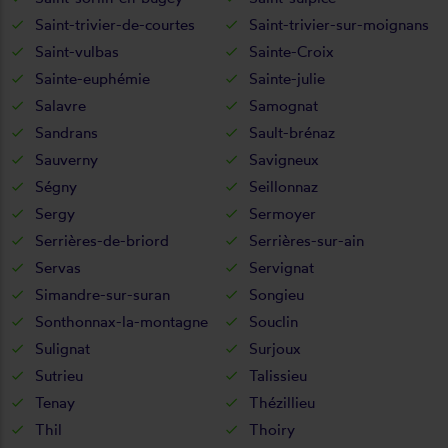
Saint-trivier-de-courtes
Saint-trivier-sur-moignans
Saint-vulbas
Sainte-Croix
Sainte-euphémie
Sainte-julie
Salavre
Samognat
Sandrans
Sault-brénaz
Sauverny
Savigneux
Ségny
Seillonnaz
Sergy
Sermoyer
Serrières-de-briord
Serrières-sur-ain
Servas
Servignat
Simandre-sur-suran
Songieu
Sonthonnax-la-montagne
Souclin
Sulignat
Surjoux
Sutrieu
Talissieu
Tenay
Thézillieu
Thil
Thoiry