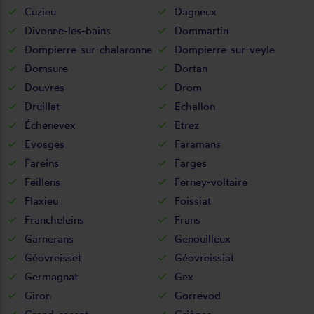
Cuzieu
Dagneux
Divonne-les-bains
Dommartin
Dompierre-sur-chalaronne
Dompierre-sur-veyle
Domsure
Dortan
Douvres
Drom
Druillat
Echallon
Échenevex
Etrez
Evosges
Faramans
Fareins
Farges
Feillens
Ferney-voltaire
Flaxieu
Foissiat
Francheleins
Frans
Garnerans
Genouilleux
Géovreisset
Géovreissiat
Germagnat
Gex
Giron
Gorrevod