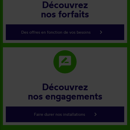
Découvrez
nos forfaits
keyboard_arrow_right
Des offres en fonction de vos besoins
rate_review
Découvrez
nos engagements
keyboard_arrow_right
Faire durer nos installations