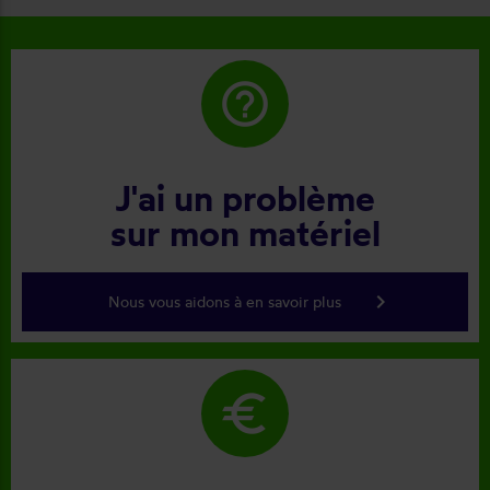
help_outline
J'ai un problème
sur mon matériel
keyboard_arrow_right
Nous vous aidons à en savoir plus
euro