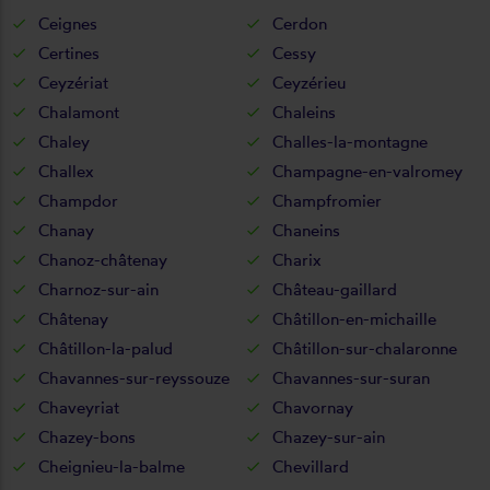
Ceignes
Cerdon
Certines
Cessy
Ceyzériat
Ceyzérieu
Chalamont
Chaleins
Chaley
Challes-la-montagne
Challex
Champagne-en-valromey
Champdor
Champfromier
Chanay
Chaneins
Chanoz-châtenay
Charix
Charnoz-sur-ain
Château-gaillard
Châtenay
Châtillon-en-michaille
Châtillon-la-palud
Châtillon-sur-chalaronne
Chavannes-sur-reyssouze
Chavannes-sur-suran
Chaveyriat
Chavornay
Chazey-bons
Chazey-sur-ain
Cheignieu-la-balme
Chevillard