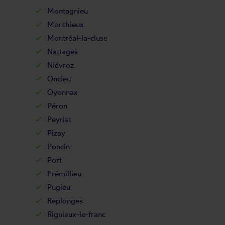
Montagnieu
Monthieux
Montréal-la-cluse
Nattages
Niévroz
Oncieu
Oyonnax
Péron
Peyriat
Pizay
Poncin
Port
Prémillieu
Pugieu
Replonges
Rignieux-le-franc