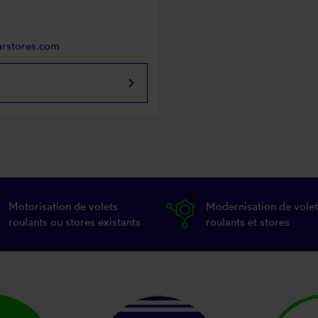
arstores.com
keyboard_arrow_right
Motorisation de volets
Modernisation de volet
roulants ou stores existants
roulants et stores