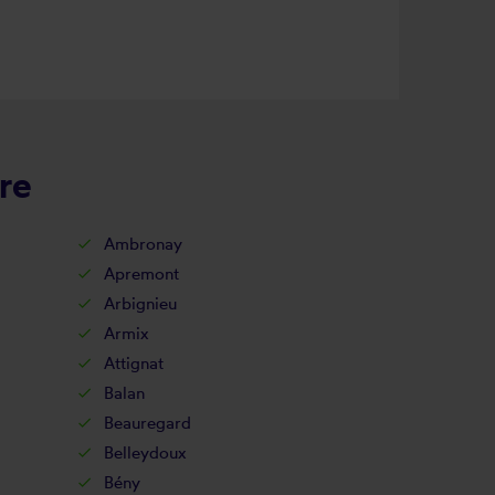
re
Ambronay
Apremont
Arbignieu
Armix
Attignat
Balan
Beauregard
Belleydoux
Bény