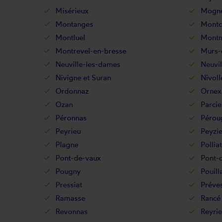
Misérieux
Mogne
Montanges
Montc
Montluel
Montm
Montrevel-en-bresse
Murs-e
Neuville-les-dames
Neuvil
Nivigne et Suran
Nivoll
Ordonnaz
Ornex
Ozan
Parcie
Péronnas
Pérou
Peyrieu
Peyzi
Plagne
Polliat
Pont-de-vaux
Pont-
Pougny
Pouill
Pressiat
Préve
Ramasse
Rancé
Revonnas
Reyri