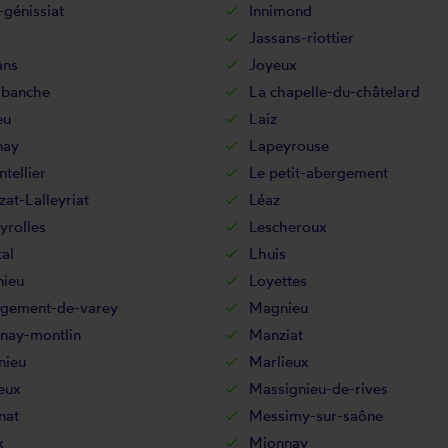
-génissiat
Innimond
Jassans-riottier
ans
Joyeux
rbanche
La chapelle-du-châtelard
eu
Laiz
nay
Lapeyrouse
tellier
Le petit-abergement
zat-Lalleyriat
Léaz
yrolles
Lescheroux
al
Lhuis
ieu
Loyettes
rgement-de-varey
Magnieu
nay-montlin
Manziat
nieu
Marlieux
eux
Massignieu-de-rives
nat
Messimy-sur-saône
x
Mionnay