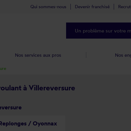
Qui sommes-nous
Devenir franchisé
Recru
Un problème sur votre ma
Nos services aux pros
Nos en
sure
roulant à Villereversure
eversure
 Replonges / Oyonnax