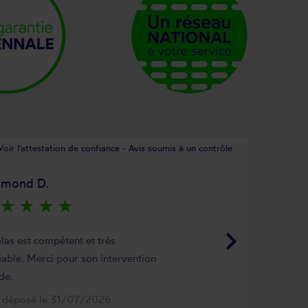
Voir l'attestation de confiance - Avis soumis à un contrôle
ymond D.
star_rate
star_rate
star_rate
star_rate
keyboard_arrow_right
las est compétent et très
able. Merci pour son intervention
de.
s déposé le 31/07/2026