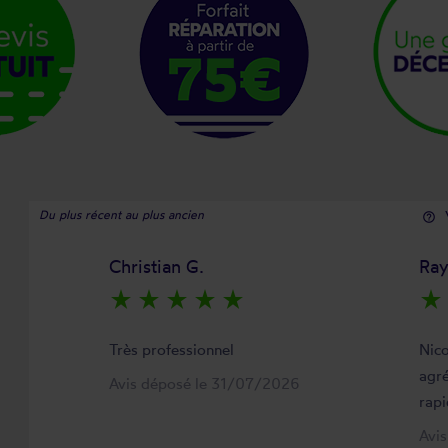
Du plus récent au plus ancien
help_outline
Christian G.
Ra
star_rate
star_rate
star_rate
star_rate
star_rate
star_rate
Très professionnel
Nico
agré
Avis déposé le 31/07/2026
rapi
Avi