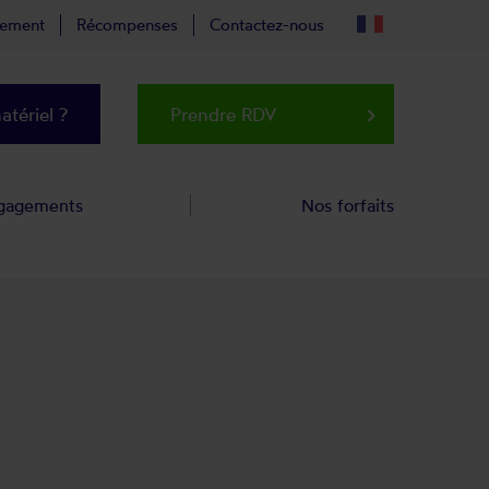
tement
Récompenses
Contactez-nous
tériel ?
Prendre RDV
keyboard_arrow_right
gagements
Nos forfaits