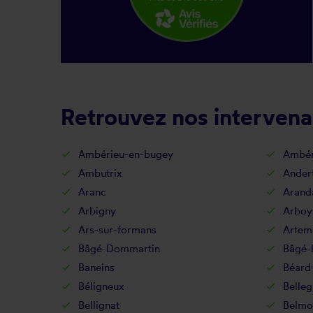
Retrouvez nos intervenan
Ambérieu-en-bugey
Ambér
Ambutrix
Ander
Aranc
Arand
Arbigny
Arboy
Ars-sur-formans
Artem
Bâgé-Dommartin
Bâgé-l
Baneins
Béard
Béligneux
Belleg
Bellignat
Belmon