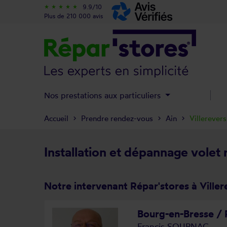
9.9/10
star_rate
star_rate
star_rate
star_rate
star_rate
Plus de 210 000 avis
Nos prestations aux particuliers
Accueil
Prendre rendez-vous
Ain
Villerever
Installation et dépannage volet 
Notre intervenant Répar'stores à Viller
Bourg-en-Bresse /
Francis SOURNAC