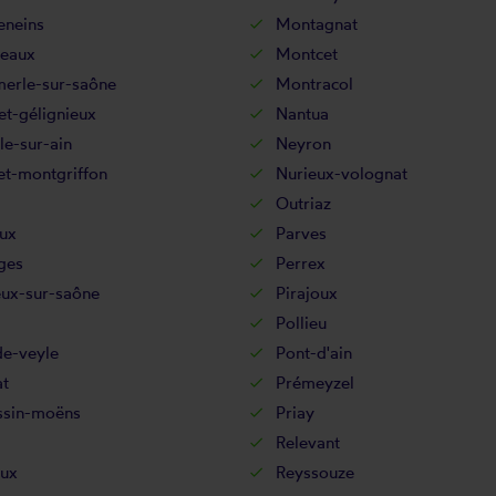
neins
Montagnat
eaux
Montcet
erle-sur-saône
Montracol
t-gélignieux
Nantua
le-sur-ain
Neyron
et-montgriffon
Nurieux-volognat
Outriaz
ux
Parves
ges
Perrex
eux-sur-saône
Pirajoux
Pollieu
de-veyle
Pont-d'ain
at
Prémeyzel
ssin-moëns
Priay
Relevant
eux
Reyssouze