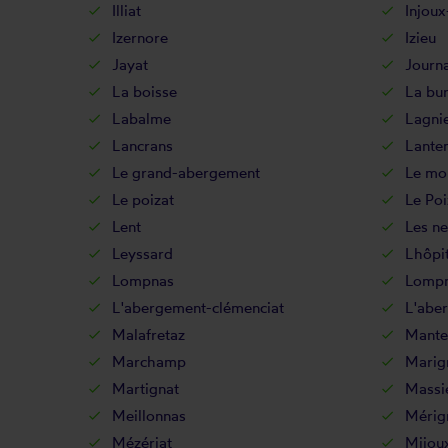
Illiat
Injoux
Izernore
Izieu
Jayat
Journ
La boisse
La bu
Labalme
Lagni
Lancrans
Lante
Le grand-abergement
Le mon
Le poizat
Le Poi
Lent
Les ne
Leyssard
Lhôpit
Lompnas
Lompn
L'abergement-clémenciat
L'abe
Malafretaz
Mante
Marchamp
Marig
Martignat
Massi
Meillonnas
Mérig
Mézériat
Mijou