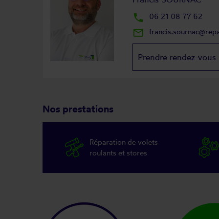
local_phone
06 21 08 77 62
mail_outline
francis.sournac@rep
Prendre rendez-vous
Nos prestations
Réparation de volets
roulants et stores