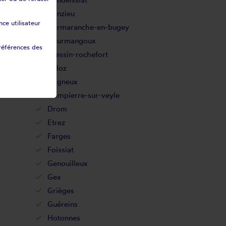
Conzieu
ce utilisateur
Cormaranche-en-bugey
Courmangoux
références des
Cressin-rochefort
Culoz
Dagneux
Dompierre-sur-veyle
Drom
Etrez
Farges
Foissiat
Genouilleux
Gex
Grièges
Guéreins
Hotonnes