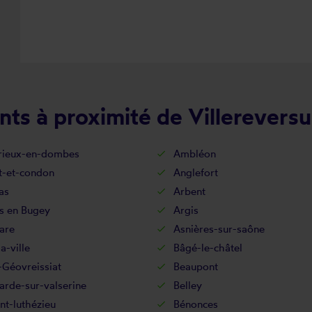
ts à proximité de Villereversu
ieux-en-dombes
Ambléon
t-et-condon
Anglefort
as
Arbent
s en Bugey
Argis
are
Asnières-sur-saône
a-ville
Bâgé-le-châtel
-Géovreissiat
Beaupont
arde-sur-valserine
Belley
t-luthézieu
Bénonces