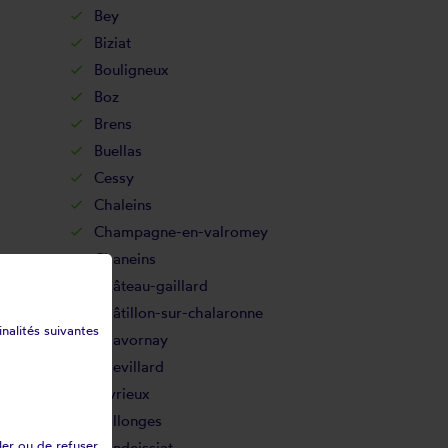
Bey
Biziat
Bouligneux
Boz
Brens
Buellas
Cessy
Chaleins
Champagne-en-valromey
Chaneins
Château-gaillard
Châtillon-sur-chalaronne
inalités suivantes
Chavornay
Chevillard
Civrieux
Collonges
ler ou de refuser
Condeissiat