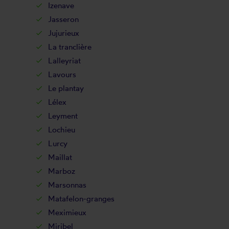
Izenave
Jasseron
Jujurieux
La tranclière
Lalleyriat
Lavours
Le plantay
Lélex
Leyment
Lochieu
Lurcy
Maillat
Marboz
Marsonnas
Matafelon-granges
Meximieux
Miribel