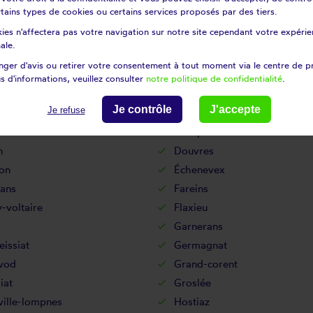
certains types de cookies ou certains services proposés par des tiers.
ançon
Contrevoz
ies n'affectera pas votre navigation sur notre site cependant votre expérien
les
Corlier
ale.
oz
Corveissiat
ger d'avis ou retirer votre consentement à tout moment via le centre de p
Cras-sur-reyssouze
s d'informations, veuillez consulter
notre politique de confidentialité
.
t
Cruzilles-lès-mépillat
Je contrôle
J'accepte
Je refuse
fond
Cuzieu
rtin
Dompierre-sur-chalaronne
n
Douvres
on
Échenevex
ans
Fareins
-voltaire
Flaxieu
Garnerans
issiat
Germagnat
vod
Grand-corent
iat
Groslée
ville-lompnes
Hostiaz