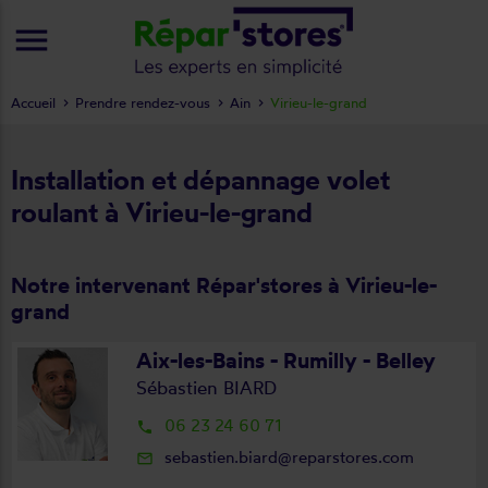
menu
Accueil
Prendre rendez-vous
Ain
Virieu-le-grand
Installation et dépannage volet
roulant à Virieu-le-grand
Notre intervenant Répar'stores à Virieu-le-
grand
Aix-les-Bains - Rumilly - Belley
Sébastien BIARD
06 23 24 60 71
local_phone
sebastien.biard@reparstores.com
mail_outline