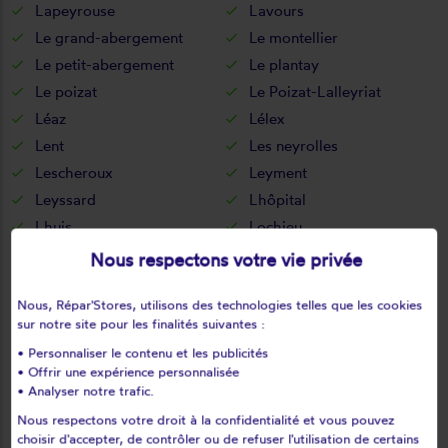
Lapeyrouse
Lavours
Le grand-abergement
Le montellier
Le petit-abergement
Le plantay
Le poizat
Le Poizat-Lalleyriat
Léaz
Lélex
Lent
Les neyrolles
Lescheroux
Leyment
Leyssard
Lhôpital
Lhuis
Lochieu
Lompnas
Lompnieu
Nous respectons votre vie privée
Loyettes
Lurcy
Nous, Répar'Stores, utilisons des technologies telles que les cookies
L'abergement-clémenciat
L'abergement-de-varey
sur notre site pour les finalités suivantes :
Magnieu
Maillat
• Personnaliser le contenu et les publicités
Malafretaz
Mantenay-montlin
• Offrir une expérience personnalisée
Manziat
Marboz
• Analyser notre trafic.
Marchamp
Marignieu
Nous respectons votre droit à la confidentialité et vous pouvez
choisir d'accepter, de contrôler ou de refuser l'utilisation de certains
Marlieux
Marsonnas