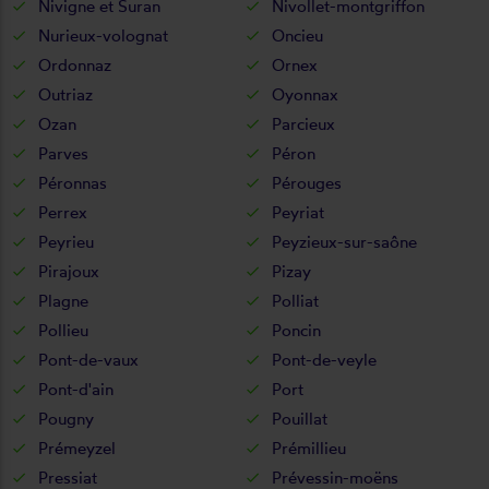
Nivigne et Suran
Nivollet-montgriffon
Nurieux-volognat
Oncieu
Ordonnaz
Ornex
Outriaz
Oyonnax
Ozan
Parcieux
Parves
Péron
Péronnas
Pérouges
Perrex
Peyriat
Peyrieu
Peyzieux-sur-saône
Pirajoux
Pizay
Plagne
Polliat
Pollieu
Poncin
Pont-de-vaux
Pont-de-veyle
Pont-d'ain
Port
Pougny
Pouillat
Prémeyzel
Prémillieu
Pressiat
Prévessin-moëns