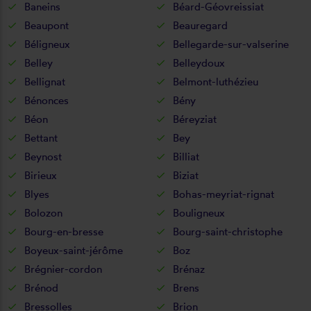
Baneins
Béard-Géovreissiat
Beaupont
Beauregard
Béligneux
Bellegarde-sur-valserine
Belley
Belleydoux
Bellignat
Belmont-luthézieu
Bénonces
Bény
Béon
Béreyziat
Bettant
Bey
Beynost
Billiat
Birieux
Biziat
Blyes
Bohas-meyriat-rignat
Bolozon
Bouligneux
Bourg-en-bresse
Bourg-saint-christophe
Boyeux-saint-jérôme
Boz
Brégnier-cordon
Brénaz
Brénod
Brens
Bressolles
Brion