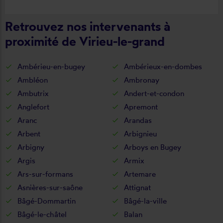
commande, délai qualité de la toile et
Retrouvez nos intervenants à
de la pose je recommande ????
proximité de Virieu-le-grand
Ambérieu-en-bugey
Ambérieux-en-dombes
Ambléon
Ambronay
Ambutrix
Andert-et-condon
Anglefort
Apremont
Aranc
Arandas
Arbent
Arbignieu
Arbigny
Arboys en Bugey
Argis
Armix
Ars-sur-formans
Artemare
Asnières-sur-saône
Attignat
Bâgé-Dommartin
Bâgé-la-ville
Bâgé-le-châtel
Balan