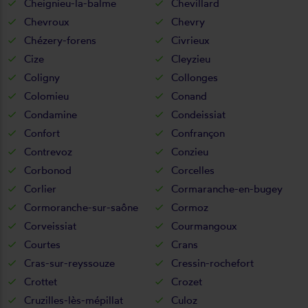
Cheignieu-la-balme
Chevillard
Chevroux
Chevry
Chézery-forens
Civrieux
Cize
Cleyzieu
Coligny
Collonges
Colomieu
Conand
Condamine
Condeissiat
Confort
Confrançon
Contrevoz
Conzieu
Corbonod
Corcelles
Corlier
Cormaranche-en-bugey
Cormoranche-sur-saône
Cormoz
Corveissiat
Courmangoux
Courtes
Crans
Cras-sur-reyssouze
Cressin-rochefort
Crottet
Crozet
Cruzilles-lès-mépillat
Culoz