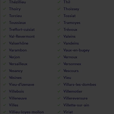
Thézillieu
Thil
Thoiry
Thoissey
Torcieu
Tossiat
Toussieux
Tramoyes
Treffort-cuisiat
Trévoux
Val-Revermont
Valeins
Valserhône
Vandeins
Varambon
Vaux-en-bugey
Verjon
Vernoux
Versailleux
Versonnex
Vesancy
Vescours
Vésines
Vieu
Vieu-d'izenave
Villars-les-dombes
Villebois
Villemotier
Villeneuve
Villereversure
Villes
Villette-sur-ain
Villieu-loyes-mollon
Viriat