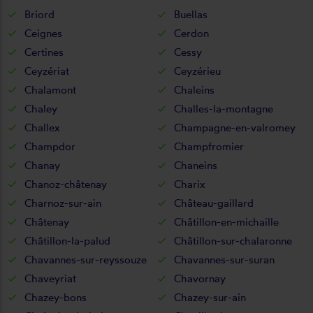
Briord
Buellas
Ceignes
Cerdon
Certines
Cessy
Ceyzériat
Ceyzérieu
Chalamont
Chaleins
Chaley
Challes-la-montagne
Challex
Champagne-en-valromey
Champdor
Champfromier
Chanay
Chaneins
Chanoz-châtenay
Charix
Charnoz-sur-ain
Château-gaillard
Châtenay
Châtillon-en-michaille
Châtillon-la-palud
Châtillon-sur-chalaronne
Chavannes-sur-reyssouze
Chavannes-sur-suran
Chaveyriat
Chavornay
Chazey-bons
Chazey-sur-ain