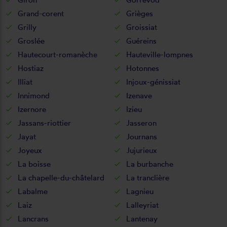
Grand-corent
Grièges
Grilly
Groissiat
Groslée
Guéreins
Hautecourt-romanèche
Hauteville-lompnes
Hostiaz
Hotonnes
Illiat
Injoux-génissiat
Innimond
Izenave
Izernore
Izieu
Jassans-riottier
Jasseron
Jayat
Journans
Joyeux
Jujurieux
La boisse
La burbanche
La chapelle-du-châtelard
La tranclière
Labalme
Lagnieu
Laiz
Lalleyriat
Lancrans
Lantenay