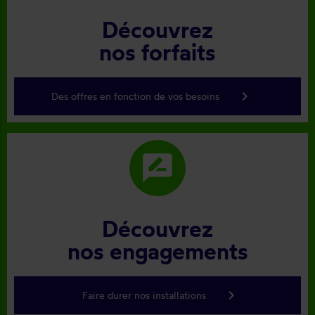
Découvrez
nos forfaits
keyboard_arrow_right
Des offres en fonction de vos besoins
rate_review
Découvrez
nos engagements
keyboard_arrow_right
Faire durer nos installations