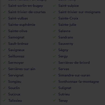
Saint-sorlin-en-bugey
Saint-sulpice
Saint-trivier-de-courtes
Saint-trivier-sur-moignans
Saint-vulbas
Sainte-Croix
Sainte-euphémie
Sainte-julie
Sainte-olive
Salavre
Samognat
Sandrans
Sault-brénaz
Sauverny
Savigneux
Ségny
Seillonnaz
Sergy
Sermoyer
Serrières-de-briord
Serrières-sur-ain
Servas
Servignat
Simandre-sur-suran
Songieu
Sonthonnax-la-montagne
Souclin
Sulignat
Surjoux
Sutrieu
Talissieu
Tenay