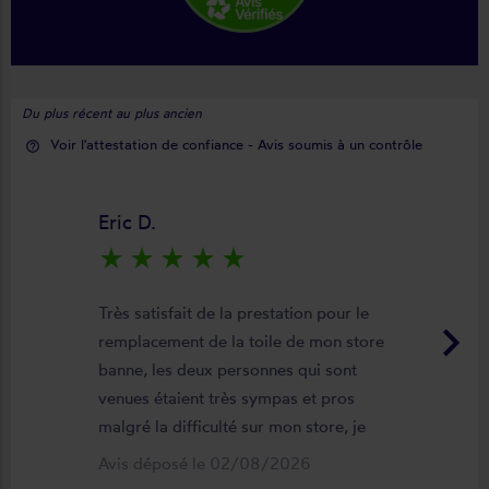
Du plus récent au plus ancien
Voir l'attestation de confiance - Avis soumis à un contrôle
help_outline
Eric D.
star_rate
star_rate
star_rate
star_rate
star_rate
Très satisfait de la prestation pour le
keyboard_arrow_right
remplacement de la toile de mon store
banne, les deux personnes qui sont
venues étaient très sympas et pros
malgré la difficulté sur mon store, je
suis satisfait du résultat et du
Avis déposé le 02/08/2026
déroulement de cette opération, devis,