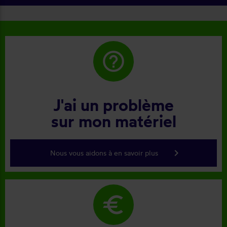
help_outline
J'ai un problème
sur mon matériel
keyboard_arrow_right
Nous vous aidons à en savoir plus
euro