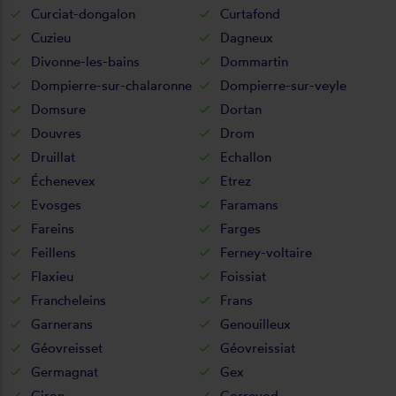
Curciat-dongalon
Curtafond
Cuzieu
Dagneux
Divonne-les-bains
Dommartin
Dompierre-sur-chalaronne
Dompierre-sur-veyle
Domsure
Dortan
Douvres
Drom
Druillat
Echallon
Échenevex
Etrez
Evosges
Faramans
Fareins
Farges
Feillens
Ferney-voltaire
Flaxieu
Foissiat
Francheleins
Frans
Garnerans
Genouilleux
Géovreisset
Géovreissiat
Germagnat
Gex
Giron
Gorrevod