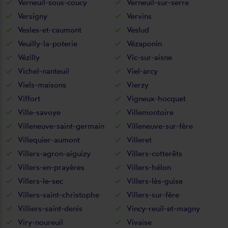
Verneuil-sous-coucy
Verneuil-sur-serre
Versigny
Vervins
Vesles-et-caumont
Veslud
Veuilly-la-poterie
Vézaponin
Vézilly
Vic-sur-aisne
Vichel-nanteuil
Viel-arcy
Viels-maisons
Vierzy
Viffort
Vigneux-hocquet
Ville-savoye
Villemontoire
Villeneuve-saint-germain
Villeneuve-sur-fère
Villequier-aumont
Villeret
Villers-agron-aiguizy
Villers-cotterêts
Villers-en-prayères
Villers-hélon
Villers-le-sec
Villers-lès-guise
Villers-saint-christophe
Villers-sur-fère
Villiers-saint-denis
Vincy-reuil-et-magny
Viry-noureuil
Vivaise