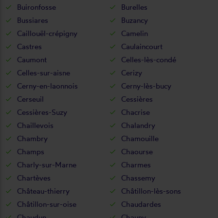
Buironfosse
Burelles
Bussiares
Buzancy
Caillouël-crépigny
Camelin
Castres
Caulaincourt
Caumont
Celles-lès-condé
Celles-sur-aisne
Cerizy
Cerny-en-laonnois
Cerny-lès-bucy
Cerseuil
Cessières
Cessières-Suzy
Chacrise
Chaillevois
Chalandry
Chambry
Chamouille
Champs
Chaourse
Charly-sur-Marne
Charmes
Chartèves
Chassemy
Château-thierry
Châtillon-lès-sons
Châtillon-sur-oise
Chaudardes
Chaudun
Chauny