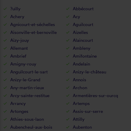
?uilly
Abbécourt
Achery
Acy
Agnicourt-et-séchelles
Aguilcourt
Aisonville-et-bernoville
Aizelles
Aizy-jouy
Alaincourt
Allemant
Ambleny
Ambrief
Amifontaine
Amigny-rouy
Andelain
Anguilcourt-le-sart
Anizy-le-château
Anizy-le-Grand
Annois
Any-martin-rieux
Archon
Arcy-sainte-restitue
Armentières-sur-ourcq
Arrancy
Artemps
Artonges
Assis-sur-serre
Athies-sous-laon
Attilly
Aubencheul-aux-bois
Aubenton