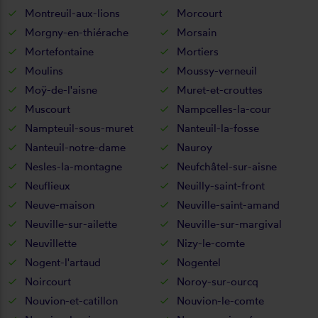
Montreuil-aux-lions
Morcourt
Morgny-en-thiérache
Morsain
Mortefontaine
Mortiers
Moulins
Moussy-verneuil
Moÿ-de-l'aisne
Muret-et-crouttes
Muscourt
Nampcelles-la-cour
Nampteuil-sous-muret
Nanteuil-la-fosse
Nanteuil-notre-dame
Nauroy
Nesles-la-montagne
Neufchâtel-sur-aisne
Neuflieux
Neuilly-saint-front
Neuve-maison
Neuville-saint-amand
Neuville-sur-ailette
Neuville-sur-margival
Neuvillette
Nizy-le-comte
Nogent-l'artaud
Nogentel
Noircourt
Noroy-sur-ourcq
Nouvion-et-catillon
Nouvion-le-comte