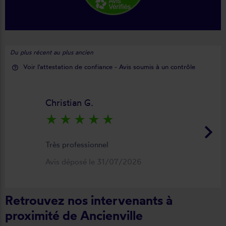
Du plus récent au plus ancien
Voir l'attestation de confiance - Avis soumis à un contrôle
help_outline
Christian G.
star_rate
star_rate
star_rate
star_rate
star_rate
keyboard_arrow_right
Très professionnel
Avis déposé le 31/07/2026
Retrouvez nos intervenants à
proximité de Ancienville