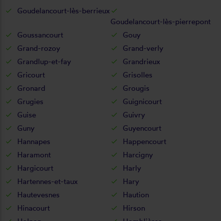
Goudelancourt-lès-berrieux
Goudelancourt-lès-pierrepont
Goussancourt
Gouy
Grand-rozoy
Grand-verly
Grandlup-et-fay
Grandrieux
Gricourt
Grisolles
Gronard
Grougis
Grugies
Guignicourt
Guise
Guivry
Guny
Guyencourt
Hannapes
Happencourt
Haramont
Harcigny
Hargicourt
Harly
Hartennes-et-taux
Hary
Hautevesnes
Haution
Hinacourt
Hirson