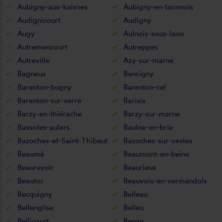
Aubigny-aux-kaisnes
Aubigny-en-laonnois
Audignicourt
Audigny
Augy
Aulnois-sous-laon
Autremencourt
Autreppes
Autreville
Azy-sur-marne
Bagneux
Bancigny
Barenton-bugny
Barenton-cel
Barenton-sur-serre
Barisis
Barzy-en-thiérache
Barzy-sur-marne
Bassoles-aulers
Baulne-en-brie
Bazoches-et-Saint-Thibaut
Bazoches-sur-vesles
Beaumé
Beaumont-en-beine
Beaurevoir
Beaurieux
Beautor
Beauvois-en-vermandois
Becquigny
Belleau
Bellenglise
Belleu
Bellicourt
Benay