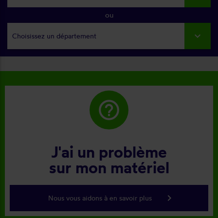
ou
Choisissez un département
help_outline
J'ai un problème
sur mon matériel
keyboard_arrow_right
Nous vous aidons à en savoir plus