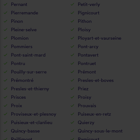
Pernant
Petit-verly
Pierremande
Pignicourt
Pinon
Pithon
Pleine-selve
Ploisy
Plomion
Ployart-et-vaurseine
Pommiers
Pont-arcy
Pont-saint-mard
Pontavert
Pontru
Pontruet
Pouilly-sur-serre
Prémont
Prémontré
Presles-et-boves
Presles-et-thierny
Priez
Prisces
Proisy
Proix
Prouvais
Proviseux-et-plesnoy
Puiseux-en-retz
Puisieux-et-clanlieu
Quierzy
Quincy-basse
Quincy-sous-le-mont
Raillimont
Ramicourt