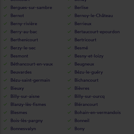
Bergues-sur-sambre
Berlise
Bernot
Bernoy-le-Château
Berny-rivière
Berrieux
Berry-au-bac
Bertaucourt-epourdon
Berthenicourt
Bertricourt
Berzy-le-sec
Besmé
Besmont
Besny-et-loizy
Béthancourt-en-vaux
Beugneux
Beuvardes
Bézu-le-guéry
Bézu-saint-germain
Bichancourt
Bieuxy
Bièvres
Billy-sur-aisne
Billy-sur-ourcq
Blanzy-lès-fismes
Blérancourt
Blesmes
Bohain-en-vermandois
Bois-lès-pargny
Bonneil
Bonnesvalyn
Bony