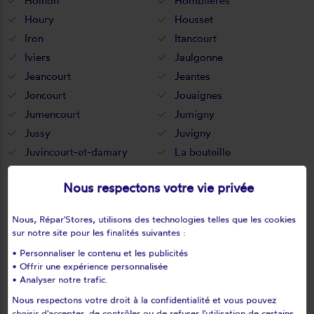
Holnon
Homblières
Houry
Housset
Iron
Itancourt
Iviers
Jaulgonne
Jeancourt
Jeantes
Joncourt
Jouaignes
Jumencourt
Jumigny
Jussy
Juvigny
Juvincourt-et-damary
La bouteille
La capelle
La celle-sous-montmirail
Nous respectons votre vie privée
La chapelle-monthodon
La chapelle-sur-chézy
La croix-sur-ourcq
La fère
Nous, Répar'Stores, utilisons des technologies telles que les cookies
La ferté-chevresis
La ferté-milon
sur notre site pour les finalités suivantes :
La hérie
La malmaison
• Personnaliser le contenu et les publicités
La neuville-bosmont
La neuville-en-beine
• Offrir une expérience personnalisée
• Analyser notre trafic.
La neuville-housset
La neuville-lès-dorengt
Nous respectons votre droit à la confidentialité et vous pouvez
La vallée-au-blé
La vallée-mulâtre
choisir d'accepter, de contrôler ou de refuser l'utilisation de certains