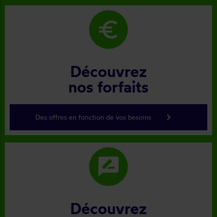
euro
Découvrez
nos forfaits
keyboard_arrow_right
Des offres en fonction de vos besoins
rate_review
Découvrez