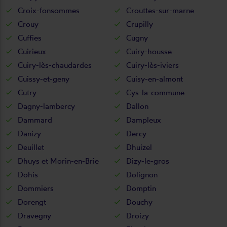
Croix-fonsommes
Crouttes-sur-marne
Crouy
Crupilly
Cuffies
Cugny
Cuirieux
Cuiry-housse
Cuiry-lès-chaudardes
Cuiry-lès-iviers
Cuissy-et-geny
Cuisy-en-almont
Cutry
Cys-la-commune
Dagny-lambercy
Dallon
Dammard
Dampleux
Danizy
Dercy
Deuillet
Dhuizel
Dhuys et Morin-en-Brie
Dizy-le-gros
Dohis
Dolignon
Dommiers
Domptin
Dorengt
Douchy
Dravegny
Droizy