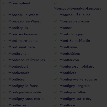
Monampteuil
Monceau-le-neuf-et-faucouzy
Monceau-le-waast
Monceau-lès-leups
Monceau-les-Waast
Monceau-sur-oise
Mondrepuis
Monnes
Mons-en-laonnois
Mont-d'origny
Mont-notre-dame
Mont-Saint-Martin
Mont-saint-père
Montbavin
Montbrehain
Montchâlons
Montescourt-lizerolles
Montfaucon
Montgobert
Montgru-saint-hilaire
Monthenault
Monthiers
Monthurel
Montigny-en-arrouaise
Montigny-le-franc
Montigny-lengrain
Montigny-lès-condé
Montigny-l'allier
Montigny-sous-marle
Montigny-sur-crécy
Montlevon
Montloué