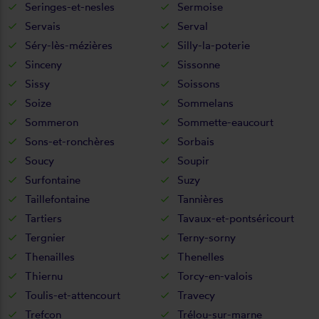
Seringes-et-nesles
Sermoise
Servais
Serval
Séry-lès-mézières
Silly-la-poterie
Sinceny
Sissonne
Sissy
Soissons
Soize
Sommelans
Sommeron
Sommette-eaucourt
Sons-et-ronchères
Sorbais
Soucy
Soupir
Surfontaine
Suzy
Taillefontaine
Tannières
Tartiers
Tavaux-et-pontséricourt
Tergnier
Terny-sorny
Thenailles
Thenelles
Thiernu
Torcy-en-valois
Toulis-et-attencourt
Travecy
Trefcon
Trélou-sur-marne