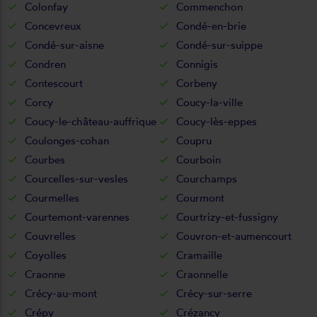
Colonfay
Commenchon
Concevreux
Condé-en-brie
Condé-sur-aisne
Condé-sur-suippe
Condren
Connigis
Contescourt
Corbeny
Corcy
Coucy-la-ville
Coucy-le-château-auffrique
Coucy-lès-eppes
Coulonges-cohan
Coupru
Courbes
Courboin
Courcelles-sur-vesles
Courchamps
Courmelles
Courmont
Courtemont-varennes
Courtrizy-et-fussigny
Couvrelles
Couvron-et-aumencourt
Coyolles
Cramaille
Craonne
Craonnelle
Crécy-au-mont
Crécy-sur-serre
Crépy
Crézancy