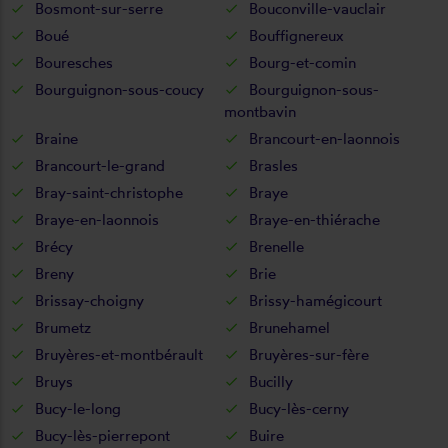
Bosmont-sur-serre
Bouconville-vauclair
Boué
Bouffignereux
Bouresches
Bourg-et-comin
Bourguignon-sous-coucy
Bourguignon-sous-
montbavin
Braine
Brancourt-en-laonnois
Brancourt-le-grand
Brasles
Bray-saint-christophe
Braye
Braye-en-laonnois
Braye-en-thiérache
Brécy
Brenelle
Breny
Brie
Brissay-choigny
Brissy-hamégicourt
Brumetz
Brunehamel
Bruyères-et-montbérault
Bruyères-sur-fère
Bruys
Bucilly
Bucy-le-long
Bucy-lès-cerny
Bucy-lès-pierrepont
Buire