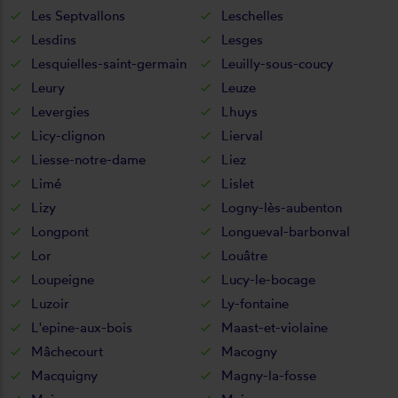
Les Septvallons
Leschelles
Lesdins
Lesges
Lesquielles-saint-germain
Leuilly-sous-coucy
Leury
Leuze
Levergies
Lhuys
Licy-clignon
Lierval
Liesse-notre-dame
Liez
Limé
Lislet
Lizy
Logny-lès-aubenton
Longpont
Longueval-barbonval
Lor
Louâtre
Loupeigne
Lucy-le-bocage
Luzoir
Ly-fontaine
L'epine-aux-bois
Maast-et-violaine
Mâchecourt
Macogny
Macquigny
Magny-la-fosse