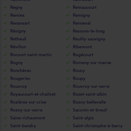
Regny
Remaucourt
Remies
Remigny
Renansart
Renneval
Résigny
Ressons-le-long
Retheuil
Reuilly-sauvigny
Révillon
Ribemont
Rocourt-saint-martin
Rogécourt
Rogny
Romeny-sur-marne
Ronchères
Roucy
Rougeries
Roupy
Rouvroy
Rouvroy-sur-serre
Royaucourt-et-chailvet
Rozet-saint-albin
Rozières-sur-crise
Rozoy-bellevalle
Rozoy-sur-serre
Saconin-et-breuil
Sains-richaumont
Saint-algis
Saint-bandry
Saint-christophe-à-berry