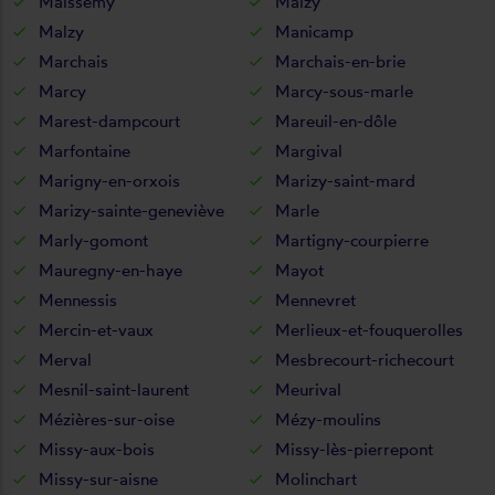
Maissemy
Maizy
Malzy
Manicamp
Marchais
Marchais-en-brie
Marcy
Marcy-sous-marle
Marest-dampcourt
Mareuil-en-dôle
Marfontaine
Margival
Marigny-en-orxois
Marizy-saint-mard
Marizy-sainte-geneviève
Marle
Marly-gomont
Martigny-courpierre
Mauregny-en-haye
Mayot
Mennessis
Mennevret
Mercin-et-vaux
Merlieux-et-fouquerolles
Merval
Mesbrecourt-richecourt
Mesnil-saint-laurent
Meurival
Mézières-sur-oise
Mézy-moulins
Missy-aux-bois
Missy-lès-pierrepont
Missy-sur-aisne
Molinchart