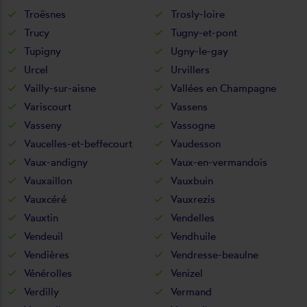
Troësnes
Trosly-loire
Trucy
Tugny-et-pont
Tupigny
Ugny-le-gay
Urcel
Urvillers
Vailly-sur-aisne
Vallées en Champagne
Variscourt
Vassens
Vasseny
Vassogne
Vaucelles-et-beffecourt
Vaudesson
Vaux-andigny
Vaux-en-vermandois
Vauxaillon
Vauxbuin
Vauxcéré
Vauxrezis
Vauxtin
Vendelles
Vendeuil
Vendhuile
Vendières
Vendresse-beaulne
Vénérolles
Venizel
Verdilly
Vermand