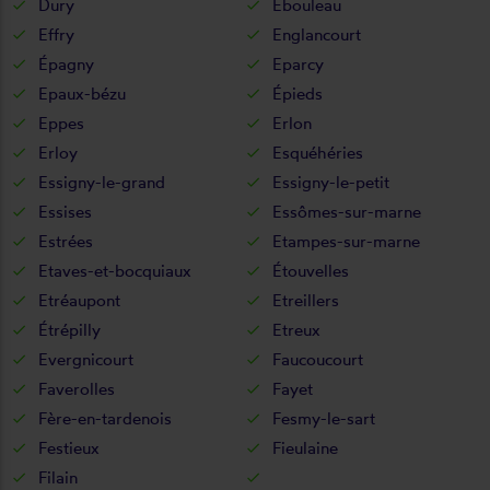
Dury
Ebouleau
Effry
Englancourt
Épagny
Eparcy
Epaux-bézu
Épieds
Eppes
Erlon
Erloy
Esquéhéries
Essigny-le-grand
Essigny-le-petit
Essises
Essômes-sur-marne
Estrées
Etampes-sur-marne
Etaves-et-bocquiaux
Étouvelles
Etréaupont
Etreillers
Étrépilly
Etreux
Evergnicourt
Faucoucourt
Faverolles
Fayet
Fère-en-tardenois
Fesmy-le-sart
Festieux
Fieulaine
Filain