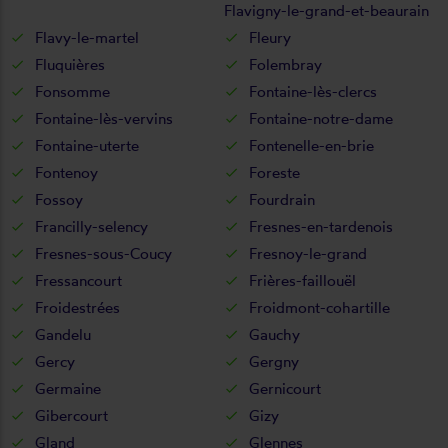
Flavigny-le-grand-et-beaurain
Flavy-le-martel
Fleury
Fluquières
Folembray
Fonsomme
Fontaine-lès-clercs
Fontaine-lès-vervins
Fontaine-notre-dame
Fontaine-uterte
Fontenelle-en-brie
Fontenoy
Foreste
Fossoy
Fourdrain
Francilly-selency
Fresnes-en-tardenois
Fresnes-sous-Coucy
Fresnoy-le-grand
Fressancourt
Frières-faillouël
Froidestrées
Froidmont-cohartille
Gandelu
Gauchy
Gercy
Gergny
Germaine
Gernicourt
Gibercourt
Gizy
Gland
Glennes