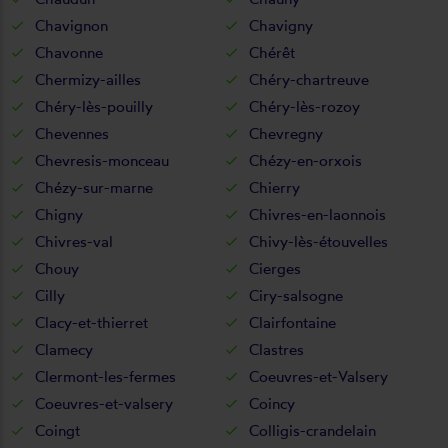
Chavignon
Chavigny
Chavonne
Chérêt
Chermizy-ailles
Chéry-chartreuve
Chéry-lès-pouilly
Chéry-lès-rozoy
Chevennes
Chevregny
Chevresis-monceau
Chézy-en-orxois
Chézy-sur-marne
Chierry
Chigny
Chivres-en-laonnois
Chivres-val
Chivy-lès-étouvelles
Chouy
Cierges
Cilly
Ciry-salsogne
Clacy-et-thierret
Clairfontaine
Clamecy
Clastres
Clermont-les-fermes
Coeuvres-et-Valsery
Coeuvres-et-valsery
Coincy
Coingt
Colligis-crandelain