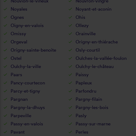
Nouvion-le-vineux
Nouvron-vingré
Noyales
Noyant-et-aconin
Ognes
Ohis
Oigny-en-valois
Ollezy
Omissy
Orainville
Orgeval
Origny-en-thiérache
Origny-sainte-benoite
Osly-courtil
Ostel
Oulches-la-vallée-foulon
Oulchy-la-ville
Oulchy-le-château
Paars
Paissy
Pancy-courtecon
Papleux
Parcy-et-tigny
Parfondru
Pargnan
Pargny-filain
Pargny-la-dhuys
Pargny-les-bois
Parpeville
Pasly
Passy-en-valois
Passy-sur-marne
Pavant
Perles