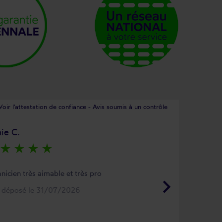
Voir l'attestation de confiance - Avis soumis à un contrôle
ie C.
star_rate
star_rate
star_rate
star_rate
nicien très aimable et très pro
keyboard_arrow_right
s déposé le 31/07/2026