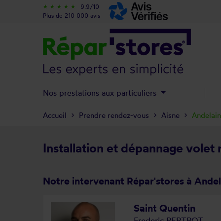
9.9/10
star_rate
star_rate
star_rate
star_rate
star_rate
Plus de 210 000 avis
Nos prestations aux particuliers
Accueil
Prendre rendez-vous
Aisne
Andelain
Installation et dépannage volet 
Notre intervenant Répar'stores à Andel
Saint Quentin
Frederic PERTROT