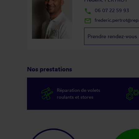
local_phone
06 07 22 59 93
mail_outline
frederic.pertrot@re
Prendre rendez-vous
Nos prestations
Réparation de volets
roulants et stores