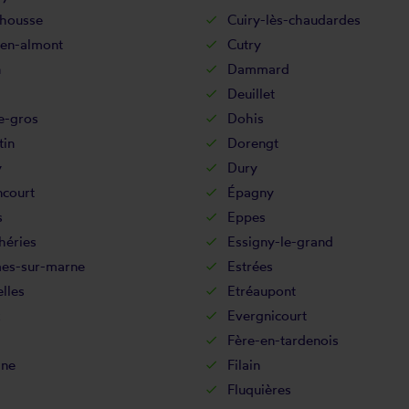
-housse
Cuiry-lès-chaudardes
-en-almont
Cutry
n
Dammard
Deuillet
e-gros
Dohis
in
Dorengt
y
Dury
ncourt
Épagny
s
Eppes
héries
Essigny-le-grand
es-sur-marne
Estrées
lles
Etréaupont
x
Evergnicourt
Fère-en-tardenois
ine
Filain
Fluquières