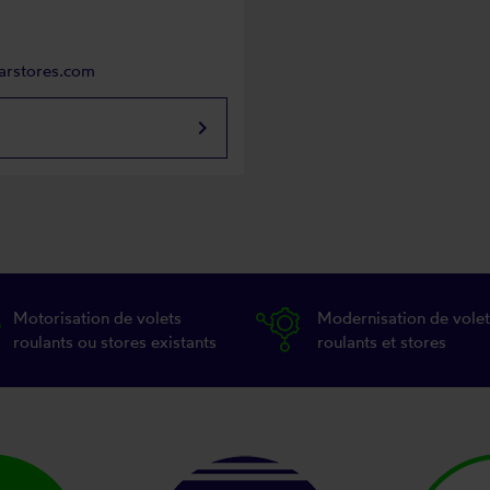
parstores.com
keyboard_arrow_right
Motorisation de volets
Modernisation de volet
roulants ou stores existants
roulants et stores