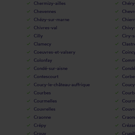
Chermizy-ailles
Chéry
Chevennes
Chevr
Chézy-sur-marne
Chier
Chivres-val
Chivy-
Cilly
Ciry-s
Clamecy
Clastr
Coeuvres-et-valsery
Coinc
Colonfay
Comm
Condé-sur-aisne
Condé
Contescourt
Corbe
Coucy-le-château-auffrique
Coucy
Courbes
Courb
Courmelles
Courm
Couvrelles
Couvr
Craonne
Craon
Crépy
Créza
Crouy
Crupil