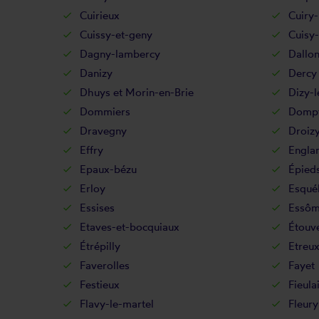
Cuirieux
Cuiry
Cuissy-et-geny
Cuisy
Dagny-lambercy
Dallo
Danizy
Dercy
Dhuys et Morin-en-Brie
Dizy-l
Dommiers
Dompt
Dravegny
Droiz
Effry
Engla
Epaux-bézu
Épied
Erloy
Esqué
Essises
Essôm
Etaves-et-bocquiaux
Étouve
Étrépilly
Etreu
Faverolles
Fayet
Festieux
Fieula
Flavy-le-martel
Fleury