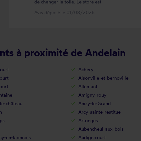
de changer la toile. Le store est
maintenant comme neuf, parfaitement
Avis déposé le 01/08/2026
positionné et fonctionnel. Je
recommande vivement cette
entreprise.
nts à proximité de Andelain
ourt
Achery
ourt
Aisonville-et-bernoville
ourt
Allemant
ntaine
Amigny-rouy
le-château
Anizy-le-Grand
n
Arcy-sainte-restitue
ps
Artonges
Aubencheul-aux-bois
ny-en-laonnois
Audignicourt