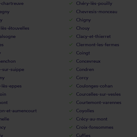
-chartreuve
Chéry-lès-pouilly
egny
Chevresis-monceau
ry
Chigny
lès-étouvelles
Chouy
alsogne
Clacy-et-thierret
es
Clermont-les-fermes
y
Coingt
enchon
Concevreux
-sur-suippe
Condren
ny
Corcy
-lès-eppes
Coulonges-cohan
oin
Courcelles-sur-vesles
ont
Courtemont-varennes
on-et-aumencourt
Coyolles
nelle
Crécy-au-mont
ncy
Croix-fonsommes
ly
Cuffies