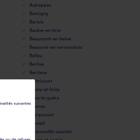
Autreppes
Bancigny
Barisis
Baulne-en-brie
Beaumont-en-beine
Beauvois-en-vermandois
Belleu
Berlise
Berrieux
Bertricourt
Besny-et-loizy
Bézu-le-guéry
inalités suivantes
Bièvres
Blérancourt
Bonneil
Bouconville-vauclair
ler ou de refuser
Bourg-et-comin