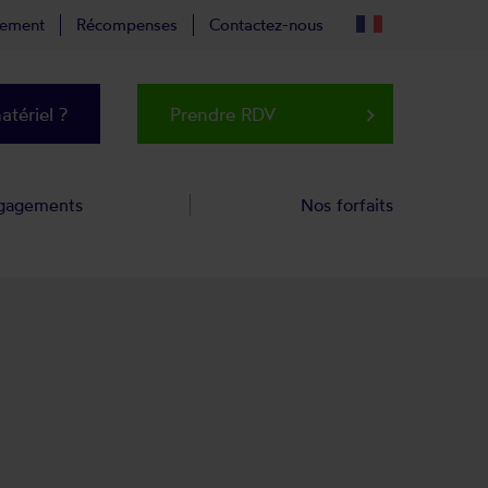
tement
Récompenses
Contactez-nous
tériel ?
Prendre RDV
keyboard_arrow_right
gagements
Nos forfaits