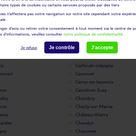
certains types de cookies ou certains services proposés par des tiers.
uignon-sous-montbavin
Braine
ies n'affectera pas votre navigation sur notre site cependant votre expérien
s
Bray-saint-christophe
ale.
-en-thiérache
Brécy
ger d'avis ou retirer votre consentement à tout moment via le centre de p
Brissay-choigny
s d'informations, veuillez consulter
notre politique de confidentialité
.
hamel
Bruyères-et-montbérault
Je contrôle
J'accepte
Je refuse
y
Bucy-le-long
Buironfosse
cy
Caillouël-crépigny
ncourt
Caumont
Cerny-en-laonnois
res
Cessières-Suzy
ndry
Chambry
rse
Charly-sur-Marne
semy
Château-thierry
ardes
Chaudun
gny
Chavonne