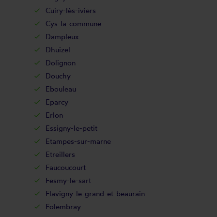
Cuiry-lès-iviers
Cys-la-commune
Dampleux
Dhuizel
Dolignon
Douchy
Ebouleau
Eparcy
Erlon
Essigny-le-petit
Etampes-sur-marne
Etreillers
Faucoucourt
Fesmy-le-sart
Flavigny-le-grand-et-beaurain
Folembray