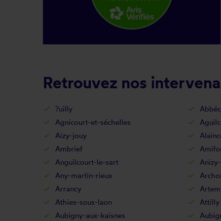
Retrouvez nos intervena
?uilly
Abbéc
Agnicourt-et-séchelles
Aguilc
Aizy-jouy
Alainc
Ambrief
Amifo
Anguilcourt-le-sart
Anizy-
Any-martin-rieux
Archo
Arrancy
Artem
Athies-sous-laon
Attilly
Aubigny-aux-kaisnes
Aubig