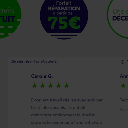
Du plus récent au plus ancien
help_outline
Carole G.
Ann
star_rate
star_rate
star_rate
star_rate
star_rate
star_rate
Excellent travail réalisé avec soin par
Tech
les 2 intervenants. Ils ont dû
Avi
démontrer entièrement le double
store et le remonter à l'endroit avant