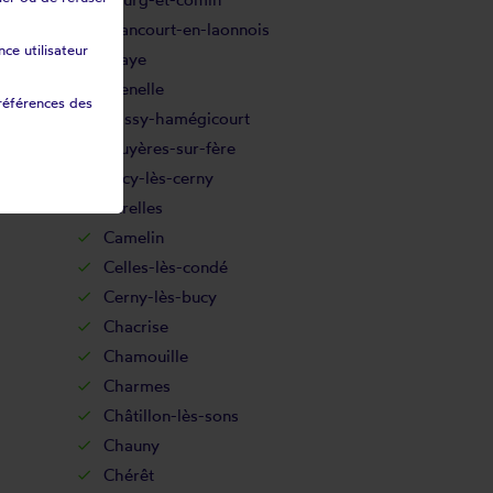
Brancourt-en-laonnois
ce utilisateur
Braye
Brenelle
références des
Brissy-hamégicourt
Bruyères-sur-fère
Bucy-lès-cerny
Burelles
Camelin
Celles-lès-condé
Cerny-lès-bucy
Chacrise
Chamouille
Charmes
Châtillon-lès-sons
Chauny
Chérêt