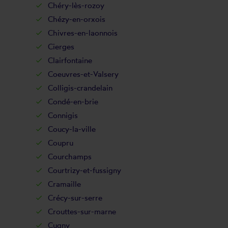
Chéry-lès-rozoy
Chézy-en-orxois
Chivres-en-laonnois
Cierges
Clairfontaine
Coeuvres-et-Valsery
Colligis-crandelain
Condé-en-brie
Connigis
Coucy-la-ville
Coupru
Courchamps
Courtrizy-et-fussigny
Cramaille
Crécy-sur-serre
Crouttes-sur-marne
Cugny