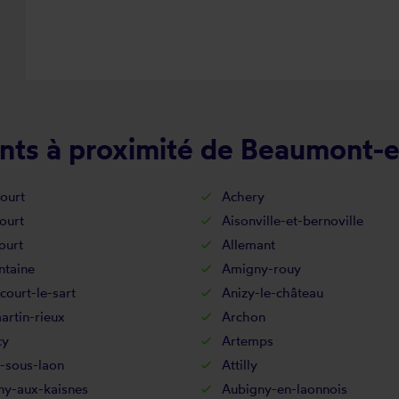
nts à proximité de Beaumont-
ourt
Achery
ourt
Aisonville-et-bernoville
ourt
Allemant
ntaine
Amigny-rouy
court-le-sart
Anizy-le-château
rtin-rieux
Archon
cy
Artemps
-sous-laon
Attilly
ny-aux-kaisnes
Aubigny-en-laonnois