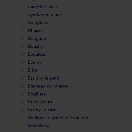
Cuiry-lès-iviers
Cys-la-commune
Dampleux
Dhuizel
Dolignon
Douchy
Ebouleau
Eparcy
Erlon
Essigny-le-petit
Etampes-sur-marne
Etreillers
Faucoucourt
Fesmy-le-sart
Flavigny-le-grand-et-beaurain
Folembray