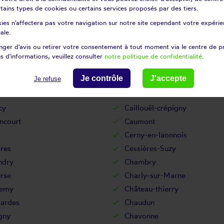
certains types de cookies ou certains services proposés par des tiers.
uignon-sous-montbavin
Braine
ies n'affectera pas votre navigation sur notre site cependant votre expérien
s
Bray-saint-christophe
ale.
-en-thiérache
Brécy
ger d'avis ou retirer votre consentement à tout moment via le centre de p
Brissay-choigny
s d'informations, veuillez consulter
notre politique de confidentialité
.
hamel
Bruyères-et-montbérault
Je contrôle
J'accepte
Je refuse
y
Bucy-le-long
Buironfosse
cy
Caillouël-crépigny
ncourt
Caumont
Cerny-en-laonnois
res
Cessières-Suzy
ndry
Chambry
rse
Charly-sur-Marne
semy
Château-thierry
ardes
Chaudun
gny
Chavonne