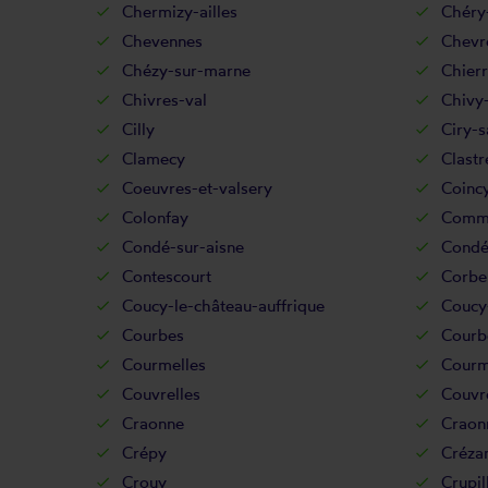
Chermizy-ailles
Chéry
Chevennes
Chevr
Chézy-sur-marne
Chier
Chivres-val
Chivy-
Cilly
Ciry-s
Clamecy
Clastr
Coeuvres-et-valsery
Coinc
Colonfay
Comm
Condé-sur-aisne
Condé
Contescourt
Corbe
Coucy-le-château-auffrique
Coucy
Courbes
Courb
Courmelles
Courm
Couvrelles
Couvr
Craonne
Craon
Crépy
Créza
Crouy
Crupil