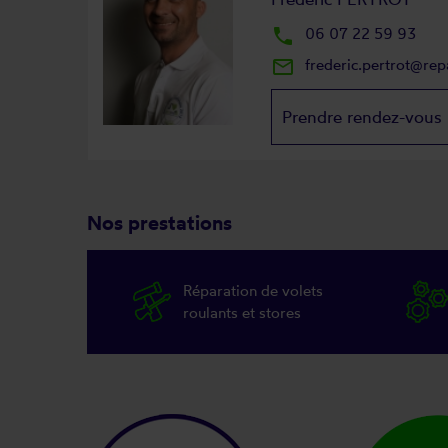
local_phone
06 07 22 59 93
mail_outline
frederic.pertrot@re
Prendre rendez-vous
Nos prestations
Réparation de volets
roulants et stores