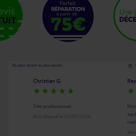
Du plus récent au plus ancien
help_outline
Christian G.
Ra
star_rate
star_rate
star_rate
star_rate
star_rate
star_rate
Très professionnel
Nico
agré
Avis déposé le 31/07/2026
rapi
Avi