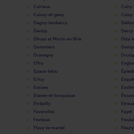
Cuirieux
Cuiry
Cuissy-et-geny
Cuisy
Dagny-lambercy
Dallo
Danizy
Dercy
Dhuys et Morin-en-Brie
Dizy-l
Dommiers
Dompt
Dravegny
Droiz
Effry
Engla
Epaux-bézu
Épied
Erloy
Esqué
Essises
Essôm
Etaves-et-bocquiaux
Étouve
Étrépilly
Etreu
Faverolles
Fayet
Festieux
Fieula
Flavy-le-martel
Fleury