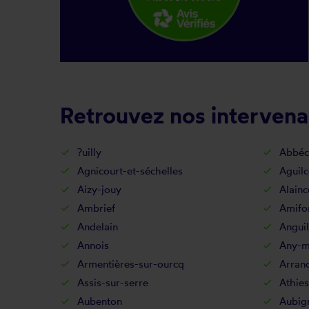
Retrouvez nos intervena
?uilly
Abbéc
Agnicourt-et-séchelles
Aguilc
Aizy-jouy
Alainc
Ambrief
Amifo
Andelain
Anguil
Annois
Any-ma
Armentières-sur-ourcq
Arran
Assis-sur-serre
Athies
Aubenton
Aubig