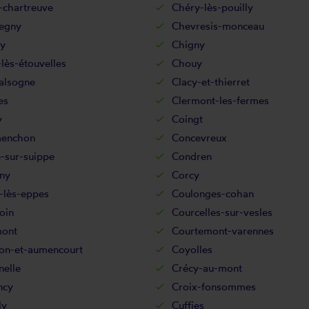
-chartreuve
Chéry-lès-pouilly
egny
Chevresis-monceau
ry
Chigny
lès-étouvelles
Chouy
alsogne
Clacy-et-thierret
es
Clermont-les-fermes
y
Coingt
enchon
Concevreux
-sur-suippe
Condren
ny
Corcy
-lès-eppes
Coulonges-cohan
oin
Courcelles-sur-vesles
ont
Courtemont-varennes
on-et-aumencourt
Coyolles
nelle
Crécy-au-mont
ncy
Croix-fonsommes
ly
Cuffies