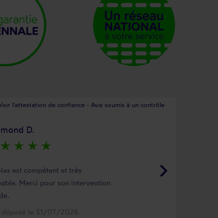
Voir l'attestation de confiance - Avis soumis à un contrôle
ymond D.
star_rate
star_rate
star_rate
star_rate
keyboard_arrow_right
las est compétent et très
able. Merci pour son intervention
de.
s déposé le 31/07/2026