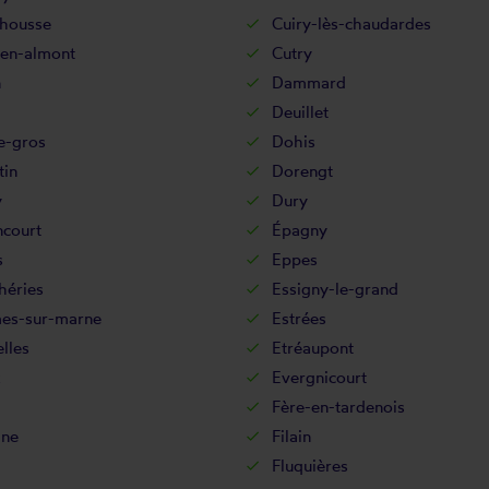
-housse
Cuiry-lès-chaudardes
-en-almont
Cutry
n
Dammard
Deuillet
e-gros
Dohis
in
Dorengt
y
Dury
ncourt
Épagny
s
Eppes
héries
Essigny-le-grand
es-sur-marne
Estrées
lles
Etréaupont
x
Evergnicourt
Fère-en-tardenois
ine
Filain
Fluquières