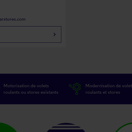
parstores.com
keyboard_arrow_right
Motorisation de volets
Modernisation de volet
roulants ou stores existants
roulants et stores