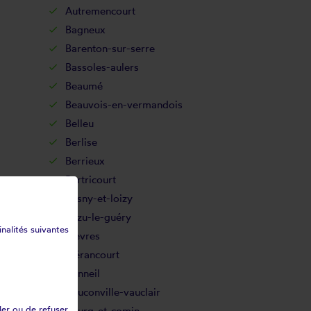
Autremencourt
Bagneux
Barenton-sur-serre
Bassoles-aulers
Beaumé
Beauvois-en-vermandois
Belleu
Berlise
Berrieux
Bertricourt
Besny-et-loizy
Bézu-le-guéry
inalités suivantes
Bièvres
Blérancourt
Bonneil
Bouconville-vauclair
ler ou de refuser
Bourg-et-comin