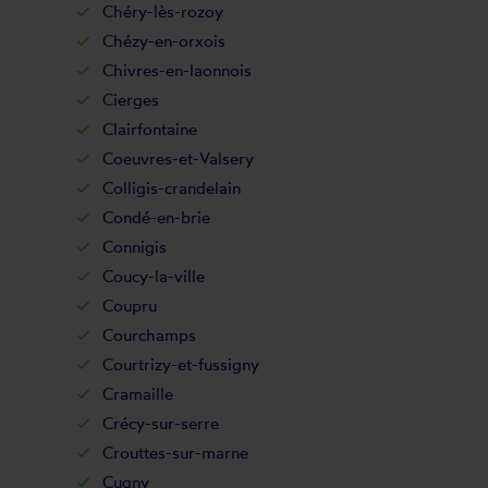
Chéry-lès-rozoy
Chézy-en-orxois
Chivres-en-laonnois
Cierges
Clairfontaine
Coeuvres-et-Valsery
Colligis-crandelain
Condé-en-brie
Connigis
Coucy-la-ville
Coupru
Courchamps
Courtrizy-et-fussigny
Cramaille
Crécy-sur-serre
Crouttes-sur-marne
Cugny