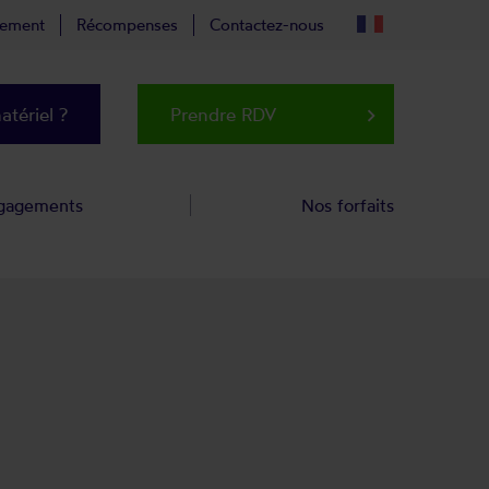
tement
Récompenses
Contactez-nous
tériel ?
Prendre RDV
keyboard_arrow_right
gagements
Nos forfaits