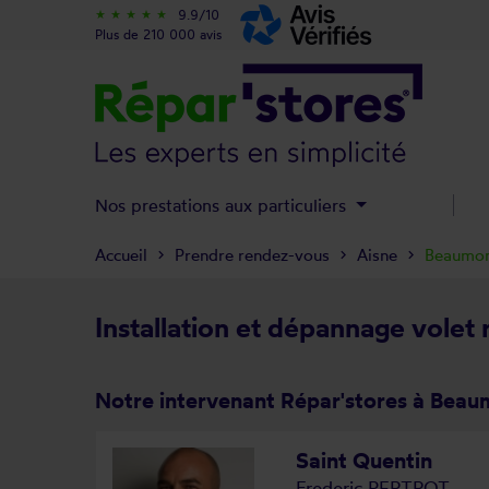
9.9/10
star_rate
star_rate
star_rate
star_rate
star_rate
Plus de 210 000 avis
Nos prestations aux particuliers
Accueil
Prendre rendez-vous
Aisne
Beaumon
Installation et dépannage volet
Notre intervenant Répar'stores à Beau
Saint Quentin
Frederic PERTROT