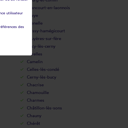
Brancourt-en-laonnois
ce utilisateur
Braye
Brenelle
références des
Brissy-hamégicourt
Bruyères-sur-fère
Bucy-lès-cerny
Burelles
Camelin
Celles-lès-condé
Cerny-lès-bucy
Chacrise
Chamouille
Charmes
Châtillon-lès-sons
Chauny
Chérêt