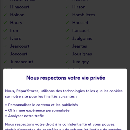
Hinacourt
Hirson
Holnon
Homblières
Houry
Housset
Iron
Itancourt
Iviers
Jaulgonne
Jeancourt
Jeantes
Joncourt
Jouaignes
Jumencourt
Jumigny
Jussy
Juvigny
Nous respectons votre vie privée
Juvincourt-et-damary
La bouteille
La capelle
La celle-sous-montmirail
Nous, Répar'Stores, utilisons des technologies telles que les cookies
La chapelle-monthodon
La chapelle-sur-chézy
sur notre site pour les finalités suivantes :
La croix-sur-ourcq
La fère
• Personnaliser le contenu et les publicités
La ferté-chevresis
La ferté-milon
• Offrir une expérience personnalisée
• Analyser notre trafic.
La hérie
La malmaison
La neuville-bosmont
La neuville-en-beine
Nous respectons votre droit à la confidentialité et vous pouvez
choisir d'accepter, de contrôler ou de refuser l'utilisation de certains