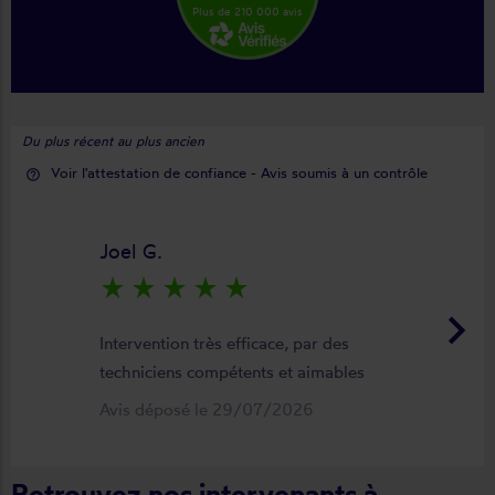
Plus de 210 000 avis
Du plus récent au plus ancien
Voir l'attestation de confiance - Avis soumis à un contrôle
help_outline
Joel G.
star_rate
star_rate
star_rate
star_rate
star_rate
keyboard_arrow_right
Intervention très efficace, par des
techniciens compétents et aimables
Avis déposé le 29/07/2026
Retrouvez nos intervenants à