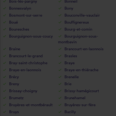
Bois-lès-pargny
Bonneil
Bonnesvalyn
Bony
Bosmont-sur-serre
Bouconville-vauclair
Boué
Bouffignereux
Bouresches
Bourg-et-comin
Bourguignon-sous-coucy
Bourguignon-sous-
montbavin
Braine
Brancourt-en-laonnois
Brancourt-le-grand
Brasles
Bray-saint-christophe
Braye
Braye-en-laonnois
Braye-en-thiérache
Brécy
Brenelle
Breny
Brie
Brissay-choigny
Brissy-hamégicourt
Brumetz
Brunehamel
Bruyères-et-montbérault
Bruyères-sur-fère
Bruys
Bucilly