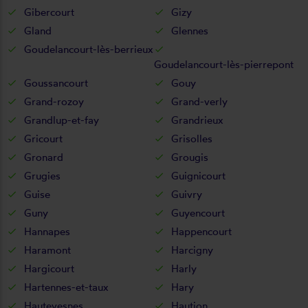
Gibercourt
Gizy
Gland
Glennes
Goudelancourt-lès-berrieux
Goudelancourt-lès-pierrepont
Goussancourt
Gouy
Grand-rozoy
Grand-verly
Grandlup-et-fay
Grandrieux
Gricourt
Grisolles
Gronard
Grougis
Grugies
Guignicourt
Guise
Guivry
Guny
Guyencourt
Hannapes
Happencourt
Haramont
Harcigny
Hargicourt
Harly
Hartennes-et-taux
Hary
Hautevesnes
Haution