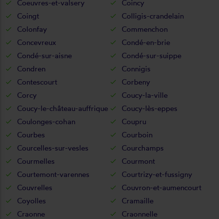
Coeuvres-et-valsery
Coincy
Coingt
Colligis-crandelain
Colonfay
Commenchon
Concevreux
Condé-en-brie
Condé-sur-aisne
Condé-sur-suippe
Condren
Connigis
Contescourt
Corbeny
Corcy
Coucy-la-ville
Coucy-le-château-auffrique
Coucy-lès-eppes
Coulonges-cohan
Coupru
Courbes
Courboin
Courcelles-sur-vesles
Courchamps
Courmelles
Courmont
Courtemont-varennes
Courtrizy-et-fussigny
Couvrelles
Couvron-et-aumencourt
Coyolles
Cramaille
Craonne
Craonnelle