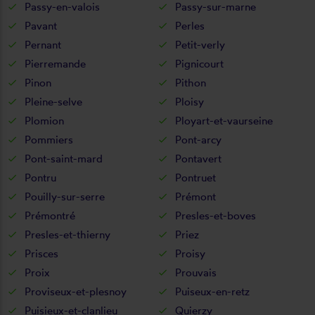
Passy-en-valois
Passy-sur-marne
Pavant
Perles
Pernant
Petit-verly
Pierremande
Pignicourt
Pinon
Pithon
Pleine-selve
Ploisy
Plomion
Ployart-et-vaurseine
Pommiers
Pont-arcy
Pont-saint-mard
Pontavert
Pontru
Pontruet
Pouilly-sur-serre
Prémont
Prémontré
Presles-et-boves
Presles-et-thierny
Priez
Prisces
Proisy
Proix
Prouvais
Proviseux-et-plesnoy
Puiseux-en-retz
Puisieux-et-clanlieu
Quierzy