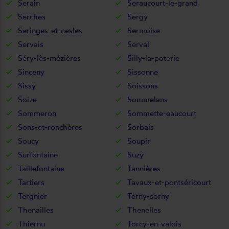
Serain
Seraucourt-le-grand
Serches
Sergy
Seringes-et-nesles
Sermoise
Servais
Serval
Séry-lès-mézières
Silly-la-poterie
Sinceny
Sissonne
Sissy
Soissons
Soize
Sommelans
Sommeron
Sommette-eaucourt
Sons-et-ronchères
Sorbais
Soucy
Soupir
Surfontaine
Suzy
Taillefontaine
Tannières
Tartiers
Tavaux-et-pontséricourt
Tergnier
Terny-sorny
Thenailles
Thenelles
Thiernu
Torcy-en-valois