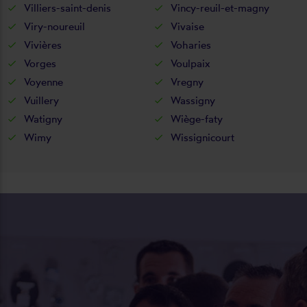
Villiers-saint-denis
Vincy-reuil-et-magny
Viry-noureuil
Vivaise
Vivières
Voharies
Vorges
Voulpaix
Voyenne
Vregny
Vuillery
Wassigny
Watigny
Wiège-faty
Wimy
Wissignicourt