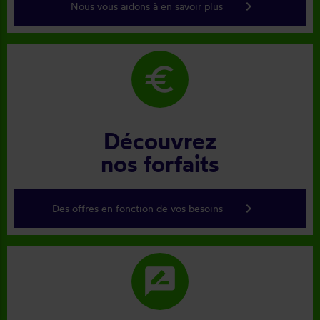
keyboard_arrow_right
Nous vous aidons à en savoir plus
euro
Découvrez
nos forfaits
keyboard_arrow_right
Des offres en fonction de vos besoins
rate_review