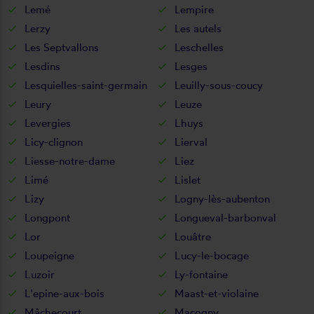
Lemé
Lempire
Lerzy
Les autels
Les Septvallons
Leschelles
Lesdins
Lesges
Lesquielles-saint-germain
Leuilly-sous-coucy
Leury
Leuze
Levergies
Lhuys
Licy-clignon
Lierval
Liesse-notre-dame
Liez
Limé
Lislet
Lizy
Logny-lès-aubenton
Longpont
Longueval-barbonval
Lor
Louâtre
Loupeigne
Lucy-le-bocage
Luzoir
Ly-fontaine
L'epine-aux-bois
Maast-et-violaine
Mâchecourt
Macogny