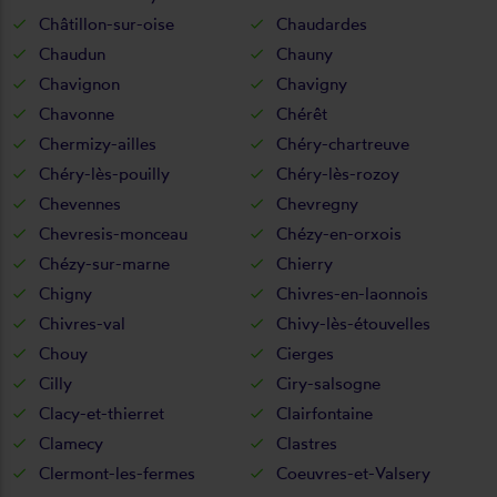
Châtillon-sur-oise
Chaudardes
Chaudun
Chauny
Chavignon
Chavigny
Chavonne
Chérêt
Chermizy-ailles
Chéry-chartreuve
Chéry-lès-pouilly
Chéry-lès-rozoy
Chevennes
Chevregny
Chevresis-monceau
Chézy-en-orxois
Chézy-sur-marne
Chierry
Chigny
Chivres-en-laonnois
Chivres-val
Chivy-lès-étouvelles
Chouy
Cierges
Cilly
Ciry-salsogne
Clacy-et-thierret
Clairfontaine
Clamecy
Clastres
Clermont-les-fermes
Coeuvres-et-Valsery