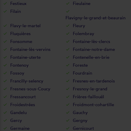
Festieux
Fieulaine
Filain
Flavigny-le-grand-et-beaurain
Flavy-le-martel
Fleury
Fluquières
Folembray
Fonsomme
Fontaine-lès-clercs
Fontaine-lès-vervins
Fontaine-notre-dame
Fontaine-uterte
Fontenelle-en-brie
Fontenoy
Foreste
Fossoy
Fourdrain
Francilly-selency
Fresnes-en-tardenois
Fresnes-sous-Coucy
Fresnoy-le-grand
Fressancourt
Frières-faillouël
Froidestrées
Froidmont-cohartille
Gandelu
Gauchy
Gercy
Gergny
Germaine
Gernicourt