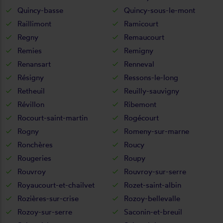
Quincy-basse
Quincy-sous-le-mont
Raillimont
Ramicourt
Regny
Remaucourt
Remies
Remigny
Renansart
Renneval
Résigny
Ressons-le-long
Retheuil
Reuilly-sauvigny
Révillon
Ribemont
Rocourt-saint-martin
Rogécourt
Rogny
Romeny-sur-marne
Ronchères
Roucy
Rougeries
Roupy
Rouvroy
Rouvroy-sur-serre
Royaucourt-et-chailvet
Rozet-saint-albin
Rozières-sur-crise
Rozoy-bellevalle
Rozoy-sur-serre
Saconin-et-breuil