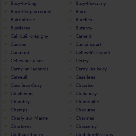
Bucy-le-long
Bucy-lès-cerny
Bucy-lès-pierrepont
Buire
Buironfosse
Burelles
Bussiares
Buzancy
Caillouël-crépigny
Camelin
Castres
Caulaincourt
Caumont
Celles-lès-condé
Celles-sur-aisne
Cerizy
Cerny-en-laonnois
Cerny-lès-bucy
Cerseuil
Cessières
Cessières-Suzy
Chacrise
Chaillevois
Chalandry
Chambry
Chamouille
Champs
Chaourse
Charly-sur-Marne
Charmes
Chartèves
Chassemy
Château-thierry
Châtillon-lès-sons