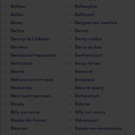
Belleau
Bellenglise
Belleu
Bellicourt
Benay
Bergues-sur-sambre
Berlise
Bernot
Bernoy-le-Château
Berny-rivière
Berrieux
Berry-au-bac
Bertaucourt-epourdon
Berthenicourt
Bertricourt
Berzy-le-sec
Besmé
Besmont
Béthancourt-en-vaux
Beugneux
Beuvardes
Bézu-le-guéry
Bézu-saint-germain
Bichancourt
Bieuxy
Bièvres
Billy-sur-aisne
Billy-sur-ourcq
Blanzy-lès-fismes
Blérancourt
Blesmes
Bohain-en-vermandois