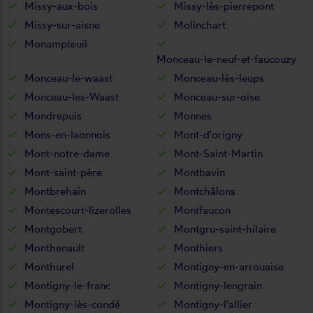
Missy-aux-bois
Missy-lès-pierrepont
Missy-sur-aisne
Molinchart
Monampteuil
Monceau-le-neuf-et-faucouzy
Monceau-le-waast
Monceau-lès-leups
Monceau-les-Waast
Monceau-sur-oise
Mondrepuis
Monnes
Mons-en-laonnois
Mont-d'origny
Mont-notre-dame
Mont-Saint-Martin
Mont-saint-père
Montbavin
Montbrehain
Montchâlons
Montescourt-lizerolles
Montfaucon
Montgobert
Montgru-saint-hilaire
Monthenault
Monthiers
Monthurel
Montigny-en-arrouaise
Montigny-le-franc
Montigny-lengrain
Montigny-lès-condé
Montigny-l'allier