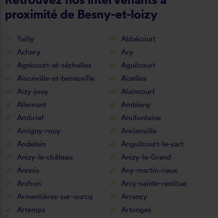
proximité de Besny-et-loizy
?uilly
Abbécourt
Achery
Acy
Agnicourt-et-séchelles
Aguilcourt
Aisonville-et-bernoville
Aizelles
Aizy-jouy
Alaincourt
Allemant
Ambleny
Ambrief
Amifontaine
Amigny-rouy
Ancienville
Andelain
Anguilcourt-le-sart
Anizy-le-château
Anizy-le-Grand
Annois
Any-martin-rieux
Archon
Arcy-sainte-restitue
Armentières-sur-ourcq
Arrancy
Artemps
Artonges