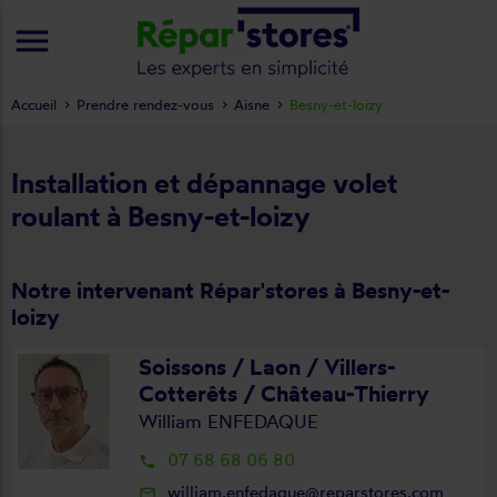
menu
Accueil
Prendre rendez-vous
Aisne
Besny-et-loizy
Installation et dépannage volet
roulant à Besny-et-loizy
Notre intervenant Répar'stores à Besny-et-
loizy
Soissons / Laon / Villers-
Cotterêts / Château-Thierry
William ENFEDAQUE
07 68 68 06 80
local_phone
william.enfedaque@reparstores.com
mail_outline