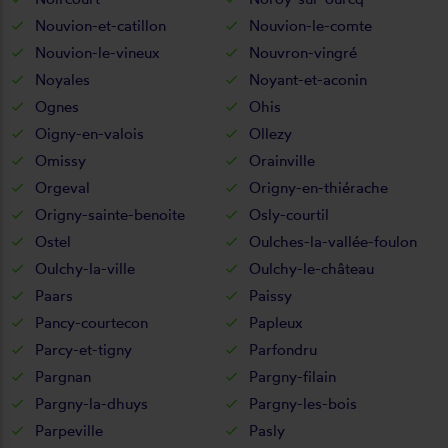
Nouvion-et-catillon
Nouvion-le-comte
Nouvion-le-vineux
Nouvron-vingré
Noyales
Noyant-et-aconin
Ognes
Ohis
Oigny-en-valois
Ollezy
Omissy
Orainville
Orgeval
Origny-en-thiérache
Origny-sainte-benoite
Osly-courtil
Ostel
Oulches-la-vallée-foulon
Oulchy-la-ville
Oulchy-le-château
Paars
Paissy
Pancy-courtecon
Papleux
Parcy-et-tigny
Parfondru
Pargnan
Pargny-filain
Pargny-la-dhuys
Pargny-les-bois
Parpeville
Pasly