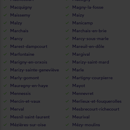
Macquigny
Magny-la-fosse
Maissemy
Maizy
Malzy
Manicamp
Marchais
Marchais-en-brie
Marcy
Marcy-sous-marle
Marest-dampcourt
Mareuil-en-dôle
Marfontaine
Margival
Marigny-en-orxois
Marizy-saint-mard
Marizy-sainte-geneviève
Marle
Marly-gomont
Martigny-courpierre
Mauregny-en-haye
Mayot
Mennessis
Mennevret
Mercin-et-vaux
Merlieux-et-fouquerolles
Merval
Mesbrecourt-richecourt
Mesnil-saint-laurent
Meurival
Mézières-sur-oise
Mézy-moulins