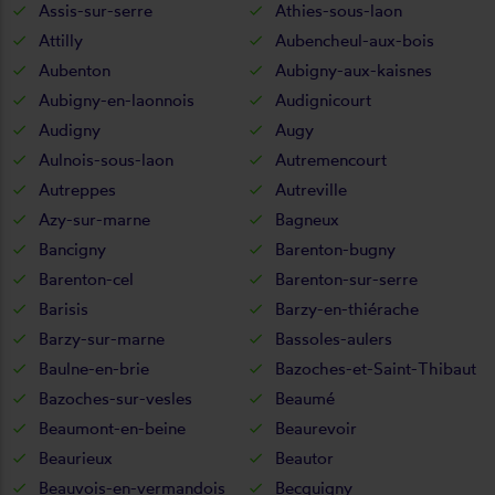
Assis-sur-serre
Athies-sous-laon
Attilly
Aubencheul-aux-bois
Aubenton
Aubigny-aux-kaisnes
Aubigny-en-laonnois
Audignicourt
Audigny
Augy
Aulnois-sous-laon
Autremencourt
Autreppes
Autreville
Azy-sur-marne
Bagneux
Bancigny
Barenton-bugny
Barenton-cel
Barenton-sur-serre
Barisis
Barzy-en-thiérache
Barzy-sur-marne
Bassoles-aulers
Baulne-en-brie
Bazoches-et-Saint-Thibaut
Bazoches-sur-vesles
Beaumé
Beaumont-en-beine
Beaurevoir
Beaurieux
Beautor
Beauvois-en-vermandois
Becquigny