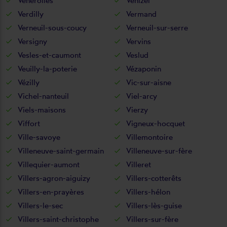
Vénérolles
Venizel
Verdilly
Vermand
Verneuil-sous-coucy
Verneuil-sur-serre
Versigny
Vervins
Vesles-et-caumont
Veslud
Veuilly-la-poterie
Vézaponin
Vézilly
Vic-sur-aisne
Vichel-nanteuil
Viel-arcy
Viels-maisons
Vierzy
Viffort
Vigneux-hocquet
Ville-savoye
Villemontoire
Villeneuve-saint-germain
Villeneuve-sur-fère
Villequier-aumont
Villeret
Villers-agron-aiguizy
Villers-cotterêts
Villers-en-prayères
Villers-hélon
Villers-le-sec
Villers-lès-guise
Villers-saint-christophe
Villers-sur-fère