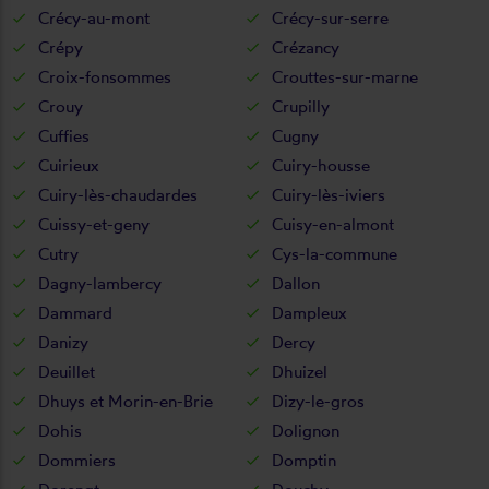
Crécy-au-mont
Crécy-sur-serre
Crépy
Crézancy
Croix-fonsommes
Crouttes-sur-marne
Crouy
Crupilly
Cuffies
Cugny
Cuirieux
Cuiry-housse
Cuiry-lès-chaudardes
Cuiry-lès-iviers
Cuissy-et-geny
Cuisy-en-almont
Cutry
Cys-la-commune
Dagny-lambercy
Dallon
Dammard
Dampleux
Danizy
Dercy
Deuillet
Dhuizel
Dhuys et Morin-en-Brie
Dizy-le-gros
Dohis
Dolignon
Dommiers
Domptin