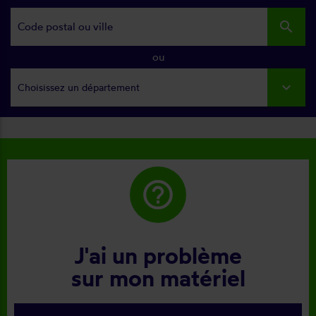
search
ou
Choisissez un département
help_outline
J'ai un problème
sur mon matériel