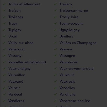
Toulis-et-attencourt
Travecy
Trefcon
Trélou-sur-marne
Troësnes
Trosly-loire
Trucy
Tugny-et-pont
Tupigny
Ugny-le-gay
Urcel
Urvillers
Vailly-sur-aisne
Vallées en Champagne
Variscourt
Vassens
Vasseny
Vassogne
Vaucelles-et-beffecourt
Vaudesson
Vaux-andigny
Vaux-en-vermandois
Vauxaillon
Vauxbuin
Vauxcéré
Vauxrezis
Vauxtin
Vendelles
Vendeuil
Vendhuile
Vendières
Vendresse-beaulne