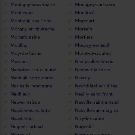
Montigny-sous-marle
Montigny-sur-crécy
Montlevon
Montloué
Montreuil-aux-lions
Morcourt
Morgny-en-thiérache
Morsain
Mortefontaine
Mortiers
Moulins
Moussy-verneuil
Moÿ-de-l'aisne
Muret-et-crouttes
Muscourt
Nampcelles-la-cour
Nampteuil-sous-muret
Nanteuil-la-fosse
Nanteuil-notre-dame
Nauroy
Nesles-la-montagne
Neufchâtel-sur-aisne
Neuflieux
Neuilly-saint-front
Neuve-maison
Neuville-saint-amand
Neuville-sur-ailette
Neuville-sur-margival
Neuvillette
Nizy-le-comte
Nogent-l'artaud
Nogentel
Noircourt
Noroy-sur-ourcq