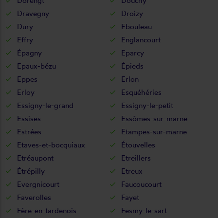
Dorengt
Douchy
Dravegny
Droizy
Dury
Ebouleau
Effry
Englancourt
Épagny
Eparcy
Epaux-bézu
Épieds
Eppes
Erlon
Erloy
Esquéhéries
Essigny-le-grand
Essigny-le-petit
Essises
Essômes-sur-marne
Estrées
Etampes-sur-marne
Etaves-et-bocquiaux
Étouvelles
Etréaupont
Etreillers
Étrépilly
Etreux
Evergnicourt
Faucoucourt
Faverolles
Fayet
Fère-en-tardenois
Fesmy-le-sart