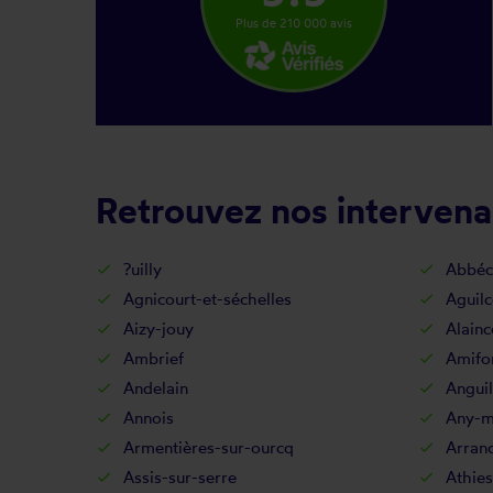
Plus de 210 000 avis
Retrouvez nos intervena
?uilly
Abbéc
Agnicourt-et-séchelles
Aguilc
Aizy-jouy
Alainc
Ambrief
Amifo
Andelain
Anguil
Annois
Any-ma
Armentières-sur-ourcq
Arran
Assis-sur-serre
Athies