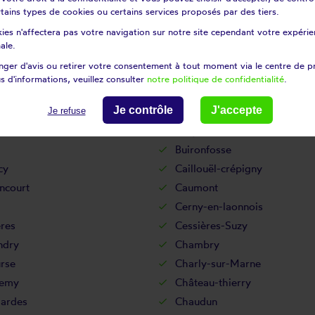
certains types de cookies ou certains services proposés par des tiers.
Bouffignereux
ies n'affectera pas votre navigation sur notre site cependant votre expérien
uignon-sous-coucy
Bourguignon-sous-montbavi
ale.
urt-le-grand
Brasles
ger d'avis ou retirer votre consentement à tout moment via le centre de p
-en-laonnois
Braye-en-thiérache
s d'informations, veuillez consulter
notre politique de confidentialité
.
Brie
Je contrôle
J'accepte
hamel
Bruyères-et-montbérault
Je refuse
y
Bucy-le-long
Buironfosse
cy
Caillouël-crépigny
ncourt
Caumont
Cerny-en-laonnois
res
Cessières-Suzy
ndry
Chambry
rse
Charly-sur-Marne
semy
Château-thierry
ardes
Chaudun