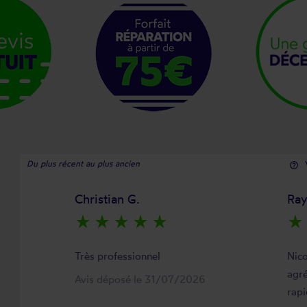
Du plus récent au plus ancien
help_outline
Christian G.
Ra
star_rate
star_rate
star_rate
star_rate
star_rate
star_rate
Très professionnel
Nico
agré
Avis déposé le 31/07/2026
rapi