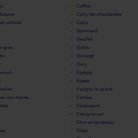
ly
Cuffies
-housse
Cuiry-lès-chaudardes
-en-almont
Cutry
n
Dammard
Deuillet
e-gros
Dohis
in
Dorengt
y
Dury
ncourt
Épagny
s
Eppes
héries
Essigny-le-grand
es-sur-marne
Estrées
lles
Etréaupont
x
Evergnicourt
Fère-en-tardenois
ine
Filain