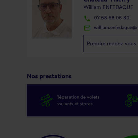
William ENFEDAQUE
local_phone
07 68 68 06 80
mail_outline
william.enfedaque@
Prendre rendez-vous
Nos prestations
Réparation de volets
roulants et stores