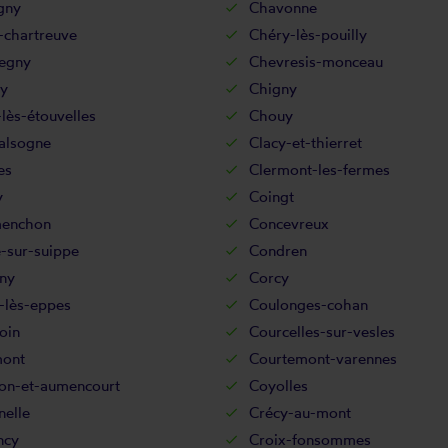
gny
Chavonne
-chartreuve
Chéry-lès-pouilly
egny
Chevresis-monceau
ry
Chigny
lès-étouvelles
Chouy
alsogne
Clacy-et-thierret
es
Clermont-les-fermes
y
Coingt
enchon
Concevreux
-sur-suippe
Condren
ny
Corcy
-lès-eppes
Coulonges-cohan
oin
Courcelles-sur-vesles
ont
Courtemont-varennes
on-et-aumencourt
Coyolles
nelle
Crécy-au-mont
ncy
Croix-fonsommes