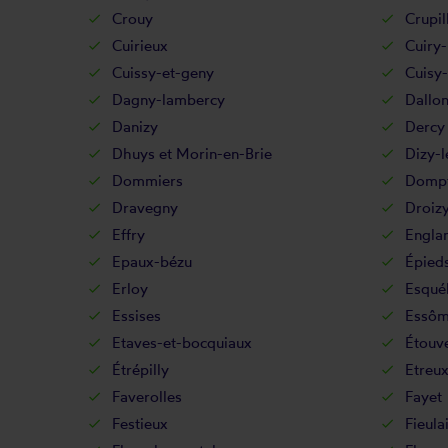
Crouy
Crupil
Cuirieux
Cuiry
Cuissy-et-geny
Cuisy
Dagny-lambercy
Dallo
Danizy
Dercy
Dhuys et Morin-en-Brie
Dizy-l
Dommiers
Dompt
Dravegny
Droiz
Effry
Engla
Epaux-bézu
Épied
Erloy
Esqué
Essises
Essôm
Etaves-et-bocquiaux
Étouve
Étrépilly
Etreu
Faverolles
Fayet
Festieux
Fieula