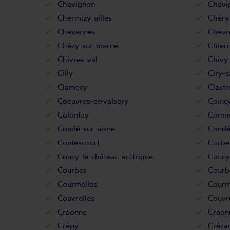
Chavignon
Chavi
Chermizy-ailles
Chéry
Chevennes
Chevr
Chézy-sur-marne
Chier
Chivres-val
Chivy-
Cilly
Ciry-s
Clamecy
Clastr
Coeuvres-et-valsery
Coinc
Colonfay
Comm
Condé-sur-aisne
Condé
Contescourt
Corbe
Coucy-le-château-auffrique
Coucy
Courbes
Courb
Courmelles
Courm
Couvrelles
Couvr
Craonne
Craon
Crépy
Créza