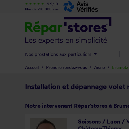
9.9/10
star_rate
star_rate
star_rate
star_rate
star_rate
Plus de 210 000 avis
Nos prestations aux particuliers
Accueil
Prendre rendez-vous
Aisne
Brumetz
Installation et dépannage volet
Notre intervenant Répar'stores à Brum
Soissons / Laon / V
Château-Thierry