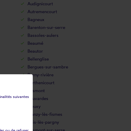
Audignicourt
Autremencourt
Bagneux
Barenton-sur-serre
Bassoles-aulers
Beaumé
Beautor
Bellenglise
Bergues-sur-sambre
Berny-rivière
Berthenicourt
Besmont
inalités suivantes
Beuvardes
Bieuxy
Blanzy-lès-fismes
Bois-lès-pargny
Bosmont-sur-serre
ler ou de refuser