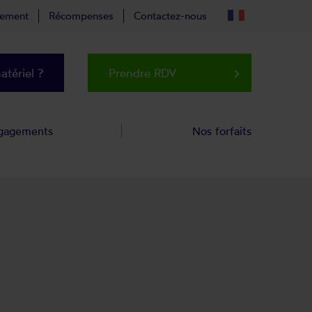
tement
Récompenses
Contactez-nous
tériel ?
Prendre RDV
keyboard_arrow_right
gagements
Nos forfaits