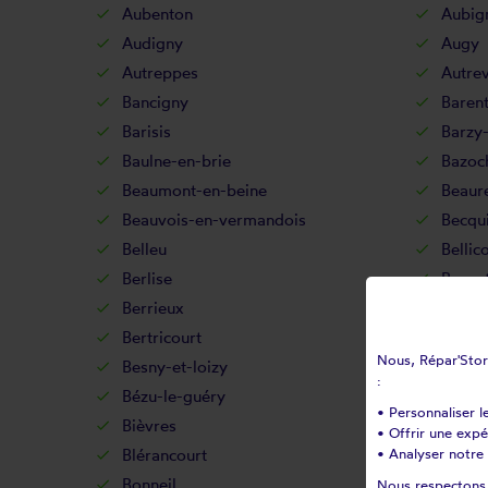
Aubenton
Aubig
Audigny
Augy
Autreppes
Autrev
Bancigny
Baren
Barisis
Barzy-
Baulne-en-brie
Bazoc
Beaumont-en-beine
Beaur
Beauvois-en-vermandois
Becqu
Belleu
Bellic
Berlise
Berno
Berrieux
Berry
Bertricourt
Berzy-
Nous, Répar'Store
Besny-et-loizy
Bétha
:
Bézu-le-guéry
Bézu-
• Personnaliser l
Bièvres
Billy-
• Offrir une exp
Blérancourt
• Analyser notre 
Blesm
Bonneil
Bonne
Nous respectons v