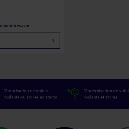
reparstores.com
keyboard_arrow_right
Motorisation de volets
Modernisation de volet
roulants ou stores existants
roulants et stores