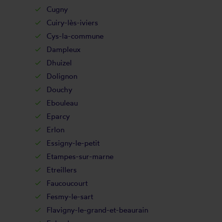
Cugny
Cuiry-lès-iviers
Cys-la-commune
Dampleux
Dhuizel
Dolignon
Douchy
Ebouleau
Eparcy
Erlon
Essigny-le-petit
Etampes-sur-marne
Etreillers
Faucoucourt
Fesmy-le-sart
Flavigny-le-grand-et-beaurain