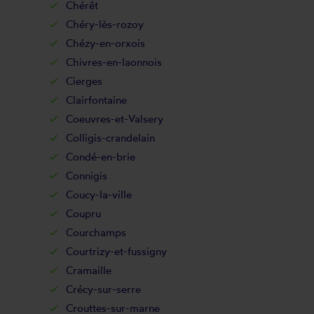
Chérêt
Chéry-lès-rozoy
Chézy-en-orxois
Chivres-en-laonnois
Cierges
Clairfontaine
Coeuvres-et-Valsery
Colligis-crandelain
Condé-en-brie
Connigis
Coucy-la-ville
Coupru
Courchamps
Courtrizy-et-fussigny
Cramaille
Crécy-sur-serre
Crouttes-sur-marne