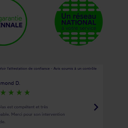
Voir l'attestation de confiance - Avis soumis à un contrôle
ymond D.
star_rate
star_rate
star_rate
star_rate
keyboard_arrow_right
las est compétent et très
able. Merci pour son intervention
de.