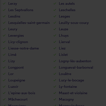
Lerzy
Les autels
Les Septvallons
Leschelles
Lesdins
Lesges
Lesquielles-saint-germain
Leuilly-sous-coucy
Leury
Leuze
Levergies
Lhuys
Licy-clignon
Lierval
Liesse-notre-dame
Liez
Limé
Lislet
Lizy
Logny-lès-aubenton
Longpont
Longueval-barbonval
Lor
Louâtre
Loupeigne
Lucy-le-bocage
Luzoir
Ly-fontaine
L'epine-aux-bois
Maast-et-violaine
Mâchecourt
Macogny
Macquigny
Magny-la-fosse