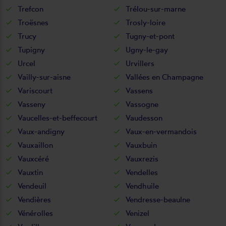
Trefcon
Trélou-sur-marne
Troësnes
Trosly-loire
Trucy
Tugny-et-pont
Tupigny
Ugny-le-gay
Urcel
Urvillers
Vailly-sur-aisne
Vallées en Champagne
Variscourt
Vassens
Vasseny
Vassogne
Vaucelles-et-beffecourt
Vaudesson
Vaux-andigny
Vaux-en-vermandois
Vauxaillon
Vauxbuin
Vauxcéré
Vauxrezis
Vauxtin
Vendelles
Vendeuil
Vendhuile
Vendières
Vendresse-beaulne
Vénérolles
Venizel