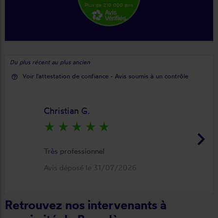
Plus de 210 000 avis
Du plus récent au plus ancien
Voir l'attestation de confiance - Avis soumis à un contrôle
help_outline
Christian G.
star_rate
star_rate
star_rate
star_rate
star_rate
keyboard_arrow_right
Très professionnel
Avis déposé le 31/07/2026
Retrouvez nos intervenants à