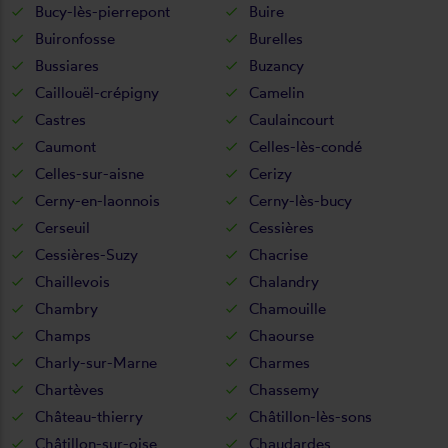
Bucy-lès-pierrepont
Buire
Buironfosse
Burelles
Bussiares
Buzancy
Caillouël-crépigny
Camelin
Castres
Caulaincourt
Caumont
Celles-lès-condé
Celles-sur-aisne
Cerizy
Cerny-en-laonnois
Cerny-lès-bucy
Cerseuil
Cessières
Cessières-Suzy
Chacrise
Chaillevois
Chalandry
Chambry
Chamouille
Champs
Chaourse
Charly-sur-Marne
Charmes
Chartèves
Chassemy
Château-thierry
Châtillon-lès-sons
Châtillon-sur-oise
Chaudardes