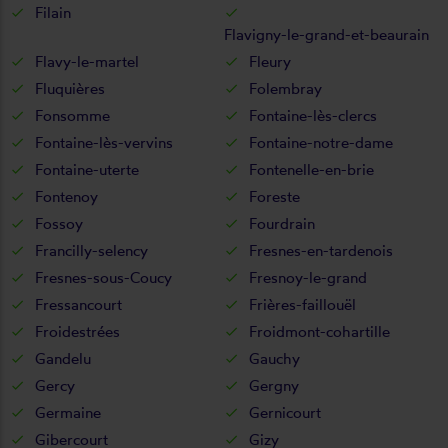
Filain
Flavigny-le-grand-et-beaurain
Flavy-le-martel
Fleury
Fluquières
Folembray
Fonsomme
Fontaine-lès-clercs
Fontaine-lès-vervins
Fontaine-notre-dame
Fontaine-uterte
Fontenelle-en-brie
Fontenoy
Foreste
Fossoy
Fourdrain
Francilly-selency
Fresnes-en-tardenois
Fresnes-sous-Coucy
Fresnoy-le-grand
Fressancourt
Frières-faillouël
Froidestrées
Froidmont-cohartille
Gandelu
Gauchy
Gercy
Gergny
Germaine
Gernicourt
Gibercourt
Gizy