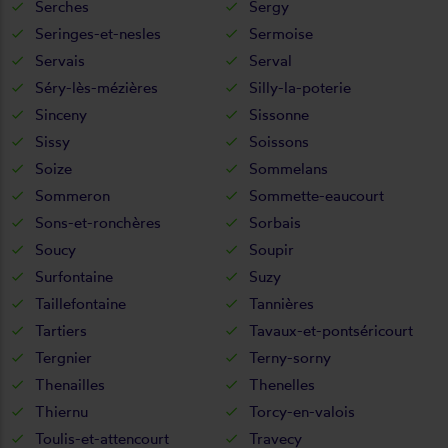
Serches
Sergy
Seringes-et-nesles
Sermoise
Servais
Serval
Séry-lès-mézières
Silly-la-poterie
Sinceny
Sissonne
Sissy
Soissons
Soize
Sommelans
Sommeron
Sommette-eaucourt
Sons-et-ronchères
Sorbais
Soucy
Soupir
Surfontaine
Suzy
Taillefontaine
Tannières
Tartiers
Tavaux-et-pontséricourt
Tergnier
Terny-sorny
Thenailles
Thenelles
Thiernu
Torcy-en-valois
Toulis-et-attencourt
Travecy