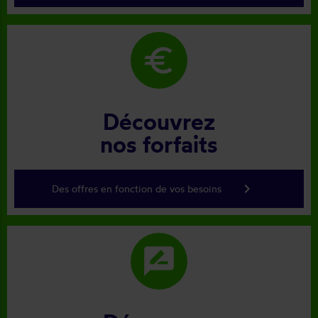
euro
Découvrez
nos forfaits
keyboard_arrow_right
Des offres en fonction de vos besoins
rate_review