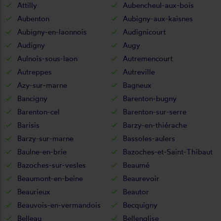
Attilly
Aubencheul-aux-bois
Aubenton
Aubigny-aux-kaisnes
Aubigny-en-laonnois
Audignicourt
Audigny
Augy
Aulnois-sous-laon
Autremencourt
Autreppes
Autreville
Azy-sur-marne
Bagneux
Bancigny
Barenton-bugny
Barenton-cel
Barenton-sur-serre
Barisis
Barzy-en-thiérache
Barzy-sur-marne
Bassoles-aulers
Baulne-en-brie
Bazoches-et-Saint-Thibaut
Bazoches-sur-vesles
Beaumé
Beaumont-en-beine
Beaurevoir
Beaurieux
Beautor
Beauvois-en-vermandois
Becquigny
Belleau
Bellenglise