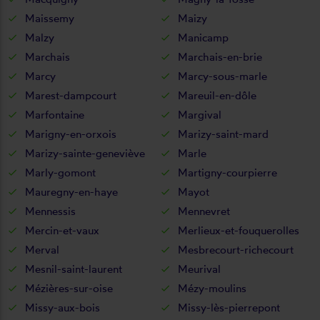
Maissemy
Maizy
Malzy
Manicamp
Marchais
Marchais-en-brie
Marcy
Marcy-sous-marle
Marest-dampcourt
Mareuil-en-dôle
Marfontaine
Margival
Marigny-en-orxois
Marizy-saint-mard
Marizy-sainte-geneviève
Marle
Marly-gomont
Martigny-courpierre
Mauregny-en-haye
Mayot
Mennessis
Mennevret
Mercin-et-vaux
Merlieux-et-fouquerolles
Merval
Mesbrecourt-richecourt
Mesnil-saint-laurent
Meurival
Mézières-sur-oise
Mézy-moulins
Missy-aux-bois
Missy-lès-pierrepont