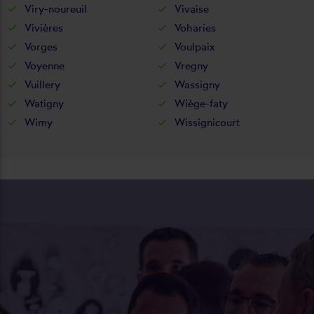
Viry-noureuil
Vivaise
Vivières
Voharies
Vorges
Voulpaix
Voyenne
Vregny
Vuillery
Wassigny
Watigny
Wiège-faty
Wimy
Wissignicourt