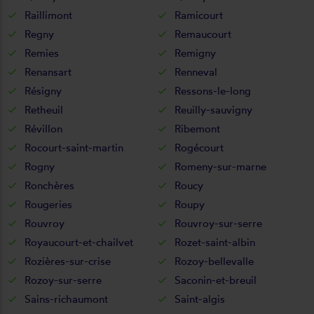
Raillimont
Ramicourt
Regny
Remaucourt
Remies
Remigny
Renansart
Renneval
Résigny
Ressons-le-long
Retheuil
Reuilly-sauvigny
Révillon
Ribemont
Rocourt-saint-martin
Rogécourt
Rogny
Romeny-sur-marne
Ronchères
Roucy
Rougeries
Roupy
Rouvroy
Rouvroy-sur-serre
Royaucourt-et-chailvet
Rozet-saint-albin
Rozières-sur-crise
Rozoy-bellevalle
Rozoy-sur-serre
Saconin-et-breuil
Sains-richaumont
Saint-algis