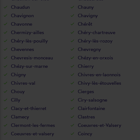
Chaudun
Chauny
Chavignon
Chavigny
Chavonne
Chérêt
Chermizy-ailles
Chéry-chartreuve
Chéry-lès-pouilly
Chéry-lès-rozoy
Chevennes
Chevregny
Chevresis-monceau
Chézy-en-orxois
Chézy-sur-marne
Chierry
Chigny
Chivres-en-laonnois
Chivres-val
Chivy-lès-étouvelles
Chouy
Cierges
Cilly
Ciry-salsogne
Clacy-et-thierret
Clairfontaine
Clamecy
Clastres
Clermont-les-fermes
Coeuvres-et-Valsery
Coeuvres-et-valsery
Coincy