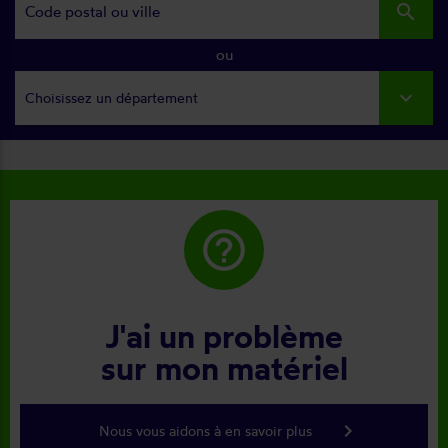
search
ou
Choisissez un département
help_outline
J'ai un problème
sur mon matériel
keyboard_arrow_right
Nous vous aidons à en savoir plus