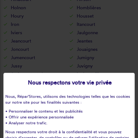
Holnon
Homblières
Houry
Housset
Iron
Itancourt
Iviers
Jaulgonne
Jeancourt
Jeantes
Joncourt
Jouaignes
Jumencourt
Jumigny
Jussy
Juvigny
Juvincourt-et-damary
La bouteille
Nous respectons votre vie privée
La capelle
La celle-sous-montmirail
La chapelle-monthodon
La chapelle-sur-chézy
Nous, Répar'Stores, utilisons des technologies telles que les cookies
La croix-sur-ourcq
La fère
sur notre site pour les finalités suivantes :
La ferté-chevresis
La ferté-milon
• Personnaliser le contenu et les publicités
La hérie
La malmaison
• Offrir une expérience personnalisée
• Analyser notre trafic.
La neuville-bosmont
La neuville-en-beine
Nous respectons votre droit à la confidentialité et vous pouvez
La neuville-housset
La neuville-lès-dorengt
choisir d'accepter, de contrôler ou de refuser l'utilisation de certains