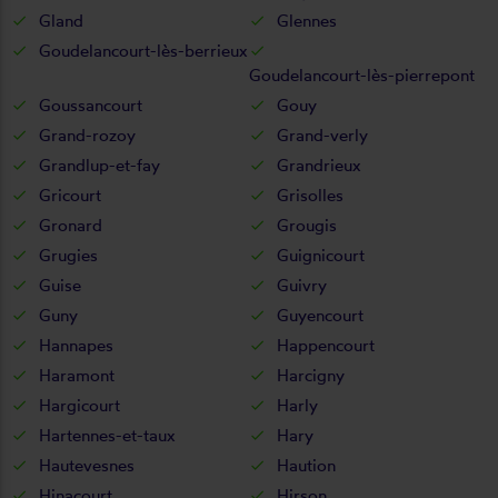
Gland
Glennes
Goudelancourt-lès-berrieux
Goudelancourt-lès-pierrepont
Goussancourt
Gouy
Grand-rozoy
Grand-verly
Grandlup-et-fay
Grandrieux
Gricourt
Grisolles
Gronard
Grougis
Grugies
Guignicourt
Guise
Guivry
Guny
Guyencourt
Hannapes
Happencourt
Haramont
Harcigny
Hargicourt
Harly
Hartennes-et-taux
Hary
Hautevesnes
Haution
Hinacourt
Hirson