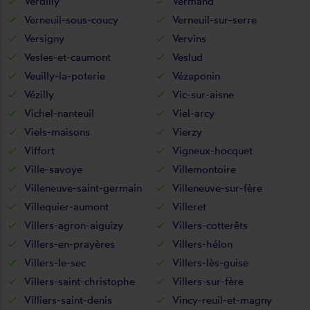
Verdilly
Vermand
Verneuil-sous-coucy
Verneuil-sur-serre
Versigny
Vervins
Vesles-et-caumont
Veslud
Veuilly-la-poterie
Vézaponin
Vézilly
Vic-sur-aisne
Vichel-nanteuil
Viel-arcy
Viels-maisons
Vierzy
Viffort
Vigneux-hocquet
Ville-savoye
Villemontoire
Villeneuve-saint-germain
Villeneuve-sur-fère
Villequier-aumont
Villeret
Villers-agron-aiguizy
Villers-cotterêts
Villers-en-prayères
Villers-hélon
Villers-le-sec
Villers-lès-guise
Villers-saint-christophe
Villers-sur-fère
Villiers-saint-denis
Vincy-reuil-et-magny