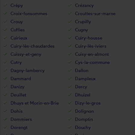
Crépy
Crézancy
Croix-fonsommes
Crouttes-sur-marne
Crouy
Crupilly
Cuffies
Cugny
Cuirieux
Cuiry-housse
Cuiry-lès-chaudardes
Cuiry-lès-iviers
Cuissy-et-geny
Cuisy-en-almont
Cutry
Cys-la-commune
Dagny-lambercy
Dallon
Dammard
Dampleux
Danizy
Dercy
Deuillet
Dhuizel
Dhuys et Morin-en-Brie
Dizy-le-gros
Dohis
Dolignon
Dommiers
Domptin
Dorengt
Douchy