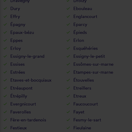
Dravegny
Droizy
Dury
Ebouleau
Effry
Englancourt
Épagny
Eparcy
Epaux-bézu
Épieds
Eppes
Erlon
Erloy
Esquéhéries
Essigny-le-grand
Essigny-le-petit
Essises
Essômes-sur-marne
Estrées
Etampes-sur-marne
Etaves-et-bocquiaux
Étouvelles
Etréaupont
Etreillers
Étrépilly
Etreux
Evergnicourt
Faucoucourt
Faverolles
Fayet
Fère-en-tardenois
Fesmy-le-sart
Festieux
Fieulaine