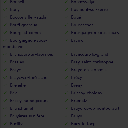
Bonneil
Bonnesvalyn
Bony
Bosmont-sur-serre
Bouconville-vauclair
Boué
Bouffignereux
Bouresches
Bourg-et-comin
Bourguignon-sous-coucy
Bourguignon-sous-
Braine
montbavin
Brancourt-en-laonnois
Brancourt-le-grand
Brasles
Bray-saint-christophe
Braye
Braye-en-laonnois
Braye-en-thiérache
Brécy
Brenelle
Breny
Brie
Brissay-choigny
Brissy-hamégicourt
Brumetz
Brunehamel
Bruyères-et-montbérault
Bruyères-sur-fère
Bruys
Bucilly
Bucy-le-long