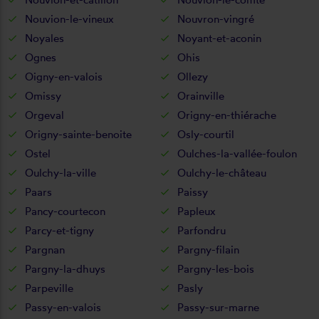
Nouvion-le-vineux
Nouvron-vingré
Noyales
Noyant-et-aconin
Ognes
Ohis
Oigny-en-valois
Ollezy
Omissy
Orainville
Orgeval
Origny-en-thiérache
Origny-sainte-benoite
Osly-courtil
Ostel
Oulches-la-vallée-foulon
Oulchy-la-ville
Oulchy-le-château
Paars
Paissy
Pancy-courtecon
Papleux
Parcy-et-tigny
Parfondru
Pargnan
Pargny-filain
Pargny-la-dhuys
Pargny-les-bois
Parpeville
Pasly
Passy-en-valois
Passy-sur-marne