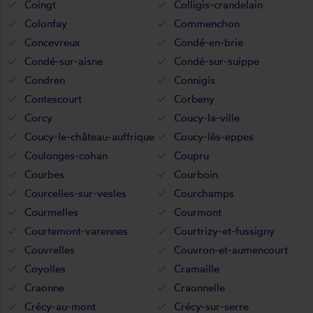
Coingt
Colligis-crandelain
Colonfay
Commenchon
Concevreux
Condé-en-brie
Condé-sur-aisne
Condé-sur-suippe
Condren
Connigis
Contescourt
Corbeny
Corcy
Coucy-la-ville
Coucy-le-château-auffrique
Coucy-lès-eppes
Coulonges-cohan
Coupru
Courbes
Courboin
Courcelles-sur-vesles
Courchamps
Courmelles
Courmont
Courtemont-varennes
Courtrizy-et-fussigny
Couvrelles
Couvron-et-aumencourt
Coyolles
Cramaille
Craonne
Craonnelle
Crécy-au-mont
Crécy-sur-serre