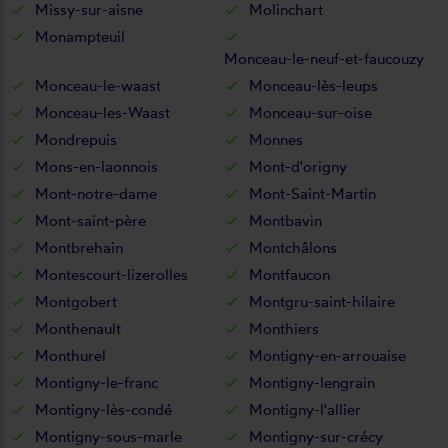
Missy-sur-aisne
Molinchart
Monampteuil
Monceau-le-neuf-et-faucouzy
Monceau-le-waast
Monceau-lès-leups
Monceau-les-Waast
Monceau-sur-oise
Mondrepuis
Monnes
Mons-en-laonnois
Mont-d'origny
Mont-notre-dame
Mont-Saint-Martin
Mont-saint-père
Montbavin
Montbrehain
Montchâlons
Montescourt-lizerolles
Montfaucon
Montgobert
Montgru-saint-hilaire
Monthenault
Monthiers
Monthurel
Montigny-en-arrouaise
Montigny-le-franc
Montigny-lengrain
Montigny-lès-condé
Montigny-l'allier
Montigny-sous-marle
Montigny-sur-crécy