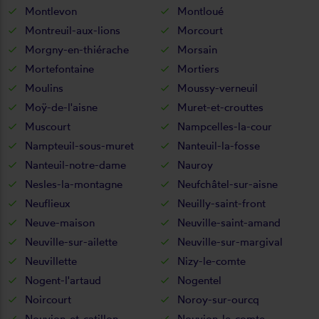
Montlevon
Montloué
Montreuil-aux-lions
Morcourt
Morgny-en-thiérache
Morsain
Mortefontaine
Mortiers
Moulins
Moussy-verneuil
Moÿ-de-l'aisne
Muret-et-crouttes
Muscourt
Nampcelles-la-cour
Nampteuil-sous-muret
Nanteuil-la-fosse
Nanteuil-notre-dame
Nauroy
Nesles-la-montagne
Neufchâtel-sur-aisne
Neuflieux
Neuilly-saint-front
Neuve-maison
Neuville-saint-amand
Neuville-sur-ailette
Neuville-sur-margival
Neuvillette
Nizy-le-comte
Nogent-l'artaud
Nogentel
Noircourt
Noroy-sur-ourcq
Nouvion-et-catillon
Nouvion-le-comte