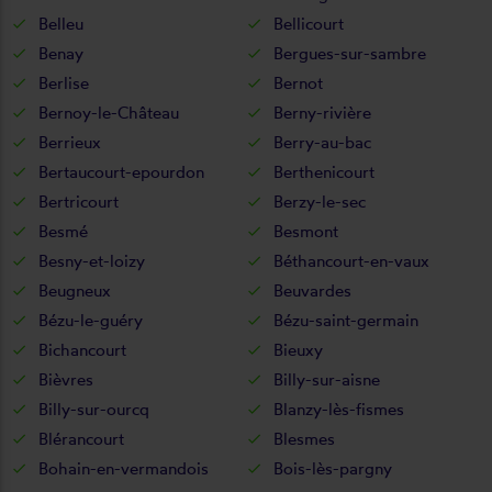
Belleu
Bellicourt
Benay
Bergues-sur-sambre
Berlise
Bernot
Bernoy-le-Château
Berny-rivière
Berrieux
Berry-au-bac
Bertaucourt-epourdon
Berthenicourt
Bertricourt
Berzy-le-sec
Besmé
Besmont
Besny-et-loizy
Béthancourt-en-vaux
Beugneux
Beuvardes
Bézu-le-guéry
Bézu-saint-germain
Bichancourt
Bieuxy
Bièvres
Billy-sur-aisne
Billy-sur-ourcq
Blanzy-lès-fismes
Blérancourt
Blesmes
Bohain-en-vermandois
Bois-lès-pargny