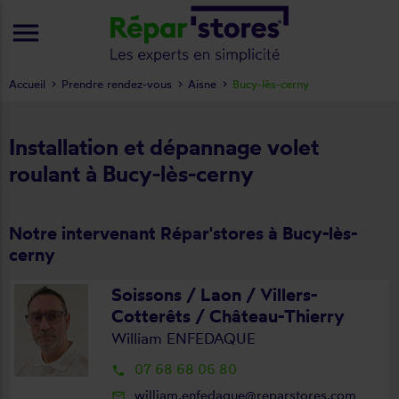
menu
Accueil
Prendre rendez-vous
Aisne
Bucy-lès-cerny
Installation et dépannage volet
roulant à Bucy-lès-cerny
Notre intervenant Répar'stores à Bucy-lès-
cerny
Soissons / Laon / Villers-
Cotterêts / Château-Thierry
William ENFEDAQUE
07 68 68 06 80
local_phone
william.enfedaque@reparstores.com
mail_outline