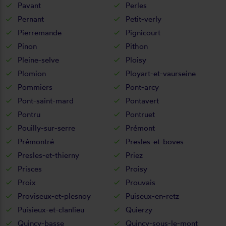
Pavant
Perles
Pernant
Petit-verly
Pierremande
Pignicourt
Pinon
Pithon
Pleine-selve
Ploisy
Plomion
Ployart-et-vaurseine
Pommiers
Pont-arcy
Pont-saint-mard
Pontavert
Pontru
Pontruet
Pouilly-sur-serre
Prémont
Prémontré
Presles-et-boves
Presles-et-thierny
Priez
Prisces
Proisy
Proix
Prouvais
Proviseux-et-plesnoy
Puiseux-en-retz
Puisieux-et-clanlieu
Quierzy
Quincy-basse
Quincy-sous-le-mont