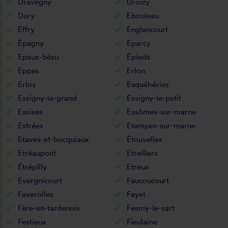
Dravegny
Droizy
Dury
Ebouleau
Effry
Englancourt
Épagny
Eparcy
Epaux-bézu
Épieds
Eppes
Erlon
Erloy
Esquéhéries
Essigny-le-grand
Essigny-le-petit
Essises
Essômes-sur-marne
Estrées
Etampes-sur-marne
Etaves-et-bocquiaux
Étouvelles
Etréaupont
Etreillers
Étrépilly
Etreux
Evergnicourt
Faucoucourt
Faverolles
Fayet
Fère-en-tardenois
Fesmy-le-sart
Festieux
Fieulaine