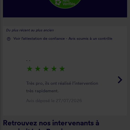
Du plus récent au plus ancien
Voir l'attestation de confiance - Avis soumis à un contrôle
help_outline
. .
star_rate
star_rate
star_rate
star_rate
star_rate
keyboard_arrow_right
Très pro, ils ont réalisé l’intervention
très rapidement.
Avis déposé le 27/07/2026
Retrouvez nos intervenants à