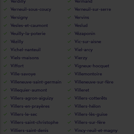
Verdilly
Vermand
Verneuil-sous-coucy
Verneuil-sur-serre
Versigny
Vervins
Vesles-et-caumont
Veslud
Veuilly-la-poterie
Vézaponin
Vézilly
Vic-sur-aisne
Vichel-nanteuil
Viel-arcy
Viels-maisons
Vierzy
Viffort
Vigneux-hocquet
Ville-savoye
Villemontoire
Villeneuve-saint-germain
Villeneuve-sur-fère
Villequier-aumont
Villeret
Villers-agron-aiguizy
Villers-cotterêts
Villers-en-prayères
Villers-hélon
Villers-le-sec
Villers-lès-guise
Villers-saint-christophe
Villers-sur-fère
Villiers-saint-denis
Vincy-reuil-et-magny