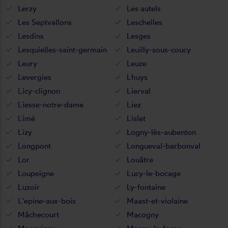
Lerzy
Les autels
Les Septvallons
Leschelles
Lesdins
Lesges
Lesquielles-saint-germain
Leuilly-sous-coucy
Leury
Leuze
Levergies
Lhuys
Licy-clignon
Lierval
Liesse-notre-dame
Liez
Limé
Lislet
Lizy
Logny-lès-aubenton
Longpont
Longueval-barbonval
Lor
Louâtre
Loupeigne
Lucy-le-bocage
Luzoir
Ly-fontaine
L'epine-aux-bois
Maast-et-violaine
Mâchecourt
Macogny