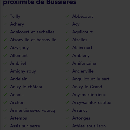
proximité de Bussiares
?uilly
Abbécourt
Achery
Acy
Agnicourt-et-séchelles
Aguilcourt
Aisonville-et-bernoville
Aizelles
Aizy-jouy
Alaincourt
Allemant
Ambleny
Ambrief
Amifontaine
Amigny-rouy
Ancienville
Andelain
Anguilcourt-le-sart
Anizy-le-château
Anizy-le-Grand
Annois
Any-martin-rieux
Archon
Arcy-sainte-restitue
Armentières-sur-ourcq
Arrancy
Artemps
Artonges
Assis-sur-serre
Athies-sous-laon