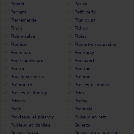
Pavant
Perles
Pernant
Petit-verly
Pierremande
Pignicourt
Pinon
Pithon
Pleine-selve
Ploisy
Plomion
Ployart-et-vaurseine
Pommiers
Pont-arcy
Pont-saint-mard
Pontavert
Pontru
Pontruet
Pouilly-sur-serre
Prémont
Prémontré
Presles-et-boves
Presles-et-thierny
Priez
Prisces
Proisy
Proix
Prouvais
Proviseux-et-plesnoy
Puiseux-en-retz
Puisieux-et-clanlieu
Quierzy
Quincy-basse
Quincy-sous-le-mont