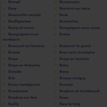
Bonneil
Bonnesvalyn
Bony
Bosmont-sur-serre
Bouconville-vauclair
Boué
Bouffignereux
Bouresches
Bourg-et-comin
Bourguignon-sous-coucy
Bourguignon-sous-
Braine
montbavin
Brancourt-en-laonnois
Brancourt-le-grand
Brasles
Bray-saint-christophe
Braye
Braye-en-laonnois
Braye-en-thiérache
Brécy
Brenelle
Breny
Brie
Brissay-choigny
Brissy-hamégicourt
Brumetz
Brunehamel
Bruyères-et-montbérault
Bruyères-sur-fère
Bruys
Bucilly
Bucy-le-long