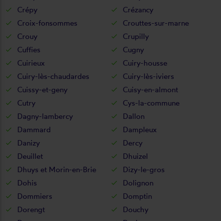
Crépy
Crézancy
Croix-fonsommes
Crouttes-sur-marne
Crouy
Crupilly
Cuffies
Cugny
Cuirieux
Cuiry-housse
Cuiry-lès-chaudardes
Cuiry-lès-iviers
Cuissy-et-geny
Cuisy-en-almont
Cutry
Cys-la-commune
Dagny-lambercy
Dallon
Dammard
Dampleux
Danizy
Dercy
Deuillet
Dhuizel
Dhuys et Morin-en-Brie
Dizy-le-gros
Dohis
Dolignon
Dommiers
Domptin
Dorengt
Douchy