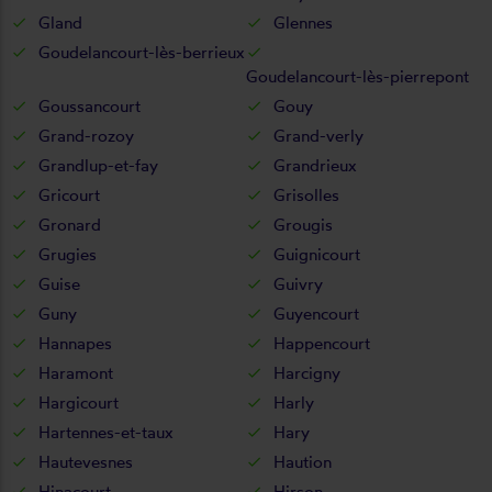
Gland
Glennes
Goudelancourt-lès-berrieux
Goudelancourt-lès-pierrepont
Goussancourt
Gouy
Grand-rozoy
Grand-verly
Grandlup-et-fay
Grandrieux
Gricourt
Grisolles
Gronard
Grougis
Grugies
Guignicourt
Guise
Guivry
Guny
Guyencourt
Hannapes
Happencourt
Haramont
Harcigny
Hargicourt
Harly
Hartennes-et-taux
Hary
Hautevesnes
Haution
Hinacourt
Hirson