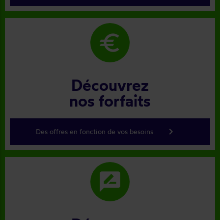
euro
Découvrez
nos forfaits
keyboard_arrow_right
Des offres en fonction de vos besoins
rate_review