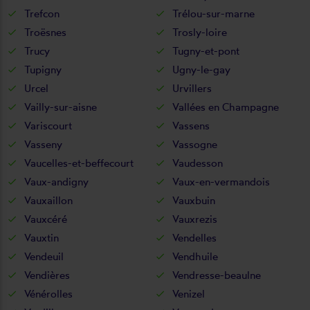
Trefcon
Trélou-sur-marne
Troësnes
Trosly-loire
Trucy
Tugny-et-pont
Tupigny
Ugny-le-gay
Urcel
Urvillers
Vailly-sur-aisne
Vallées en Champagne
Variscourt
Vassens
Vasseny
Vassogne
Vaucelles-et-beffecourt
Vaudesson
Vaux-andigny
Vaux-en-vermandois
Vauxaillon
Vauxbuin
Vauxcéré
Vauxrezis
Vauxtin
Vendelles
Vendeuil
Vendhuile
Vendières
Vendresse-beaulne
Vénérolles
Venizel