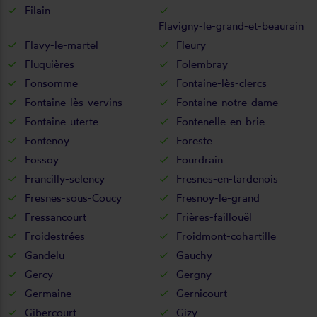
Filain
Flavigny-le-grand-et-beaurain
Flavy-le-martel
Fleury
Fluquières
Folembray
Fonsomme
Fontaine-lès-clercs
Fontaine-lès-vervins
Fontaine-notre-dame
Fontaine-uterte
Fontenelle-en-brie
Fontenoy
Foreste
Fossoy
Fourdrain
Francilly-selency
Fresnes-en-tardenois
Fresnes-sous-Coucy
Fresnoy-le-grand
Fressancourt
Frières-faillouël
Froidestrées
Froidmont-cohartille
Gandelu
Gauchy
Gercy
Gergny
Germaine
Gernicourt
Gibercourt
Gizy