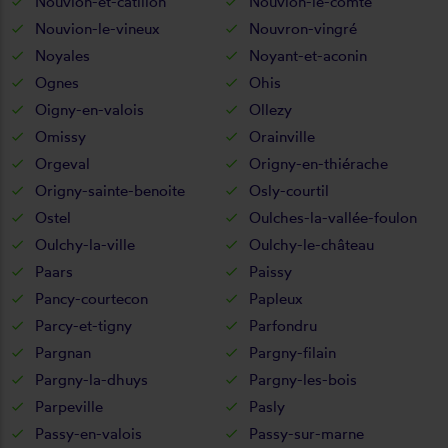
Nouvion-et-catillon
Nouvion-le-comte
Nouvion-le-vineux
Nouvron-vingré
Noyales
Noyant-et-aconin
Ognes
Ohis
Oigny-en-valois
Ollezy
Omissy
Orainville
Orgeval
Origny-en-thiérache
Origny-sainte-benoite
Osly-courtil
Ostel
Oulches-la-vallée-foulon
Oulchy-la-ville
Oulchy-le-château
Paars
Paissy
Pancy-courtecon
Papleux
Parcy-et-tigny
Parfondru
Pargnan
Pargny-filain
Pargny-la-dhuys
Pargny-les-bois
Parpeville
Pasly
Passy-en-valois
Passy-sur-marne