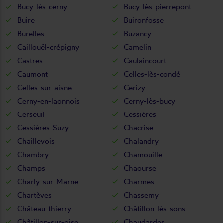
Bucy-lès-cerny
Bucy-lès-pierrepont
Buire
Buironfosse
Burelles
Buzancy
Caillouël-crépigny
Camelin
Castres
Caulaincourt
Caumont
Celles-lès-condé
Celles-sur-aisne
Cerizy
Cerny-en-laonnois
Cerny-lès-bucy
Cerseuil
Cessières
Cessières-Suzy
Chacrise
Chaillevois
Chalandry
Chambry
Chamouille
Champs
Chaourse
Charly-sur-Marne
Charmes
Chartèves
Chassemy
Château-thierry
Châtillon-lès-sons
Châtillon-sur-oise
Chaudardes