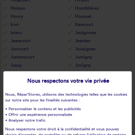
Holnon
Homblières
Houry
Housset
Iron
Itancourt
Iviers
Jaulgonne
Jeancourt
Jeantes
Joncourt
Jouaignes
Jumencourt
Jumigny
Jussy
Juvigny
Juvincourt-et-damary
La bouteille
Nous respectons votre vie privée
La capelle
La celle-sous-montmirail
La chapelle-monthodon
La chapelle-sur-chézy
Nous, Répar'Stores, utilisons des technologies telles que les cookies
La croix-sur-ourcq
La fère
sur notre site pour les finalités suivantes :
La ferté-chevresis
La ferté-milon
• Personnaliser le contenu et les publicités
La hérie
La malmaison
• Offrir une expérience personnalisée
• Analyser notre trafic.
La neuville-bosmont
La neuville-en-beine
Nous respectons votre droit à la confidentialité et vous pouvez
La neuville-housset
La neuville-lès-dorengt
choisir d'accepter, de contrôler ou de refuser l'utilisation de certains