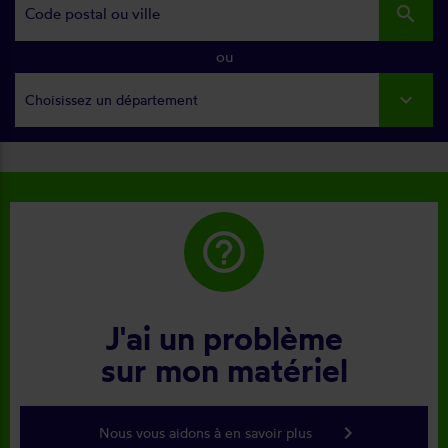
search
ou
Choisissez un département
help_outline
J'ai un problème
sur mon matériel
keyboard_arrow_right
Nous vous aidons à en savoir plus