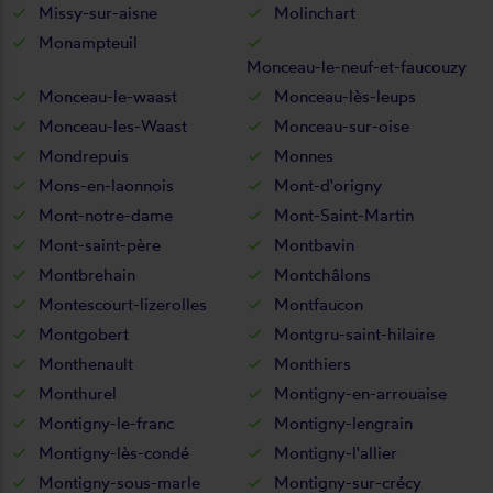
Missy-sur-aisne
Molinchart
Monampteuil
Monceau-le-neuf-et-faucouzy
Monceau-le-waast
Monceau-lès-leups
Monceau-les-Waast
Monceau-sur-oise
Mondrepuis
Monnes
Mons-en-laonnois
Mont-d'origny
Mont-notre-dame
Mont-Saint-Martin
Mont-saint-père
Montbavin
Montbrehain
Montchâlons
Montescourt-lizerolles
Montfaucon
Montgobert
Montgru-saint-hilaire
Monthenault
Monthiers
Monthurel
Montigny-en-arrouaise
Montigny-le-franc
Montigny-lengrain
Montigny-lès-condé
Montigny-l'allier
Montigny-sous-marle
Montigny-sur-crécy