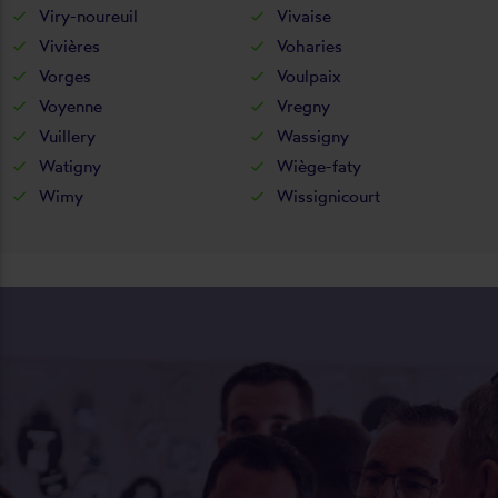
Viry-noureuil
Vivaise
Vivières
Voharies
Vorges
Voulpaix
Voyenne
Vregny
Vuillery
Wassigny
Watigny
Wiège-faty
Wimy
Wissignicourt