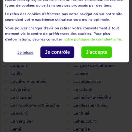
La vallée-au-blé
La vallée-mulâtre
types de cookies ou certains services proposés par des tiers.
La ville-aux-bois-lès-dizy
Le refus des cookies n'affectera pas votre navigation sur notre site
La ville-aux-bois-lès-pontavert
cependant votre expérience utilisateur sera moins optimale.
Laffaux
Laigny
Vous pouvez changer d'avis ou retirer votre consentement à tout
Lanchy
Landicourt
moment via le centre de préférences des cookies. Pour plus
d'informations, veuillez consulter
notre politique de confidentialité
.
Landifay-et-bertaignemont
Landouzy-la-cour
Landouzy-la-ville
Landricourt
Je contrôle
J'accepte
Je refuse
Laniscourt
Laon
Lappion
Largny-sur-automne
Latilly
Launoy
Laval-en-laonnois
Lavaqueresse
Laversine
Le catelet
Le charmel
Le hérie-la-viéville
Le nouvion-en-thiérache
Le plessier-huleu
Le sourd
Le thuel
Le verguier
Lehaucourt
Lemé
Lempire