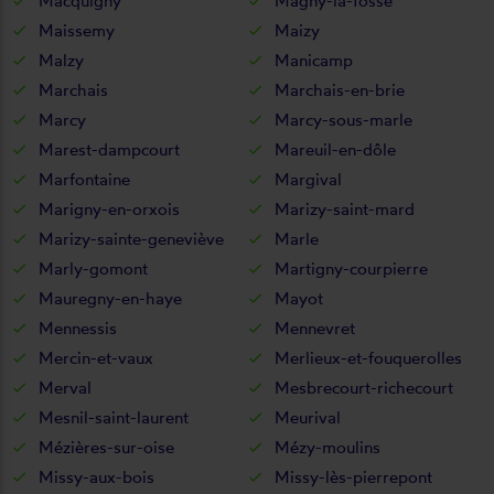
Macquigny
Magny-la-fosse
Maissemy
Maizy
Malzy
Manicamp
Marchais
Marchais-en-brie
Marcy
Marcy-sous-marle
Marest-dampcourt
Mareuil-en-dôle
Marfontaine
Margival
Marigny-en-orxois
Marizy-saint-mard
Marizy-sainte-geneviève
Marle
Marly-gomont
Martigny-courpierre
Mauregny-en-haye
Mayot
Mennessis
Mennevret
Mercin-et-vaux
Merlieux-et-fouquerolles
Merval
Mesbrecourt-richecourt
Mesnil-saint-laurent
Meurival
Mézières-sur-oise
Mézy-moulins
Missy-aux-bois
Missy-lès-pierrepont