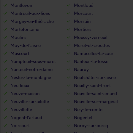
Montlevon
Montloué
Montreuil-aux-lions
Morcourt
Morgny-en-thiérache
Morsain
Mortefontaine
Mortiers
Moulins
Moussy-verneuil
Moÿ-de-l'aisne
Muret-et-crouttes
Muscourt
Nampcelles-la-cour
Nampteuil-sous-muret
Nanteuil-la-fosse
Nanteuil-notre-dame
Nauroy
Nesles-la-montagne
Neufchâtel-sur-aisne
Neuflieux
Neuilly-saint-front
Neuve-maison
Neuville-saint-amand
Neuville-sur-ailette
Neuville-sur-margival
Neuvillette
Nizy-le-comte
Nogent-l'artaud
Nogentel
Noircourt
Noroy-sur-ourcq