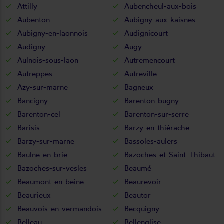
Attilly
Aubencheul-aux-bois
Aubenton
Aubigny-aux-kaisnes
Aubigny-en-laonnois
Audignicourt
Audigny
Augy
Aulnois-sous-laon
Autremencourt
Autreppes
Autreville
Azy-sur-marne
Bagneux
Bancigny
Barenton-bugny
Barenton-cel
Barenton-sur-serre
Barisis
Barzy-en-thiérache
Barzy-sur-marne
Bassoles-aulers
Baulne-en-brie
Bazoches-et-Saint-Thibaut
Bazoches-sur-vesles
Beaumé
Beaumont-en-beine
Beaurevoir
Beaurieux
Beautor
Beauvois-en-vermandois
Becquigny
Belleau
Bellenglise