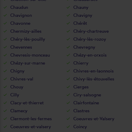
Chaudun
Chauny
Chavignon
Chavigny
Chavonne
Chérêt
Chermizy-ailles
Chéry-chartreuve
Chéry-lès-pouilly
Chéry-lès-rozoy
Chevennes
Chevregny
Chevresis-monceau
Chézy-en-orxois
Chézy-sur-marne
Chierry
Chigny
Chivres-en-laonnois
Chivres-val
Chivy-lès-étouvelles
Chouy
Cierges
Cilly
Ciry-salsogne
Clacy-et-thierret
Clairfontaine
Clamecy
Clastres
Clermont-les-fermes
Coeuvres-et-Valsery
Coeuvres-et-valsery
Coincy