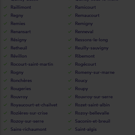
Raillimont
Ramicourt
Regny
Remaucourt
Remies
Remigny
Renansart
Renneval
Résigny
Ressons-le-long
Retheuil
Reuilly-sauvigny
Révillon
Ribemont
Rocourt-saint-martin
Rogécourt
Rogny
Romeny-sur-marne
Ronchères
Roucy
Rougeries
Roupy
Rouvroy
Rouvroy-sur-serre
Royaucourt-et-chailvet
Rozet-saint-albin
Rozières-sur-crise
Rozoy-bellevalle
Rozoy-sur-serre
Saconin-et-breuil
Sains-richaumont
Saint-algis