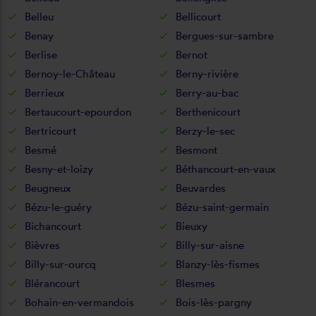
Belleu
Bellicourt
Benay
Bergues-sur-sambre
Berlise
Bernot
Bernoy-le-Château
Berny-rivière
Berrieux
Berry-au-bac
Bertaucourt-epourdon
Berthenicourt
Bertricourt
Berzy-le-sec
Besmé
Besmont
Besny-et-loizy
Béthancourt-en-vaux
Beugneux
Beuvardes
Bézu-le-guéry
Bézu-saint-germain
Bichancourt
Bieuxy
Bièvres
Billy-sur-aisne
Billy-sur-ourcq
Blanzy-lès-fismes
Blérancourt
Blesmes
Bohain-en-vermandois
Bois-lès-pargny