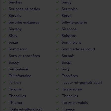
Serches
Sergy
Seringes-et-nesles
Sermoise
Servais
Serval
Séry-lès-mézières
Silly-la-poterie
Sinceny
Sissonne
Sissy
Soissons
Soize
Sommelans
Sommeron
Sommette-eaucourt
Sons-et-ronchères
Sorbais
Soucy
Soupir
Surfontaine
Suzy
Taillefontaine
Tannières
Tartiers
Tavaux-et-pontséricourt
Tergnier
Terny-sorny
Thenailles
Thenelles
Thiernu
Torcy-en-valois
Toulis-et-attencourt
Travecy