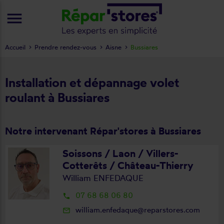
menu
Accueil
Prendre rendez-vous
Aisne
Bussiares
Installation et dépannage volet
roulant à Bussiares
Notre intervenant Répar'stores à Bussiares
Soissons / Laon / Villers-
Cotterêts / Château-Thierry
William ENFEDAQUE
07 68 68 06 80
local_phone
william.enfedaque@reparstores.com
mail_outline