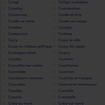
Coingt
Colligis-crandelain
Colonfay
Commenchon
Concevreux
Condé-en-brie
Condé-sur-aisne
Condé-sur-suippe
Condren
Connigis
Contescourt
Corbeny
Corcy
Coucy-la-ville
Coucy-le-château-auffrique
Coucy-lès-eppes
Coulonges-cohan
Coupru
Courbes
Courboin
Courcelles-sur-vesles
Courchamps
Courmelles
Courmont
Courtemont-varennes
Courtrizy-et-fussigny
Couvrelles
Couvron-et-aumencourt
Coyolles
Cramaille
Craonne
Craonnelle
Crécy-au-mont
Crécy-sur-serre