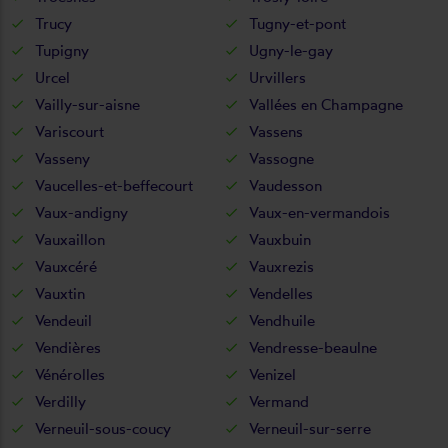
Trucy
Tugny-et-pont
Tupigny
Ugny-le-gay
Urcel
Urvillers
Vailly-sur-aisne
Vallées en Champagne
Variscourt
Vassens
Vasseny
Vassogne
Vaucelles-et-beffecourt
Vaudesson
Vaux-andigny
Vaux-en-vermandois
Vauxaillon
Vauxbuin
Vauxcéré
Vauxrezis
Vauxtin
Vendelles
Vendeuil
Vendhuile
Vendières
Vendresse-beaulne
Vénérolles
Venizel
Verdilly
Vermand
Verneuil-sous-coucy
Verneuil-sur-serre