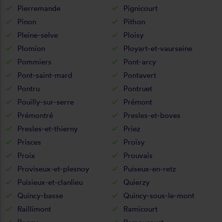
Pierremande
Pignicourt
Pinon
Pithon
Pleine-selve
Ploisy
Plomion
Ployart-et-vaurseine
Pommiers
Pont-arcy
Pont-saint-mard
Pontavert
Pontru
Pontruet
Pouilly-sur-serre
Prémont
Prémontré
Presles-et-boves
Presles-et-thierny
Priez
Prisces
Proisy
Proix
Prouvais
Proviseux-et-plesnoy
Puiseux-en-retz
Puisieux-et-clanlieu
Quierzy
Quincy-basse
Quincy-sous-le-mont
Raillimont
Ramicourt