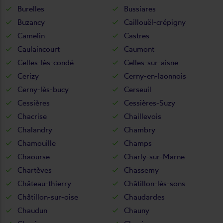
Burelles
Bussiares
Buzancy
Caillouël-crépigny
Camelin
Castres
Caulaincourt
Caumont
Celles-lès-condé
Celles-sur-aisne
Cerizy
Cerny-en-laonnois
Cerny-lès-bucy
Cerseuil
Cessières
Cessières-Suzy
Chacrise
Chaillevois
Chalandry
Chambry
Chamouille
Champs
Chaourse
Charly-sur-Marne
Chartèves
Chassemy
Château-thierry
Châtillon-lès-sons
Châtillon-sur-oise
Chaudardes
Chaudun
Chauny