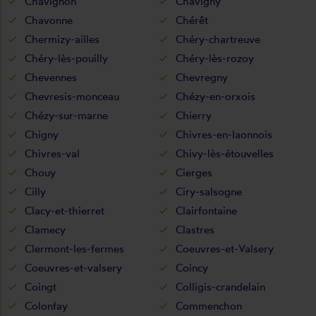
Chavignon
Chavigny
Chavonne
Chérêt
Chermizy-ailles
Chéry-chartreuve
Chéry-lès-pouilly
Chéry-lès-rozoy
Chevennes
Chevregny
Chevresis-monceau
Chézy-en-orxois
Chézy-sur-marne
Chierry
Chigny
Chivres-en-laonnois
Chivres-val
Chivy-lès-étouvelles
Chouy
Cierges
Cilly
Ciry-salsogne
Clacy-et-thierret
Clairfontaine
Clamecy
Clastres
Clermont-les-fermes
Coeuvres-et-Valsery
Coeuvres-et-valsery
Coincy
Coingt
Colligis-crandelain
Colonfay
Commenchon