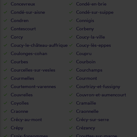
Concevreux
Condé-en-brie
Condé-sur-aisne
Condé-sur-suippe
Condren
Connigis
Contescourt
Corbeny
Corcy
Coucy-la-ville
Coucy-le-château-auffrique
Coucy-lès-eppes
Coulonges-cohan
Coupru
Courbes
Courboin
Courcelles-sur-vesles
Courchamps
Courmelles
Courmont
Courtemont-varennes
Courtrizy-et-fussigny
Couvrelles
Couvron-et-aumencourt
Coyolles
Cramaille
Craonne
Craonnelle
Crécy-au-mont
Crécy-sur-serre
Crépy
Crézancy
Croix-fonsommes
Crouttes-sur-marne