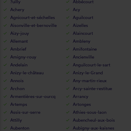
?uilly
Abbécourt
Achery
Acy
Agnicourt-et-séchelles
Aguilcourt
Aisonville-et-bernoville
Aizelles
Aizy-jouy
Alaincourt
Allemant
Ambleny
Ambrief
Amifontaine
Amigny-rouy
Ancienville
Andelain
Anguilcourt-le-sart
Anizy-le-château
Anizy-le-Grand
Annois
Any-martin-rieux
Archon
Arcy-sainte-restitue
Armentières-sur-ourcq
Arrancy
Artemps
Artonges
Assis-sur-serre
Athies-sous-laon
Attilly
Aubencheul-aux-bois
Aubenton
Aubigny-aux-kaisnes