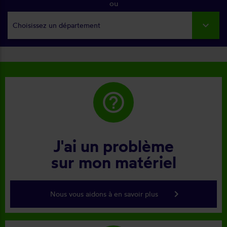
ou
Choisissez un département
help_outline
J'ai un problème
sur mon matériel
keyboard_arrow_right
Nous vous aidons à en savoir plus