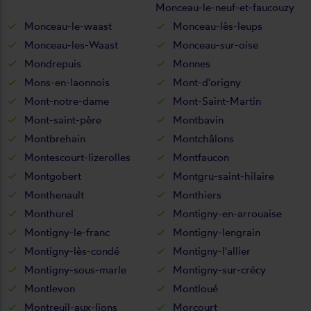
Monceau-le-neuf-et-faucouzy
Monceau-le-waast
Monceau-lès-leups
Monceau-les-Waast
Monceau-sur-oise
Mondrepuis
Monnes
Mons-en-laonnois
Mont-d'origny
Mont-notre-dame
Mont-Saint-Martin
Mont-saint-père
Montbavin
Montbrehain
Montchâlons
Montescourt-lizerolles
Montfaucon
Montgobert
Montgru-saint-hilaire
Monthenault
Monthiers
Monthurel
Montigny-en-arrouaise
Montigny-le-franc
Montigny-lengrain
Montigny-lès-condé
Montigny-l'allier
Montigny-sous-marle
Montigny-sur-crécy
Montlevon
Montloué
Montreuil-aux-lions
Morcourt