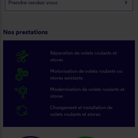
keyboard_arrow_right
Prendre rendez-vous
Nos prestations
Réparation de volets roulants et
stores
Motorisation de volets roulants ou
stores existants
Modernisation de volets roulants et
stores
Changement et installation de
volets roulants et stores