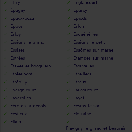
Effry
Englancourt
Épagny
Eparcy
Epaux-bézu
Épieds
Eppes
Erlon
Erloy
Esquéhéries
Essigny-le-grand
Essigny-le-petit
Essises
Essômes-sur-marne
Estrées
Etampes-sur-marne
Etaves-et-bocquiaux
Étouvelles
Etréaupont
Etreillers
Étrépilly
Etreux
Evergnicourt
Faucoucourt
Faverolles
Fayet
Fère-en-tardenois
Fesmy-le-sart
Festieux
Fieulaine
Filain
Flavigny-le-grand-et-beaurain