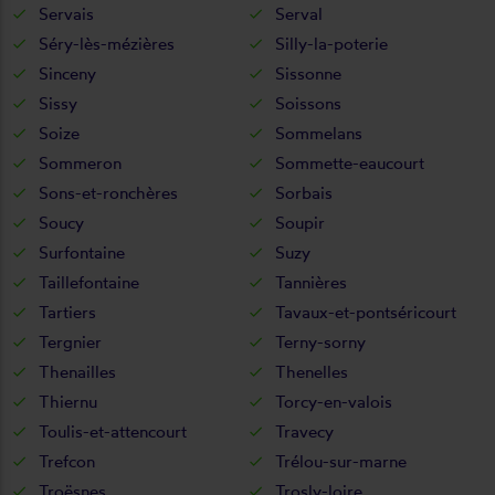
Servais
Serval
Séry-lès-mézières
Silly-la-poterie
Sinceny
Sissonne
Sissy
Soissons
Soize
Sommelans
Sommeron
Sommette-eaucourt
Sons-et-ronchères
Sorbais
Soucy
Soupir
Surfontaine
Suzy
Taillefontaine
Tannières
Tartiers
Tavaux-et-pontséricourt
Tergnier
Terny-sorny
Thenailles
Thenelles
Thiernu
Torcy-en-valois
Toulis-et-attencourt
Travecy
Trefcon
Trélou-sur-marne
Troësnes
Trosly-loire