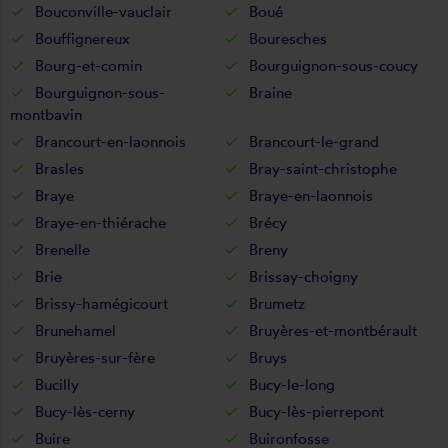
Bouconville-vauclair
Boué
Bouffignereux
Bouresches
Bourg-et-comin
Bourguignon-sous-coucy
Bourguignon-sous-
Braine
montbavin
Brancourt-en-laonnois
Brancourt-le-grand
Brasles
Bray-saint-christophe
Braye
Braye-en-laonnois
Braye-en-thiérache
Brécy
Brenelle
Breny
Brie
Brissay-choigny
Brissy-hamégicourt
Brumetz
Brunehamel
Bruyères-et-montbérault
Bruyères-sur-fère
Bruys
Bucilly
Bucy-le-long
Bucy-lès-cerny
Bucy-lès-pierrepont
Buire
Buironfosse