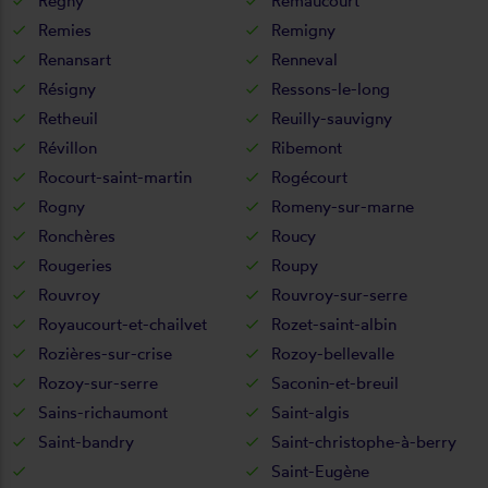
Regny
Remaucourt
Remies
Remigny
Renansart
Renneval
Résigny
Ressons-le-long
Retheuil
Reuilly-sauvigny
Révillon
Ribemont
Rocourt-saint-martin
Rogécourt
Rogny
Romeny-sur-marne
Ronchères
Roucy
Rougeries
Roupy
Rouvroy
Rouvroy-sur-serre
Royaucourt-et-chailvet
Rozet-saint-albin
Rozières-sur-crise
Rozoy-bellevalle
Rozoy-sur-serre
Saconin-et-breuil
Sains-richaumont
Saint-algis
Saint-bandry
Saint-christophe-à-berry
Saint-Eugène