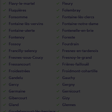
Flavy-le-martel
Fleury
Fluquières
Folembray
Fonsomme
Fontaine-lès-clercs
Fontaine-lès-vervins
Fontaine-notre-dame
Fontaine-uterte
Fontenelle-en-brie
Fontenoy
Foreste
Fossoy
Fourdrain
Francilly-selency
Fresnes-en-tardenois
Fresnes-sous-Coucy
Fresnoy-le-grand
Fressancourt
Frières-faillouël
Froidestrées
Froidmont-cohartille
Gandelu
Gauchy
Gercy
Gergny
Germaine
Gernicourt
Gibercourt
Gizy
Gland
Glennes
Goudelancourt-lès-berrieux