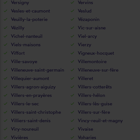
Versigny
Vervins
Vesles-et-caumont
Veslud
Veuilly-la-poterie
Vézaponin
Vézilly
Vic-sur-aisne
Vichel-nanteuil
Viel-arcy
Viels-maisons
Vierzy
Viffort
Vigneux-hocquet
Ville-savoye
Villemontoire
Villeneuve-saint-germain
Villeneuve-sur-fère
Villequier-aumont
Villeret
Villers-agron-aiguizy
Villers-cotterêts
Villers-en-prayères
Villers-hélon
Villers-le-sec
Villers-lès-guise
Villers-saint-christophe
Villers-sur-fère
Villiers-saint-denis
Vincy-reuil-et-magny
Viry-noureuil
Vivaise
Vivières
Voharies