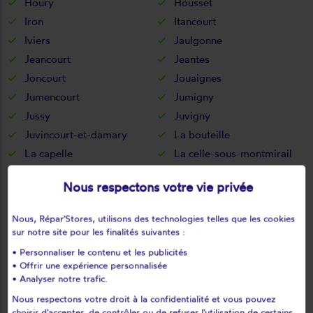
Houry
Housset
Iron
Itancourt
Iviers
Jaulgonne
Jeancourt
Jeantes
Joncourt
Jouaignes
Jumencourt
Jumigny
Jussy
Juvigny
Juvincourt-et-damary
La bouteille
La capelle
La celle-sous-montmirail
La chapelle-monthodon
La chapelle-sur-chézy
Nous respectons votre vie privée
La croix-sur-ourcq
La fère
La ferté-chevresis
La ferté-milon
Nous, Répar'Stores, utilisons des technologies telles que les cookies
La hérie
La malmaison
sur notre site pour les finalités suivantes :
La neuville-bosmont
La neuville-en-beine
• Personnaliser le contenu et les publicités
• Offrir une expérience personnalisée
La neuville-housset
La neuville-lès-dorengt
• Analyser notre trafic.
La vallée-au-blé
La vallée-mulâtre
Nous respectons votre droit à la confidentialité et vous pouvez
La ville-aux-bois-lès-dizy
choisir d'accepter, de contrôler ou de refuser l'utilisation de certains