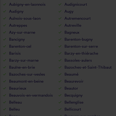
Aubigny-en-laonnois
Audignicourt
Audigny
Augy
Aulnois-sous-laon
Autremencourt
Autreppes
Autreville
Azy-sur-marne
Bagneux
Bancigny
Barenton-bugny
Barenton-cel
Barenton-sur-serre
Barisis
Barzy-en-thiérache
Barzy-sur-marne
Bassoles-aulers
Baulne-en-brie
Bazoches-et-Saint-Thibaut
Bazoches-sur-vesles
Beaumé
Beaumont-en-beine
Beaurevoir
Beaurieux
Beautor
Beauvois-en-vermandois
Becquigny
Belleau
Bellenglise
Belleu
Bellicourt