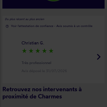
Du plus récent au plus ancien
Voir l'attestation de confiance - Avis soumis à un contrôle
help_outline
Christian G.
star_rate
star_rate
star_rate
star_rate
star_rate
keyboard_arrow_right
Très professionnel
Avis déposé le 31/07/2026
Retrouvez nos intervenants à
proximité de Charmes