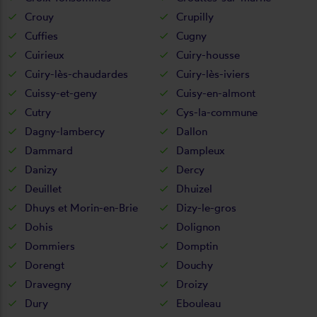
Crouy
Crupilly
Cuffies
Cugny
Cuirieux
Cuiry-housse
Cuiry-lès-chaudardes
Cuiry-lès-iviers
Cuissy-et-geny
Cuisy-en-almont
Cutry
Cys-la-commune
Dagny-lambercy
Dallon
Dammard
Dampleux
Danizy
Dercy
Deuillet
Dhuizel
Dhuys et Morin-en-Brie
Dizy-le-gros
Dohis
Dolignon
Dommiers
Domptin
Dorengt
Douchy
Dravegny
Droizy
Dury
Ebouleau