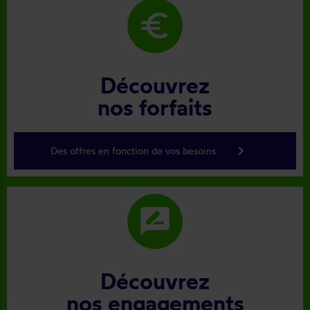
euro
Découvrez
nos forfaits
keyboard_arrow_right
Des offres en fonction de vos besoins
rate_review
Découvrez
nos engagements