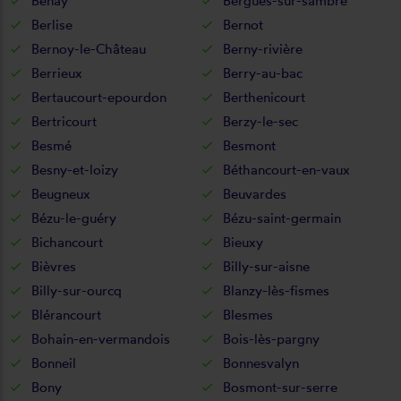
Benay
Bergues-sur-sambre
Berlise
Bernot
Bernoy-le-Château
Berny-rivière
Berrieux
Berry-au-bac
Bertaucourt-epourdon
Berthenicourt
Bertricourt
Berzy-le-sec
Besmé
Besmont
Besny-et-loizy
Béthancourt-en-vaux
Beugneux
Beuvardes
Bézu-le-guéry
Bézu-saint-germain
Bichancourt
Bieuxy
Bièvres
Billy-sur-aisne
Billy-sur-ourcq
Blanzy-lès-fismes
Blérancourt
Blesmes
Bohain-en-vermandois
Bois-lès-pargny
Bonneil
Bonnesvalyn
Bony
Bosmont-sur-serre