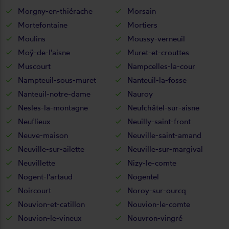
Morgny-en-thiérache
Morsain
Mortefontaine
Mortiers
Moulins
Moussy-verneuil
Moÿ-de-l'aisne
Muret-et-crouttes
Muscourt
Nampcelles-la-cour
Nampteuil-sous-muret
Nanteuil-la-fosse
Nanteuil-notre-dame
Nauroy
Nesles-la-montagne
Neufchâtel-sur-aisne
Neuflieux
Neuilly-saint-front
Neuve-maison
Neuville-saint-amand
Neuville-sur-ailette
Neuville-sur-margival
Neuvillette
Nizy-le-comte
Nogent-l'artaud
Nogentel
Noircourt
Noroy-sur-ourcq
Nouvion-et-catillon
Nouvion-le-comte
Nouvion-le-vineux
Nouvron-vingré