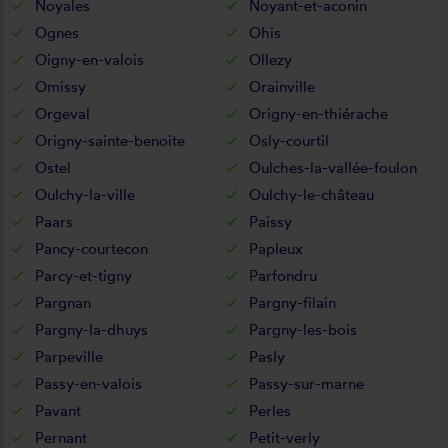
Noyales
Noyant-et-aconin
Ognes
Ohis
Oigny-en-valois
Ollezy
Omissy
Orainville
Orgeval
Origny-en-thiérache
Origny-sainte-benoite
Osly-courtil
Ostel
Oulches-la-vallée-foulon
Oulchy-la-ville
Oulchy-le-château
Paars
Paissy
Pancy-courtecon
Papleux
Parcy-et-tigny
Parfondru
Pargnan
Pargny-filain
Pargny-la-dhuys
Pargny-les-bois
Parpeville
Pasly
Passy-en-valois
Passy-sur-marne
Pavant
Perles
Pernant
Petit-verly