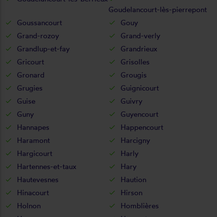
Goudelancourt-lès-pierrepont
Goussancourt
Gouy
Grand-rozoy
Grand-verly
Grandlup-et-fay
Grandrieux
Gricourt
Grisolles
Gronard
Grougis
Grugies
Guignicourt
Guise
Guivry
Guny
Guyencourt
Hannapes
Happencourt
Haramont
Harcigny
Hargicourt
Harly
Hartennes-et-taux
Hary
Hautevesnes
Haution
Hinacourt
Hirson
Holnon
Homblières