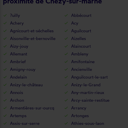
proximité de Chézy-sur-marne
?uilly
Abbécourt
Achery
Acy
Agnicourt-et-séchelles
Aguilcourt
Aisonville-et-bernoville
Aizelles
Aizy-jouy
Alaincourt
Allemant
Ambleny
Ambrief
Amifontaine
Amigny-rouy
Ancienville
Andelain
Anguilcourt-le-sart
Anizy-le-château
Anizy-le-Grand
Annois
Any-martin-rieux
Archon
Arcy-sainte-restitue
Armentières-sur-ourcq
Arrancy
Artemps
Artonges
Assis-sur-serre
Athies-sous-laon