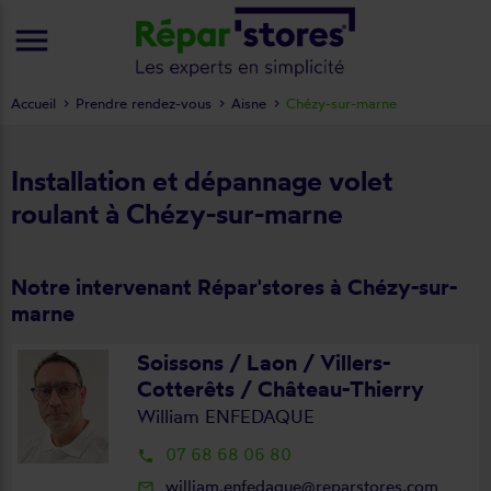
menu
Accueil
Prendre rendez-vous
Aisne
Chézy-sur-marne
Installation et dépannage volet
roulant à Chézy-sur-marne
Notre intervenant Répar'stores à Chézy-sur-
marne
Soissons / Laon / Villers-
Cotterêts / Château-Thierry
William ENFEDAQUE
07 68 68 06 80
local_phone
william.enfedaque@reparstores.com
mail_outline