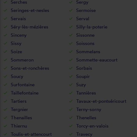
Serches
Sergy
Seringes-et-nesles
Sermoise
Servais
Serval
Séry-lès-mézières
Silly-la-poterie
Sinceny
Sissonne
Sissy
Soissons
Soize
Sommelans
Sommeron
Sommette-eaucourt
Sons-et-ronchères
Sorbais
Soucy
Soupir
Surfontaine
Suzy
Taillefontaine
Tannières
Tartiers
Tavaux-et-pontséricourt
Tergnier
Terny-sorny
Thenailles
Thenelles
Thiernu
Torcy-en-valois
Toulis-et-attencourt
Travecy