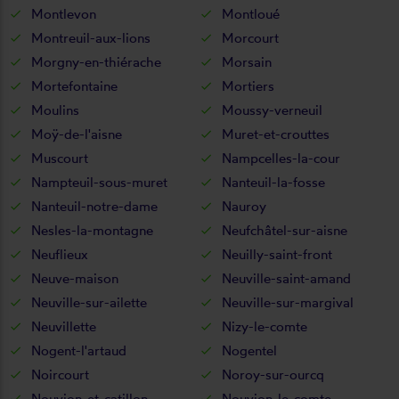
Montlevon
Montloué
Montreuil-aux-lions
Morcourt
Morgny-en-thiérache
Morsain
Mortefontaine
Mortiers
Moulins
Moussy-verneuil
Moÿ-de-l'aisne
Muret-et-crouttes
Muscourt
Nampcelles-la-cour
Nampteuil-sous-muret
Nanteuil-la-fosse
Nanteuil-notre-dame
Nauroy
Nesles-la-montagne
Neufchâtel-sur-aisne
Neuflieux
Neuilly-saint-front
Neuve-maison
Neuville-saint-amand
Neuville-sur-ailette
Neuville-sur-margival
Neuvillette
Nizy-le-comte
Nogent-l'artaud
Nogentel
Noircourt
Noroy-sur-ourcq
Nouvion-et-catillon
Nouvion-le-comte