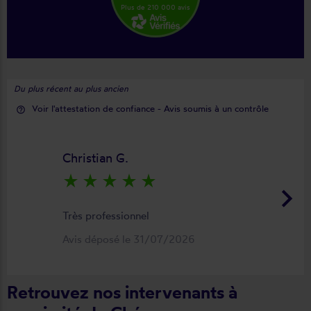
Plus de 210 000 avis
Du plus récent au plus ancien
Voir l'attestation de confiance - Avis soumis à un contrôle
help_outline
Christian G.
star_rate
star_rate
star_rate
star_rate
star_rate
keyboard_arrow_right
Très professionnel
Avis déposé le 31/07/2026
Retrouvez nos intervenants à