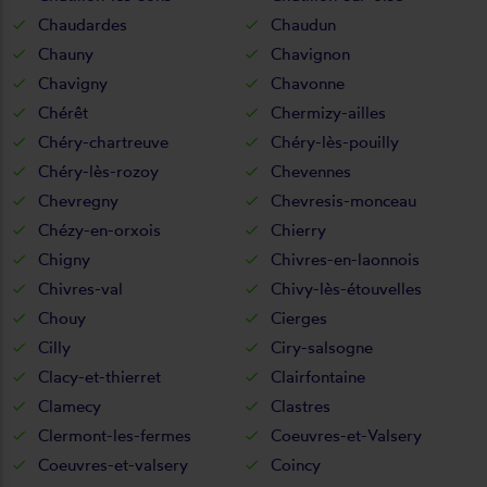
Chaudardes
Chaudun
Chauny
Chavignon
Chavigny
Chavonne
Chérêt
Chermizy-ailles
Chéry-chartreuve
Chéry-lès-pouilly
Chéry-lès-rozoy
Chevennes
Chevregny
Chevresis-monceau
Chézy-en-orxois
Chierry
Chigny
Chivres-en-laonnois
Chivres-val
Chivy-lès-étouvelles
Chouy
Cierges
Cilly
Ciry-salsogne
Clacy-et-thierret
Clairfontaine
Clamecy
Clastres
Clermont-les-fermes
Coeuvres-et-Valsery
Coeuvres-et-valsery
Coincy