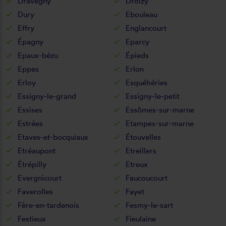
Dravegny
Droizy
Dury
Ebouleau
Effry
Englancourt
Épagny
Eparcy
Epaux-bézu
Épieds
Eppes
Erlon
Erloy
Esquéhéries
Essigny-le-grand
Essigny-le-petit
Essises
Essômes-sur-marne
Estrées
Etampes-sur-marne
Etaves-et-bocquiaux
Étouvelles
Etréaupont
Etreillers
Étrépilly
Etreux
Evergnicourt
Faucoucourt
Faverolles
Fayet
Fère-en-tardenois
Fesmy-le-sart
Festieux
Fieulaine