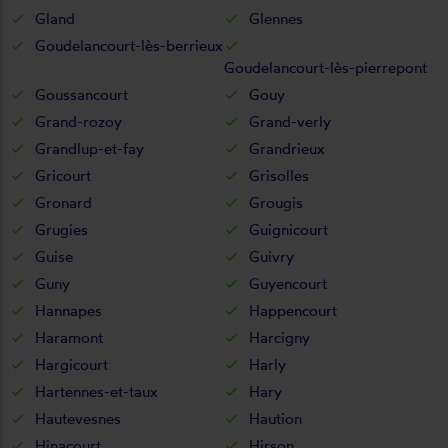
Gland
Glennes
Goudelancourt-lès-berrieux
Goudelancourt-lès-pierrepont
Goussancourt
Gouy
Grand-rozoy
Grand-verly
Grandlup-et-fay
Grandrieux
Gricourt
Grisolles
Gronard
Grougis
Grugies
Guignicourt
Guise
Guivry
Guny
Guyencourt
Hannapes
Happencourt
Haramont
Harcigny
Hargicourt
Harly
Hartennes-et-taux
Hary
Hautevesnes
Haution
Hinacourt
Hirson