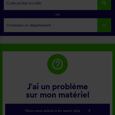
search
ou
Choisissez un département
help_outline
J'ai un problème
sur mon matériel
keyboard_arrow_right
Nous vous aidons à en savoir plus