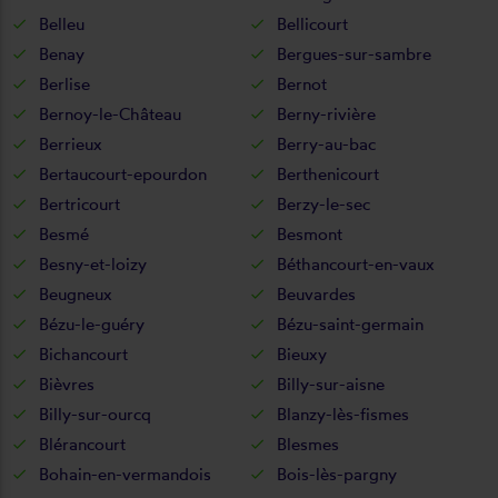
Belleu
Bellicourt
Benay
Bergues-sur-sambre
Berlise
Bernot
Bernoy-le-Château
Berny-rivière
Berrieux
Berry-au-bac
Bertaucourt-epourdon
Berthenicourt
Bertricourt
Berzy-le-sec
Besmé
Besmont
Besny-et-loizy
Béthancourt-en-vaux
Beugneux
Beuvardes
Bézu-le-guéry
Bézu-saint-germain
Bichancourt
Bieuxy
Bièvres
Billy-sur-aisne
Billy-sur-ourcq
Blanzy-lès-fismes
Blérancourt
Blesmes
Bohain-en-vermandois
Bois-lès-pargny