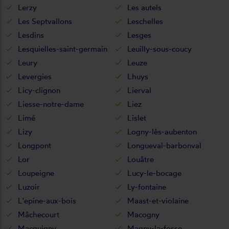
Lerzy
Les autels
Les Septvallons
Leschelles
Lesdins
Lesges
Lesquielles-saint-germain
Leuilly-sous-coucy
Leury
Leuze
Levergies
Lhuys
Licy-clignon
Lierval
Liesse-notre-dame
Liez
Limé
Lislet
Lizy
Logny-lès-aubenton
Longpont
Longueval-barbonval
Lor
Louâtre
Loupeigne
Lucy-le-bocage
Luzoir
Ly-fontaine
L'epine-aux-bois
Maast-et-violaine
Mâchecourt
Macogny
Macquigny
Magny-la-fosse