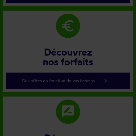
euro
Découvrez
nos forfaits
keyboard_arrow_right
Des offres en fonction de vos besoins
rate_review