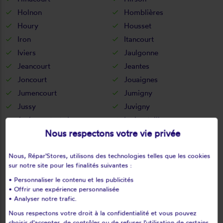
Holnon
Homblières
Houry
Housset
Iron
Itancourt
Iviers
Jaulgonne
Jeancourt
Jeantes
Joncourt
Jouaignes
Jumencourt
Jumigny
Jussy
Juvigny
Juvincourt-et-damary
La bouteille
Nous respectons votre vie privée
La capelle
La celle-sous-montmirail
La chapelle-monthodon
La chapelle-sur-chézy
Nous, Répar'Stores, utilisons des technologies telles que les cookies
La croix-sur-ourcq
La fère
sur notre site pour les finalités suivantes :
La ferté-chevresis
La ferté-milon
• Personnaliser le contenu et les publicités
La hérie
La malmaison
• Offrir une expérience personnalisée
• Analyser notre trafic.
La neuville-bosmont
La neuville-en-beine
Nous respectons votre droit à la confidentialité et vous pouvez
La neuville-housset
La neuville-lès-dorengt
choisir d'accepter, de contrôler ou de refuser l'utilisation de certains