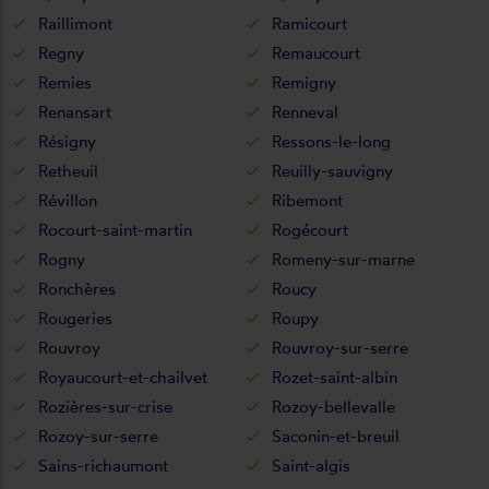
Raillimont
Ramicourt
Regny
Remaucourt
Remies
Remigny
Renansart
Renneval
Résigny
Ressons-le-long
Retheuil
Reuilly-sauvigny
Révillon
Ribemont
Rocourt-saint-martin
Rogécourt
Rogny
Romeny-sur-marne
Ronchères
Roucy
Rougeries
Roupy
Rouvroy
Rouvroy-sur-serre
Royaucourt-et-chailvet
Rozet-saint-albin
Rozières-sur-crise
Rozoy-bellevalle
Rozoy-sur-serre
Saconin-et-breuil
Sains-richaumont
Saint-algis