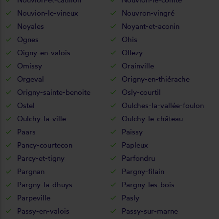
Nouvion-le-vineux
Nouvron-vingré
Noyales
Noyant-et-aconin
Ognes
Ohis
Oigny-en-valois
Ollezy
Omissy
Orainville
Orgeval
Origny-en-thiérache
Origny-sainte-benoite
Osly-courtil
Ostel
Oulches-la-vallée-foulon
Oulchy-la-ville
Oulchy-le-château
Paars
Paissy
Pancy-courtecon
Papleux
Parcy-et-tigny
Parfondru
Pargnan
Pargny-filain
Pargny-la-dhuys
Pargny-les-bois
Parpeville
Pasly
Passy-en-valois
Passy-sur-marne