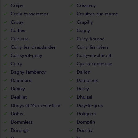
Crépy
Crézancy
Croix-fonsommes
Crouttes-sur-marne
Crouy
Crupilly
Cuffies
Cugny
Cuirieux
Cuiry-housse
Cuiry-lès-chaudardes
Cuiry-lès-iviers
Cuissy-et-geny
Cuisy-en-almont
Cutry
Cys-la-commune
Dagny-lambercy
Dallon
Dammard
Dampleux
Danizy
Dercy
Deuillet
Dhuizel
Dhuys et Morin-en-Brie
Dizy-le-gros
Dohis
Dolignon
Dommiers
Domptin
Dorengt
Douchy