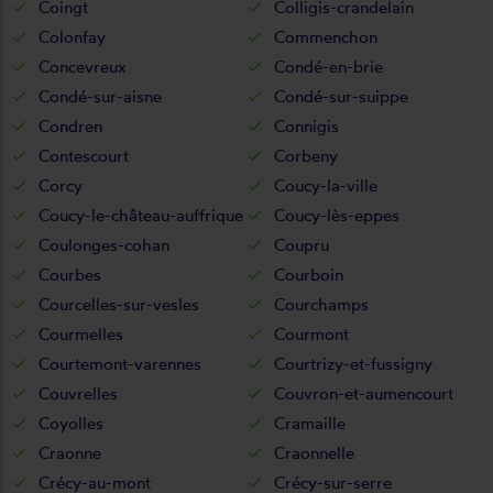
Coingt
Colligis-crandelain
Colonfay
Commenchon
Concevreux
Condé-en-brie
Condé-sur-aisne
Condé-sur-suippe
Condren
Connigis
Contescourt
Corbeny
Corcy
Coucy-la-ville
Coucy-le-château-auffrique
Coucy-lès-eppes
Coulonges-cohan
Coupru
Courbes
Courboin
Courcelles-sur-vesles
Courchamps
Courmelles
Courmont
Courtemont-varennes
Courtrizy-et-fussigny
Couvrelles
Couvron-et-aumencourt
Coyolles
Cramaille
Craonne
Craonnelle
Crécy-au-mont
Crécy-sur-serre