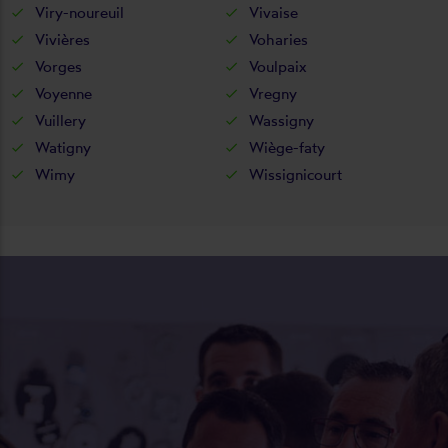
Viry-noureuil
Vivaise
Vivières
Voharies
Vorges
Voulpaix
Voyenne
Vregny
Vuillery
Wassigny
Watigny
Wiège-faty
Wimy
Wissignicourt