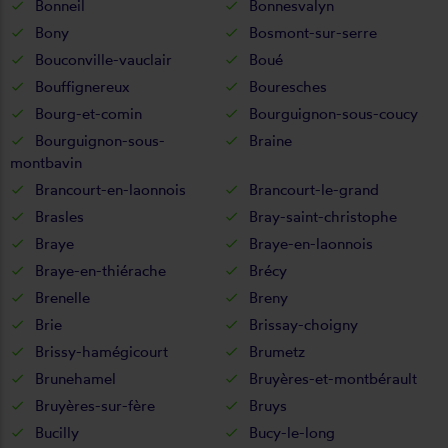
Bonneil
Bonnesvalyn
Bony
Bosmont-sur-serre
Bouconville-vauclair
Boué
Bouffignereux
Bouresches
Bourg-et-comin
Bourguignon-sous-coucy
Bourguignon-sous-
Braine
montbavin
Brancourt-en-laonnois
Brancourt-le-grand
Brasles
Bray-saint-christophe
Braye
Braye-en-laonnois
Braye-en-thiérache
Brécy
Brenelle
Breny
Brie
Brissay-choigny
Brissy-hamégicourt
Brumetz
Brunehamel
Bruyères-et-montbérault
Bruyères-sur-fère
Bruys
Bucilly
Bucy-le-long