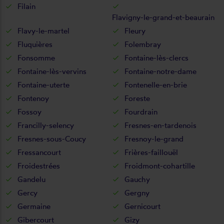
Filain
Flavigny-le-grand-et-beaurain
Flavy-le-martel
Fleury
Fluquières
Folembray
Fonsomme
Fontaine-lès-clercs
Fontaine-lès-vervins
Fontaine-notre-dame
Fontaine-uterte
Fontenelle-en-brie
Fontenoy
Foreste
Fossoy
Fourdrain
Francilly-selency
Fresnes-en-tardenois
Fresnes-sous-Coucy
Fresnoy-le-grand
Fressancourt
Frières-faillouël
Froidestrées
Froidmont-cohartille
Gandelu
Gauchy
Gercy
Gergny
Germaine
Gernicourt
Gibercourt
Gizy