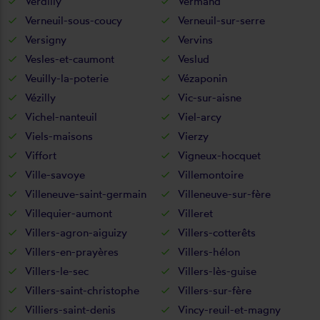
Verdilly
Vermand
Verneuil-sous-coucy
Verneuil-sur-serre
Versigny
Vervins
Vesles-et-caumont
Veslud
Veuilly-la-poterie
Vézaponin
Vézilly
Vic-sur-aisne
Vichel-nanteuil
Viel-arcy
Viels-maisons
Vierzy
Viffort
Vigneux-hocquet
Ville-savoye
Villemontoire
Villeneuve-saint-germain
Villeneuve-sur-fère
Villequier-aumont
Villeret
Villers-agron-aiguizy
Villers-cotterêts
Villers-en-prayères
Villers-hélon
Villers-le-sec
Villers-lès-guise
Villers-saint-christophe
Villers-sur-fère
Villiers-saint-denis
Vincy-reuil-et-magny