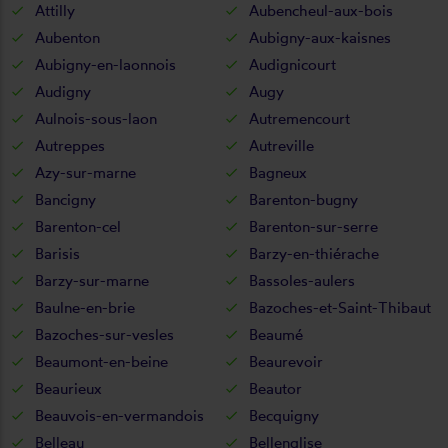
Attilly
Aubencheul-aux-bois
Aubenton
Aubigny-aux-kaisnes
Aubigny-en-laonnois
Audignicourt
Audigny
Augy
Aulnois-sous-laon
Autremencourt
Autreppes
Autreville
Azy-sur-marne
Bagneux
Bancigny
Barenton-bugny
Barenton-cel
Barenton-sur-serre
Barisis
Barzy-en-thiérache
Barzy-sur-marne
Bassoles-aulers
Baulne-en-brie
Bazoches-et-Saint-Thibaut
Bazoches-sur-vesles
Beaumé
Beaumont-en-beine
Beaurevoir
Beaurieux
Beautor
Beauvois-en-vermandois
Becquigny
Belleau
Bellenglise