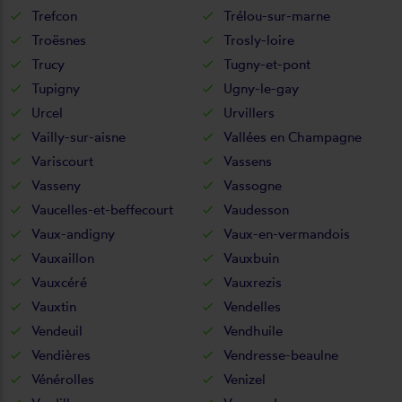
Trefcon
Trélou-sur-marne
Troësnes
Trosly-loire
Trucy
Tugny-et-pont
Tupigny
Ugny-le-gay
Urcel
Urvillers
Vailly-sur-aisne
Vallées en Champagne
Variscourt
Vassens
Vasseny
Vassogne
Vaucelles-et-beffecourt
Vaudesson
Vaux-andigny
Vaux-en-vermandois
Vauxaillon
Vauxbuin
Vauxcéré
Vauxrezis
Vauxtin
Vendelles
Vendeuil
Vendhuile
Vendières
Vendresse-beaulne
Vénérolles
Venizel