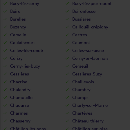
Bucy-lès-cerny
Bucy-lès-pierrepont
Buire
Buironfosse
Burelles
Bussiares
Buzancy
Caillouël-crépigny
Camelin
Castres
Caulaincourt
Caumont
Celles-lès-condé
Celles-sur-aisne
Cerizy
Cerny-en-laonnois
Cerny-lès-bucy
Cerseuil
Cessières
Cessières-Suzy
Chacrise
Chaillevois
Chalandry
Chambry
Chamouille
Champs
Chaourse
Charly-sur-Marne
Charmes
Chartèves
Chassemy
Château-thierry
Châtillon-lès-sons
Châtillon-sur-oise