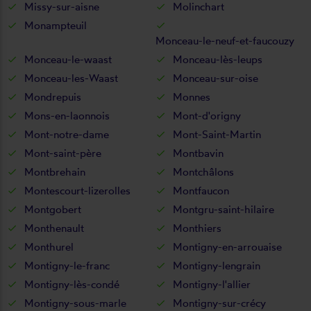
Missy-sur-aisne
Molinchart
Monampteuil
Monceau-le-neuf-et-faucouzy
Monceau-le-waast
Monceau-lès-leups
Monceau-les-Waast
Monceau-sur-oise
Mondrepuis
Monnes
Mons-en-laonnois
Mont-d'origny
Mont-notre-dame
Mont-Saint-Martin
Mont-saint-père
Montbavin
Montbrehain
Montchâlons
Montescourt-lizerolles
Montfaucon
Montgobert
Montgru-saint-hilaire
Monthenault
Monthiers
Monthurel
Montigny-en-arrouaise
Montigny-le-franc
Montigny-lengrain
Montigny-lès-condé
Montigny-l'allier
Montigny-sous-marle
Montigny-sur-crécy