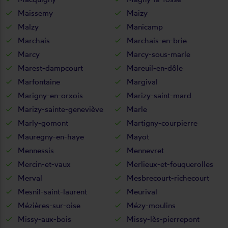
Maissemy
Maizy
Malzy
Manicamp
Marchais
Marchais-en-brie
Marcy
Marcy-sous-marle
Marest-dampcourt
Mareuil-en-dôle
Marfontaine
Margival
Marigny-en-orxois
Marizy-saint-mard
Marizy-sainte-geneviève
Marle
Marly-gomont
Martigny-courpierre
Mauregny-en-haye
Mayot
Mennessis
Mennevret
Mercin-et-vaux
Merlieux-et-fouquerolles
Merval
Mesbrecourt-richecourt
Mesnil-saint-laurent
Meurival
Mézières-sur-oise
Mézy-moulins
Missy-aux-bois
Missy-lès-pierrepont