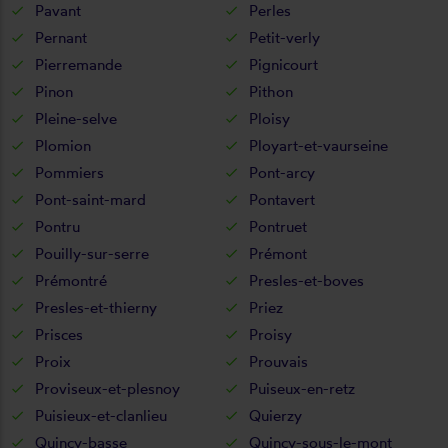
Pavant
Perles
Pernant
Petit-verly
Pierremande
Pignicourt
Pinon
Pithon
Pleine-selve
Ploisy
Plomion
Ployart-et-vaurseine
Pommiers
Pont-arcy
Pont-saint-mard
Pontavert
Pontru
Pontruet
Pouilly-sur-serre
Prémont
Prémontré
Presles-et-boves
Presles-et-thierny
Priez
Prisces
Proisy
Proix
Prouvais
Proviseux-et-plesnoy
Puiseux-en-retz
Puisieux-et-clanlieu
Quierzy
Quincy-basse
Quincy-sous-le-mont