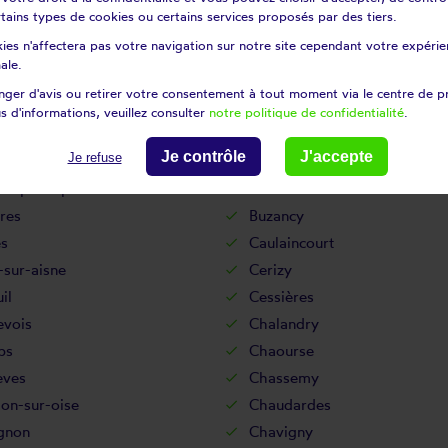
certains types de cookies ou certains services proposés par des tiers.
uignon-sous-coucy
Bourguignon-sous-montbavi
ies n'affectera pas votre navigation sur notre site cependant votre expérien
urt-le-grand
Brasles
ale.
-en-laonnois
Braye-en-thiérache
ger d'avis ou retirer votre consentement à tout moment via le centre de p
Brie
s d'informations, veuillez consulter
notre politique de confidentialité
.
tz
Brunehamel
Je contrôle
J'accepte
Je refuse
Bucilly
ès-pierrepont
Buire
res
Buzancy
es
Caulaincourt
-sur-aisne
Cerizy
il
Cessières
evois
Chalandry
ps
Chaourse
èves
Chassemy
lon-sur-oise
Chaudardes
gnon
Chavigny