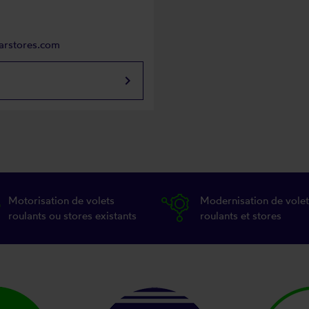
parstores.com
keyboard_arrow_right
Motorisation de volets
Modernisation de volet
roulants ou stores existants
roulants et stores