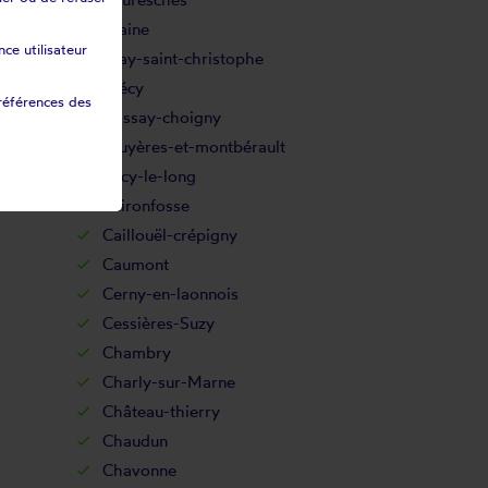
n
Braine
ce utilisateur
Bray-saint-christophe
Brécy
références des
Brissay-choigny
Bruyères-et-montbérault
Bucy-le-long
Buironfosse
Caillouël-crépigny
Caumont
Cerny-en-laonnois
Cessières-Suzy
Chambry
Charly-sur-Marne
Château-thierry
Chaudun
Chavonne