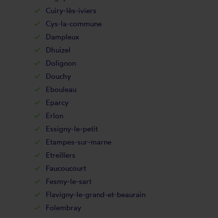
Cuiry-lès-iviers
Cys-la-commune
Dampleux
Dhuizel
Dolignon
Douchy
Ebouleau
Eparcy
Erlon
Essigny-le-petit
Etampes-sur-marne
Etreillers
Faucoucourt
Fesmy-le-sart
Flavigny-le-grand-et-beaurain
Folembray