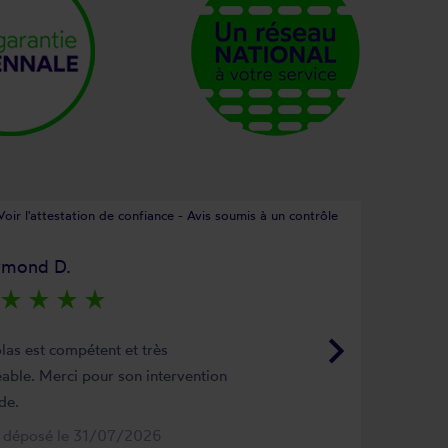
Voir l'attestation de confiance - Avis soumis à un contrôle
ymond D.
star_rate
star_rate
star_rate
star_rate
keyboard_arrow_right
las est compétent et très
able. Merci pour son intervention
de.
s déposé le 31/07/2026