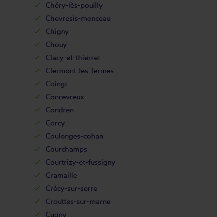
Chéry-lès-pouilly
Chevresis-monceau
Chigny
Chouy
Clacy-et-thierret
Clermont-les-fermes
Coingt
Concevreux
Condren
Corcy
Coulonges-cohan
Courchamps
Courtrizy-et-fussigny
Cramaille
Crécy-sur-serre
Crouttes-sur-marne
Cugny