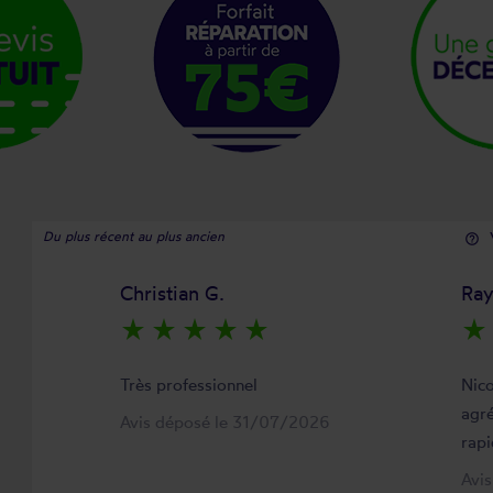
Du plus récent au plus ancien
help_outline
Christian G.
Ra
star_rate
star_rate
star_rate
star_rate
star_rate
star_rate
Très professionnel
Nico
agré
Avis déposé le 31/07/2026
rapi
Avi