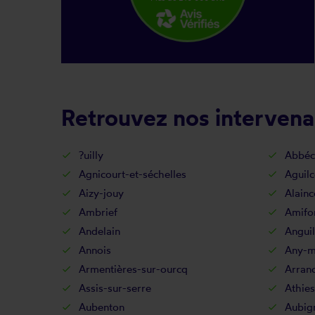
Retrouvez nos intervena
?uilly
Abbéc
Agnicourt-et-séchelles
Aguilc
Aizy-jouy
Alainc
Ambrief
Amifo
Andelain
Anguil
Annois
Any-ma
Armentières-sur-ourcq
Arran
Assis-sur-serre
Athies
Aubenton
Aubig