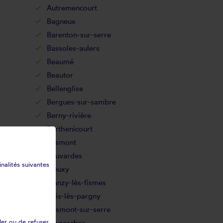
Autremencourt
Bagneux
Barenton-sur-serre
Bassoles-aulers
Beaumé
Beautor
Bellenglise
Bergues-sur-sambre
Berny-rivière
Berthenicourt
Besmont
Beuvardes
inalités suivantes
Bieuxy
Blanzy-lès-fismes
Bois-lès-pargny
Bosmont-sur-serre
ler ou de refuser
Bouresches