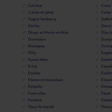
Cuirieux
Cuiry
Cuissy-et-geny
Cuisy
Dagny-lambercy
Dallo
Danizy
Dercy
Dhuys et Morin-en-Brie
Dizy-l
Dommiers
Dompt
Dravegny
Droiz
Effry
Engla
Epaux-bézu
Épied
Erloy
Esqué
Essises
Essôm
Etaves-et-bocquiaux
Étouve
Étrépilly
Etreu
Faverolles
Fayet
Festieux
Fieula
Flavy-le-martel
Fleury