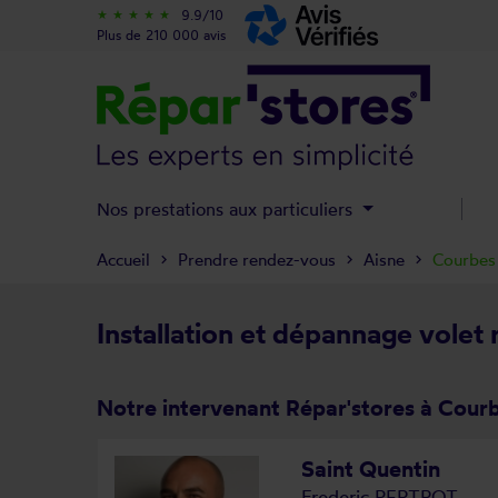
9.9/10
star_rate
star_rate
star_rate
star_rate
star_rate
Plus de 210 000 avis
Nos prestations aux particuliers
Accueil
Prendre rendez-vous
Aisne
Courbes
Installation et dépannage volet
Notre intervenant Répar'stores à Cour
Saint Quentin
Frederic PERTROT