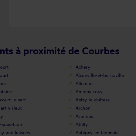
nts à proximité de Courbes
ourt
Achery
ourt
Aisonville-et-bernoville
ourt
Allemant
ntaine
Amigny-rouy
court-le-sart
Anizy-le-château
rtin-rieux
Archon
cy
Artemps
-sous-laon
Attilly
ny-aux-kaisnes
Aubigny-en-laonnois