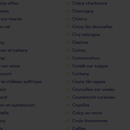
zy-ailles
Chéry-chartreuve
nnes
Chevregny
-sur-marne
Chierry
s-val
Chivy-lès-étouvelles
Ciry-salsogne
cy
Clastres
res-et-valsery
Coincy
fay
Commenchon
-sur-aisne
Condé-sur-suippe
scourt
Corbeny
le-château-auffrique
Coucy-lès-eppes
oin
Courcelles-sur-vesles
ont
Courtemont-varennes
on-et-aumencourt
Coyolles
nelle
Crécy-au-mont
ncy
Croix-fonsommes
ly
Cuffies