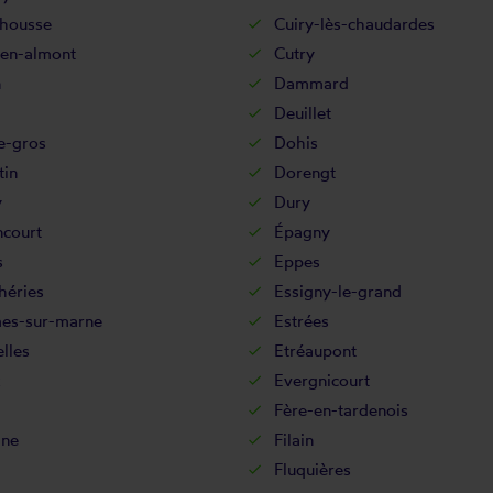
-housse
Cuiry-lès-chaudardes
-en-almont
Cutry
n
Dammard
Deuillet
e-gros
Dohis
in
Dorengt
y
Dury
ncourt
Épagny
s
Eppes
héries
Essigny-le-grand
es-sur-marne
Estrées
lles
Etréaupont
x
Evergnicourt
Fère-en-tardenois
ine
Filain
Fluquières