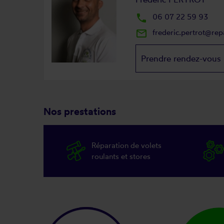
local_phone
06 07 22 59 93
mail_outline
frederic.pertrot@re
Prendre rendez-vous
Nos prestations
Réparation de volets
roulants et stores