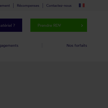
tement
Récompenses
Contactez-nous
tériel ?
Prendre RDV
keyboard_arrow_right
gagements
Nos forfaits