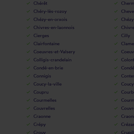
Chérêt
Chermi
Chéry-lès-rozoy
Cheve
Chézy-en-orxois
Chézy
Chivres-en-laonnois
Chivre
Cierges
Cilly
Clairfontaine
Clame
Coeuvres-et-Valsery
Coeuv
Colligis-crandelain
Colon
Condé-en-brie
Condé
Connigis
Conte
Coucy-la-ville
Coucy-
Coupru
Courb
Courmelles
Courm
Couvrelles
Couvr
Craonne
Craon
Crépy
Créza
Crouy
Crupil