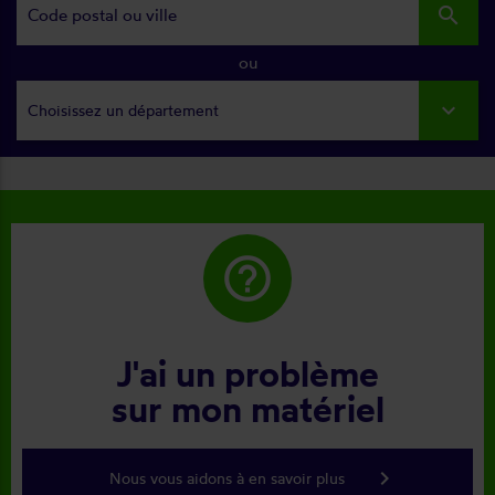
search
ou
Choisissez un département
help_outline
J'ai un problème
sur mon matériel
keyboard_arrow_right
Nous vous aidons à en savoir plus