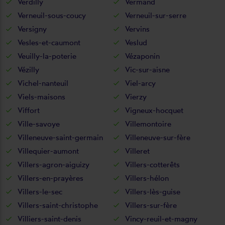
Verdilly
Vermand
Verneuil-sous-coucy
Verneuil-sur-serre
Versigny
Vervins
Vesles-et-caumont
Veslud
Veuilly-la-poterie
Vézaponin
Vézilly
Vic-sur-aisne
Vichel-nanteuil
Viel-arcy
Viels-maisons
Vierzy
Viffort
Vigneux-hocquet
Ville-savoye
Villemontoire
Villeneuve-saint-germain
Villeneuve-sur-fère
Villequier-aumont
Villeret
Villers-agron-aiguizy
Villers-cotterêts
Villers-en-prayères
Villers-hélon
Villers-le-sec
Villers-lès-guise
Villers-saint-christophe
Villers-sur-fère
Villiers-saint-denis
Vincy-reuil-et-magny