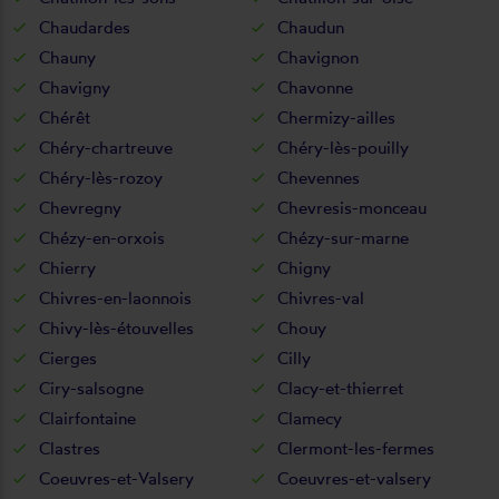
Chaudardes
Chaudun
Chauny
Chavignon
Chavigny
Chavonne
Chérêt
Chermizy-ailles
Chéry-chartreuve
Chéry-lès-pouilly
Chéry-lès-rozoy
Chevennes
Chevregny
Chevresis-monceau
Chézy-en-orxois
Chézy-sur-marne
Chierry
Chigny
Chivres-en-laonnois
Chivres-val
Chivy-lès-étouvelles
Chouy
Cierges
Cilly
Ciry-salsogne
Clacy-et-thierret
Clairfontaine
Clamecy
Clastres
Clermont-les-fermes
Coeuvres-et-Valsery
Coeuvres-et-valsery