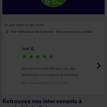
Du plus récent au plus ancien
Voir l'attestation de confiance - Avis soumis à un contrôle
help_outline
Joel G.
star_rate
star_rate
star_rate
star_rate
star_rate
keyboard_arrow_right
Intervention très efficace, par des
techniciens compétents et aimables
Avis déposé le 29/07/2026
Retrouvez nos intervenants à