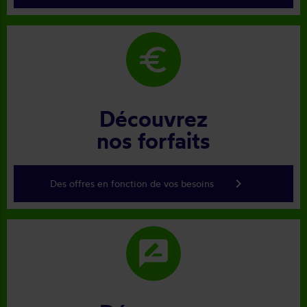
euro
Découvrez
nos forfaits
keyboard_arrow_right
Des offres en fonction de vos besoins
rate_review