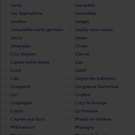
Lerzy
Les autels
Les Septvallons
Leschelles
Lesdins
Lesges
Lesquielles-saint-germain
Leuilly-sous-coucy
Leury
Leuze
Levergies
Lhuys
Licy-clignon
Lierval
Liesse-notre-dame
Liez
Limé
Lislet
Lizy
Logny-lès-aubenton
Longpont
Longueval-barbonval
Lor
Louâtre
Loupeigne
Lucy-le-bocage
Luzoir
Ly-fontaine
L'epine-aux-bois
Maast-et-violaine
Mâchecourt
Macogny