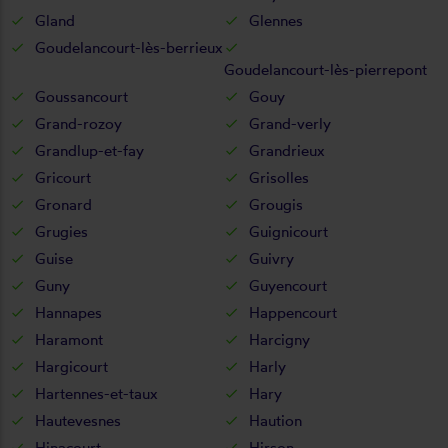
Gland
Glennes
Goudelancourt-lès-berrieux
Goudelancourt-lès-pierrepont
Goussancourt
Gouy
Grand-rozoy
Grand-verly
Grandlup-et-fay
Grandrieux
Gricourt
Grisolles
Gronard
Grougis
Grugies
Guignicourt
Guise
Guivry
Guny
Guyencourt
Hannapes
Happencourt
Haramont
Harcigny
Hargicourt
Harly
Hartennes-et-taux
Hary
Hautevesnes
Haution
Hinacourt
Hirson