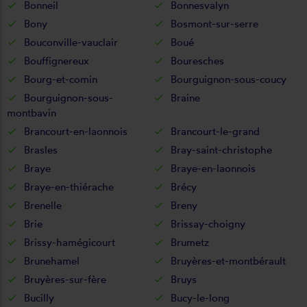
Bonneil
Bonnesvalyn
Bony
Bosmont-sur-serre
Bouconville-vauclair
Boué
Bouffignereux
Bouresches
Bourg-et-comin
Bourguignon-sous-coucy
Bourguignon-sous-
Braine
montbavin
Brancourt-en-laonnois
Brancourt-le-grand
Brasles
Bray-saint-christophe
Braye
Braye-en-laonnois
Braye-en-thiérache
Brécy
Brenelle
Breny
Brie
Brissay-choigny
Brissy-hamégicourt
Brumetz
Brunehamel
Bruyères-et-montbérault
Bruyères-sur-fère
Bruys
Bucilly
Bucy-le-long