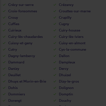
Crécy-sur-serre
Crézancy
Croix-fonsommes
Crouttes-sur-marne
Crouy
Crupilly
Cuffies
Cugny
Cuirieux
Cuiry-housse
Cuiry-lès-chaudardes
Cuiry-lès-iviers
Cuissy-et-geny
Cuisy-en-almont
Cutry
Cys-la-commune
Dagny-lambercy
Dallon
Dammard
Dampleux
Danizy
Dercy
Deuillet
Dhuizel
Dhuys et Morin-en-Brie
Dizy-le-gros
Dohis
Dolignon
Dommiers
Domptin
Dorengt
Douchy