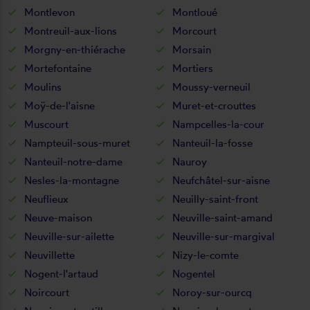
Montlevon
Montloué
Montreuil-aux-lions
Morcourt
Morgny-en-thiérache
Morsain
Mortefontaine
Mortiers
Moulins
Moussy-verneuil
Moÿ-de-l'aisne
Muret-et-crouttes
Muscourt
Nampcelles-la-cour
Nampteuil-sous-muret
Nanteuil-la-fosse
Nanteuil-notre-dame
Nauroy
Nesles-la-montagne
Neufchâtel-sur-aisne
Neuflieux
Neuilly-saint-front
Neuve-maison
Neuville-saint-amand
Neuville-sur-ailette
Neuville-sur-margival
Neuvillette
Nizy-le-comte
Nogent-l'artaud
Nogentel
Noircourt
Noroy-sur-ourcq