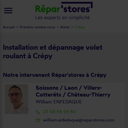
menu
Accueil
Prendre rendez-vous
Aisne
Crépy
Installation et dépannage volet
roulant à Crépy
Notre intervenant Répar'stores à Crépy
Soissons / Laon / Villers-
Cotterêts / Château-Thierry
William ENFEDAQUE
07 68 68 06 80
local_phone
william.enfedaque@reparstores.com
mail_outline