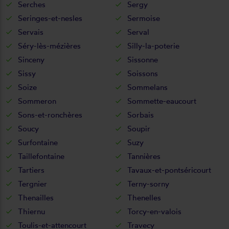
Serches
Sergy
Seringes-et-nesles
Sermoise
Servais
Serval
Séry-lès-mézières
Silly-la-poterie
Sinceny
Sissonne
Sissy
Soissons
Soize
Sommelans
Sommeron
Sommette-eaucourt
Sons-et-ronchères
Sorbais
Soucy
Soupir
Surfontaine
Suzy
Taillefontaine
Tannières
Tartiers
Tavaux-et-pontséricourt
Tergnier
Terny-sorny
Thenailles
Thenelles
Thiernu
Torcy-en-valois
Toulis-et-attencourt
Travecy