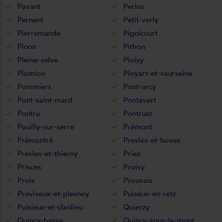
Pavant
Perles
Pernant
Petit-verly
Pierremande
Pignicourt
Pinon
Pithon
Pleine-selve
Ploisy
Plomion
Ployart-et-vaurseine
Pommiers
Pont-arcy
Pont-saint-mard
Pontavert
Pontru
Pontruet
Pouilly-sur-serre
Prémont
Prémontré
Presles-et-boves
Presles-et-thierny
Priez
Prisces
Proisy
Proix
Prouvais
Proviseux-et-plesnoy
Puiseux-en-retz
Puisieux-et-clanlieu
Quierzy
Quincy-basse
Quincy-sous-le-mont