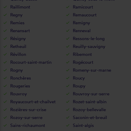
Raillimont
Ramicourt
Regny
Remaucourt
Remies
Remigny
Renansart
Renneval
Résigny
Ressons-le-long
Retheuil
Reuilly-sauvigny
Révillon
Ribemont
Rocourt-saint-martin
Rogécourt
Rogny
Romeny-sur-marne
Ronchères
Roucy
Rougeries
Roupy
Rouvroy
Rouvroy-sur-serre
Royaucourt-et-chailvet
Rozet-saint-albin
Rozières-sur-crise
Rozoy-bellevalle
Rozoy-sur-serre
Saconin-et-breuil
Sains-richaumont
Saint-algis