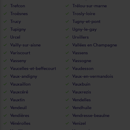
Trefcon
Trélou-sur-marne
Troësnes
Trosly-loire
Trucy
Tugny-et-pont
Tupigny
Ugny-le-gay
Urcel
Urvillers
Vailly-sur-aisne
Vallées en Champagne
Variscourt
Vassens
Vasseny
Vassogne
Vaucelles-et-beffecourt
Vaudesson
Vaux-andigny
Vaux-en-vermandois
Vauxaillon
Vauxbuin
Vauxcéré
Vauxrezis
Vauxtin
Vendelles
Vendeuil
Vendhuile
Vendières
Vendresse-beaulne
Vénérolles
Venizel