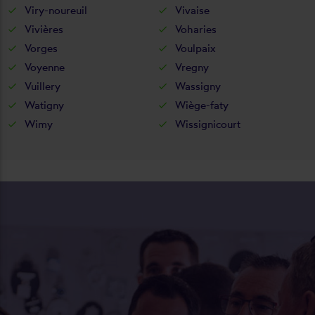
Viry-noureuil
Vivaise
Vivières
Voharies
Vorges
Voulpaix
Voyenne
Vregny
Vuillery
Wassigny
Watigny
Wiège-faty
Wimy
Wissignicourt