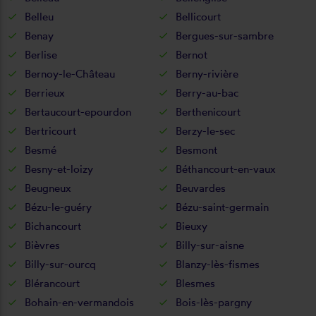
Belleu
Bellicourt
Benay
Bergues-sur-sambre
Berlise
Bernot
Bernoy-le-Château
Berny-rivière
Berrieux
Berry-au-bac
Bertaucourt-epourdon
Berthenicourt
Bertricourt
Berzy-le-sec
Besmé
Besmont
Besny-et-loizy
Béthancourt-en-vaux
Beugneux
Beuvardes
Bézu-le-guéry
Bézu-saint-germain
Bichancourt
Bieuxy
Bièvres
Billy-sur-aisne
Billy-sur-ourcq
Blanzy-lès-fismes
Blérancourt
Blesmes
Bohain-en-vermandois
Bois-lès-pargny