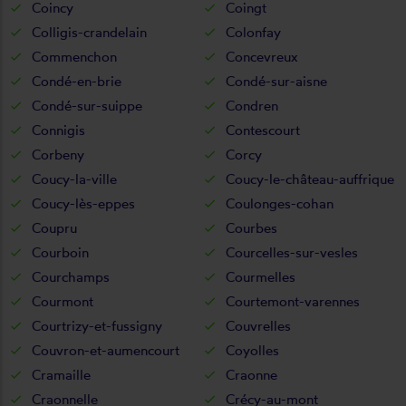
Coincy
Coingt
Colligis-crandelain
Colonfay
Commenchon
Concevreux
Condé-en-brie
Condé-sur-aisne
Condé-sur-suippe
Condren
Connigis
Contescourt
Corbeny
Corcy
Coucy-la-ville
Coucy-le-château-auffrique
Coucy-lès-eppes
Coulonges-cohan
Coupru
Courbes
Courboin
Courcelles-sur-vesles
Courchamps
Courmelles
Courmont
Courtemont-varennes
Courtrizy-et-fussigny
Couvrelles
Couvron-et-aumencourt
Coyolles
Cramaille
Craonne
Craonnelle
Crécy-au-mont