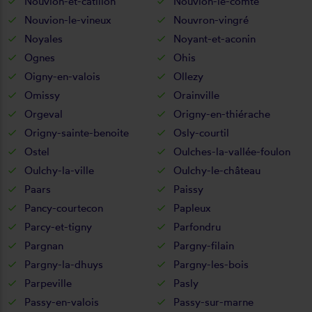
Nouvion-et-catillon
Nouvion-le-comte
Nouvion-le-vineux
Nouvron-vingré
Noyales
Noyant-et-aconin
Ognes
Ohis
Oigny-en-valois
Ollezy
Omissy
Orainville
Orgeval
Origny-en-thiérache
Origny-sainte-benoite
Osly-courtil
Ostel
Oulches-la-vallée-foulon
Oulchy-la-ville
Oulchy-le-château
Paars
Paissy
Pancy-courtecon
Papleux
Parcy-et-tigny
Parfondru
Pargnan
Pargny-filain
Pargny-la-dhuys
Pargny-les-bois
Parpeville
Pasly
Passy-en-valois
Passy-sur-marne