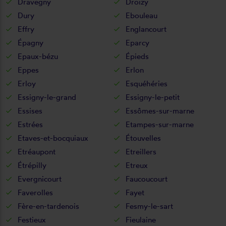
Dravegny
Droizy
Dury
Ebouleau
Effry
Englancourt
Épagny
Eparcy
Epaux-bézu
Épieds
Eppes
Erlon
Erloy
Esquéhéries
Essigny-le-grand
Essigny-le-petit
Essises
Essômes-sur-marne
Estrées
Etampes-sur-marne
Etaves-et-bocquiaux
Étouvelles
Etréaupont
Etreillers
Étrépilly
Etreux
Evergnicourt
Faucoucourt
Faverolles
Fayet
Fère-en-tardenois
Fesmy-le-sart
Festieux
Fieulaine