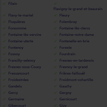
Filain
Flavigny-le-grand-et-beaurain
Flavy-le-martel
Fleury
Fluquières
Folembray
Fonsomme
Fontaine-lès-clercs
Fontaine-lès-vervins
Fontaine-notre-dame
Fontaine-uterte
Fontenelle-en-brie
Fontenoy
Foreste
Fossoy
Fourdrain
Francilly-selency
Fresnes-en-tardenois
Fresnes-sous-Coucy
Fresnoy-le-grand
Fressancourt
Frières-faillouël
Froidestrées
Froidmont-cohartille
Gandelu
Gauchy
Gercy
Gergny
Germaine
Gernicourt
Gibercourt
Gizy