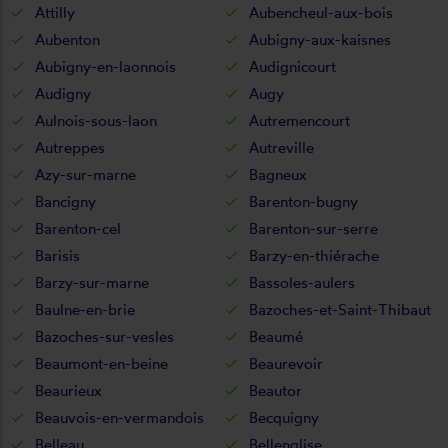
Attilly
Aubencheul-aux-bois
Aubenton
Aubigny-aux-kaisnes
Aubigny-en-laonnois
Audignicourt
Audigny
Augy
Aulnois-sous-laon
Autremencourt
Autreppes
Autreville
Azy-sur-marne
Bagneux
Bancigny
Barenton-bugny
Barenton-cel
Barenton-sur-serre
Barisis
Barzy-en-thiérache
Barzy-sur-marne
Bassoles-aulers
Baulne-en-brie
Bazoches-et-Saint-Thibaut
Bazoches-sur-vesles
Beaumé
Beaumont-en-beine
Beaurevoir
Beaurieux
Beautor
Beauvois-en-vermandois
Becquigny
Belleau
Bellenglise