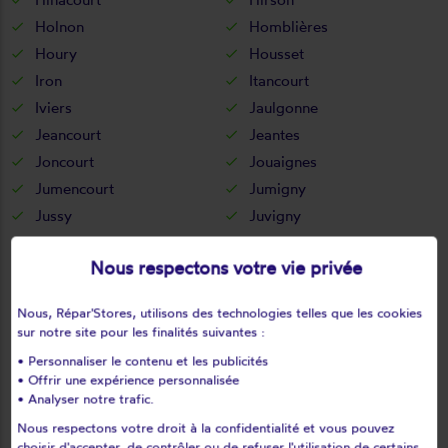
Holnon
Homblières
Houry
Housset
Iron
Itancourt
Iviers
Jaulgonne
Jeancourt
Jeantes
Joncourt
Jouaignes
Jumencourt
Jumigny
Jussy
Juvigny
Juvincourt-et-damary
La bouteille
Nous respectons votre vie privée
La capelle
La celle-sous-montmirail
La chapelle-monthodon
La chapelle-sur-chézy
Nous, Répar'Stores, utilisons des technologies telles que les cookies
La croix-sur-ourcq
La fère
sur notre site pour les finalités suivantes :
La ferté-chevresis
La ferté-milon
• Personnaliser le contenu et les publicités
La hérie
La malmaison
• Offrir une expérience personnalisée
• Analyser notre trafic.
La neuville-bosmont
La neuville-en-beine
Nous respectons votre droit à la confidentialité et vous pouvez
La neuville-housset
La neuville-lès-dorengt
choisir d'accepter, de contrôler ou de refuser l'utilisation de certains