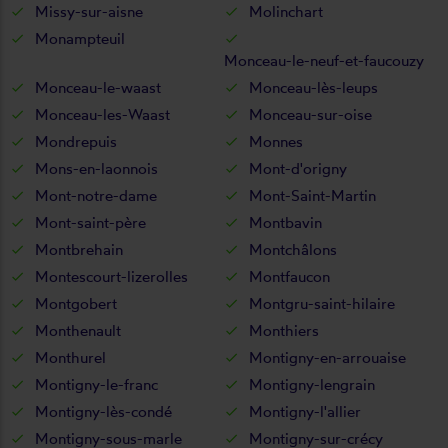
Missy-sur-aisne
Molinchart
Monampteuil
Monceau-le-neuf-et-faucouzy
Monceau-le-waast
Monceau-lès-leups
Monceau-les-Waast
Monceau-sur-oise
Mondrepuis
Monnes
Mons-en-laonnois
Mont-d'origny
Mont-notre-dame
Mont-Saint-Martin
Mont-saint-père
Montbavin
Montbrehain
Montchâlons
Montescourt-lizerolles
Montfaucon
Montgobert
Montgru-saint-hilaire
Monthenault
Monthiers
Monthurel
Montigny-en-arrouaise
Montigny-le-franc
Montigny-lengrain
Montigny-lès-condé
Montigny-l'allier
Montigny-sous-marle
Montigny-sur-crécy