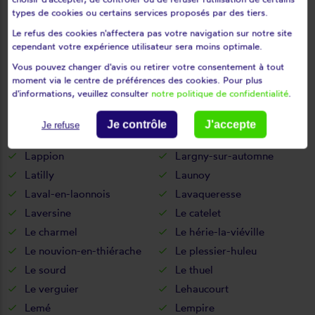
La vallée-au-blé
La vallée-mulâtre
types de cookies ou certains services proposés par des tiers.
La ville-aux-bois-lès-dizy
Le refus des cookies n'affectera pas votre navigation sur notre site
La ville-aux-bois-lès-pontavert
cependant votre expérience utilisateur sera moins optimale.
Laffaux
Laigny
Vous pouvez changer d'avis ou retirer votre consentement à tout
Lanchy
Landicourt
moment via le centre de préférences des cookies. Pour plus
d'informations, veuillez consulter
notre politique de confidentialité
.
Landifay-et-bertaignemont
Landouzy-la-cour
Landouzy-la-ville
Landricourt
Je contrôle
J'accepte
Je refuse
Laniscourt
Laon
Lappion
Largny-sur-automne
Latilly
Launoy
Laval-en-laonnois
Lavaqueresse
Laversine
Le catelet
Le charmel
Le hérie-la-viéville
Le nouvion-en-thiérache
Le plessier-huleu
Le sourd
Le thuel
Le verguier
Lehaucourt
Lemé
Lempire