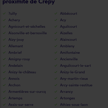
proximité de Crépy
?uilly
Abbécourt
Achery
Acy
Agnicourt-et-séchelles
Aguilcourt
Aisonville-et-bernoville
Aizelles
Aizy-jouy
Alaincourt
Allemant
Ambleny
Ambrief
Amifontaine
Amigny-rouy
Ancienville
Andelain
Anguilcourt-le-sart
Anizy-le-château
Anizy-le-Grand
Annois
Any-martin-rieux
Archon
Arcy-sainte-restitue
Armentières-sur-ourcq
Arrancy
Artemps
Artonges
Assis-sur-serre
Athies-sous-laon