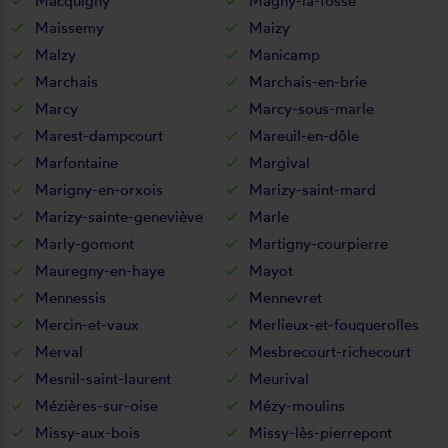
Macquigny
Magny-la-fosse
Maissemy
Maizy
Malzy
Manicamp
Marchais
Marchais-en-brie
Marcy
Marcy-sous-marle
Marest-dampcourt
Mareuil-en-dôle
Marfontaine
Margival
Marigny-en-orxois
Marizy-saint-mard
Marizy-sainte-geneviève
Marle
Marly-gomont
Martigny-courpierre
Mauregny-en-haye
Mayot
Mennessis
Mennevret
Mercin-et-vaux
Merlieux-et-fouquerolles
Merval
Mesbrecourt-richecourt
Mesnil-saint-laurent
Meurival
Mézières-sur-oise
Mézy-moulins
Missy-aux-bois
Missy-lès-pierrepont