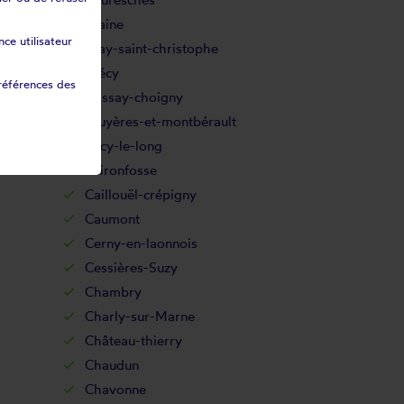
n
Braine
ce utilisateur
Bray-saint-christophe
Brécy
références des
Brissay-choigny
Bruyères-et-montbérault
Bucy-le-long
Buironfosse
Caillouël-crépigny
Caumont
Cerny-en-laonnois
Cessières-Suzy
Chambry
Charly-sur-Marne
Château-thierry
Chaudun
Chavonne