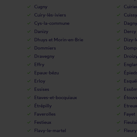
Cugny
Cuirie
Cuiry-lès-iviers
Cuiss
Cys-la-commune
Dagny
Danizy
Dercy
Dhuys et Morin-en-Brie
Dizy-l
Dommiers
Dompt
Dravegny
Droiz
Effry
Engla
Epaux-bézu
Épied
Erloy
Esqué
Essises
Essôm
Etaves-et-bocquiaux
Étouve
Étrépilly
Etreu
Faverolles
Fayet
Festieux
Fieula
Flavy-le-martel
Fleury