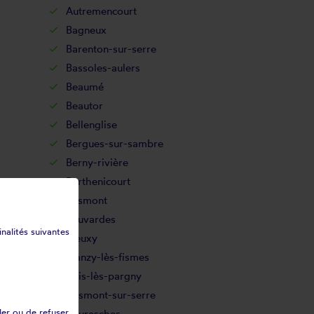
Autremencourt
Bagneux
Barenton-sur-serre
Bassoles-aulers
Beaumé
Beautor
Bellenglise
Bergues-sur-sambre
Berny-rivière
Berthenicourt
Besmont
Beuvardes
inalités suivantes
Bieuxy
Blanzy-lès-fismes
Bois-lès-pargny
Bosmont-sur-serre
ler ou de refuser
Bouresches