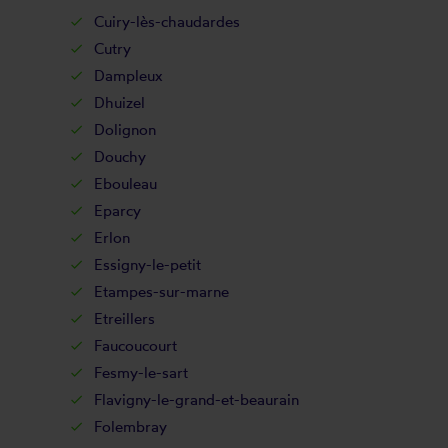
Cuiry-lès-chaudardes
Cutry
Dampleux
Dhuizel
Dolignon
Douchy
Ebouleau
Eparcy
Erlon
Essigny-le-petit
Etampes-sur-marne
Etreillers
Faucoucourt
Fesmy-le-sart
Flavigny-le-grand-et-beaurain
Folembray