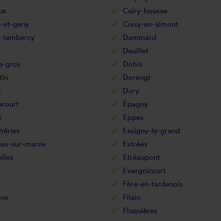
ux
Cuiry-housse
y-et-geny
Cuisy-en-almont
-lambercy
Dammard
Deuillet
e-gros
Dohis
in
Dorengt
y
Dury
ncourt
Épagny
s
Eppes
héries
Essigny-le-grand
es-sur-marne
Estrées
lles
Etréaupont
x
Evergnicourt
Fère-en-tardenois
ine
Filain
Fluquières