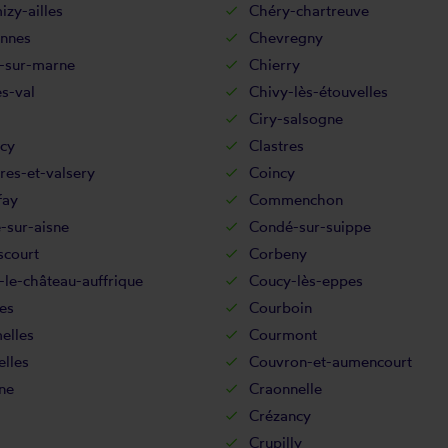
zy-ailles
Chéry-chartreuve
nnes
Chevregny
-sur-marne
Chierry
s-val
Chivy-lès-étouvelles
Ciry-salsogne
cy
Clastres
res-et-valsery
Coincy
fay
Commenchon
-sur-aisne
Condé-sur-suippe
scourt
Corbeny
le-château-auffrique
Coucy-lès-eppes
es
Courboin
elles
Courmont
lles
Couvron-et-aumencourt
ne
Craonnelle
Crézancy
Crupilly