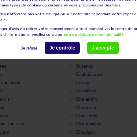
certains types de cookies ou certains services proposés par des tiers.
uignon-sous-coucy
Bourguignon-sous-montbavi
ies n'affectera pas votre navigation sur notre site cependant votre expérien
urt-le-grand
Brasles
ale.
-en-laonnois
Braye-en-thiérache
ger d'avis ou retirer votre consentement à tout moment via le centre de p
Brie
s d'informations, veuillez consulter
notre politique de confidentialité
.
tz
Brunehamel
Je contrôle
J'accepte
Je refuse
Bucilly
ès-pierrepont
Buire
res
Buzancy
es
Caulaincourt
-sur-aisne
Cerizy
il
Cessières
evois
Chalandry
ps
Chaourse
èves
Chassemy
lon-sur-oise
Chaudardes
gnon
Chavigny