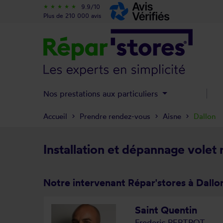
9.9/10
star_rate
star_rate
star_rate
star_rate
star_rate
Plus de 210 000 avis
Nos prestations aux particuliers
Accueil
Prendre rendez-vous
Aisne
Dallon
Installation et dépannage volet 
Notre intervenant Répar'stores à Dallo
Saint Quentin
Frederic PERTROT