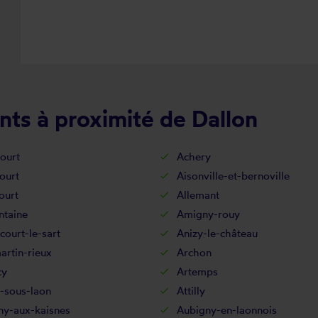
nts à proximité de Dallon
ourt
Achery
ourt
Aisonville-et-bernoville
ourt
Allemant
ntaine
Amigny-rouy
court-le-sart
Anizy-le-château
rtin-rieux
Archon
cy
Artemps
-sous-laon
Attilly
ny-aux-kaisnes
Aubigny-en-laonnois