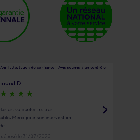
Voir l'attestation de confiance - Avis soumis à un contrôle
ymond D.
star_rate
star_rate
star_rate
star_rate
keyboard_arrow_right
las est compétent et très
able. Merci pour son intervention
de.
s déposé le 31/07/2026