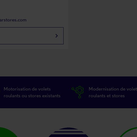
parstores.com
keyboard_arrow_right
Motorisation de volets
Modernisation de volet
roulants ou stores existants
roulants et stores