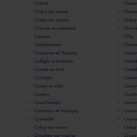
Chérêt
Chermi
Chéry-lès-rozoy
Cheve
Chézy-en-orxois
Chézy
Chivres-en-laonnois
Chivre
Cierges
Cilly
Clairfontaine
Clame
Coeuvres-et-Valsery
Coeuv
Colligis-crandelain
Colon
Condé-en-brie
Condé
Connigis
Conte
Coucy-la-ville
Coucy-
Coupru
Courb
Courchamps
Courm
Courtrizy-et-fussigny
Couvre
Cramaille
Craon
Crécy-sur-serre
Crépy
Crouttes-sur-marne
Crouy