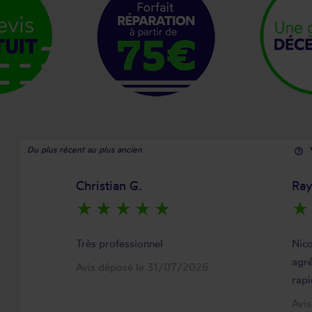
Du plus récent au plus ancien
help_outline
Christian G.
Ra
star_rate
star_rate
star_rate
star_rate
star_rate
star_rate
Très professionnel
Nico
agré
Avis déposé le 31/07/2026
rapi
Avi