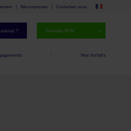
tement
Récompenses
Contactez-nous
tériel ?
Prendre RDV
keyboard_arrow_right
gagements
Nos forfaits