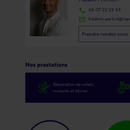
local_phone
06 07 22 59 93
mail_outline
frederic.pertrot@re
Prendre rendez-vous
Nos prestations
Réparation de volets
roulants et stores