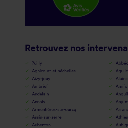
Retrouvez nos intervena
?uilly
Abbéc
Agnicourt-et-séchelles
Aguilc
Aizy-jouy
Alainc
Ambrief
Amifo
Andelain
Anguil
Annois
Any-ma
Armentières-sur-ourcq
Arran
Assis-sur-serre
Athies
Aubenton
Aubig